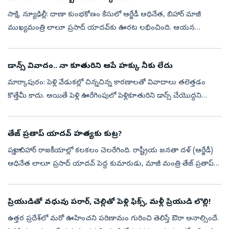
సాక్షి, న్యూఢిల్లీ: దాణా కుంభకోణం కేసులో ఆర్జేడీ అధినేత, బిహార్‌ మాజీ
ముఖ్యమంత్రి లాలూ ప్రసాద్ యాదవ్‌కు ఊరట లభించింది. ఆయన
బెయిల్‌ను రద్దు చేయాలంటూ దాఖలైన పిటిషన్‌పై సుప్రీంకోర్టు మంగళవారం
కీలక తీర్పు...
డాన్స్ వివాదం.. నా కూతురిని ఆపే హక్కు నీకు లేదు
మార్కాపురం: పెళ్లి వేడుకల్లో చిన్నచిన్న కారణాలతో వివాదాలు తలెత్తడం
కొత్తేమీ కాదు. అయితే పెళ్లి ఊరేగింపులో పెళ్లికూతురిని డాన్స్ చేయొద్దని
వరుడు అడ్డు చెప్పాడనే కారణంతో పెళ్లికూతురు తండ్రి ఏకంగా పెళ్లి...
తేజ్ ప్రతాప్ యాదవ్ హత్యకు కుట్ర?
పట్నా: బిహార్ రాజకీయాల్లో కలకలం చెలరేగింది. రాష్ట్రీయ జనతా దళ్ (ఆర్జేడీ)
అధినేత లాలూ ప్రసాద్ యాదవ్ పెద్ద కుమారుడు, మాజీ మంత్రి తేజ్ ప్రతాప్
యాదవ్ తన ప్రాణాలకు ముప్పు ఉందంటూ పట్నాలో పోలీసులకు ఫిర్యాదు...
ప్రియుడితో వధువు పరార్‌, చెల్లితో పెళ్లి ఫిక్స్‌, మళ్లీ ప్రియుడి లొల్లి!
ఉత్తర ప్రదేశ్‌లో మరో ఊహించని పరిణామం గురించి తెలిస్తే ఔరా అనాల్సిందే.