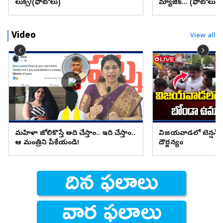
లుక్స్!(ఫొటోలు)
మ్యాజిక్... (ఫొటోలు)
Video
View all
మహిళా జోలికొస్తే అది చేస్తాం.. ఇది చేస్తాం..
విజయవాడలో టెన్షన్ ట
ఆ మంత్రిని పీకేయండి!
దౌర్జన్యం