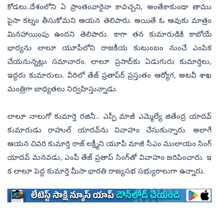
కోడలు..దేశంలోని ఏ ప్రాంతంవారైనా కావచ్చని, అంతేకాకుండా తాము
పైసా కట్నం తీసుకోమని ఆయన తెలిపారు. అయితే ఓ ఆవుకు మాత్రం
మినహాయింపు ఉందని తెలిపారు. కాగా తన కుమారుడికి కాబోయే
భార్యను లాలూ యూపీలోని రాజకీయ కుటుంబం నుంచే ఎంపిక
చేయనున్నట్లు సమాచారం. లాలూ ప్రసాద్‌కు ఏడుగురు కుమార్తెలు,
ఇద్దరు కుమారులు. వీరిలో తేజ్‌ ప్రతాప్‌ర్‌ ప్రస్తుతం ఆర్యోగ, అటవీ శాఖ
మంత్రిగా బాధ్యతలు నిర్వహిస్తున్నాడు.
లాలూ నాలుగో కుమార్తె రజినీ... ఎస్పీ మాజీ ఎమ్మెల్యే జితేంద్ర యాదవ్‌
కుమారుడు రాహుల్‌ యాదవ్‌ను వివాహం చేసుకున్నారు. అలాగే
ఆయన చివరి కుమార్తె రాజ్‌ లక్ష్మీని యూపీ మాజీ సీఎం ములాయం సింగ్‌
యాదవ్‌ మనవడు, ఎంపీ తేజ్‌ ప్రతాప్‌ సింగ్‌తో వివాహం జరిపించారు. ఇ​
క లాలూ పెద్ద కుమార్తె మీసా భారతి రాజ్యసభ సభ్యురాలుగా ఉన్నారు.