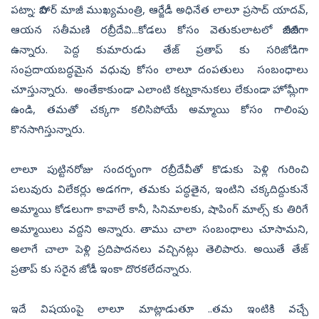
పట్నా: బిహార్ మాజీ ముఖ్యమంత్రి, ఆర్జేడీ అధినేత లాలూ ప్రసాద్ యాదవ్,
ఆయన సతీమణి రబ్రీదేవి...కోడలు కోసం వెతుకులాటలో బిజీబిజీగా
ఉన్నారు. పెద్ద కుమారుడు తేజ్ ప్రతాప్ కు సరిజోడిగా
సంప్రదాయబద్ధమైన వధువు కోసం లాలూ దంపతులు సంబంధాలు
చూస్తున్నారు. అంతేకాకుండా ఎలాంటి కట్నకానుకలు లేకుండా హోమ్లీగా
ఉండి, తమతో చక్కగా కలిసిపోయే అమ్మాయి కోసం గాలింపు
కొనసాగిస్తున్నారు.
లాలూ పుట్టినరోజు సందర్భంగా రబ్రీదేవీతో కొడుకు పెళ్లి గురించి
పలువురు విలేకర్లు అడగగా, తమకు పద్ధతైన, ఇంటిని చక్కదిద్దుకునే
అమ్మాయి కోడలుగా కావాలే కానీ, సినిమాలకు, షాపింగ్ మాల్స్ కు తిరిగే
అమ్మాయిలు వద్దని అన్నారు. తాము చాలా సంబంధాలు చూసామని,
అలాగే చాలా పెళ్లి ప్రదిపాదనలు వచ్చినట్లు తెలిపారు. అయితే తేజ్
ప్రతాప్ కు సరైన జోడీ ఇంకా దొరకలేదన్నారు.
ఇదే విషయంపై లాలూ మాట్లాడుతూ ..తమ ఇంటికి వచ్చే