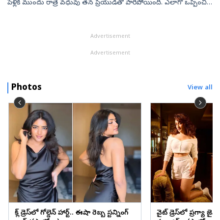
పెళ్లికి ముందు రాత్రే వధువు తన ప్రియుడితో పారిపోయింది. ఎలాగో ఒప్పించి,
వధువు చెల్లెల్ని పెళ్లి కూతుర్ని చేశారు. ఇక్కడ మరో ట్విస...
Advertisement
Advertisement
Photos
View all
బ్లాక్ డ్రెస్‌లో గోల్డెన్ హార్ట్.. ఈషా రెబ్బ స్టన్నింగ్
వైట్ డ్రెస్‌లో ప్రగ్యా జైస