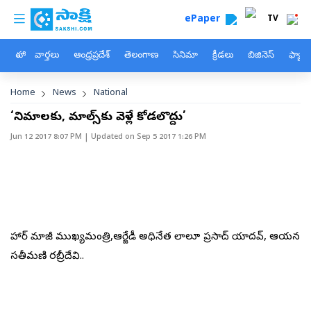
custom menu
Skip to main content
ePaper
TV
హోం
వార్తలు
ఆంధ్రప్రదేశ్
తెలంగాణ
సినిమా
క్రీడలు
బిజినెస్
ఫ్యామ
Breadcrumb
Home
News
National
‘సినిమాలకు, మాల్స్‌కు వెళ్లే కోడలొద్దు’
Jun 12 2017 8:07 PM
| Updated on
Sep 5 2017 1:26 PM
బిహార్ మాజీ ముఖ్యమంత్రి,ఆర్జేడీ అధినేత లాలూ ప్రసాద్ యాదవ్, ఆయన
సతీమణి రబ్రీదేవి..