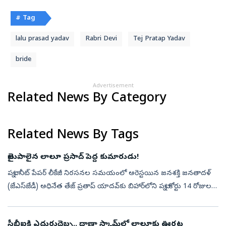
# Tag
lalu prasad yadav
Rabri Devi
Tej Pratap Yadav
bride
Advertisement
Related News By Category
Related News By Tags
జైలుపాలైన లాలూ ప్రసాద్ పెద్ద కుమారుడు!
పట్నా: నీట్‌ పేపర్‌ లీకేజీ నిరసనల సమయంలో అరెస్టయిన జనశక్తి జనతాదళ్‌
(జేఎస్‌జేడీ) అధినేత తేజ్‌ ప్రతాప్‌ యాదవ్‌కు బిహార్‌లోని పట్నా కోర్టు 14 రోజుల
పాటు జ్యుడీషియల్‌ కస్టడీ విధించింది. పట్నాలోని డాక్‌ బ...
సీబీఐకి ఎదురుదెబ్బ.. దాణా స్కామ్‌లో లాలూకు ఊరట