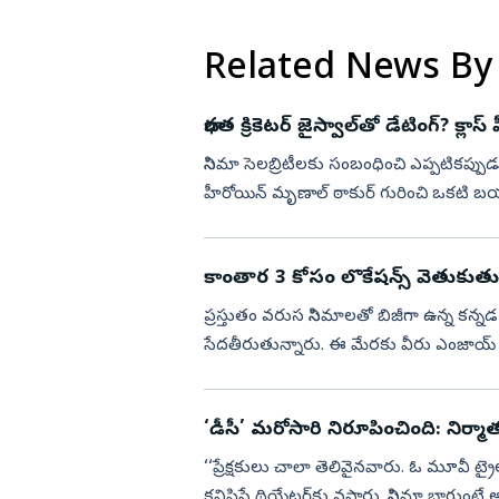
Related News By
భారత క్రికెటర్ జైస్వాల్‌తో డేటింగ్? క్లా
సినిమా సెలబ్రిటీలకు సంబంధించి ఎప్పటికప్పు
హీరోయిన్ మృణాల్ ఠాకుర్ గురించి ఒకటి బయటకొచ
ఉందని అన్...
కాంతార 3 కోసం లొకేషన్స్‌ వెతుకుతున
ప్రస్తుతం వరుస సినిమాలతో బిజీగా ఉన్న కన్నడ స్టా
సేదతీరుతున్నారు. ఈ మేరకు వీరు ఎంజాయ్‌ చేస్
‘డీసీ’ మరోసారి నిరూపించింది: నిర్మా
‘‘ప్రేక్షకులు చాలా తెలివైనవారు. ఓ మూవీ ట్ర
కనిపిస్తే థియేటర్‌కు వస్తారు. సినిమా బాగుంట