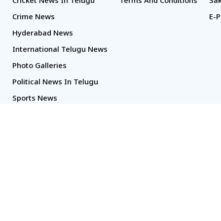
Cricket News In Telugu
Terms And Conditions
Sak
Crime News
E-P
Hyderabad News
International Telugu News
Photo Galleries
Political News In Telugu
Sports News
TS Politics News
Telangana News
Telugu Movie Reviews