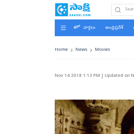
Skip to main content
custom menu
హోం
వార్తలు
ఆంధ్రప్రదేశ్
పాలిటిక్స్
ఏపీ వార్తలు
Breadcrumb
Home
News
Movies
క్రైమ్
ఫ్యాక్ట్ చెక్
వార్తలు
ఎడిటోరియల్
జాతీయం
అమరావతి
సినిమా
గెస్ట్ కాలమ్
ఎన్‌ఆర్‌ఐ
అనంతపురం
Nov 14 2018 1:13 PM
| Updated on
N
క్రీడలు
కార్టూన్
ప్రపంచం
శ్రీ సత్యసాయి
బిజినెస్
సోషల్ మీడియా
సాక్షి ఒరిజినల్స్
చిత్తూరు
డింగ్ డాంగ్ 2.0
పాడ్‌కాస్ట్‌
గుడ్ న్యూస్
తిరుపతి
గరం గరం వార్తలు
దిన ఫలాలు
తూర్పు గోదావర
యూట్యూబ్ డిజిటల్
వార ఫలాలు
కాకినాడ
 అండ్ సన్స్’ మూవీ HD
హైదరాబాద్ : అమ్మవారికి బంగారు 
సాగుబడి