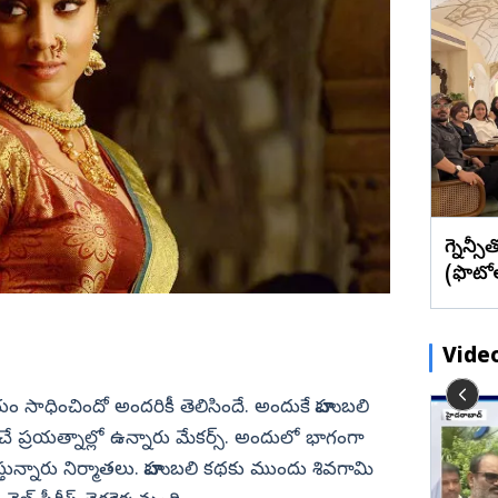
టోలు
బేడ్కర్‌ కోనసీమ
రాజన్న
ఫేమ్‌ రుక్మిణి వసంత్‌ (ఫొటోలు)
ఫొటోలు
మేటి చిత్రా
ఖమ్మం
వీడియోలు
వెబ్ స్టోరీస్
భద్రాద్రి
మహబూబ్‌నగర్
జోగులాంబ
నాగర్ కర్నూల్
నారాయణపేట
ప్రెగ్న
వనపర్తి
(ఫొటో
మెదక్
ములు నెల్లూరు
సంగారెడ్డి
Vide
సిద్దిపేట
 సాధించిందో అందరికీ తెలిసిందే. అందుకే బాహుబలి
నల్గొండ
ుకున్న
దిశా చట్టాన్ని పేరు మార్చి అయినా చట్టాన్ని
 ప్రయత్నాల్లో ఉన్నారు మేకర్స్‌. అందులో భాగంగా
అమలు చెయ్.. అనితకు వరుదు కళ్యాణి
సూర్యాపేట
నిర్మిస్తున్నారు నిర్మాతలు. బాహుబలి కథకు ముందు శివగామి
సూచన
రామరాజు
యాదాద్రి