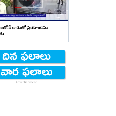
ంతోనే కారుతో ప్రియాంకను
ారు
Advertisement