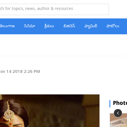
తెలంగాణ
సినిమా
క్రీడలు
బిజినెస్
ఫ్యామిలీ
ఫొటోలు
తెలంగాణ వార్తలు
సమస్తం
సమస్తం
సమస్తం
సమస్తం
న్యూస్
హైదరాబాద్
టాలీవుడ్
క్రికెట్
మార్కెట్
ఉమెన్‌ పవర్‌
సినిమా
ఆదిలాబాద్
బిగ్ బాస్
ఇతర క్రీడలు
టెక్నాలజీ
వింతలు విశేషాలు
క్రీడలు
కొమరం భీమ్
రివ్యూలు
కార్పొరేట్
ఫన్ డే
బిజినెస్
ov 14 2018 2:26 PM
నిర్మల్
గాసిప్స్
రియల్టీ
లైఫ్‌స్టైల్‌
వైఎస్‌ జగన్
కరీంనగర్
ఓటీటీ
ఆటోమొబైల్
ఎక్స్‌ట్రా
ఫ్యామిలీ
మంచిర్యాల
బాలీవుడ్
పర్సనల్‌ ఫైనాన్స్‌
ఈవెంట్స్
Phot
ి
జగిత్యాల
సౌత్‌ ఇండియా
ఎకానమీ
భక్తి
పెద్దపల్లి
హాలీవుడ్
మీకు తెలు
బోనం
హైదరాబాద్ లో సందడి చేసిన ‘కాంతారా’