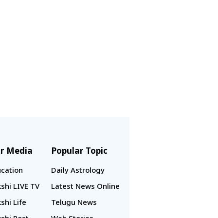
r Media
Popular Topic
cation
Daily Astrology
shi LIVE TV
Latest News Online
shi Life
Telugu News