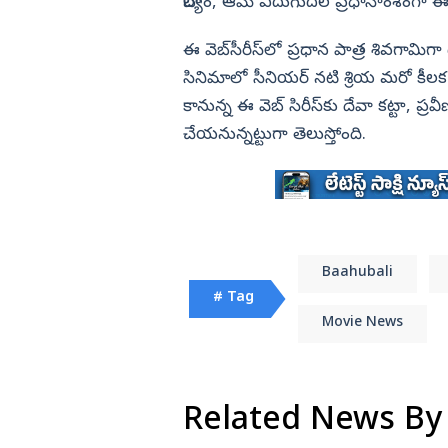
బాల్యం, ఆమె ఎదుగుదల ప్రధానాంశంగా ఈ వెబ
విజయనగరం
ఈ వెబ్‌సీరీస్‌లో ప్రధాన పాత్ర శివగామిగ
పార్వతీపురం మన
సినిమాలో సీనియర్‌ నటి శ్రియ మరో కీలక పా
పశ్చిమ గోదావర
కానున్న ఈ వెబ్‌ సిరీస్‌కు దేవా కట్టా, ప్ర
ఏలూరు
చేయనున్నట్టుగా తెలుస్తోంది.
వైఎస్సార్
అన్నమయ్య
Baahubali
# Tag
Movie News
Related News By