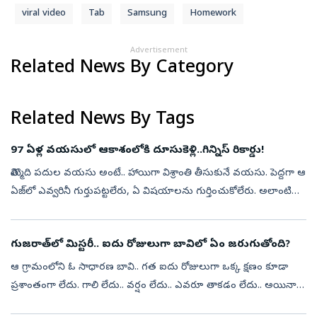
viral video
Tab
Samsung
Homework
Advertisement
Related News By Category
Related News By Tags
97 ఏళ్ల వయసులో ఆకాశంలోకి దూసుకెళ్లి..గిన్నిస్‌ రికార్డు!
తొమ్మిది పదుల వయసు అంటే.. హాయిగా విశ్రాంతి తీసుకునే వయసు. పెద్దగా ఆ
ఏజ్‌లో ఎవ్వరినీ గుర్తుపట్టలేరు, ఏ విషయాలను గుర్తించుకోలేరు. అలాంటి
వయసులో అసామాన్యమైన సాహస కృత్యాలు అంటే..వామ్మో అనిపిస్తుంది.
యువత ...
గుజరాత్‌లో మిస్టరీ.. ఐదు రోజులుగా బావిలో ఏం జరుగుతోంది?
ఆ గ్రామంలోని ఓ సాధారణ బావి.. గత ఐదు రోజులుగా ఒక్క క్షణం కూడా
ప్రశాంతంగా లేదు. గాలి లేదు.. వర్షం లేదు.. ఎవరూ తాకడం లేదు.. అయినా
బావిలోని నీరు సముద్రంలా అలలు ఎగురేస్తూనే ఉంది. ఈ వింతను చూసిన