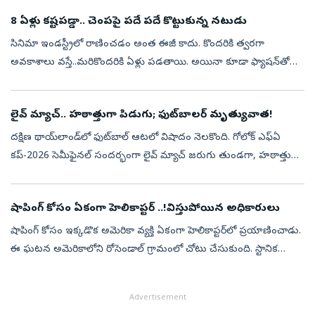
గ్రామస్థులు...
8 ఏళ్లు కష్టపడ్డా.. చెంపపై పదే పదే కొట్టుకున్న నటుడు
సినిమా ఇండస్ట్రీలో రాణించడం అంత ఈజీ కాదు. కొందరికి త్వరగా
అవకాశాలు వస్తే..మరికొందరికి ఏళ్లు పడతాయి. అయినా కూడా ఫ్యాషన్‌తో
కొంతమంది చిత్రపరిశ్రమను వదిలిపెట్టి రారు. తమ టాలెంట్‌ని
నిరూపించుకునేందుకు ఒక్...
లైవ్ మ్యాచ్‌.. హఠాత్తుగా పిడుగు; ఫుట్‌బాల‌ర్‌ మృత్యువాత!
ద‌క్షిణ థాయ్‌లాండ్‌లో ఫుట్‌బాల్ ఆట‌లో విషాదం నెల‌కొంది. గోలోక్ ఎఫ్ఏ
క‌ప్-2026 సెమీఫైన‌ల్ సంద‌ర్భంగా లైవ్ మ్యాచ్ జ‌రుగు తుండ‌గా, హ‌ఠాత్తుగా
మైదానంలో పిడుగు ప‌డింది. ఈ విషాద‌క‌ర ఘ‌ట‌న‌లో 24 ఏళ్ల ఫుట్‌బా...
షాపింగ్‌ కోసం ఏకంగా హెలికాప్టర్‌ ..!విస్తుపోయిన అధికారులు
షాపింగ్‌ కోసం ఇక్కడొక అమెరికా వ్యక్తి ఏకంగా హెలికాప్టర్‌లో ప్రయాణించాడు.
ఈ ఘటన అమెరికాలోని రోసెండాల్‌ గ్రామంలో చోటు చేసుకుంది. స్టానిక
అవుట్‌ డోర్‌ సామాగ్రి దుకాణమైన 'కాబెలాస్'కు వెళ్లేందుకు విస్కాన్స...
Advertisement