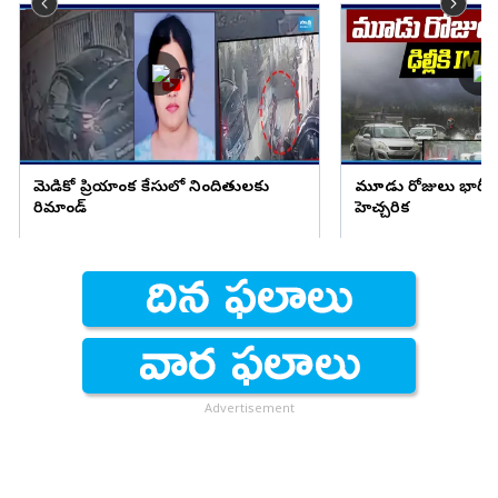
మెడికో ప్రియాంక కేసులో నిందితులకు
మూడు రోజులు భారీ వ
రిమాండ్
హెచ్చరిక
Advertisement