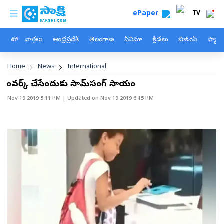
custom menu
Skip to main content
ePaper
TV
హోం
వార్తలు
ఆంధ్రప్రదేశ్
తెలంగాణ
సినిమా
క్రీడలు
బిజినెస్
ఫ్యామ
Breadcrumb
Home
News
International
హోంవర్క్‌ చేసేందుకు సామ్‌సంగ్‌ సాయం
Nov 19 2019 5:11 PM
| Updated on
Nov 19 2019 6:15 PM