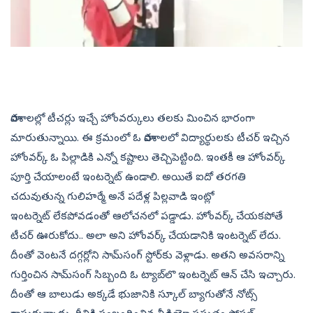
పాఠశాలల్లో టీచర్లు ఇచ్చే హోంవర్కులు తలకు మించిన భారంగా
మారుతున్నాయి. ఈ క్రమంలో ఓ పాఠశాలలో విద్యార్థులకు టీచర్‌ ఇచ్చిన
హోంవర్క్‌ ఓ పిల్లాడికి ఎన్నో కష్టాలు తెచ్చిపెట్టింది. ఇంతకీ ఆ హోంవర్క్‌
పూర్తి చేయాలంటే ఇంటర్నెట్‌ ఉండాలి. అయితే ఐదో తరగతి
చదువుతున్న గులిహర్మే అనే పదేళ్ల పిల్లవాడి ఇంట్లో
ఇంటర్నెట్‌ లేకపోవడంతో ఆలోచనలో పడ్డాడు. హోంవర్క్‌ చేయకపోతే
టీచర్‌ ఊరుకోదు.. అలా అని హోంవర్క్‌ చేయడానికి ఇంటర్నెట్‌ లేదు.
దీంతో వెంటనే దగ్గర్లోని సామ్‌సంగ్‌ స్టోర్‌కు వెళ్లాడు. అతని అవసరాన్ని
గుర్తించిన సామ్‌సంగ్‌ సిబ్బంది ఓ ట్యాబ్‌లొ ఇంటర్నెట్‌ ఆన్‌ చేసి ఇచ్చారు.
దీంతో ఆ బాలుడు అక్కడే భుజానికి స్కూల్‌ బ్యాగుతోనే నోట్స్‌