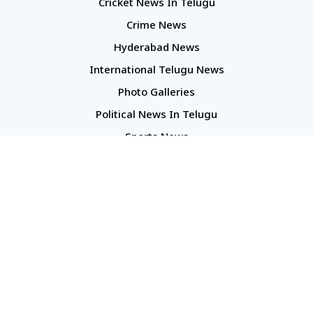
Cricket News In Telugu
Crime News
Hyderabad News
International Telugu News
Photo Galleries
Political News In Telugu
Sports News
TS Politics News
Telangana News
Telugu Movie Reviews
Company
About Us