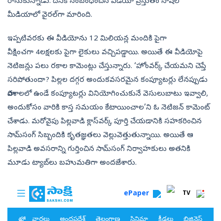
రాసుకున్నాడు. దీనికి సంబంధించిన వీడియో ప్రస్తుతం సోషల్‌
మీడియాలో వైరల్‌గా మారింది.
ఇప్పటివరకు ఈ వీడియోను 12 మిలియన్ల మందికి పైగా
వీక్షించగా 4లక్షలకు పైగా లైకులు వచ్చిపడ్డాయి. అయితే ఈ వీడియోపై
నెటిజన్లు పలు రకాల కామెంట్లు చేస్తున్నారు. ‘హోంవర్క్‌ చేయమని చెప్తే
సరిపోతుందా? పిల్లల దగ్గర అందుకవసరమైన కంప్యూటర్లు లేనప్పుడు
పాఠశాలలో ఉండే కంప్యూటర్లు వినియోగించుకునే వెసులుబాటు ఇవ్వాలి,
అందుకోసం వారికి కాస్త సమయం కేటాయించాల’ని ఓ నెటిజన్‌ కామెంట్‌
చేశాడు. మరోవైపు పిల్లవాడి క్లాస్‌వర్క్‌ పూర్తి చేయడానికి సహకరించిన
సామ్‌సంగ్‌ సిబ్బందికి కృతజ్ఞతలు వెల్లువెత్తుతున్నాయి. అయితే ఆ
పిల్లవాడి అవసరాన్ని గుర్తించిన సామ్‌సంగ్‌ నిర్వాహకులు అతనికి
మూడు ట్యాబ్‌లు బహుమతిగా అందజేశారు.