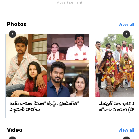
Advertisement
Photos
View all
విజయ్ విడాకుల కేసులో ట్విస్ట్.. ట్రెండింగ్‌లో
మేడ్చల్ మల్కాజిగిరి జిల్
ఫ్యామిలీ ఫోటోలు
బోనాల పండుగ (ఫొటో
Video
View all