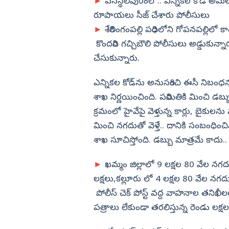
►
వనస్థలిపురంలో.. ఎన్నికల కోడ్ అమలు 
రూపాయలు సీజ్ చేశారు పోలీసులు
►
శేరిలింగంపల్లి పరిధిలోని గోపనపల్లిలో కా
కొందరిని గచ్చిబౌలి పోలీసులు అడ్డుకున్నారు. 
చేసుకున్నారు.
ఎన్నికల కోడ్‌ను అనుసరించి ఈసీ నిబం
శాఖ నిర్ణయించింది. పరిమితికి మించి డబ్
క్రమంలో హైవేపై వెళ్తున్న కార్లు, బైకుల
మించి నగదుతో వెళ్తే.. దానికి సంబంధించ
శాఖ సూచిస్తోంది. డబ్బు మాత్రమే కాదు.
►
ఖమ్మం జిల్లాలో 9 లక్షల 80 వేల నగదు
లక్షలు,కల్లూరు లో 4 లక్షల 80 వేల నగదున
పోలీస్ చెక్ పోస్ట్ వద్ద వాహనాల తనిఖీల
పత్రాలు లేకుండా తరలిస్తున్న రెండు లక