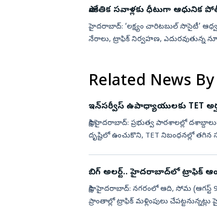
సాంకేతిక సవాళ్లకు ధీటుగా ఆధునిక పోలీ
హైదరాబాద్: ‘లక్ష్యం చారిటబుల్ సొసైటీ’ ఆధ్
నేరాలు, ట్రాఫిక్ నిర్వహణ, ఎదురవుతున్న నూ
శనివారం జరి...
Related News By
ఇన్‌సర్వీస్‌ ఉపాధ్యాయులకు TET అర్
సాక్షి,హైదరాబాద్: ప్రభుత్వ పాఠశాలల్లో దశాబ
దృష్టిలో ఉంచుకొని, TET నిబంధనల్లో తగిన స
ఫెడరేషన్...
బిగ్ అలర్ట్.. హైదరాబాద్‌లో ట్రాఫిక్‌ ఆం
సాక్షి, హైదరాబాద్: నగరంలో ఆది, సోమ (ఆగస్ట
ప్రాంతాల్లో ట్రాఫిక్ మళ్లింపులు చేపట్టనున్నట్ల