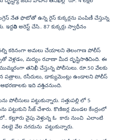
దృష్ట్యా జరిగిన వాహన తనిఖీల్లో రూ. 4 లక్షల
ంగ్రెస్‌ నేత ఫొటోతో ఉన్న రైస్‌ కుక్కర్లను పంపిణీ చేస్తున్న
ఇద్దరిని అరెస్ట్‌ చేసి.. 87 కుక్కర్లు స్వాధీనం
ధనల్ని కఠినంగా అమలు చేయాలని తెలంగాణ పోలీస్‌
బుతో వెళ్లడం, మద్యం రవాణా మీద దృష్టిసారించింది. ఈ
ను ముమ్మరంగా తనిఖీ చేస్తున్న పోలీసులు. రూ.50 వేలకు
ిన పత్రాలు, రసీదులు, డాక్యుమెంట్లు ఉండాలని పోలీస్‌
. ఆభరణాలకు ఇది వర్తించనుంది.
ను పోలీసులు పట్టుకున్నారు. సత్తుపల్లి లో 5
ు పట్టుకుని సీజ్‌ చేశారు. కొణిజర్ల మండల కేంద్రంలో
లో.. కల్లూరు వైపు వెళ్తున్న ఓ కారు నుంచి ఎలాంటి
్షల నలభై వేల నగదును పట్టుకున్నారు.