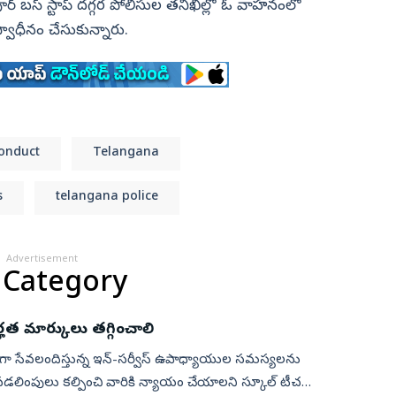
ర్ బస్ స్టాప్ దగ్గర పోలీసుల తనిఖీల్లో ఓ వాహనంలో
వాధీనం చేసుకున్నారు.
Conduct
Telangana
s
telangana police
Advertisement
 Category
హత మార్కులు తగ్గించాలి
్దాలుగా సేవలందిస్తున్న ఇన్-సర్వీస్ ఉపాధ్యాయుల సమస్యలను
డలింపులు కల్పించి వారికి న్యాయం చేయాలని స్కూల్ టీచర్స్