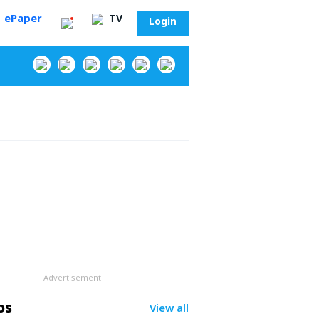
ePaper
TV
Login
‌
Advertisement
సా?
os
View all