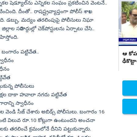
ుకున్న
దిశా చట్టాన్ని పేరు మార్చి అయినా చట్టాన్ని
ికల షెడ్యూల్‌ను ఎన్నికల సంఘం ప్రకటించిన వెంటనే..
అమలు చెయ్.. అనితకు వరుదు కళ్యాణి
నిజామాబాద్
ంచింది. దీంతో.. రాషష్ట్రవ్యాప్తంగా పోలీస్‌ శాఖ
సూచన
్యం
కామారెడ్డి
ింది. డబ్బు, మద్యం తరలింపుపై పోలీసులు నిఘా
్లాల సరిహద్దుల్లో చెక్‌పోస్టులను ఏర్పాటు చేసి..
ి
రంగారెడ్డి
ిస్తోంది.
వికారాబాద్
వరంగల్
 బంగారం పట్టివేత..
ఆ కోప
వాధీనం
ఢీకొట్ట
హన్మకొండ
ాధీనం
జనగాం
టివేత
జయశంకర్
్టుకున్న పోలీసులు
మహబూబాబాద్
25 లక్షల దాకా హవాలా నగదు పట్టివేత
ములుగు
గారాన్ని స్వాధీనం
ల వెండి సీజ్ చేశారు అబిడ్స్ పోలీసులు. బంగారం 16
ెండింటి విలువ రూ.10 కోట్లుగా ఉంటుందని అంచనా
కు తరలించే క్రమంలోనే దీనిని పట్టుకున్నారు.