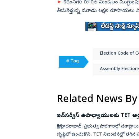
►
కరీంనగర్‌ రూరల్‌ మండలం ముగ్ధుంపూ
తీసుకెళ్తున్న మూడు లక్షల రూపాయలు స్
Election Code of 
# Tag
Assembly Election
Related News By
ఇన్‌సర్వీస్‌ ఉపాధ్యాయులకు TET అర్
సాక్షి,హైదరాబాద్: ప్రభుత్వ పాఠశాలల్లో దశాబ
దృష్టిలో ఉంచుకొని, TET నిబంధనల్లో తగిన స