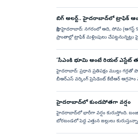
ఫెడరేషన్...
బిగ్ అలర్ట్.. హైదరాబాద్‌లో ట్రాఫిక్‌ ఆం
సాక్షి, హైదరాబాద్: నగరంలో ఆది, సోమ (ఆగస్ట
ప్రాంతాల్లో ట్రాఫిక్ మళ్లింపులు చేపట్టనున్నట్ల
‘సీఎంకి భూమి అంటే రియల్‌ ఎస్టేట్‌ 
హైదరాబాద్‌: ప్రధాన ప్రతిపక్షం ముల్లు గర్రతో పొడిస్తే తప్ప ప్రభుత్వం బాద్యతలు నిర్వహించడం లేదని
బీఆర్‌ఎస్‌ వర్కింగ్‌ ప్రెసిడెంట్‌ కేటీఆర్‌ ఆగ్ర
హైదరాబాద్‌లో కుండపోతగా వర్షం
హైదరాబాద్‌లో భారీగా వర్షం కురుస్తోంది. బంజారా
బోరబండలో పెద్ద ఎత్తున జల్లులు కురుస్తున్నా