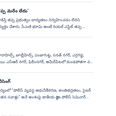
తప్ప మరేం లేదు’
హం వ్యక్తం చేశారు. సీఎంకి భూమి అంటే రియల్‌ ఎస్టేట్‌ తప్ప ...
హిల్స్‌, జూబ్లీహిల్స్‌, పంజాగుట్ట, సనత్‌ నగర్‌, ఎర్రగడ్డ,
యి. ఎస్‌ఆర్‌ నగర్‌, ఫిలీంనగర్‌, అమీర్‌పేటలో కుండపోతగా వ...
సింగ్‌
వర్యంలో "పోలీస్ వ్యవస్థ ఆధునీకీకరణ, శాంతిభద్రతలు, సైబర్
తన సవాళ్లు" అనే అంశంపై జాతీయ స్థాయి పోలీస్ సెమినార్