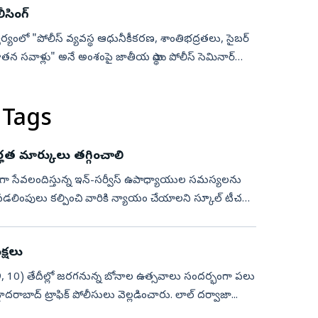
సింగ్‌
వర్యంలో "పోలీస్ వ్యవస్థ ఆధునీకీకరణ, శాంతిభద్రతలు, సైబర్
తన సవాళ్లు" అనే అంశంపై జాతీయ స్థాయి పోలీస్ సెమినార్
 Tags
హత మార్కులు తగ్గించాలి
్దాలుగా సేవలందిస్తున్న ఇన్-సర్వీస్ ఉపాధ్యాయుల సమస్యలను
డలింపులు కల్పించి వారికి న్యాయం చేయాలని స్కూల్ టీచర్స్
క్షలు
్‌ 9, 10) తేదీల్లో జరగనున్న బోనాల ఉత్సవాలు సందర్భంగా పలు
ు హైదరాబాద్ ట్రాఫిక్ పోలీసులు వెల్లడించారు. లాల్ దర్వాజా...