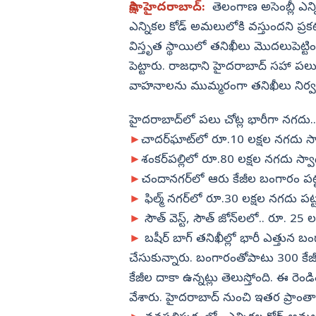
మోసం చేసిన లోకేష్
షూస్ వేసుకొని వెంకన్న విగ్రహం తీస
సాక్షి, హైదరాబాద్‌:
తెలంగాణ అసెంబ్లీ ఎన్న
కేంద్ర మంత్రి పెమ్మసాని
విజయనగరం
ఎన్నికల కోడ్‌ అమలులోకి వస్తుందని ప్రకటి
పార్వతీపురం మన
విస్తృత స్థాయిలో తనిఖీలు మొదలుపెట్ట
పెట్టారు. రాజధాని హైదరాబాద్‌ సహా పలు జిల
పశ్చిమ గోదావర
వాహనాలను ముమ్మరంగా తనిఖీలు నిర్వహ
ఏలూరు
వైఎస్సార్
హైదరాబాద్‌లో పలు చోట్ల భారీగా నగదు..
►
చాదర్‌ఘాట్‌లో రూ.10 లక్షల నగదు స్
అన్నమయ్య
►
శంకర్‌పల్లిలో రూ.80 లక్షల నగదు స్వ
►
చందానగర్‌లో ఆరు కేజీల బంగారం పట్
►
ఫిల్మ్‌ నగర్‌లో రూ.30 లక్షల నగదు పట
►
సౌత్‌ వెస్ట్‌, సౌత్‌ జోన్‌లలో.. రూ. 
►
బషీర్ బాగ్ తనిఖీల్లో భారీ ఎత్తున బం
చేసుకున్నారు. బంగారంతోపాటు 300 కేజీ
కేజీల దాకా ఉన్నట్లు తెలుస్తోంది. ఈ ర
వేశారు. హైదరాబాద్‌ నుంచి ఇతర ప్రాంతాల