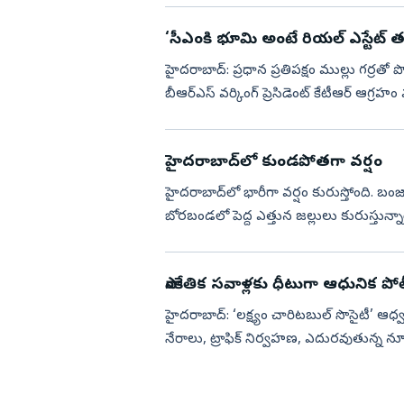
‘సీఎంకి భూమి అంటే రియల్‌ ఎస్టేట్‌ 
హైదరాబాద్‌: ప్రధాన ప్రతిపక్షం ముల్లు గర్రతో పొడిస్తే తప్ప ప్రభుత్వం బాద్యతలు నిర్వహించడం లేదని
బీఆర్‌ఎస్‌ వర్కింగ్‌ ప్రెసిడెంట్‌ కేటీఆర్‌ ఆగ్ర
హైదరాబాద్‌లో కుండపోతగా వర్షం
హైదరాబాద్‌లో భారీగా వర్షం కురుస్తోంది. బంజారా
బోరబండలో పెద్ద ఎత్తున జల్లులు కురుస్తున్నా
సాంకేతిక సవాళ్లకు ధీటుగా ఆధునిక పోలీ
హైదరాబాద్: ‘లక్ష్యం చారిటబుల్ సొసైటీ’ ఆధ్
నేరాలు, ట్రాఫిక్ నిర్వహణ, ఎదురవుతున్న నూ
శనివారం జరి...