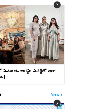
లు
వేశ్య పాత్రలో అదరగొట్టి
ఈ బ్యూటీ బ్యాగ్‌గ్రౌండ్
ెన్సీతో సమంత.. ఆగస్టు ఎనర్జీతో ఇలా
లు)
o
View all