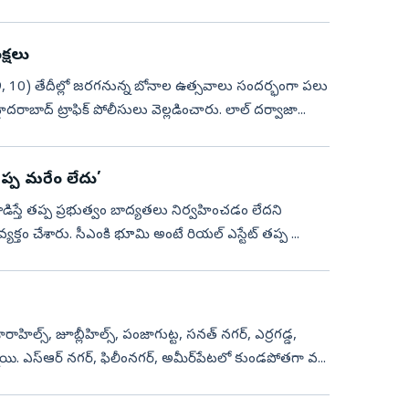
క్షలు
్‌ 9, 10) తేదీల్లో జరగనున్న బోనాల ఉత్సవాలు సందర్భంగా పలు
ు హైదరాబాద్ ట్రాఫిక్ పోలీసులు వెల్లడించారు. లాల్ దర్వాజా...
తప్ప మరేం లేదు’
హం వ్యక్తం చేశారు. సీఎంకి భూమి అంటే రియల్‌ ఎస్టేట్‌ తప్ప ...
హిల్స్‌, జూబ్లీహిల్స్‌, పంజాగుట్ట, సనత్‌ నగర్‌, ఎర్రగడ్డ,
యి. ఎస్‌ఆర్‌ నగర్‌, ఫిలీంనగర్‌, అమీర్‌పేటలో కుండపోతగా వ...