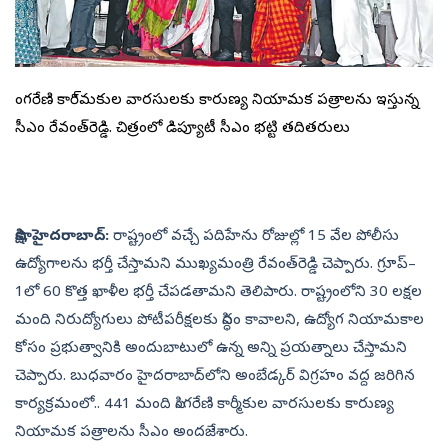
సింగరేణి కారి్మకుల వారసులకు కారుణ్య నియామక పత్రాలను ఇస్తున్న
సీఎం రేవంత్‌రెడ్డి. చిత్రంలో డిప్యూటీ సీఎం భట్టి తదితరులు
సాక్షి, హైదరాబాద్‌:
రాష్ట్రంలో వచ్చే పదిహేను రోజుల్లో 15 వేల పోలీసు
ఉద్యోగాలను భర్తీ చేస్తామని ముఖ్యమంత్రి రేవంత్‌రెడ్డి చెప్పారు. గ్రూప్‌–
1లో 60 కొత్త ఖాళీల భర్తీ చేపడతామని తెలిపారు. రాష్ట్రంలోని 30 లక్షల
మంది నిరుద్యోగులు పోటీపరీక్షలకు సిద్ధం కావాలని, ఉద్యోగ నియామకాల
కోసం ప్రభుత్వానికి అందుబాటులో ఉన్న అన్ని ప్రయత్నాలు చేస్తామని
చెప్పారు. బుధవారం హైదరాబాద్‌లోని అంబేడ్కర్‌ విగ్రహం వద్ద జరిగిన
కార్యక్రమంలో.. 441 మంది సింగరేణి కార్మీకుల వారసులకు కారుణ్య
నియామక పత్రాలను సీఎం అందజేశారు.