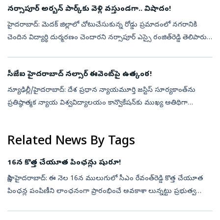
నర్సాపూర్‌ అర్బన్‌ పార్క్‌కు వెళ్లి వస్తుండగా.. విషాదం!
హైదరాబాద్‌: మెదక్‌ జిల్లాలో చోటుచేసుకున్న రోడ్డు ప్రమాదంలో నగరానికి
చెందిన విద్యార్థి దుర్మరణం చెందారని నర్సాపూర్‌ ఎస్సై రంజిత్‌రెడ్డి తెలిపారు.
హైదరాబాద్‌ మియాపూర్‌కు చెందిన షేక్‌ హసిన్‌ మెహతా(19) బీ...
సీజేఐ హైదరాబాద్‌ నల్సార్‌ ఈవెంట్‌పై ఉత్కంఠ!
న్యూఢిల్లీ/హైదరాబాద్‌: దేశ ప్రధాన న్యాయమూర్తి జస్టిస్‌ సూర్యకాంత్‌ను
ప్రతిష్ఠాత్మక న్యాయ విశ్వవిద్యాలయం కాన్వొకేషన్‌కు ముఖ్య అతిథిగా
ఆహ్వానించే ప్రతిపాదనపై విద్యార్థుల్లో అసంతృప్తి వ్యక్తమవుతోంది. హైద...
Related News By Tags
16న కొత్త చేయూత పింఛన్లు షురూ!
సాక్షి, హైదరాబాద్‌: ఈ నెల 16న ములుగులో సీఎం రేవంత్‌రెడ్డి కొత్త చేయూత
పింఛన్ల పంపిణీని లాంఛనంగా ప్రారంభించే అవకాశా లున్నట్టు ప్రభుత్వ
వర్గాల సమాచారం. ములుగులో హైబ్రిడ్‌ యాన్యుటీ మోడల్‌ (హ్యామ్‌) రోడ్ల...