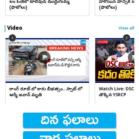
లంగా ఓణీలో టాలీవుడ్ ముద్దుగుమ్మ
హీరోయిన్ హన్సిక బర్త్ 
(ఫొటోలు)
(ఫొటోలు)
Video
View all
రాంగ్ రూట్ లో కారు బీభత్సం.. స్పాట్ లో
Watch Live: DSC అ
ఆర్మీ జవాన్ మృతి
తొక్కిన YSRCP