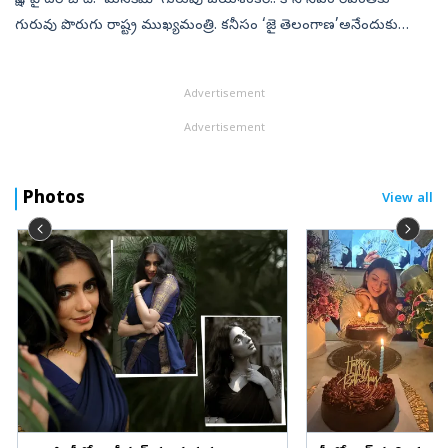
సాక్షి, హైదరాబాద్‌: ‘మనకేమో గురువు జయశంకర్‌.. కానీ సీఎం రేవంత్‌కు
గురువు పొరుగు రాష్ట్ర ముఖ్యమంత్రి. కనీసం ‘జై తెలంగాణ’అనేందుకు
కూడా రేవంత్‌కు మనసొప్పదు. రేవంత్‌ సీఎం పదవి చేపట్టిన తర్వాత 32
నెలల్లో 7...
Advertisement
Advertisement
Photos
View all