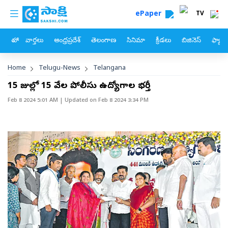
custom menu
Skip to main content
ePaper
TV
హోం
వార్తలు
ఆంధ్రప్రదేశ్
తెలంగాణ
సినిమా
క్రీడలు
బిజినెస్
ఫ్యామ
Breadcrumb
Home
Telugu-News
Telangana
15 రోజుల్లో 15 వేల పోలీసు ఉద్యోగాల భర్తీ
Feb 8 2024 5:01 AM
| Updated on
Feb 8 2024 3:34 PM