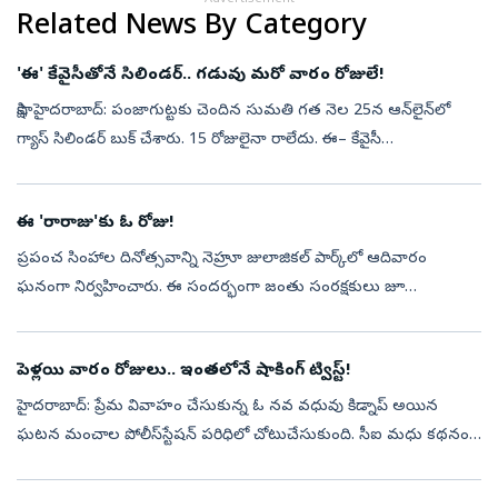
Related News By Category
'ఈ' కేవైసీతోనే సిలిండర్‌.. గడువు మరో వారం రోజులే!
సాక్షి, హైదరాబాద్‌: పంజాగుట్టకు చెందిన సుమతి గత నెల 25న ఆన్‌లైన్‌లో
గ్యాస్‌ సిలిండర్‌ బుక్‌ చేశారు. 15 రోజులైనా రాలేదు. ఈ– కేవైసీ
చేయకపోవడంతో డెలివరీ నిలిపివేసినట్లు తెలిసింది. వెంటనే ఏజెన్సీకి వెళ్లి...
ఈ 'రారాజు'కు ఓ రోజు!
ప్రపంచ సింహాల దినోత్సవాన్ని నెహ్రూ జులాజికల్‌ పార్క్‌లో ఆదివారం
ఘనంగా నిర్వహించారు. ఈ సందర్భంగా జంతు సంరక్షకులు జూ
సందర్శకులకు వన్యప్రాణులపై అవగాహన కల్పించడంతో పాటు సింహాలపై
టాక్‌ షో నిర్వహించారు. వాట...
పెళ్లయి వారం రోజులు.. ఇంతలోనే షాకింగ్ ట్విస్ట్‌!
హైదరాబాద్‌: ప్రేమ వివాహం చేసుకున్న ఓ నవ వధువు కిడ్నాప్‌ అయిన
ఘటన మంచాల పోలీస్‌స్టేషన్‌ పరిధిలో చోటుచేసుకుంది. సీఐ మధు కథనం
ప్రకారం... రంగారెడ్డి జిల్లా మంచాల మండలం చిత్తాపూర్‌కు చెందిన ఏర్పుల
ప్రవీణ్,...