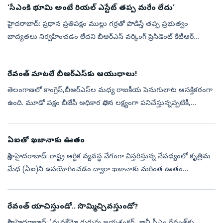
‘సీఎంకి భూమి అంటే రియల్‌ ఎస్టేట్‌ తప్ప మరేం లేదు’
హైదరాబాద్‌: ప్రధాన ప్రతిపక్షం ముల్లు గర్రతో పొడిస్తే తప్ప ప్రభుత్వం
బాద్యతలు నిర్వహించడం లేదని బీఆర్‌ఎస్‌ వర్కింగ్‌ ప్రెసిడెంట్‌ కేటీఆర్‌
ఆగ్రహం వ్యక్తం చేశారు. సీఎంకి భూమి అంటే రియల్‌ ఎస్టేట్‌ తప్ప ...
రేవంత్‌ మాటలే బీఆర్‌ఎస్‌కు ఆయుధాలు!
తెలంగాణలో కాంగ్రెస్,బీఆర్ఎస్‌ల మధ్య రాజకీయ పెనుగులాట ఆసక్తికరంగా
ఉంది. మూడో పక్షం బీజేపీ అధికార సాధన లక్ష్యంగా పనిచేస్తున్నప్పటికీ,
ఇప్పటివరకైతే ఆ స్థాయిలో ప్రభావం చూపుతున్నట్లు కనిపించడం లేదు. ముఖ్...
ఏఐతో ఖజానాకు ఊతం
సాక్షి, హైదరాబాద్‌: రాష్ట్ర ఆర్థిక వ్యవస్థ వేగంగా విస్తరిస్తున్న నేపథ్యంలో కృత్రిమ
మేధ (ఏఐ)ని ఉపయోగించడం ద్వారా ఖజానాకు మరింత ఊతం
తీసుకురావచ్చని ప్రముఖ ఆర్థికవేత్త అరవింద్‌ సుబ్రమణియన్‌ సూచించారు.
రాష...
రేవంత్‌ యాచిస్తుండో.. సొమ్మిచ్చివస్తుండో?