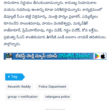
సానుకూల నిర్ణయం తీసుకుంటామన్నారు. కారుణ్య నియామకాల
వయసు సడలింపు అంశాన్ని కూడా పరిశీలిస్తామన్నారు. కార్యక్రమంలో
డిప్యూటీ సీఎం భట్టి విక్రమార్క, మంత్రి పొన్నం ప్రభాకర్, ఎమ్మెల్యేలు
కూనంనేని సాంబశివరావు, పాయం వెంకటేశ్వర్లు, మక్కన్‌సింగ్‌
రాజ్‌ఠాకూర్, ప్రేమ్‌సాగర్‌రావు, గడ్డం వివేక్, గడ్డం వినోద్, కోవ లక్షి్మ,
ప్రభుత్వ సీఎస్‌ శాంతికుమారి, సింగరేణి ఎండీ బలరాం నాయక్‌ తదితరులు
పాల్గొన్నారు.
# Tag
Revanth Reddy
Police Department
group-1 notification
telangana police
Advertisement