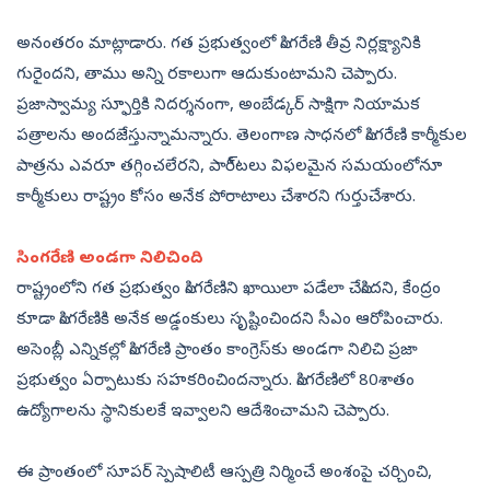
అనంతరం మాట్లాడారు. గత ప్రభుత్వంలో సింగరేణి తీవ్ర నిర్లక్ష్యానికి
గురైందని, తాము అన్ని రకాలుగా ఆదుకుంటామని చెప్పారు.
ప్రజాస్వామ్య స్ఫూర్తికి నిదర్శనంగా, అంబేడ్కర్‌ సాక్షిగా నియామక
పత్రాలను అందజేస్తున్నామన్నారు. తెలంగాణ సాధనలో సింగరేణి కార్మీకుల
పాత్రను ఎవరూ తగ్గించలేరని, పారీ్టలు విఫలమైన సమయంలోనూ
కార్మీకులు రాష్ట్రం కోసం అనేక పోరాటాలు చేశారని గుర్తుచేశారు.
సింగరేణి అండగా నిలిచింది
రాష్ట్రంలోని గత ప్రభుత్వం సింగరేణిని ఖాయిలా పడేలా చేసిందని, కేంద్రం
కూడా సింగరేణికి అనేక అడ్డంకులు సృష్టించిందని సీఎం ఆరోపించారు.
అసెంబ్లీ ఎన్నికల్లో సింగరేణి ప్రాంతం కాంగ్రెస్‌కు అండగా నిలిచి ప్రజా
ప్రభుత్వం ఏర్పాటుకు సహకరించిందన్నారు. సింగరేణిలో 80శాతం
ఉద్యోగాలను స్థానికులకే ఇవ్వాలని ఆదేశించామని చెప్పారు.
ఈ ప్రాంతంలో సూపర్‌ స్పెషాలిటీ ఆస్పత్రి నిర్మించే అంశంపై చర్చించి,