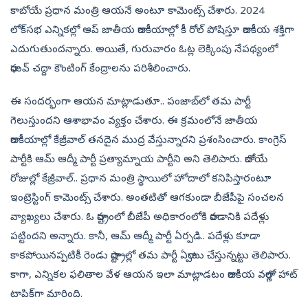
కాబోయే ప్రధాన మంత్రి ఆయనే అంటూ కామెంట్స్‌ చేశారు. 2024
లోక్‌సభ ఎన్నికల్లో ఆప్‌ జాతీయ రాజకీయాల్లో కీ రోల్‌ పోషిస్తూ రాజకీయ శక్తిగా
ఎదుగుతుందన్నారు. అయితే, గురువారం ఓట్ల లెక్కింపు నేపథ్యంలో
రాఘవ్‌ చద్దా కౌంటింగ్‌ కేంద్రాలను పరిశీలించారు.
ఈ సందర్భంగా ఆయన మాట్లాడుతూ.. పంజాబ్‌లో తమ పార్టీ
గెలుస్తుందని ఆశాభావం వ్య​క్తం చేశారు. ఈ క్రమంలోనే జాతీయ
రాజకీయాల్లో కేజ్రీవాల్‌ తనదైన ముద్ర వేస్తున్నారని ప్రశంసించారు. కాంగ్రెస్‌
పార్టీకి ఆమ్‌ ఆద్మీ పార్టీ ప్రత్యామ్నాయ పార్టీని అని తెలిపారు. రాబోయే
రోజుల్లో కేజ్రీవాల్‌.. ప్రధాన మంత్రి స్థాయిలో హోదాలో కనిపిస్తారంటూ
ఇంట్రెస్టింగ్‌ కామెంట్స్‌ చేశారు. అంతటితో ఆగకుండా బీజేపీపై సంచలన
వ్యాఖ‍్యలు చేశారు. ఓ రాష్ట్రంలో బీజేపీ అధికారంలోకి రావడానికి పదేళ్లు
పట్టిందని అన్నారు. కానీ, ఆమ్‌ ఆద్మీ పార్టీ ఏర్పడి.. పదేళ్లు కూడా
కాకపోయినప్పటికీ రెండు రాష్ట్రాల్లో తమ పార్టీ ఏర్పాటు చేస్తున్నట్టు తెలిపారు.
కాగా, ఎన్నికల ఫలితాల వేళ ఆయన ఇలా మాట్లాడటం రాజకీయ వర్గాల్లో హాట్‌
టాపిక్‌గా మారింది.