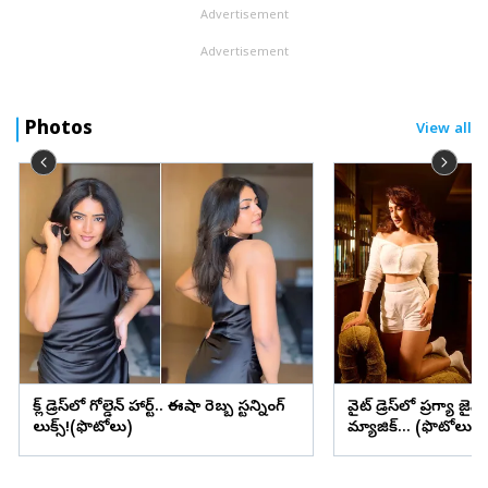
Advertisement
Advertisement
Photos
View all
బ్లాక్ డ్రెస్‌లో గోల్డెన్ హార్ట్.. ఈషా రెబ్బ స్టన్నింగ్
వైట్ డ్రెస్‌లో ప్రగ్యా జైస
లుక్స్!(ఫొటోలు)
మ్యాజిక్... (ఫొటోలు)