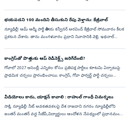
చేపట్టిన సంగతి తెలిసిందే. ఈ తరుణంలో.. కేంద్ర ప్రభుత్వం కీలక స్పష్టత ...
భయపడని 100 మందిని తీసుకుని రేపు వెళ్తాను: కేజ్రీవాల్‌
న్యూఢిల్లీ: ఆమ్ ఆద్మీ పార్టీ జాతీయ కన్వీనర్ అరవింద్ కేజ్రీవాల్ సోమవారం కీలక
ప్రకటన చేశారు. తాను మంగళవారం ప్రధాని నివాసానికి వెళ్లి, ఇథనాల్
విధానానికి వ్యతిరేకంగా 2.33 లక్షల మందికి పైగా సంతకం చేసిన విన...
కాంగ్రెస్‌తో పొత్తుకు ఆప్ రెడీ.. నెక్ట్స్‌ జరిగేదేంటి?
గోవాలో 2027 అసెంబ్లీ ఎన్నికల కోసం ప్రతిపక్ష పార్టీలు కూటమి ఏర్పాటుపై
ప్రాథమిక చర్చలు ప్రారంభించాయి. కాంగ్రెస్, గోవా ఫార్వర్డ్ పార్టీ చర్చలు
ప్రారంభించగా, ఆమ్ ఆద్మీ పార్టీ కూడా పొత్తుకు సిద్ధంగా ఉన్నట్...
వీడియోలు కాదు, యాక్షన్‌ కావాలి : రాహుల్‌ గాంధీ విమర్శలు
సాక్షి, న్యూఢిల్లీ: నీట్‌ అవకతవకలపై దేశ రాజదాని నగరం న్యూడిల్లీలోని
జంతర్‌ మంతర్‌ వద్ద సీజేపీ,విద్యార్థులు ఆందోళన నేపథ్యంలో ప్రధానమంత్రి
నరేంద్ర మోదీ వరుసగా విడుదల చేస్తున్న వీడియోలపై కాంగ్రెస్‌ నేత...