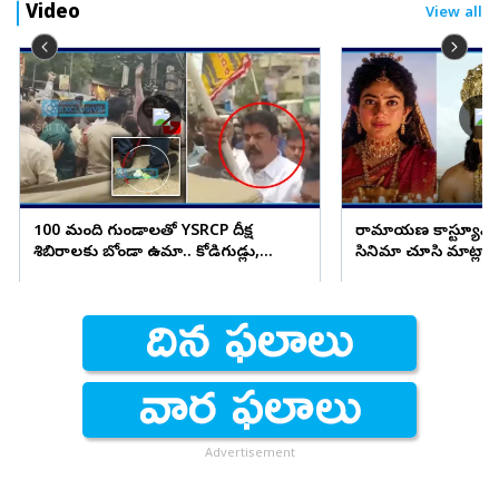
Video
View all
100 మంది గుండాలతో YSRCP దీక్ష
రామాయణ కాస్ట్యూమ్ పై
శిబిరాలకు బోండా ఉమా.. కోడిగుడ్లు,
సినిమా చూసి మాట్ల
టమాటాలతో దాడి!
డిజైనర్స్ ఫైర్
Advertisement