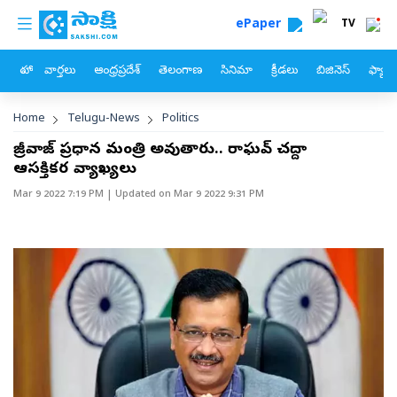
custom menu
Skip to main content
ePaper
TV
హోం
వార్తలు
ఆంధ్రప్రదేశ్
తెలంగాణ
సినిమా
క్రీడలు
బిజినెస్
ఫ్యామ
Breadcrumb
Home
Telugu-News
Politics
కేజ్రీవాజ్‌ ప్రధాన మంత్రి అవుతారు.. రాఘవ్‌ చద్దా
ఆసక్తికర వ్యాఖ్యలు
Mar 9 2022 7:19 PM
| Updated on
Mar 9 2022 9:31 PM