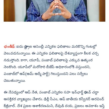
ఛండీగఢ్‌
: ఐదు రాష్ట్రాల అసెంబ్లీ ఎన్నికల ఫలితాలు మరికొన్ని గంటల్లో
వెలువడనున్నాయి. ఈ ఎన్నికల ఫలితాలపై దేశవ్యాప్తంగా కీలక చర్చ
నడుస్తోంది. కాగా, యూపీ, పంజాబ్‌ ఫలితాలపై ఎక్కువ ఉత్కంఠ
నెలకొంది. యూపీలో మరోసారి బీజేపీ అధికారంలోకి వస్తుందని,
పంజాబ్‌లో ఆప్‌(ఆమ్‌ ఆద్మీ పార్టీ) గెలుస్తుందని పలు సర్వేలు
చెబుతున్నాయి.
ఈ నేపథ్యంలో ఆప్‌ నేత, పంజాబ్‌ ఎన్నికల సహ ఇన్‌ఛార్జ్ రాఘవ్‌ చద్దా
ఆసక్తికర వ్యాఖ్యలు చేశారు. ఢిల్లీ సీఎం, ఆప్‌ జాతీయ కన్వీనర్‌ అరవింద్‌
కేజ్రీవాల్‌.. దేశ ప్రజల ఆశాకిరణమని, దేవుడి దయ, ప్రజలు అవకాశం ఇస్తే