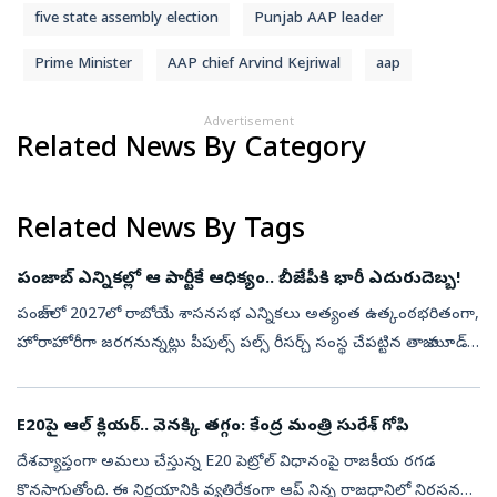
five state assembly election
Punjab AAP leader
Prime Minister
AAP chief Arvind Kejriwal
aap
Advertisement
Related News By Category
Related News By Tags
పంజాబ్‌ ఎన్నికల్లో ఆ పార్టీకే ఆధిక్యం.. బీజేపీకి భారీ ఎదురుదెబ్బ!
పంజాబ్‌లో 2027లో రాబోయే శాసనసభ ఎన్నికలు అత్యంత ఉత్కంఠభరితంగా,
హోరాహోరీగా జరగనున్నట్లు పీపుల్స్ పల్స్ రీసర్చ్ సంస్థ చేపట్టిన తాజా మూడ్
సర్వేలో వెల్లడయింది. పంజాబ్ రాష్ట్రంలోని మొత్తం 117 అసెంబ్లీ నియో...
E20పై ఆల్‌ క్లియర్‌.. వెనక్కి తగ్గం: కేంద్ర మంత్రి సురేశ్‌ గోపి
దేశవ్యాప్తంగా అమలు చేస్తున్న E20 పెట్రోల్‌ విధానంపై రాజకీయ రగడ
కొనసాగుతోంది. ఈ నిర్ణయానికి వ్యతిరేకంగా ఆప్‌ నిన్న రాజధానిలో నిరసనలు