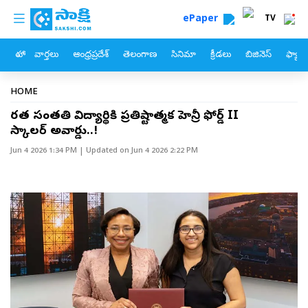
custom menu
Skip to main content
ePaper
TV
హోం
వార్తలు
ఆంధ్రప్రదేశ్
తెలంగాణ
సినిమా
క్రీడలు
బిజినెస్
ఫ్యామ
Breadcrumb
HOME
భారత సంతతి విద్యార్థికి ప్రతిష్టాత్మక హెన్రీ ఫోర్డ్ II
స్కాలర్ అవార్డు..!
Jun 4 2026 1:34 PM
| Updated on
Jun 4 2026 2:22 PM