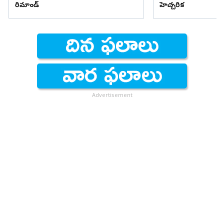
రిమాండ్
హెచ్చరిక
Advertisement