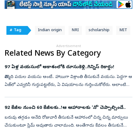
# Tag
Indian origin
NRI
scholarship
MIT
Advertisement
Related News By Category
97 ఏళ్ల వయసులో ఆకాశంలోకి దూసుకెళ్లి..గిన్నిస్‌ రికార్డు!
తొమ్మిది పదుల వయసు అంటే.. హాయిగా విశ్రాంతి తీసుకునే వయసు. పెద్దగా ఆ
ఏజ్‌లో ఎవ్వరినీ గుర్తుపట్టలేరు, ఏ విషయాలను గుర్తించుకోలేరు. అలాంటి
వయసులో అసామాన్యమైన సాహస కృత్యాలు అంటే..వామ్మో అనిపిస్తుంది.
యువత ...
92 కేజీల నుంచి 60 కేజీలకు..!ఆ ఆహారాలకు 'నో' చెప్పాల్సిందే..
బరువు తగ్గడం అనేది రోజువారీ తీసుకునే ఆహారంలో చిన్న చిన్న మార్పులు
చేసుకుంటూ స్లిమ్‌ అవుతారు చాలామంది. అంతేగాదు కేవలం తీసుకునే
ఆహారాన్ని చాలా తెలివిగా, ఆరోగ్యకరమైన పౌష్టికాహారం తీసుకుంటే..బరువు