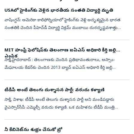
USAలో హైకింగ్‌కు వెళ్లిన భారతీయ సంతతి విద్యార్థి మృతి
వాషింగ్టన్: అమెరికా కాలిఫోర్నియాలో హైకింగ్‌కు వెళ్లి అదృశ్యమైన భారత
సంతతికి చెందిన పీహెచ్‌డీ విద్యార్థి విక్రమ్ ముబాయి దురదృష్టవశాత్తు
మృతిచెందారు. ఆయన మృతదేహాన్ని ఇన్యో నేషనల్ ఫారెస్ట్ ప్రాంతంలో
అధిక...
MIT హంఫ్రీ ఫెలోషిప్‌కు తెలంగాణ ఐఏఎస్ అధికారి కీర్తి జల్లి
ఎంపిక
సాక్షి,హైదరాబాద్‌ : తెలంగాణకు చెందిన ప్రతిభావంతురాలు, అస్సాం-
మేఘాలయ కేడర్‌కు చెందిన 2013 బ్యాచ్ ఐఏఎస్ అధికారి కీర్తి జల్లి
అమెరికాలోని ప్రపంచ ప్రఖ్యాత విద్యాసంస్థ మసాచుసెట్స్ ఇన్‌స్టిట్యూట్ ఆఫ్
టెక్న...
టీడీపీ అంటే తెలుగు దుశ్శాసన పార్టీ: వరుదు కళ్యాణి
సాక్షి, విశాఖ: టీడీపీ అంటే తెలుగు దుశ్శాసన పార్టీ అని మండిపడ్డారు
వైఎస్సార్‌సీపీ ఎమ్మెల్సీ వరుదు కళ్యాణి. ఒక మహిళను టీడీపీ మంత్రి
వేధించడం దారుణం. కూటమిది మంత్రి వర్గమా లేక వేధింపుల వర్గమా అనే
అనుమానం...
నీ కేబినెట్‌ను శుభ్రం చేసుకో బ్రో