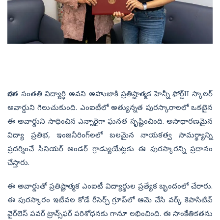
భారత సంతతి విద్యార్థి అవని అహుజాకి ప్రతిష్టాత్మక హెన్నీ ఫోర్డ్‌II స్కాలర్‌
అవార్డుని గెలుచుకుంది. ఎంఐటీలో అత్యున్నత పురస్కారాలలో ఒకటైన
ఈ అవార్డుని సాధించిన ఎన్నారైగా ఘనత సృష్టించింది. అసాధారణమైన
విద్యా ప్రతిభ, ఇంజనీరింగ్‌లలో బలమైన నాయకత్వ సామర్థ్యాన్ని
ప్రదర్శించే సీనియర్‌ అండర్‌ గ్రాడ్యుయేట్లకు ఈ పురస్కారన్ని ప్రదానం
చేస్తారు.
ఈ అవార్డుతో ప్రతిష్టాత్మక ఎంఐటీ విద్యార్థుల ప్రత్యేక బృందంలో చేరారు.
ఈ పురస్కారం ఇటీవల కోడే రీసెర్చ్ గ్రూప్‌లో ఆమె చేసి వర్క్ కెపాసిటివ్
వైర్‌లెస్ పవర్ ట్రాన్స్‌ఫర్‌ పరిశోధనకు గానూ లభించింది. ఈ సాంకేతికతను