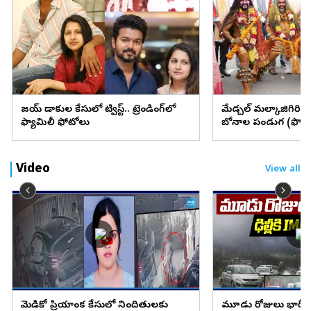
విజయ్ విడాకుల కేసులో ట్విస్ట్.. ట్రెండింగ్‌లో
మేడ్చల్ మల్కాజిగిరి జిల్
ఫ్యామిలీ ఫోటోలు
బోనాల పండుగ (ఫొటో
Video
View all
మెడికో ప్రియాంక కేసులో నిందితులకు
మూడు రోజులు భారీ వ