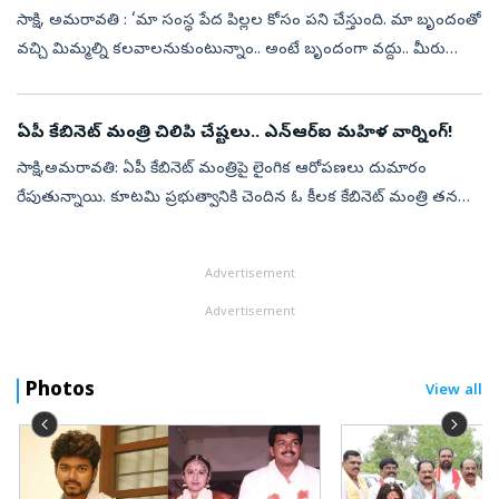
సాక్షి, అమరావతి : ‘మా సంస్థ పేద పిల్లల కోసం పని చేస్తుంది. మా బృందంతో
వచ్చి మిమ్మల్ని కలవాలనుకుంటున్నాం.. అంటే బృందంగా వద్దు.. మీరు
మాత్రమే ఒంటరిగా కాఫీ షాప్‌కు రండి. అక్కడ మనిద్దరం మాట్లాడుకుందాం’
అం...
ఏపీ కేబినెట్‌ మంత్రి చిలిపి చేష్టలు.. ఎన్ఆర్ఐ మహిళ వార్నింగ్!
సాక్షి,అమరావతి: ఏపీ కేబినెట్‌ మంత్రిపై లైంగిక ఆరోపణలు దుమారం
రేపుతున్నాయి. కూటమి ప్రభుత్వానికి చెందిన ఓ కీలక కేబినెట్ మంత్రి తనను
లైంగికంగా వేధించారంటూ అమెరికాలో నివసిస్తున్న ఒక ఎన్ఆర్ఐ మహిళ
సోషల్ మీడ...
Advertisement
Advertisement
Photos
View all