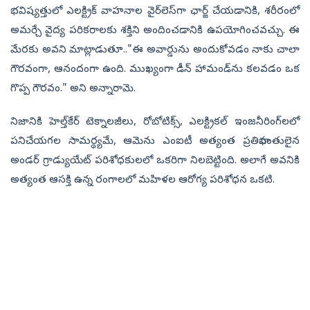
భవిష్యత్తులో ఎలక్ట్రిక్ వాహనాల వైర్‌లెస్‌గా ఛార్జ్ చేయడానికి, శరీరంలో
అమర్చే వైద్య పరికరాలకు శక్తిని అందించడానికి ఉపయోగించవచ్చు. ఈ
మేరకు అవని మాట్లాడుతూ.."ఈ అవార్డును అందుకోవడం నాకు చాలా
గౌరవంగా, ఆనందంగా ఉంది. ముఖ్యంగా డీన్ హామండ్‌ను కలవడం ఒక
గొప్ప గౌరవం." అని అన్నారామె.
నిజానికి హెల్త్‌కేర్ టెక్నాలజీలు, రోబోటిక్స్, ఎలక్ట్రికల్ ఇంజనీరింగ్‌లలో
పనిచేయగల సామర్థ్యమే, ఆమెను ఎంఐటీ అత్యంత ప్రతిభావంతులైన
అండర్ గ్రాడ్యుయేట్ పరిశోధకులలో ఒకరిగా నిలబెట్టింది. అలాగే అవనికి
అత్యంత ఆసక్తి ఉన్న రంగాలలో మహిళల ఆరోగ్య పరిశోధన ఒకటి.