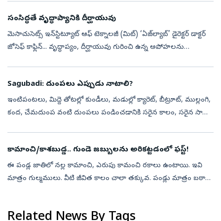
తగ్గడం ...
సంసిద్ధతే వృద్ధాప్యానికి దీర్ఘాయువు
మెసాచుసెట్స్‌ ఇన్‌స్టిట్యూట్‌ ఆఫ్‌ టెక్నాలజీ (మిట్‌) ‘ఏజ్‌ల్యాబ్‌’ డైరెక్టర్‌ డాక్టర్‌
జోసెఫ్‌ కాఫ్లిన్‌... వృద్ధాప్యం, దీర్ఘాయువు గురించి ఉన్న అపోహలను
పటాపంచలు చేశారు. ఎవరి సహాయమూ లేకుండా స్వతంత్రంగా...
Sagubadi: దుంపలు ఎప్పుడు నాటాలి?
ఇంటిపంటలు, మిద్దె తోటల్లో కుండీలు, మడుల్లో క్యారెట్, బీట్రూట్, ముల్లంగి,
కంద, చేమదుంప వంటి దుంపలు పండించడానికి సరైన కాలం, సరైన సాగు
పద్ధతులు ఏమిటో తెలుసుకుందాం. క్యారెట్, బీట్రూట్, ముల్లంగి వంటి దుం...
కామాంచి/కాశబుడ్డ.. గుండె జబ్బులను అరికట్టడంలో ఫస్ట్‌!
ఈ పండ్ల జాతిలో నల్ల కామాంచి, ఎరుపు కామంచి రకాలు ఉంటాయి. ఇవి
మాత్రం గుల్మములు. వీటి జీవిత కాలం చాలా తక్కువ. పండ్లు మాత్రం బఠాణీ
గింజంత ఉంటాయి. నలుపు, ఎరుపురంగుతో కూడుకుని గుత్తులుగా
ఆకర్షణీయంగా ఉంటాయి....
Related News By Tags