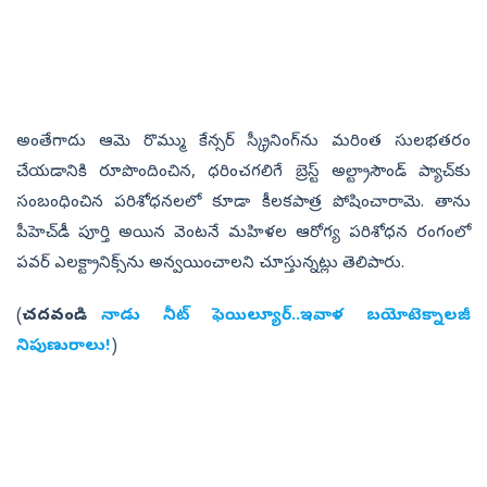
అంతేగాదు ఆమె రొమ్ము కేన్సర్ స్క్రీనింగ్‌ను మరింత సులభతరం
చేయడానికి రూపొందించిన, ధరించగలిగే బ్రెస్ట్ అల్ట్రాసౌండ్ ప్యాచ్‌కు
సంబంధించిన పరిశోధనలలో కూడా కీలకపాత్ర పోషించారామె. తాను
పీహెచ్‌డీ పూర్తి అయిన వెంటనే మహిళల ఆరోగ్య పరిశోధన రంగంలో
పవర్ ఎలక్ట్రానిక్స్‌ను అన్వయించాలని చూస్తున్నట్లు తెలిపారు.
(
చదవండి:
నాడు నీట్‌ ఫెయిల్యూర్‌..ఇవాళ బయోటెక్నాలజీ
నిపుణురాలు!
)