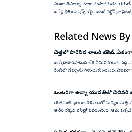
పణజి: తెహల్కా మాజీ సంపాదకుడు, తరుణ్‌ తేజ్‌
ఐదేళ్ల క్రితం సెషన్స్‌ కోర్టు ఒకటి నిర్దోషిగా ప్ర
Related News By
చెత్తలో పారేసిన లాటరీ టికెట్‌..ఏకంగా అ
ఒక్కోసారి పొరపాటున లేక ఏమరపాటున పెద్ద వా
రేంజ్‌లో డబ్బును గెలుచుకుంటుంది. నిజమా
మన వద్ద ఉంటే..ఆ అ...
ఒంటరిగా ఉన్నా యువతితో డెలివరీ బ
యశవంతపుర: బెంగళూరులో మద్యం మత్తులో డ
అనేరి ఠక్కర్‌ ఇన్‌స్టాలో వివరించింది. ఆమె ఒ
మాట్లాడడం మొదలుపె...