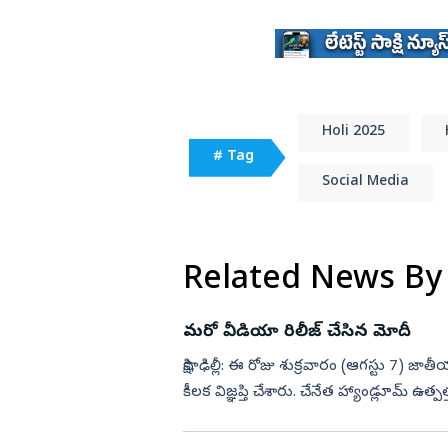
Holi 2025
# Tag
Social Media
Related News By
మరో వీడియా రిలీజ్ చేసిన మోదీ
సాక్షి, ఢిల్లీ: ఈ రోజు శుక్రవారం (ఆగస్టు 7) జాతీయ చేనేత ది
కీలక విజ్ఞప్తి చేశారు. చేనేత హ్యాండ్లూమ్ ఉత