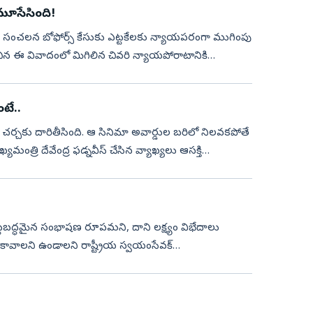
 మూసేసింది!
 సంచలన బోఫోర్స్‌ కేసుకు ఎట్టకేలకు న్యాయపరంగా ముగింపు
చిన ఈ వివాదంలో మిగిలిన చివరి న్యాయపోరాటానికి
ంటే..
ార్‌ చర్చకు దారితీసింది. ఆ సినిమా అవార్డుల బరిలో నిలవకపోతే
త్రి దేవేంద్ర ఫడ్నవీస్‌ చేసిన వ్యాఖ్యలు ఆసక్తి
ి
ట్టబద్ధమైన సంభాషణ రూపమని, దాని లక్ష్యం విభేదాలు
 కావాలని ఉండాలని రాష్ట్రీయ స్వయంసేవక్‌