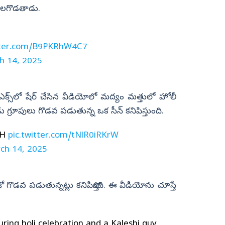
ులగొడతాడు.
itter.com/B9PKRhW4C7
h 14, 2025
్‌లో షేర్‌ చేసిన వీడియోలో మద్యం మత్తులో హోలీ
 గ్రూపులు గొడవ పడుతున్న ఒక సీన్‌ కనిపిస్తుంది.
SH
pic.twitter.com/tNlR0iRKrW
ch 14, 2025
ొడవ పడుతున్నట్లు కనిపిస్తోంది. ఈ వీడియోను చూస్తే
ing holi celebration and a Kaleshi guy