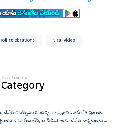
Holi celebrations
viral video
Advertisement
 Category
నోత్సవం సందర్భంగా ప్రధాని మోదీ దేశ ప్రజలకు
్పత్తులను కొనుగోలు చేసి, ఆ వీడియోలను చేనేత కార్మికులకు ...