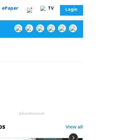
ePaper
TV
Login
‌
Advertisement
os
View all
సా?