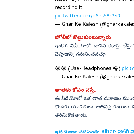
recording it
pic.twitter.com/q6hsS8r3S0
— Ghar Ke Kalesh (@gharkekale
హోలీలో కొట్టుకుంటున్నారు
ఇంకొక వీడియోలో దానిని రికార్డు చేస్తున
చెప్పడాన్ని గమనించవచ్చు.
😭😭 (Use-Headphones 🎧)
pic.
— Ghar Ke Kalesh (@gharkekale
తాతకు కోపం వస్తే..
ఈ వీడియోలో ఒక తాత దుకాణం ముందు క
కొందరు యువకులు అతనిపై రంగులు చిలక
తరిమికొడతాడు.
ఇది కూడా చదవండి:
Bihar: హోలీ వ