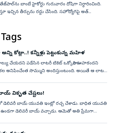
పాల్‌ను బాంబే హైకోర్టు గురువారం దోషిగా నిర్ధారించింది.
కటిస్తూ ఇచ్చిన తీర్పును రద్దు చేసింది. సహోద్యోగిపై అత్...
 Tags
న్ని కోట్లా..! కన్నీళ్లు పెట్టుకున్న మహిళ
ల్యు చేయదని పడేసిన లాటరీ టికెట్‌ ఒక్కోసారి ఊహకందని
 కల అనిపించేంత సొమ్ముని అందిస్తుంటుంది. అయితే ఆ లాటరీ
ాయ్ వికృత చేష్టలు!
ెలివరీ బాయ్‌ యువతి ఇంట్లో రచ్చ చేశాడు. బాధిత యువతి
క్కరే ఉండగా డెలివరీ బాయ్‌ వచ్చాడు. ఆమెతో అతి ప్రేమగా