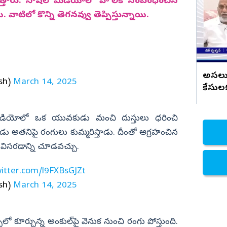
పోసి.. టీడీపీ సైకోల దాడి
చెత్తారు. సోషల్‌ మీడియాలో హోలీకి సంబంధించిన
. వాటిలో కొన్ని తెగనవ్వు తెప్పిస్తున్నాయి.
నిజామాబాద్
్యం
కామారెడ్డి
ి
రంగారెడ్డి
వికారాబాద్
అసలు 
sh)
March 14, 2025
వరంగల్
కేసులక
ఉమాపై 
హన్మకొండ
ఒక వీడియోలో ఒక యువకుడు మంచి దుస్తులు ధరించి
జనగాం
 అతనిపై రంగులు కుమ్మరిస్తాడు. దీంతో ఆగ్రహంచిన
జయశంకర్
ు విసరడాన్ని చూడవచ్చు.
మహబూబాబాద్
ములుగు
witter.com/l9FXBsGJZt
sh)
March 14, 2025
 కూర్చున్న అంకుల్‌పై వెనుక నుంచి రంగు పోస్తుంది.