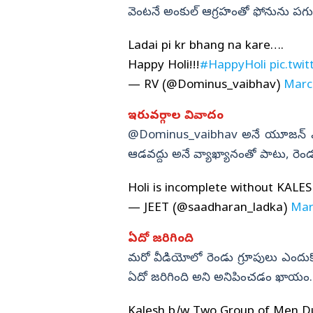
వెంటనే అంకుల్‌ ఆగ్రహంతో ఫోనును పగ
Ladai pi kr bhang na kare….
Happy Holi!!!
#HappyHoli
pic.tw
— RV (@Dominus_vaibhav)
Marc
ఇరువర్గాల వివాదం
@Dominus_vaibhav అనే యూజన్‌ ఎక్స
ఆడవద్దు అనే వ్యాఖ్యానంతో పాటు, రెండు
Holi is incomplete without KALE
— JEET (@saadharan_ladka)
Mar
ఏదో జరిగింది
మరో వీడియోలో రెండు గ్రూపులు ఎందుకో గ
ఏదో జరిగింది అని అనిపించడం ఖాయం.
Kalesh b/w Two Group of Men Dur