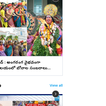
లు
డెన్మార్క్‌లో హీరోయిన్ 
(ఫొటోలు)
బాద్ : అంగరంగ వైభవంగా
ాలయంలో బోనాల సంబరాలు
లు)
o
View all
అయ్యా గూండా ఉమా.. ని