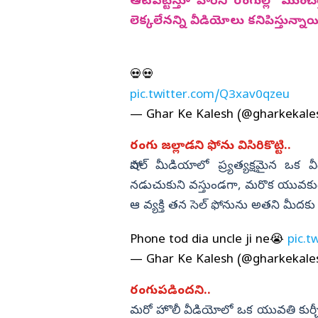
అడ్డంగా దొరికిపోయారు..
ఆటపట్టిస్తూ వారిని రంగుల్లో ముం
లెక్కలేనన్ని వీడియోలు కనిపిస్తున్నాయి
విజయనగరం
పార్వతీపురం మన
పశ్చిమ గోదావర
💀💀
ఏలూరు
pic.twitter.com/Q3xav0qzeu
— Ghar Ke Kalesh (@gharkekale
వైఎస్సార్
అన్నమయ్య
రంగు జల్లాడని ఫోను విసిరికొట్టి..
సోషల్‌ మీడియాలో ప్ర్యత్యక్షమైన 
నడుచుకుని వస్తుండగా, మరొక యువకుడు
ఆ వ్యక్తి తన సెల్‌ ఫోనును అతని మీదక
Phone tod dia uncle ji ne😭
pic.t
— Ghar Ke Kalesh (@gharkekale
రంగుపడిందని..
మరో హొలీ వీడియోలో ఒక యువతి కుర్చీలో