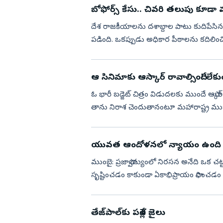
బోఫోర్స్‌ కేసు.. చివరి తలుపు కూడా
దేశ రాజకీయాలను దశాబ్దాల పాటు కుదిపేసిన
పడింది. ఒకప్పుడు అధికార పీఠాలను కదిలిం
సుప్రీంకోర్టు తెరదించింది....
ఆ సినిమాకు ఆస్కార్‌ రావాల్సిందే! లేకు
ఓ భారీ బడ్జెట్‌ చిత్రం విడుదలకు ముందే ఆస్క
తాను నిరాశ చెందుతానంటూ మహారాష్ట్ర ముఖ్యమం
రేపుతున్నాయ...
యువత ఆందోళనలో న్యాయం ఉంద
ముంబై: ప్రజాస్వామ్యంలో నిరసన అనేది ఒక చ
సృష్టించడం కాకుండా ఏకాభిప్రాయం సాధించడం
సంఘ్‌(ఆర్‌ఎస్‌ఎస్‌) సర్‌సంఘ్‌ చాలక్...
తేజ్‌పాల్‌కు పదేళ్ల జైలు