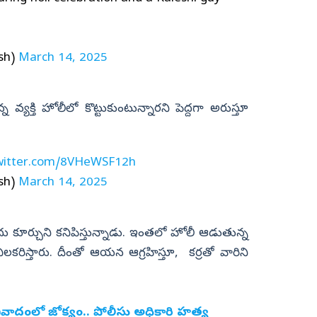
sh)
March 14, 2025
్న వ్యక్తి హోలీలో కొట్టుకుంటున్నారని పెద్దగా అరుస్తూ
twitter.com/8VHeWSF12h
sh)
March 14, 2025
ూర్చుని కనిపిస్తున్నాడు. ఇంతలో హోలీ ఆడుతున్న
రిస్తారు. దీంతో ఆయన ఆగ్రహిస్తూ, కర్రతో వారిని
ివాదంలో జోక్యం.. పోలీసు అధికారి హత్య