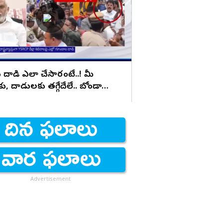
మింగేయడం ఖాయం..!
దాడి ఎలా చేసారంటే..! మీ
ు, దాడులకు తగ్గేదేలే.. బోండా
మల్లాది విష్ణు ఫైర్
Advertisement