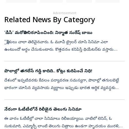
Advertisement
Related News By Category
‘డీసీ’ మరోసారి నిరూపించింది: నిర్మాత సురేష్‌ బాబు
‘‘ప్రేక్షకులు చాలా తెలివైనవారు. ఓ మూవీ ట్రైలర్‌ చూసి సినిమా ఎలా
ఉంటుందో అర్థం చేసుకుంటారు. కొత్తదనం కనిపిస్తే థియేటర్‌కు వస్తారు.
సినిమా బాగుంటే ఆడియన్స్‌ తప్పకుండా ఆదరిస్తారని ‘డీసీ’ మరోసారి
నిరూపించ...
పొలాల్లో తగలేసే గడ్డి కాదిది.. కోట్లు కురిపించే నిధి!
దేశంలో ఇప్పటివరకు కేవలం పర్యావరణ సమస్యగా, పొలాల్లో తగులబెట్టే
భారంగా చూసిన వ్యవసాయ వ్యర్థాలు ఇప్పుడు భారత ఆర్థిక వ్యవస్థకు
సరికొత్త వాణిజ్య సరుకుగా (కమోడిటీ) రూపాంతరం చెందుతున్నాయి.
భారత్‌లో ఏటా దాదాప...
నేరుగా ఓటీటీలోనే రిలీజైన తెలుగు సినిమా
ఈ వారం ఓటీటీల్లో చాలా సినిమాలు రిలీజయ్యాయి. వాటిలో లెనిన్, ఓ
సుకుమారి, ఎమ్మార్పీ లాంటి తెలుగు చిత్రాలు ఉండగా హృదయం మురళి,