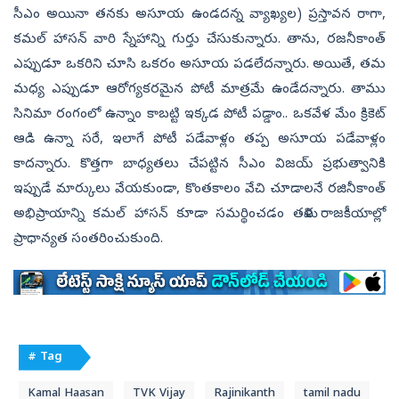
సీఎం అయినా తనకు అసూయ ఉండదన్న వ్యాఖ్యల) ప్రస్తావన రాగా,
కమల్‌ హాసన్‌ వారి స్నేహాన్ని గుర్తు చేసుకున్నారు. తాను, రజనీకాంత్‌
ఎప్పుడూ ఒకరిని చూసి ఒకరం అసూయ పడలేదన్నారు. అయితే, తమ
మధ్య ఎప్పుడూ ఆరోగ్యకరమైన పోటీ మాత్రమే ఉండేదన్నారు. తాము
సినిమా రంగంలో ఉన్నాం కాబట్టి ఇక్కడ పోటీ పడ్డాం.. ఒకవేళ మేం క్రికెట్‌
ఆడి ఉన్నా సరే, ఇలాగే పోటీ పడేవాళ్లం తప్ప అసూయ పడేవాళ్లం
కాదన్నారు. కొత్తగా బాధ్యతలు చేపట్టిన సీఎం విజయ్‌ ప్రభుత్వానికి
ఇప్పుడే మార్కులు వేయకుండా, కొంతకాలం వేచి చూడాలనే రజినీకాంత్‌
అభిప్రాయాన్ని కమల్‌ హాసన్‌ కూడా సమర్థించడం తమిళ రాజకీయాల్లో
ప్రాధాన్యత సంతరించుకుంది.
# Tag
Kamal Haasan
TVK Vijay
Rajinikanth
tamil nadu