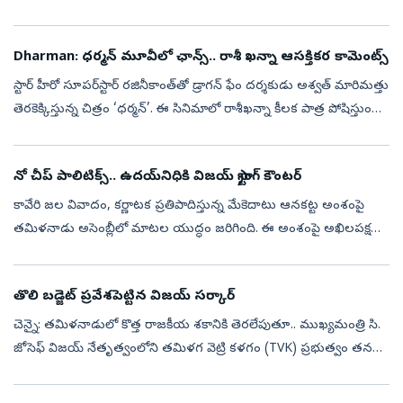
కోసం అన్ని పార్టీలను ఒకే వేదికపైకి తీసుకురావాలని ఆయన ఏర్పాటు చేసిన
అఖిలప...
Dharman: ధర్మన్‌ మూవీలో ఛాన్స్.. రాశీ ఖన్నా ఆసక్తికర కామెంట్స్
స్టార్‌ హీరో సూపర్‌స్టార్‌ రజినీకాంత్‌తో డ్రాగన్‌ ఫేం దర్శకుడు అశ్వత్‌ మారిమత్తు
తెరకెక్కిస్తున్న చిత్రం ‘ధర్మన్‌’. ఈ సినిమాలో రాశీఖన్నా కీలక పాత్ర పోషిస్తుంది.
ఈ చిత్రంలో రజినీకాంత్‌తో పనిచేసిన అనుభవ...
నో చీప్‌ పాలిటిక్స్‌.. ఉదయ్‌నిధికి విజయ్‌ స్ట్రాంగ్‌ కౌంటర్‌
కావేరి జల వివాదం, కర్ణాటక ప్రతిపాదిస్తున్న మేకెదాటు ఆనకట్ట అంశంపై
తమిళనాడు అసెంబ్లీలో మాటల యుద్ధం జరిగింది. ఈ అంశంపై అఖిలపక్ష
సమావేశం నిర్వహించాలని ప్రతిపక్షాలు పట్టుబడుతుండగా.. ఆ అవసరం
లేదంటూ ముఖ్యమం...
తొలి బడ్జెట్‌ ప్రవేశపెట్టిన విజయ్‌ సర్కార్‌
చెన్నై: తమిళనాడులో కొత్త రాజకీయ శకానికి తెరలేపుతూ.. ముఖ్యమంత్రి సి.
జోసెఫ్ విజయ్ నేతృత్వంలోని తమిళగ వెట్రి కళగం (TVK) ప్రభుత్వం తన
తొలి బడ్జెట్‌ను ప్రవేశపెట్టింది. 2026-27 ఆర్థిక సంవత్సరానికి సంబంధించ...