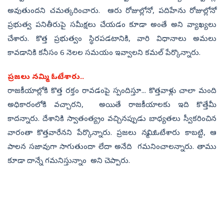
అవుతుందని చమత్కరించారు. ఆరు రోజుల్లోనో, పదిహేను రోజుల్లోనో
ప్రభుత్వ పనితీరుపై సమీక్షలు చేయడం కూడా అంతే అని వ్యాఖ్యలు
చేశారు. కొత్త ప్రభుత్వం స్థిరపడటానికి, వారి విధానాలు అమలు
కావడానికి కనీసం 6 నెలల సమయం ఇవ్వాలని కమల్‌ పేర్కొన్నారు.
ప్రజలు నమ్మి ఓటేశారు..
రాజకీయాల్లోకి కొత్త రక్తం రావడంపై స్పందిస్తూ... కొత్తవాళ్లు చాలా మంది
అధికారంలోకి వచ్చారని, అయితే రాజకీయాలకు ఇది కొత్తేమీ
కాదన్నారు. దేశానికి స్వాతంత్య్రం వచ్చినప్పుడు బాధ్యతలు స్వీకరించిన
వారంతా కొత్తవారేనని పేర్కొన్నారు. ప్రజలు నమ్మి ఓటేశారు కాబట్టి, ఆ
పాలన సజావుగా సాగుతుందా లేదా అనేది గమనించాలన్నారు. తాము
కూడా దాన్నే గమనిస్తున్నాం అని చెప్పారు.