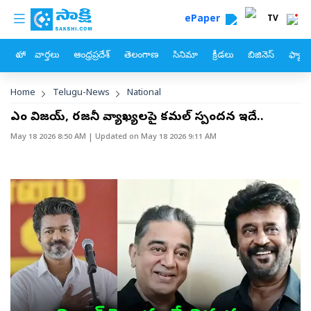
custom menu
Skip to main content
ePaper
TV
హోం
వార్తలు
ఆంధ్రప్రదేశ్
తెలంగాణ
సినిమా
క్రీడలు
బిజినెస్
ఫ్యామ
Breadcrumb
Home
Telugu-News
National
సీఎం విజయ్‌, రజనీ వ్యాఖ్యలపై కమల్‌ స్పందన ఇదే..
May 18 2026 8:50 AM
| Updated on
May 18 2026 9:11 AM