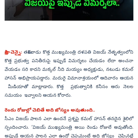
సాక్షి, చెన్నై:
తమిళనాడు కొత్త ముఖ్యమంత్రి దళపతి విజయ్‌ నేతృత్వంలోని
కొత్త ప్రభుత్వ పనితీరుపై ఇప్పుడే విమర్శలు చేయడం లేదా అంచనా
వేయడం సరి కాదని మక్కల్‌ నీది మయ్యం అధ్యక్షుడు, నటుడు కమల్‌
హాసన్‌ అభిప్రాయపడ్డారు. మదురై విమానాశ్రయంలో ఆదివారం ఆయన
మీడియాతో మాట్లాడారు. కొత్త ప్రభుత్వానికి కనీసం ఆరు నెలల
సమయం ఇవ్వాలని ఆయన కోరారు.
రెండు రోజుల్లో చెబితే అది జోస్యం అవుతుంది..
సీఎం విజయ్‌ పాలన ఎలా ఉందనే ప్రశ్నపై కమల్‌ హాసన్‌ తనదైన శైలిలో
స్పందించారు. ‘విజయ్‌ ముఖ్యమంత్రి అయి రెండు రోజులే అవుతోంది.
అప్పుడే ఆయన పాలన ఎలా ఉందో చెప్పమంటే అది జోస్యం చెప్పినట్లే