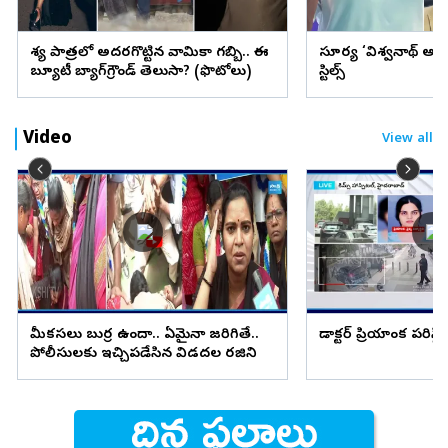
వేశ్య పాత్రలో అదరగొట్టిన వామికా గబ్బి.. ఈ
సూర్య ‘విశ్వనాథ్ అం
బ్యూటీ బ్యాగ్‌గ్రౌండ్‌ తెలుసా? (ఫొటోలు)
స్టిల్స్
Video
View all
మీకసలు బుర్ర ఉందా.. ఏమైనా జరిగితే..
డాక్టర్ ప్రియాంక పరిస్
పోలీసులకు ఇచ్చిపడేసిన విడదల రజిని