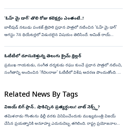
వంద దేవుళ్లు, ఉయిర్, మై వాపస్ ఆవుంగా లాంటి డబ్బింగ్‌లు.. వదంది 2,
ఆపరేషన్ సఫేద...
‘ఓహ్‌ మై డాగ్‌’ తొలి రోజు కలెక్షన్లు ఎంతంటే..!
బాలీవుడ్‌ నటుడు పంకజ్‌ త్రిపాఠి ప్రధాన పాత్రలో నటించిన ‘ఓహ్‌ మై డాగ్‌’
ఆగస్టు 7న థియేటర్లలో విడుదలైన విషయం తెలిసిందే. అమిత్‌ రాయ్‌
దర్శకత్వం వహించిన ఈ సినిమాను జంతుప్రేమికులను ఆకట్టుకునేలా
తీర్చిదిద్ద...
ఓటీటీలో దూసుకెళ్తున్న తెలుగు క్రైమ్‌ థ్రిల్లర్‌
ప్ర‌ముఖ గాయ‌కుడు, సంగీత ద‌ర్శ‌కుడు రఘు కుంచే ప్రధాన పాత్రలో నటించి,
సంగీతాన్ని అందించిన ‘గేదెలరాజు’ ఓటీటీలో విశేష ఆదరణ పొందుతోంది. ఈ
ఏడాది ఏప్రిల్‌ 24న థియేటర్లలో విడుదలైన ఈ చిత్రం ప్రస్తుతం అమెజాన్ ప...
Related News By Tags
విజయ్‌ బిగ్‌ ప్లాన్‌.. షాకిచ్చిన ప్రత్యర్థులు! వాట్‌ నెక్స్ట్‌?
తమిళనాడు గొంతును ఢిల్లీ వరకు వినిపించేందుకు ముఖ్యమంత్రి విజయ్‌
చేసిన ప్రయత్నానికి అనూహ్య ఎదురుదెబ్బ తగిలింది. రాష్ట్ర ప్రయోజనాల