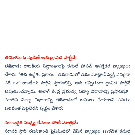
తమిళనాట పుడితే అది ద్రావిడ పార్టీనే
తమిళనాడు రాజకీయ సిద్ధాంతాలపై కమల్‌ హాసన్‌ ఆసక్తికర వ్యాఖ్యలు
చేశారు. ‘తన ఉద్దేశం ప్రకారం.. తమిళనాడులో తమిళం మాట్లాడే వ్యక్తి ఎవరైనా
సరే ఒక రాజకీయ పార్టీని ప్రారంభిస్తే, అది కచ్చితంగా ద్రావిడ పార్టీనే
అవుతుందన్నారు. అలాగే కేంద్ర ప్రభుత్వ విద్యా విధానాన్ని ప్రస్తావిస్తూ..
నూతన విద్యా విధానాన్ని తమిళనాడులో అమలు చేయాలని ఎవరూ
బలవంత పెట్టలేరని స్పష్టం చేశారు.
మా ఇద్దరి మధ్య కేవలం పోటీ మాత్రమే
సూపర్‌ స్టార్‌ రజినీకాంత్‌ ప్రెస్‌మీట్‌లో చేసిన వ్యాఖ్యల (ఒకవేళ కమల్‌