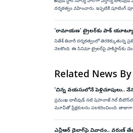
కోలీవుడ్ స్టార్ సూర్య హీరోగా వస్తోన్న టాలీవుడ్
దర్శకత్వం వహించారు. ఇప్పటికే షూటింగ్ పూ
చేయనుంది. ...
‘రామాయణ’ ట్రైలర్‌కు పాక్‌ యూట్యూబ
నితేశ్‌ తివారీ దర్శకత్వంలో తెరకెక్కుతున్న ప్ర
నెలకొంది. ఈ సినిమా ట్రైలర్‌పై పాకిస్థాన్
చక్కర్లు ...
Related News By
'చిన్న వయసులోనే పెళ్లిచూపులు.. నేన
ప్రముఖ బాలీవుడ్ నటి షెహనాజ్ గిల్‌ బీటౌన్
మూవీతో ప్రేక్షకులను పలకరించింంది. తాజాగా ఈ 
చేసింది. తాజాగా ...
ఎన్టీఆర్ డైలాగ్‌పై వివాదం.. వరుణ్ తేజ్