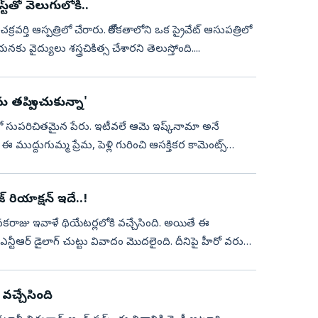
్ట్‌తో వెలుగులోకి..
చక్రవర్తి ఆస్ప‌త్రిలో చేరారు. కోల్‌కతాలోని ఒక ప్రైవేట్ ఆసుపత్రిలో
వైద్యులు శస్త్రచికిత్స చేశార‌ని తెలుస్తోంది....
ు తప్పించుకున్నా'
‌లో సుపరిచితమైన పేరు. ఇటీవలే ఆమె ఇష్క్‌నామా అనే
ముద్దుగుమ్మ ప్రేమ, పెళ్లి గురించి ఆసక్తికర కామెంట్స్
 రియాక్షన్‌ ఇదే..!
కరాజు ఇవాళే థియేటర్లలోకి వచ్చేసింది. అయితే ఈ
ఎన్టీఆర్ డైలాగ్‌ చుట్టు వివాదం మొదలైంది. దీనిపై హీరో వరుణ్
 వచ్చేసింది