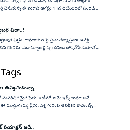
 మూవీ విశ్వనాథ్ అండ్ సన్స్. ఈ చిత్రానికి వెంకీ అట్లూరి
ర్తి చేసుకున్న ఈ మూవీ ఆగస్టు 14న థియేటర్లలో సందడి
ర్ల ఫిదా..!
తిష్ఠాత్మక చిత్రం ‘రామాయణ’పై ప్రపంచవ్యాప్తంగా ఆసక్తి
‌కు చెందిన కొందరు యూట్యూబర్ల స్పందనలు సోషల్‌మీడియాలో
 Tags
ు తప్పించుకున్నా'
‌లో సుపరిచితమైన పేరు. ఇటీవలే ఆమె ఇష్క్‌నామా అనే
ముద్దుగుమ్మ ప్రేమ, పెళ్లి గురించి ఆసక్తికర కామెంట్స్
 రియాక్షన్‌ ఇదే..!