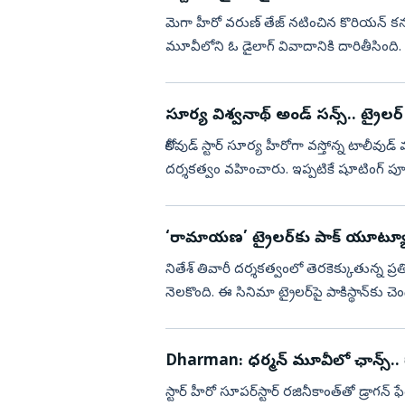
మెగా హీరో వరుణ్ తేజ్ నటించిన కొరియన్ కన
మూవీలోని ఓ డైలాగ్ వివాదానికి దారితీసింది. 
తేజ్ స్పందించార...
సూర్య విశ్వనాథ్ అండ్ సన్స్.. ట్రైలర్
కోలీవుడ్ స్టార్ సూర్య హీరోగా వస్తోన్న టాలీవుడ్
దర్శకత్వం వహించారు. ఇప్పటికే షూటింగ్ పూ
చేయనుంది. ...
‘రామాయణ’ ట్రైలర్‌కు పాక్‌ యూట్యూబ
నితేశ్‌ తివారీ దర్శకత్వంలో తెరకెక్కుతున్న ప్ర
నెలకొంది. ఈ సినిమా ట్రైలర్‌పై పాకిస్థాన్
చక్కర్లు ...
Dharman: ధర్మన్‌ మూవీలో ఛాన్స్.. ర
స్టార్‌ హీరో సూపర్‌స్టార్‌ రజినీకాంత్‌తో డ్రాగన్‌