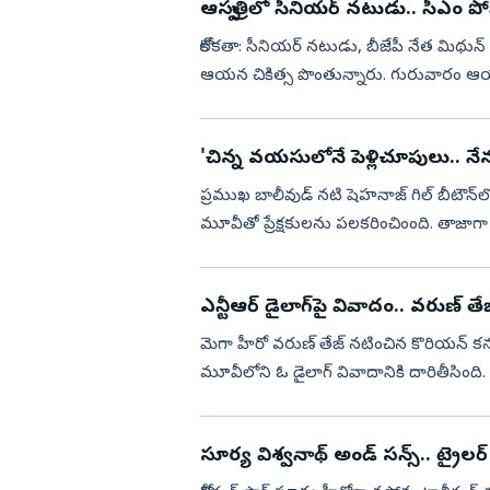
ఆస్ప‌త్రిలో సీనియ‌ర్ న‌టుడు.. సీఎం పోస
కోల్‌క‌తా: సీనియ‌ర్ న‌టుడు, బీజేపీ నేత‌ మిథున్ 
ఆయ‌న చికిత్స పొంతున్నారు. గురువారం ఆయ‌న‌కు 
'చిన్న వయసులోనే పెళ్లిచూపులు.. నేన
ప్రముఖ బాలీవుడ్ నటి షెహనాజ్ గిల్‌ బీటౌన్
మూవీతో ప్రేక్షకులను పలకరించింంది. తాజాగా ఈ 
చేసింది. తాజాగా ...
ఎన్టీఆర్ డైలాగ్‌పై వివాదం.. వరుణ్ తేజ్
మెగా హీరో వరుణ్ తేజ్ నటించిన కొరియన్ కన
మూవీలోని ఓ డైలాగ్ వివాదానికి దారితీసింది. 
తేజ్ స్పందించార...
సూర్య విశ్వనాథ్ అండ్ సన్స్.. ట్రైలర్