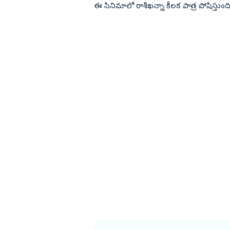
ఈ సినిమాలో రాశీఖన్నా కీలక పాత్ర పోషిస్తుంద