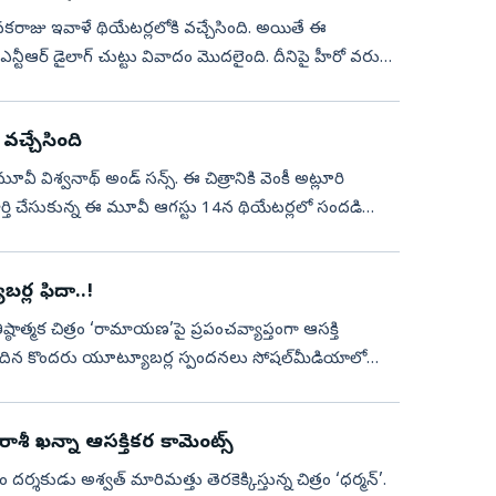
కరాజు ఇవాళే థియేటర్లలోకి వచ్చేసింది. అయితే ఈ
ఎన్టీఆర్ డైలాగ్‌ చుట్టు వివాదం మొదలైంది. దీనిపై హీరో వరుణ్
 వచ్చేసింది
 మూవీ విశ్వనాథ్ అండ్ సన్స్. ఈ చిత్రానికి వెంకీ అట్లూరి
ర్తి చేసుకున్న ఈ మూవీ ఆగస్టు 14న థియేటర్లలో సందడి
ర్ల ఫిదా..!
తిష్ఠాత్మక చిత్రం ‘రామాయణ’పై ప్రపంచవ్యాప్తంగా ఆసక్తి
‌కు చెందిన కొందరు యూట్యూబర్ల స్పందనలు సోషల్‌మీడియాలో
ాశీ ఖన్నా ఆసక్తికర కామెంట్స్
 ఫేం దర్శకుడు అశ్వత్‌ మారిమత్తు తెరకెక్కిస్తున్న చిత్రం ‘ధర్మన్‌’.