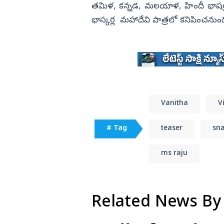
తమిళ, కన్నడ, మలయాళ, హిందీ భాషల్
భాస్కర్ల మహాదేవి పాత్రలో కనిపించనుం
Vanitha
V
# Tag
teaser
sn
ms raju
Related News By