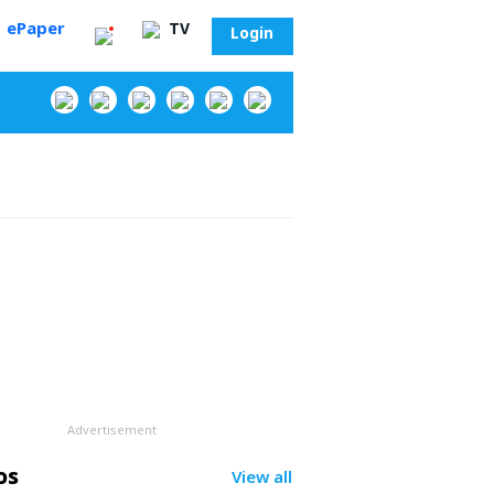
ePaper
TV
Login
‌
Advertisement
సా?
os
View all