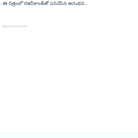
ి. ఈ చిత్రంలో రజినీకాంత్‌తో పనిచేసిన అనుభవ...
Advertisement