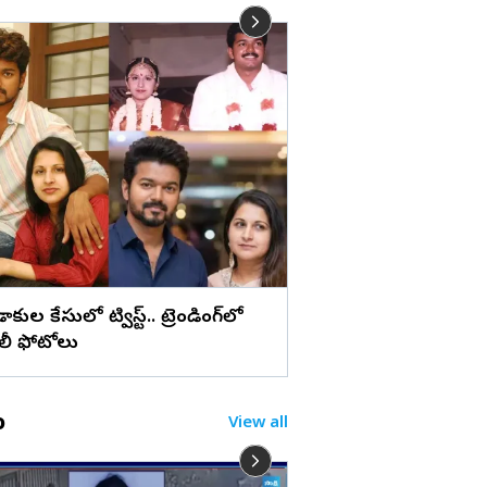
లు
మేడ్చల్ మల్కాజిగిరి జిల్లా
బోనాల పండుగ (ఫొటోల
ిడాకుల కేసులో ట్విస్ట్.. ట్రెండింగ్‌లో
ిలీ ఫోటోలు
o
View all