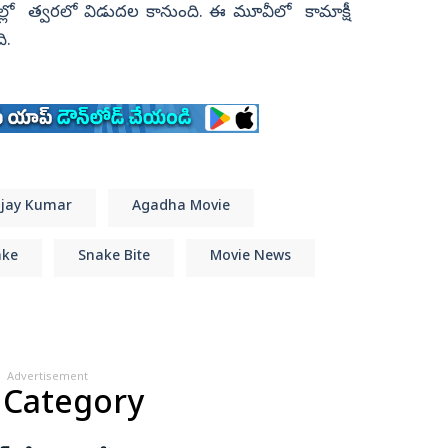
లో త్వరలో విడుదల కానుంది. ఈ మూవీలో కామాక్షీ
ది.
ijay Kumar
Agadha Movie
ake
Snake Bite
Movie News
Advertisement
 Category