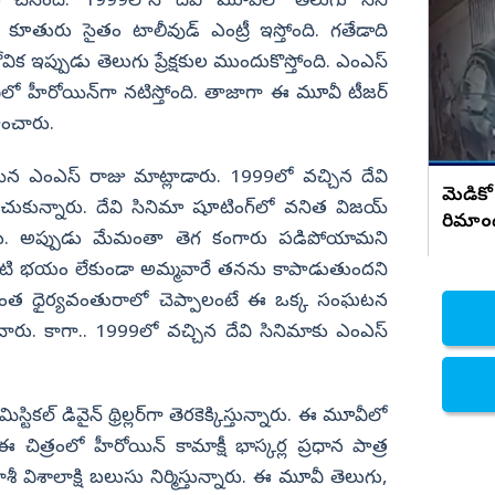
చేసింది. 1999లోనే దేవి మూవీలో తెలుగు సినీ
రాజమండ్రి డాక్టర్ ప్రియాంక ఘటనపై ఫ్రెండ్స్
సంచలన నిజాలు..!
మె కూతురు సైతం టాలీవుడ్ ఎంట్రీ ఇస్తోంది. గతేడాది
నిజామాబాద్
 జోవిక ఇప్పుడు తెలుగు ప్రేక్షకుల ముందుకొస్తోంది. ఎంఎస్
్యం
కామారెడ్డి
లో హీరోయిన్‌గా నటిస్తోంది. తాజాగా ఈ మూవీ టీజర్
ి
రంగారెడ్డి
ించారు.
వికారాబాద్
ిన ఎంఎస్ రాజు మాట్లాడారు. 1999లో వచ్చిన దేవి
వరంగల్
మెడికో
చుకున్నారు. దేవి సినిమా షూటింగ్‌లో వనిత విజయ్
రిమాం
హన్మకొండ
ారు. అప్పుడు మేమంతా తెగ కంగారు పడిపోయామని
జనగాం
లాంటి భయం లేకుండా అమ్మవారే తనను కాపాడుతుందని
జయశంకర్
మె ఎంత ధైర్యవంతురాలో చెప్పాలంటే ఈ ఒక్క సంఘటన
ారు. కాగా.. 1999లో వచ్చిన దేవి సినిమాకు ఎంఎస్
మహబూబాబాద్
ములుగు
టికల్‌ డివైన్‌ థ్రిల్లర్‌గా తెరకెక్కిస్తున్నారు. ఈ మూవీలో
చిత్రంలో హీరోయిన్‌ కామాక్షీ భాస్కర్ల ప్రధాన పాత్ర
 కాశీ విశాలాక్షి బలుసు నిర్మిస్తున్నారు. ఈ మూవీ తెలుగు,