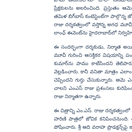
పాటు తెలుగులోనూ చాలా సినిమాలు 
లనం.. 3 కారుతో
కొరియన్ కనకరాజు హిట్టా? ఫట్టా?
ప్రేక్షకులను అలరించింది. ప్రస్తుతం ఆ
విజయనగరం
తమిళ బిగ్‌బాస్‌ కంటెస్టెంట్‌గా పాల్గొన్న
పార్వతీపురం మన
రాజు దర్శకత్వంలో వస్తోన్న అగధ మూవీ
పశ్చిమ గోదావర
లాంఛ్ ఈవెంట్‌ను హైదరాబాద్‌లో నిర్వహ
ఏలూరు
ఈ సందర్భంగా దర్శకుడు, నిర్మాత అయ
వైఎస్సార్
మూవీ గురించి ఆసక్తికర విషయాన్ని పం
అన్నమయ్య
కుమార్‌ను పాము కాటేసిందని తెలిప
వెల్లడించారు. కానీ వనితా మాత్రం ఎ
చెప్పిందని గుర్తు చేసుకున్నారు. ఆ
చాలని ఎంఎస్ రాజు ప్రశంసలు కురిపించ
రాజు నిర్మాతగా ఉన్నారు.
ఈ చిత్రాన్ని ఎం.ఎస్‌. రాజు దర్శకత్వంలో మిస్
హరిణి పాత్రలో జోవిక కనిపించనుంది. ఈ 
పోషించారు. శ్రీ ఆది వరాహ ప్రొడక్షన్స్‌పై