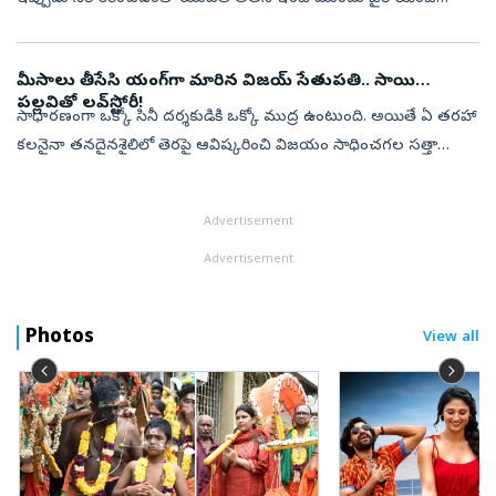
ఆందోళనకు దిగింది. ఈ ఘటన కడప నగరంలోని రామకృష్ణ నగర్‌లో
మంగళవారం చోటుచేసుకుంది. బా...
మీసాలు తీసేసి యంగ్‌గా మారిన విజయ్ సేతుపతి.. సాయి
పల్లవితో లవ్‌స్టోరీ!
సాధారణంగా ఒక్కో సినీ దర్శకుడికి ఒక్కో ముద్ర ఉంటుంది. అయితే ఏ తరహా
కలనైనా తనదైనశైలిలో తెరపై ఆవిష్కరించి విజయం సాధించగల సత్తా
కలిగిన దర్శకుడు మాత్రం మణిరత్నం ఒక్కరే అని చెప్పాలి. ఈయన రోజూ,
బొంబాయి వంటి ...
Advertisement
Advertisement
Photos
View all