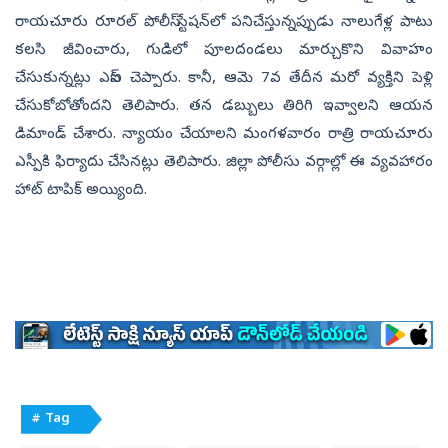
రాయచూరు రూరల్‌ పోలీస్‌ స్టేషన్‌లో పనిచేస్తున్నప్పుడు నాలుగేళ్ల పాటు
కలసి జీవించారు, గుడిలో పూలదండలు మార్చుకొని వివాహం
చేసుకున్నట్లు ఎస్‌ఐ చెప్పారు. కానీ, ఆమె 7వ తేదీన మరో వ్యక్తిని పెళ్లి
చేసుకోబోతోందని తెలిపారు. తన డబ్బులు తిరిగి ఇవ్వాలని ఆయన
డిమాండ్‌ చేశారు. న్యాయం చేయాలని మంగళవారం రాత్రి రాయచూరు
ఎస్పీకి ఫిర్యాదు చేసినట్లు తెలిపారు. జిల్లా పోలీసు వర్గాల్లో ఈ వ్యవహారం
హాట్‌ టాపిక్‌ అయ్యింది.
# Tag