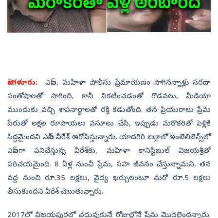
బెంగళూరు:
ఎస్‌ఐ, మహిళా పోలీసు ప్రేమాయణం సాగినన్నాళ్లు సరదా
సంతోషాలతో సాగింది, కానీ వికటించడంతో గొడవలు, మీడియా
ముందుకు వచ్చి శాపనార్థాలతో రక్తి కడుతోంది. తన ప్రియురాలు ప్రేమ
పేరుతో లక్షల రూపాయలు వసూలు చేసి, ఇప్పుడు మరొకరితో పెళ్లికి
సిద్ధమైందని ఎస్‌ఐ వీరేశ్‌ ఆరోపిస్తున్నారు. యాదగిరి జిల్లాలో ఇంటెలిజెన్స్‌లో
ఎస్‌ఐగా పనిచేస్తున్న వీరేశ్‌కు, మహిళా కానిస్టేబుల్‌ విజయశ్రీతో
పరిచయమైంది. 8 ఏళ్ల నుంచీ ప్రేమ, సహ జీవనం చేస్తున్నామని, తన
వద్ద నుంచి రూ.35 లక్షలు, వైద్య ఖర్చులంటూ మరో రూ.5 లక్షలు
తీసుకుందని వీరేశ్‌ చెబుతున్నారు.
2017లో విజయపురలో చదువుకునే రోజుల్లోనే ప్రేమ మొదలైందన్నారు.