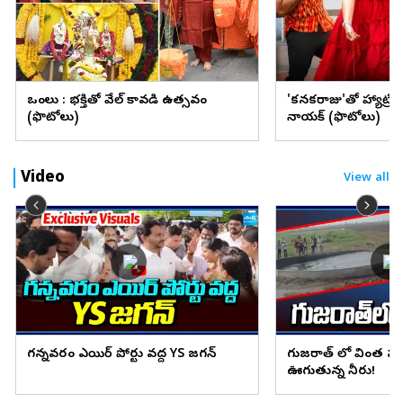
ఒంగోలు : భక్తితో వేల్ కావడి ఉత్సవం
'కనకరాజు'తో హ్యాట్రిక్ 
(ఫొటోలు)
నాయక్ (ఫొటోలు)
Video
View all
గన్నవరం ఎయిర్ పోర్టు వద్ద YS జగన్
గుజరాత్ లో వింత ఘ
ఊగుతున్న నీరు!