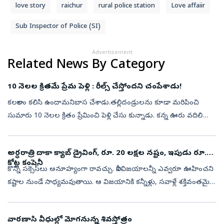
love story
raichur
rural police station
Love affaiir
Sub Inspector of Police (SI)
Advertisement
Related News By Category
10 నెలల క్రితమే ప్రేమ పెళ్లి : రీల్స్‌ చేస్తోందని చంపేశాడు!
కలకాలం కలిసి ఉందామనిబాస చేశాడు.తల్లిదండ్రులను కూడా మరిపించి
సుమారు 10 నెలల క్రితం ప్రేమించి పెళ్లి చేసు కున్నాడు. కన్న ఊరు వదిలి
బెంగళూరులో మకాం పెట్టాడు. అంతలోనే తనను పట్టించుకోవడంలేదనీ,
ఎక్కువ సమయం...
అర్ధరాత్రి దాకా క్యాబ్ డ్రైవింగ్‌, రూ. 20 లక్షల నష్టం, ఇపుడు రూ.
కోట్ల కంపెనీ
కొన్ని సక్సెస్‌లు అనూహ్యంగా రావచ్చు. కానీవిజయాలన్నీ ఎవ్వరూ ఊహించని
కష్టాల నుండే సాధ్యమవుతాయి. ఆ విజయానికి కన్నీళ్లు, సవాళ్లే శక్తివంతమైన
సోపానాలుగా మారతాయి. ప్రతీ ఎదురు దెబ్బ ఒక్కో మెట్టుగా అసాధారణ వి...
వారణాసి వీధుల్లో మోగనున్న శివస్తోత్రం