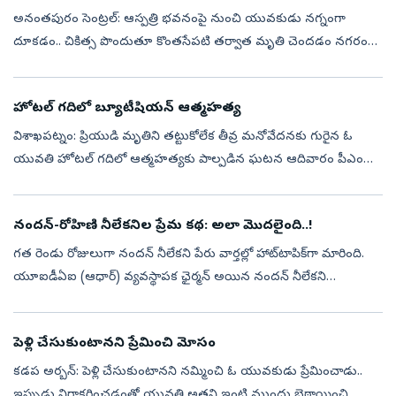
అనంతపురం సెంట్రల్‌: ఆస్పత్రి భవనంపై నుంచి యువకుడు నగ్నంగా
దూకడం.. చికిత్స పొందుతూ కొంతసేపటి తర్వాత మృతి చెందడం నగరంలో
కలకలం రేపింది. ఆత్మహత్య అని ఆస్పత్రి వారు చెబుతున్నా... చిత్రహింసలు
పెట్టి చంపేశా...
హోటల్‌ గదిలో బ్యూటీషియన్‌ ఆత్మహత్య
విశాఖపట్నం: ప్రియుడి మృతిని తట్టుకోలేక తీవ్ర మనోవేదనకు గురైన ఓ
యువతి హోటల్‌ గదిలో ఆత్మహత్యకు పాల్పడిన ఘటన ఆదివారం పీఎం
పాలెం పోలీస్‌స్టేషన్‌ పరిధిలో చోటుచేసుకుంది. సీఐ బాలకృష్ణ తెలిపిన
వివరాల మేరకు.. ...
నందన్-రోహిణి నీలేకనిల ప్రేమ కథ: అలా మొదలైంది..!
గత రెండు రోజులుగా నందన్‌ నీలేకని పేరు వార్తల్లో హాట్‌టాపిక్‌గా మారింది.
యూఐడీఏఐ (ఆధార్) వ్యవస్థాపక ఛైర్మన్ అయిన నందన్ నీలేకని
నేతృత్వంలోనే కేంద్ర ప్రభుత్వం ఒక హైపవర్డ్ టాస్క్ ఫోర్స్‌ను ఏర్పాటు
చేయడంతో...
పెళ్లి చేసుకుంటానని ప్రేమించి మోసం
కడప అర్బన్‌: పెళ్లి చేసుకుంటానని నమ్మించి ఓ యువకుడు ప్రేమించాడు..
ఇప్పుడు నిరాకరించడంతో యువతి అతని ఇంటి ముందు బైఠాయించి