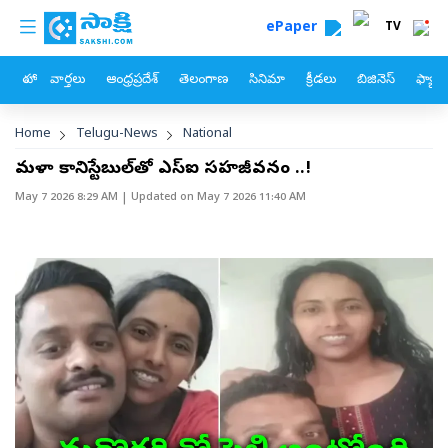
custom menu
Skip to main content
ePaper
TV
హోం
వార్తలు
ఆంధ్రప్రదేశ్
తెలంగాణ
సినిమా
క్రీడలు
బిజినెస్
ఫ్యామ
Breadcrumb
Home
Telugu-News
National
మహిళా కానిస్టేబుల్‌తో ఎస్‌ఐ సహజీవనం ..!
May 7 2026 8:29 AM
| Updated on
May 7 2026 11:40 AM