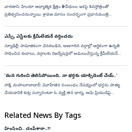
వారణాసి: హిందూ ఆధ్యాత్మిక క్షేత్రం కాశీ వీధులు ఇకపై శివస్తోత్రంతో
ప్రతిధ్వనించనున్నాయి. శ్రావణ మాసం సందర్భంగా ప్రధానమంత్రి
నియోజకవర్గమైన వారణాసిలోని 55 ప్రధాన కూడళ్లలో ప్రతిరోజూ ఉదయం
5.30 – 6.30 మధ్యక...
ఎస్సీ, ఎస్టీలకు క్రీమీలేయర్‌ వర్తించదు
న్యూఢిల్లీ: సామాజికంగా వెనకబడిన, అణగారిన వర్గాల్లో ఆర్థికంగా ఉన్నతి
సాధించిన కులాలు, వర్గాలకు రిజర్వేషన్లలో అమలుచేస్తున్న క్రీమీలేయర్‌
విధానం ఎస్సీ, ఎస్టీలకు వర్తించదని సర్వోన్నత న్యాయస్థానంలో కేంద్ర ...
‘మన గురించి తెలిసిపోయింది.. నా భర్తకు యాక్సిడెంట్‌ చేయ్‌..’
సాక్షి, మహబూబాబాద్: వివాహేతర సంబంధం నేపథ్యంలో భర్తను హత్య
చేయడానికి కుట్ర పన్నారంటూ ఓ వ్యక్తి తన భార్య, ఆమె ప్రియుడిపై
పోలీసులకు ఫిర్యాదు చేశాడు. ఈ ఘటన మహబూబాబాద్ జిల్లాలో కలకలం
రేపింది. సదరు భర్త.. త...
Related News By Tags
హింసించి.. చంపేశారా..?!