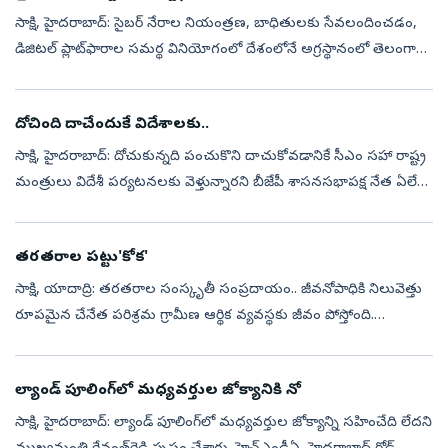
సాక్షి, హైదరాబాద్‌: సైబర్‌ నేరాల నియంత్రణ, బాధితులకు సేవలందించడం,
డిజిటల్‌ ప్లాట్‌ఫారాల సమర్థ వినియోగంలో దేశంలోనే అగ్రస్థానంలో తెలంగాణ
నిలిచింది. ప్రధానమంత్రి కార్యాలయం (పీఎంఓ) గురువారం నిర్వహించిన ప్...
దోచింది దాచేందుకే విదేశాలకు..
సాక్షి, హైదరాబాద్‌: దోచుకున్నది పంచుకొని దాచుకోవడానికే సీఎం సహా రాష్ట్ర
మంత్రులు విదేశీ పర్యటనలకు వెళ్తున్నారని బీజేపీ శాసనసభాపక్ష నేత ఏలేటి
మహేశ్వర్‌రెడ్డి తీవ్ర ఆరోపణలు చేశారు. గురువారం బీజేపీ కార్య...
తరతరాల పట్టు'కోక'
సాక్షి, యాదాద్రి: తరతరాల సంస్కృతీ సంప్రదాయం.. జీవనోపాధికి నిలువెత్తు
రూపమైన చేనేత పరిశ్రమ గ్రామీణ ఆర్థిక వ్యవస్థకు జీవం పోస్తోంది.
ముడిసరుకుల ధరల భారం, మార్కెటింగ్‌ ఇబ్బందులు ఎదురైనా నేతన్నల
మగ్గం సప్...
ల్యాండ్‌ పూలింగ్‌లో మధ్యవర్తుల జోక్యానికి నో
సాక్షి, హైదరాబాద్‌: ల్యాండ్‌ పూలింగ్‌లో మధ్యవర్తుల జోక్యాన్ని సహించేది లేదని