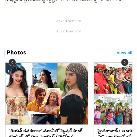
ముఖ్యమంత్రి రేవంత్‌రెడ్డి స్పష్టం చేశారు. హెచ్‌ఎండీఏ, హైదరాబాద్‌ రోడ్‌
డెవలప్‌మెంట్‌ కార్పొరేషన్‌ (హెచ్‌ఆర్‌డీసీఎల్‌) అధికా...
Advertisement
Advertisement
Photos
View all
'కొరియన్‌ కనకరాజు' మూవీలో స్పెషల్ సాంగ్
హైదరాబాద్ : అంగరం