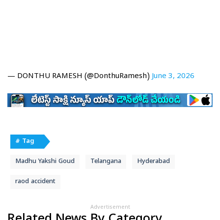
— DONTHU RAMESH (@DonthuRamesh)
June 3, 2026
# Tag
Madhu Yakshi Goud
Telangana
Hyderabad
raod accident
Advertisement
Related News By Category