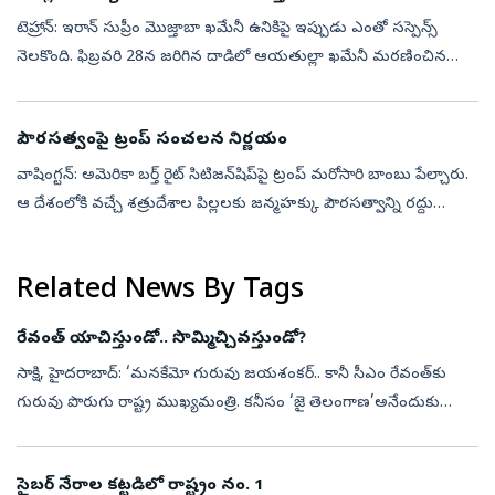
టెహ్రాన్‌: ఇరాన్‌ సుప్రీం మెుజ్తాబా ఖమేనీ ఉనికిపై ఇప్పుడు ఎంతో సస్పెన్స్‌
నెలకొంది. ఫిబ్రవరి 28న జరిగిన దాడిలో ఆయతుల్లా ఖమేనీ మరణించిన
అనంతరం ఇరాన్‌ సుప్రీంగా బాధ్యతలు స్వీకరించిన నాటి నుంచి నేటి
వరకూ...
పౌరసత్వంపై ట్రంప్ సంచలన నిర్ణయం
వాషింగ్టన్‌: అమెరికా బర్త్‌ రైట్‌ సిటిజన్‌షిప్‌పై ట్రంప్‌ మరోసారి బాంబు పేల్చారు.
ఆ దేశంలోకి వచ్చే శత్రుదేశాల పిల్లలకు జన్మహక్కు పౌరసత్వాన్ని రద్దు
చేస్తున్నట్లు వెల్లడించారు. అమెరికాలో జన్మించడంతో వచ...
Related News By Tags
రేవంత్‌ యాచిస్తుండో.. సొమ్మిచ్చివస్తుండో?
సాక్షి, హైదరాబాద్‌: ‘మనకేమో గురువు జయశంకర్‌.. కానీ సీఎం రేవంత్‌కు
గురువు పొరుగు రాష్ట్ర ముఖ్యమంత్రి. కనీసం ‘జై తెలంగాణ’అనేందుకు
కూడా రేవంత్‌కు మనసొప్పదు. రేవంత్‌ సీఎం పదవి చేపట్టిన తర్వాత 32
నెలల్లో 7...
సైబర్‌ నేరాల కట్టడిలో రాష్ట్రం నం. 1