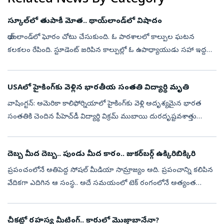
స్కూల్‌లో తుపాకీ మోత.. థాయ్‌లాండ్‌లో విషాదం
థాయ్‌లాండ్‌లో ఘోరం చోటు చేసుకుంది. ఓ పాఠశాలలో కాల్పుల ఘటన
కలకలం రేపింది. స్టూడెంట్‌ జరిపిన కాల్పుల్లో ఓ ఉపాధ్యాయుడు సహా ఇద్దరు
మృతి చెందారు. మరో నలుగురు గాయపడ్డారు. కాల్పులకు పాల్పడిన విద్యార్థి
అనంతర...
USAలో హైకింగ్‌కు వెళ్లిన భారతీయ సంతతి విద్యార్థి మృతి
వాషింగ్టన్: అమెరికా కాలిఫోర్నియాలో హైకింగ్‌కు వెళ్లి అదృశ్యమైన భారత
సంతతికి చెందిన పీహెచ్‌డీ విద్యార్థి విక్రమ్ ముబాయి దురదృష్టవశాత్తు
మృతిచెందారు. ఆయన మృతదేహాన్ని ఇన్యో నేషనల్ ఫారెస్ట్ ప్రాంతంలో
అధిక...
దెబ్బ మీద దెబ్బ.. పుండు మీద కారం.. జుకర్‌బర్గ్‌ ఉక్కిరిబిక్కిరి
ప్రపంచంలోనే అతిపెద్ద సోషల్‌ మీడియా సామ్రాజ్యం అది. ప్రపంచాన్ని కలిపిన
వేదికగా ఎదిగిన ఆ సంస్థ.. అదే సమయంలో టెక్‌ రంగంలోనే అత్యంత
వివాదాస్పద కంపెనీగా నిలిచింది. పేరు మార్చుకుని ఫేస్‌బుక్‌ నుంచి మెటాగా
మ...
చీకట్లో రహస్య మీటింగ్.. కారులో మెుజ్తాబానేనా?