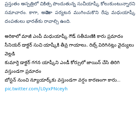
ప్రస్తుతం ఆస్పత్రిలో చికిత్స పొందుతున్న సుచీయాష్కీ కోలుకుంటున్నారని
సమాచారం. కాగా, అమెరికా పర్యటన ముగించుకొని రేపు మధుయాష్కీ
దంపతులు భారత్‌కు రావాల్సి ఉంది.
అమెరికాలో మాజీ ఎంపీ మధుయాష్కీ గౌడ్ సతీమణికి కారు ప్రమాదం
సీనియర్ డాక్టర్ సుచి యాష్కీకి తీవ్ర గాయాలు.. రిబ్స్ విరిగినట్లు వైద్యులు
వెల్లడి
కుమార్తె డాక్టర్ గగన యాష్కీని ఎండీ కోర్సులో జాయిన్ చేసి తిరిగి
వస్తుండగా ప్రమాదం
బోస్టన్ నుంచి న్యూయార్క్‌కు వస్తుండగా వర్షం కారణంగా కారు…
pic.twitter.com/L0yxPNceyh