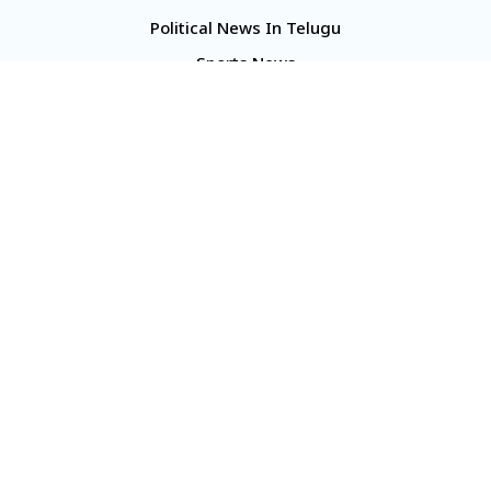
Political News In Telugu
Sports News
TS Politics News
Telangana News
Telugu Movie Reviews
Company
About Us
Contact Us
Media Kit
Terms And Conditions