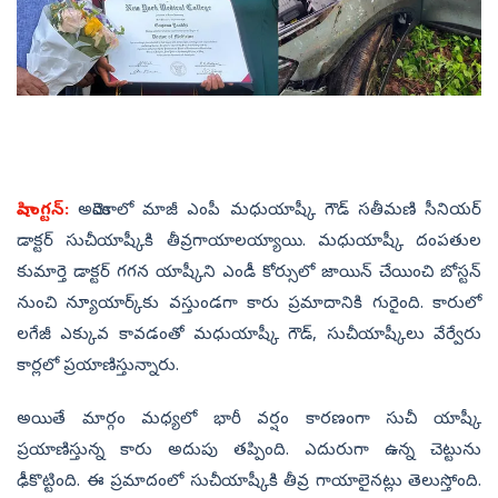
వాషింగ్టన్‌:
అమెరికాలో మాజీ ఎంపీ మధుయాష్కీ గౌడ్‌ సతీమణి సీనియర్‌
డాక్టర్‌ సుచీయాష్కీకి తీవ్రగాయాలయ్యాయి. మధుయాష్కీ దంపతుల
కుమార్తె డాక్టర్‌ గగన యాష్కీని ఎండీ కోర్సులో జాయిన్‌ చేయించి బోస్టన్‌
నుంచి న్యూయార్క్‌కు వస్తుండగా కారు ప్రమాదానికి గురైంది. కారులో
లగేజీ ఎక్కువ కావడంతో మధుయాష్కీ గౌడ్‌, సుచీయాష్కీలు వేర్వేరు
కార్లలో ప్రయాణిస్తున్నారు.
అయితే మార్గం మధ్యలో భారీ వర్షం కారణంగా సుచీ యాష్కీ
ప్రయాణిస్తున్న కారు అదుపు తప్పింది. ఎదురుగా ఉన్న చెట్టును
ఢీకొట్టింది. ఈ ప్రమాదంలో సుచీయాష్కీకి తీవ్ర గాయాలైనట్లు తెలుస్తోంది.