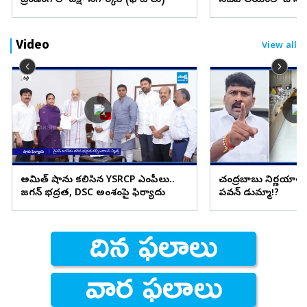
ట్రెండింగ్ లో దక్షా నగార్కర్ (ఫొటోలు)
సచివాలయంలో బోనా
(ఫొటోలు)
Video
View all
అమిత్ షాను కలిసిన YSRCP ఎంపీలు..
చంద్రబాబు నిర్ణయాలు 
జగన్ భద్రత, DSC అంశంపై ఫిర్యాదు
పవన్ డుమ్మా!?