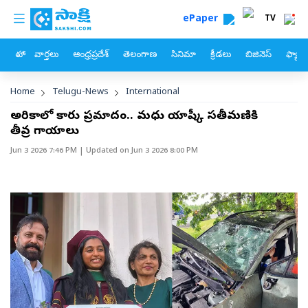
custom menu
Skip to main content
ePaper
TV
హోం
వార్తలు
ఆంధ్రప్రదేశ్
తెలంగాణ
సినిమా
క్రీడలు
బిజినెస్
ఫ్యామ
Breadcrumb
Home
Telugu-News
International
అమెరికాలో కారు ప్రమాదం.. మధు యాష్కీ సతీమణికి
తీవ్ర గాయాలు
Jun 3 2026 7:46 PM
| Updated on
Jun 3 2026 8:00 PM