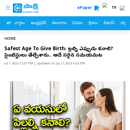
custom menu
Skip to main content
ePaper
TV
హోం
వార్తలు
ఆంధ్రప్రదేశ్
తెలంగాణ
సినిమా
క్రీడలు
బిజినెస్
ఫ్యామ
Breadcrumb
HOME
Safest Age To Give Birth: పిల్లల్ని ఎప్పుడు కనాలి?
సైంటిస్టులు తేల్చేశారు.. అదే సరైన సమయమట
Jul 7 2023 12:57 PM
| Updated on
Jul 27 2023 4:52 PM