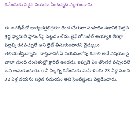
కనేందుకు సరైన వయసు ఏంటన్నది నిర్థారించారు.
ఈ జనరేషన్‌లో భార్యభర్తలిద్దరూ రెండుచేతులా సంపాదించడానికి పెట్టిన
శ్రద్ధ ఫ్యామిలీ ప్లానింగ్‌పై పెట్టడం లేదు. లైఫ్‌లో సెటిల్ అయ్యాక‌ తీరిగ్గా
పిల్ల‌ల్ని క‌న‌వ‌చ్చులే అని లైట్‌ తీసుకుంటారని వైద్యులు
తెలియజేస్తున్నారు. వాస్త‌వానికి ఏ వయసులోపు కనాలి అనే విషయంపై
చాలా మంది దంపతుల్లో క్లారిటీ ఉండదు. ఇప్పుడే ఏం తొందర వచ్చిందిలే
అని అనుకుంటారు. కానీ పిల్లల్ని కనేందుకు మహిళలకు 23 ఏళ్ల నుంచి
32 ఏళ్ల వయసు సరైన సమయం అని సైంటిస్టులు వెల్లడించారు.