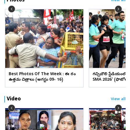
Photos
View all
Best Photos Of The Week : ఈ వారం
గచ్చిబౌలి స్టేడియంలో
ఉత్తమ చిత్రాలు (ఆగస్టు 09- 16)
SMA 2026' (ఫొటోలు
Video
View all