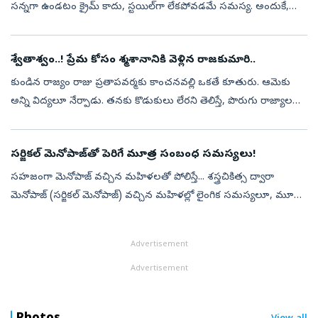
సన్నగా ఉండటం క్రైమ్‌ కాదు, స్టయిల్‌గా లేకపోవడమే సమస్య. అందుకే,
మరి స్లిమ్‌ అబ్బాయిలు కూడా స్టయిలిష్‌ హీరోల్లా మెరవాలంటే ఈ మూడ...
శ్వేతాశ్వం..! ప్రేమ కోసం శ్మశానానికి వెళ్లిన రాజకుమారి..
కుండిన రాజ్యం రాజు ప్రతాపవర్మకు కాంచనవల్లి ఒకతే కూతురు. ఆమెకు
అన్ని విద్యలూ నేర్పాడు. తనకు కొడుకులు లేరని తెలిస్తే, పొరుగు రాజ్యాల
రాజులు ఎక్కడ దండెత్తి వస్తారోననే భయంతో తనకు ఏకైక కుమారుడు
ఉన్నట్లు, అ...
సర్జికల్‌ మెనోపాజ్‌తో పెరిగే మూత్ర సంబంధ సమస్యలు!
సహజంగా మెనోపాజ్‌ వచ్చిన మహిళలతో పోలిస్తే... శస్త్రచికిత్స ద్వారా
మెనోపాజ్‌ (సర్జికల్‌ మెనోపాజ్‌) వచ్చిన మహిళల్లో లైంగిక సమస్యలూ, మూత్ర
సంబంధిత సమస్యలు మరింత ఎక్కువగా కనిపిస్తాయని ఓ తాజా అధ్యయనం
వెల్లడ...
Advertisement
Advertisement