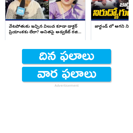
వేటపోతుకు ఇచ్చిన విలువ కూడా డాక్టర్
జార్ఖండ్ లో ఆగని ని
ప్రియాంకకు లేదా? అనితపై అడ్వకేట్ రజిని
ఫైర్
Advertisement