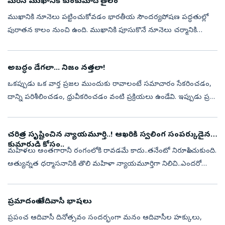
మెరిసే ముఖానికి కుంకుమాది తైలం
ముఖానికి నూనెలు పట్టించుకోవడం భారతీయ సౌందర్యపోషణ పద్ధతుల్లో
పురాతన కాలం నుంచి ఉంది. ముఖానికి పూసుకొనే నూనెలు చర్మానికి
పోషణను అందించడంలో సమర్థంగా పనిచేస్తాయి. ముఖానికి రాసుకొనే
నూనెల్లో కుంకుమాది తైలం...
అబద్ధం డేగలా... నిజం నత్తలా!
ఒకప్పుడు ఒక వార్త ప్రజల ముందుకు రావాలంటే సమాచారం సేకరించడం,
దాన్ని పరిశీలించడం, ధ్రువీకరించడం వంటి ప్రక్రియలు ఉండేవి. ఇప్పుడు ప్రతి
ఒక్కరి చేతిలో ఉన్న స్మార్ట్‌ఫోన్‌ ఒక ప్రచురణ వేదికగా మారింది. దీంతో ...
చరిత్ర సృష్టించిన న్యాయమూర్తి..! ఆఖరికి స్వలింగ సంపర్కుడైన
కుమారుడి కోసం..
మహిళలు అంతగారానీ రంగంలోకి రావడమే కాదు..తనేంటో నిరూపించుకుంది.
అత్యున్నత ధర్మాసనానికి తొలి మహిళా న్యాయమూర్తిగా నిలిచి..ఎందరో
మహిళలు ఈ రంగంలోకి వచ్చేలా స్ఫూర్తిగా నిలిచింది. అంతేగాదు
న్యాయమూర్తులు ఎవ్వర...
ప్రమాదంలో ఆదివాసీ భాషలు
ప్రపంచ ఆదివాసీ దినోత్సవం సందర్భంగా మనం ఆదివాసీల హక్కులు,