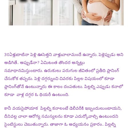
30ఏళ్లు దాటినా పెళ్లి ఊసెత్తని వాళ్లు చాలామందే ఉన్నారు. పెళ్లెప్పుడు అని
అడిగితే.. అప్పుడేనా? ఏమిటంత తొందర అన్నట్లు
సమాధానమిస్తుంటారు. ఉరుకులు పరుగుల జీవితంలో ప్రతీది ప్లానింగ్
చేసుకోక తప్పదు. పెళ్లి దగ్గర్నుంచి చివరకు పిల్లల విషయంలో కూడా
ప్లానింగ్‌తోనే ఉంటున్నారు ఈ కాలం దంపతులు. పిల్లల్ని ఎప్పుడు కనాలో
కూడా వాళ్ల దగ్గర ఓ థియరీ ఉంటుంది.
కానీ వయసైపోయాక పిల్లల్ని కనాలంటే డెలీవరీకి ఇబ్బందులుంటాయని,
దీనివల్ల చాలా ఆరోగ్య సమస్యలను కూడా ఎదుర్కోవాల్సి ఉంటుందని
సైంటిస్టులు చెబుతున్నారు. తాజాగా ఓ అధ్యయనం ప్రకారం.. పిల్లల్ని