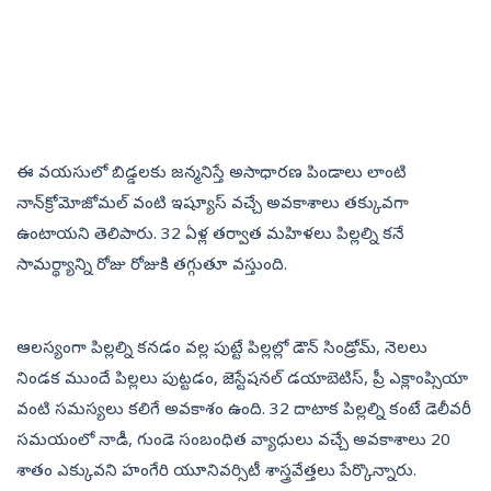
ఈ వయసులో బిడ్డలకు జన్మనిస్తే అసాధారణ పిండాలు లాంటి
నాన్‌క్రోమోజోమల్‌ వంటి ఇష్యూస్‌ వచ్చే అవకాశాలు తక్కువగా
ఉంటాయని తెలిపారు. 32 ఏళ్ల తర్వాత మహిళలు పిల్లల్ని కనే
సామర్థ్యాన్ని రోజు రోజుకి తగ్గుతూ వస్తుంది.
ఆలస్యంగా పిల్లల్ని కనడం వల్ల పుట్టే పిల్లల్లో డౌన్ సిండ్రోమ్, నెలలు
నిండక ముందే పిల్లలు పుట్టడం, జెస్టేషనల్ డయాబెటిస్, ప్రీ ఎక్లాంప్సియా
వంటి సమస్యలు కలిగే అవకాశం ఉంది. 32 దాటాక పిల్లల్ని కంటే డెలీవరీ
సమయంలో నాడీ, గుండె సంబంధిత వ్యాధులు వచ్చే అవకాశాలు 20
శాతం ఎక్కువని హంగేరి యూనివర్సిటీ శాస్త్రవేత్తలు పేర్కొన్నారు.