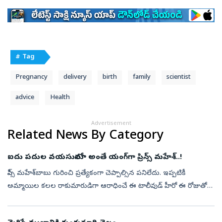
# Tag
Pregnancy
delivery
birth
family
scientist
advice
Health
Advertisement
Related News By Category
ఐదు పదుల వయసులోనూ అంతే యంగ్‌గా ప్రిన్స్‌ మహేశ్‌..!
ప్రిన్స్‌ మహేశ్‌బాబు గురించి ప్రత్యేకంగా చెప్పాల్సిన పనిలేదు. ఇప్పటికీ
అమ్మాయిల కలల రాకుమారుడిగా ఆరాధించే ఈ టాలీవుడ్‌ హీరో ఈ రోజుతో
51వ వసంతంలోకి అగుడుపెట్టారు. ఇండస్ట్రీకి వచ్చి దశాబ్దాలు గడుస్తున్నా...