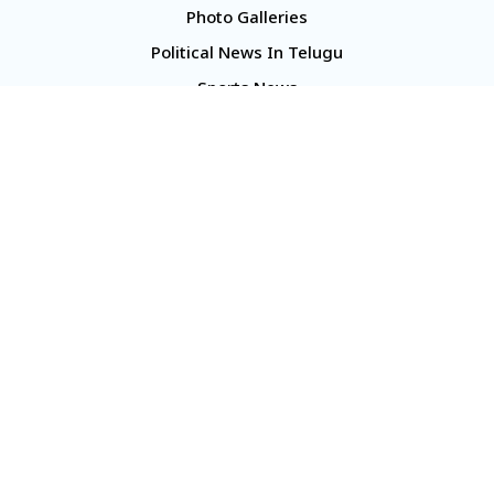
Photo Galleries
Political News In Telugu
Sports News
TS Politics News
Telangana News
Telugu Movie Reviews
Company
About Us
Contact Us
Media Kit
Terms And Conditions