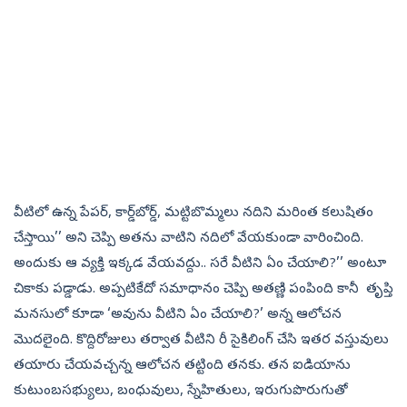
వీటిలో ఉన్న పేపర్, కార్డ్‌బోర్డ్, మట్టిబొమ్మలు నదిని మరింత కలుషితం
చేస్తాయి’’ అని చెప్పి అతను వాటిని నదిలో వేయకుండా వారించింది.
అందుకు ఆ వ్యక్తి ఇక్కడ వేయవద్దు.. సరే వీటిని ఏం చేయాలి?’’ అంటూ
చికాకు పడ్డాడు. అప్పటికేదో సమాధానం చెప్పి అతణ్ణి పంపింది కానీ తృప్తి
మనసులో కూడా ‘అవును వీటిని ఏం చేయాలి?’ అన్న ఆలోచన
మొదలైంది. కొద్దిరోజులు తర్వాత వీటిని రీ సైకిలింగ్‌ చేసి ఇతర వస్తువులు
తయారు చేయవచ్చన్న ఆలోచన తట్టింది తనకు. తన ఐడియాను
కుటుంబసభ్యులు, బంధువులు, స్నేహితులు, ఇరుగుపొరుగుతో