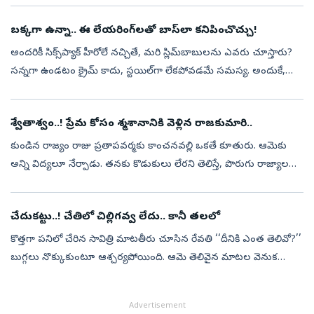
మూడు వంటకాలూ రుచితో ప...
బక్కగా ఉన్నా.. ఈ లేయరింగ్‌లతో బాస్‌లా కనిపించొచ్చు!
అందరికీ సిక్స్‌ప్యాక్‌ హీరోలే నచ్చితే, మరి స్లిమ్‌బాబులను ఎవరు చూస్తారు?
సన్నగా ఉండటం క్రైమ్‌ కాదు, స్టయిల్‌గా లేకపోవడమే సమస్య. అందుకే,
మరి స్లిమ్‌ అబ్బాయిలు కూడా స్టయిలిష్‌ హీరోల్లా మెరవాలంటే ఈ మూడ...
శ్వేతాశ్వం..! ప్రేమ కోసం శ్మశానానికి వెళ్లిన రాజకుమారి..
కుండిన రాజ్యం రాజు ప్రతాపవర్మకు కాంచనవల్లి ఒకతే కూతురు. ఆమెకు
అన్ని విద్యలూ నేర్పాడు. తనకు కొడుకులు లేరని తెలిస్తే, పొరుగు రాజ్యాల
రాజులు ఎక్కడ దండెత్తి వస్తారోననే భయంతో తనకు ఏకైక కుమారుడు
ఉన్నట్లు, అ...
చేదుకట్టు..! చేతిలో చిల్లిగవ్వ లేదు.. కానీ తలలో
కొత్తగా పనిలో చేరిన సావిత్రి మాటతీరు చూసిన రేవతి ‘‘దీనికి ఎంత తెలివో?’’
బుగ్గలు నొక్కుకుంటూ ఆశ్చర్యపోయింది. ఆమె తెలివైన మాటల వెనుక
జీవితాన్ని తీర్చిదిద్దుకునే ధ్యాస తప్ప మరో ఆలోచన కనబడలేదు రేవతికి.
పన...
Advertisement