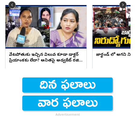
వేటపోతుకు ఇచ్చిన విలువ కూడా డాక్టర్
జార్ఖండ్ లో ఆగని ని
ప్రియాంకకు లేదా? అనితపై అడ్వకేట్ రజిని
ఫైర్
Advertisement