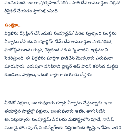
పంచుకుంది. అంతా ప్రోత్సహించేసరికి .. పాత దేవతామూర్తుల విగ్రహాలు
రీసైకిల్‌ చేయడం ప్రారంభించింది.
సంపూర్తిగా...
విగ్రహాలను రీసైక్లింగ్‌ చేసేందుకు‘సంపూర్ణమ్‌’ పేరిట స్వచ్ఛంద సంస్థను
ఏర్పాటు చేసింది. సంపూర్ణమ్‌ టీమ్‌ దేవతామూర్తుల పాతవిగ్రహాలు,
ఫొటోఫ్రేములను గుళ్లు, చెట్లకింద పడి ఉన్న వాటిని, ఇళ్లనుంచి
సేకరిస్తుంది. ఈ విగ్రహాలను పూర్తిగా పొడిచేసి మొక్కలకు ఎరువులా
మారుస్తారు. ఎరువుగా పనికిరాని ప్లాస్టర్‌ ఆఫ్‌ పారిస్‌ కలిసిన మట్టిని
కుండలు, పాత్రలు, ఇటుక రాళ్లుగా తయారు చేస్తారు.
వీటితో పక్షులు, జంతువులకు గూళ్లు ఏర్పాటు చేస్తున్నారు. ఇలా
తయారైన పాత్రల్లో పక్షులు, జంతువులకు ఆహారం, తాగునీటిని
అందిస్తున్నారు. సంపూర్ణమ్‌ సేవలను మహారాష్ట్రలోని పూనే, నాసిక్,
ముంబై, సోలాపూర్, సంగమ్నేర్‌లకు విస్తరించింది తృప్తి. ఇటీవల ఇతర