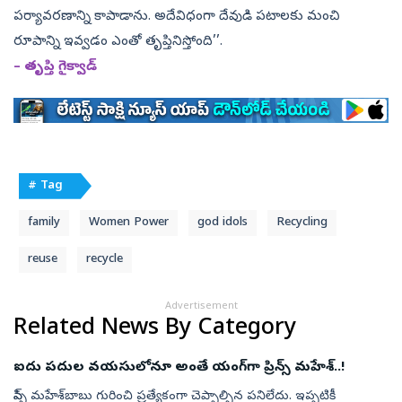
పర్యావరణాన్ని కాపాడాను. అదేవిధంగా దేవుడి పటాలకు మంచి
రూపాన్ని ఇవ్వడం ఎంతో తృప్తినిస్తోంది’’.
– తృప్తి గైక్వాడ్‌
# Tag
family
Women Power
god idols
Recycling
reuse
recycle
Advertisement
Related News By Category
ఐదు పదుల వయసులోనూ అంతే యంగ్‌గా ప్రిన్స్‌ మహేశ్‌..!
ప్రిన్స్‌ మహేశ్‌బాబు గురించి ప్రత్యేకంగా చెప్పాల్సిన పనిలేదు. ఇప్పటికీ