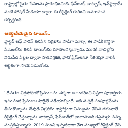
రాష్ట్రాల్లో సైతం సేవలను ప్రారంభించింది. ఫేస్‌బుక్, వాట్సాప్, ఇన్‌స్టాగ్రామ్‌
వంటి సోషల్‌ మీడియా ద్వారా ఈ రీసైక్లింగ్‌ గురించి అవగాహన
కల్పిస్తోంది.
ఆకర్షణీయమైన టాయిస్‌..
ప్లాస్టర్‌ ఆఫ్‌ పారిస్‌ కలిసిన విగ్రహాలను పొడిగా మార్చి, ఈ పొడికి కొద్దిగా
సిమెంట్‌ను కలిపి టాయిస్‌ను రూపొందిస్తున్నారు. మురికి వాడల్లోని
నిరుపేద పిల్లల ద్వారా పాతవిగ్రహాలు, ఫొటోఫ్రేమ్‌లనూ సేకరిస్తూ వారికి
ఆర్థికంగా సాయపడుతోంది.
‘‘దేవతల విగ్రహాల ఫొటోఫ్రేములను చక్కగా అలంకరించి నిష్ఠగా పూజిస్తారు.
ఇటువంటి ఫ్రేములు పాడైతే పడేయాల్సిందే. ఇది నచ్చకే సంపూర్ణమ్‌ను
తీసుకొచ్చాను. దేవుడి విగ్రహాలను శాస్త్రోక్తంగా నిమజ్జనం చేసిన తరువాతే
రీసైక్లింగ్‌ చేస్తున్నాను. వాట్సాప్, ఫేస్‌బుక్‌లో చాలామంది కస్టమర్లు నన్ను
సంప్రదిస్తున్నారు. 2019 నుంచి ఇప్పటిదాకా వేల సంఖ్యలో రీసైక్లింగ్‌ చేసి