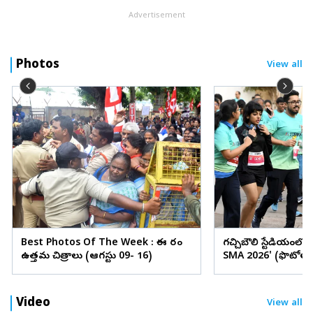
Advertisement
Photos
View all
Best Photos Of The Week : ఈ వారం
గచ్చిబౌలి స్టేడియంలో
ఉత్తమ చిత్రాలు (ఆగస్టు 09- 16)
SMA 2026' (ఫొటోలు
Video
View all