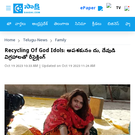
custom menu
Skip to main content
ePaper
TV
హోం
వార్తలు
ఆంధ్రప్రదేశ్
తెలంగాణ
సినిమా
క్రీడలు
బిజినెస్
ఫ్యామ
Breadcrumb
Home
Telugu-News
Family
Recycling Of God Idols: అపశకునం కాదు, దేవుడి
విగ్రహాలతో రీసైక్లింగ్‌
Oct 19 2023 10:33 AM
| Updated on
Oct 19 2023 11:24 AM