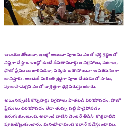
ఆలయంలో అయినా, ఇంట్లో అయినా పూజను ఎంతో భక్తి శ్రద్ధలతో
నిష్ఠగా చేస్తాం. ఇంట్లో ఉండే దేవతామూర్తుల విగ్రహాలు, పటాలు,
ఫొటో ఫ్రేములు జారిపడినా, పక్కకు ఒరిగిపోయినా అపశకునంగా
భావిస్తారు. అందుకే మరింత శ్రద్ధగా పూజ చేయడంతో పాటు,
పూజాసామగ్రిని ఎంతో జాగ్రత్తగా భద్రపరుస్తుంటారు.
అయినప్పటికీ కొన్నిసార్లు విగ్రహాలు పాతబడి విరిగిపోవడం, ఫొటో
ఫ్రేములు చిరిగిపోవడం లేదా తుప్పు పట్టి పాడైపోవడం
జరుగుతుంటుంది. అలాంటి వాటిని వెంటనే తీసేసి కొత్తవాటిని
పూజలో పెట్టుకుంటారు. మనలో చాలామంది ఇలానే పడేస్తుంటాము.