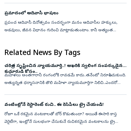
న్యాయమూర్తులు ఎవ్వర...
ప్రమాదంలో ఆదివాసీ భాషలు
ప్రపంచ ఆదివాసీ దినోత్సవం సందర్భంగా మనం ఆదివాసీల హక్కులు,
అడవులు, జీవన విధానం గురించి మాట్లాడుతుంటాం. కానీ అత్యంత
విలువైన వారి వారసత్వమైన మాతృభాష గురించి మాత్రం తక్కువగా
ఆలోచిస్తాం. ఒక భాష కేవలం సంభాషణ...
Related News By Tags
చరిత్ర సృష్టించిన న్యాయమూర్తి..! ఆఖరికి స్వలింగ సంపర్కుడైన
కుమారుడి కోసం..
మహిళలు అంతగారానీ రంగంలోకి రావడమే కాదు..తనేంటో నిరూపించుకుంది.
అత్యున్నత ధర్మాసనానికి తొలి మహిళా న్యాయమూర్తిగా నిలిచి..ఎందరో
మహిళలు ఈ రంగంలోకి వచ్చేలా స్ఫూర్తిగా నిలిచింది. అంతేగాదు
న్యాయమూర్తులు ఎవ్వర...
వంటింట్లోనే రెస్టారెంట్ రుచి.. ఈ రెసిపీలు ట్రై చేయండి!
రోజూ ఒకే రకమైన వంటకాలతో బోర్‌ కొడుతుందా? అయితే ఈసారి కాస్త
వెరైటీగా, ఇంట్లోనే సులభంగా చేసుకునే రుచికరమైన వంటకాలను ట్రై
చేయండి. పనసకాయ దమ్‌ బిర్యానీ, ఆకాకరకాయ వేపుడు, సబుదానా వడ..