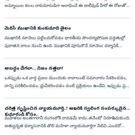
అమ్మాయిల కలల రాకుమారుడిగా ఆరాధించే ఈ టాలీవుడ్‌ హీరో ఈ రోజుతో
51వ వసంతంలోకి అగుడుపెట్టారు. ఇండస్ట్రీకి వచ్చి దశాబ్దాలు గడుస్తున్నా...
మెరిసే ముఖానికి కుంకుమాది తైలం
ముఖానికి నూనెలు పట్టించుకోవడం భారతీయ సౌందర్యపోషణ పద్ధతుల్లో
పురాతన కాలం నుంచి ఉంది. ముఖానికి పూసుకొనే నూనెలు చర్మానికి
పోషణను అందించడంలో సమర్థంగా పనిచేస్తాయి. ముఖానికి రాసుకొనే
నూనెల్లో కుంకుమాది తైలం...
అబద్ధం డేగలా... నిజం నత్తలా!
ఒకప్పుడు ఒక వార్త ప్రజల ముందుకు రావాలంటే సమాచారం సేకరించడం,
దాన్ని పరిశీలించడం, ధ్రువీకరించడం వంటి ప్రక్రియలు ఉండేవి. ఇప్పుడు ప్రతి
ఒక్కరి చేతిలో ఉన్న స్మార్ట్‌ఫోన్‌ ఒక ప్రచురణ వేదికగా మారింది. దీంతో ...
చరిత్ర సృష్టించిన న్యాయమూర్తి..! ఆఖరికి స్వలింగ సంపర్కుడైన
కుమారుడి కోసం..
మహిళలు అంతగారానీ రంగంలోకి రావడమే కాదు..తనేంటో నిరూపించుకుంది.
అత్యున్నత ధర్మాసనానికి తొలి మహిళా న్యాయమూర్తిగా నిలిచి..ఎందరో
మహిళలు ఈ రంగంలోకి వచ్చేలా స్ఫూర్తిగా నిలిచింది. అంతేగాదు