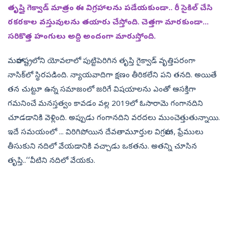
తృప్తిౖ గెక్వాడ్‌ మాత్రం ఈ విగ్రహాలను పడేయకుండా.. రీ సైకిల్‌ చేసి
రకరకాల వస్తువులను తయారు చేస్తోంది. చెత్తగా మారకుండా...
సరికొత్త హంగులు అద్ది అందంగా మారుస్తోంది.
మహారాష్ట్రలోని యోవలాలో పుట్టిపెరిగిన తృప్తి గైక్వాడ్‌ వృత్తిపరంగా
నాసిక్‌లో స్థిరపడింది. న్యాయవాదిగా క్షణం తీరికలేని పని తనది. అయితే
తన చుట్టూ ఉన్న సమాజంలో జరిగే విషయాలను ఎంతో ఆసక్తిగా
గమనించే మనస్తత్వం కావడం వల్ల 2019లో ఓసారామె గంగానదిని
చూడడానికి వెళ్లింది. అప్పుడు గంగానదిని వరదలు ముంచెత్తుతున్నాయి.
ఇదే సమయంలో ... విరిగిపోయిన దేవతామూర్తుల విగ్రహాలు, ఫ్రేములు
తీసుకుని నదిలో వేయడానికి వచ్చాడు ఒకతను. అతన్ని చూసిన
తృప్తి..‘‘వీటిని నదిలో వేయకు.