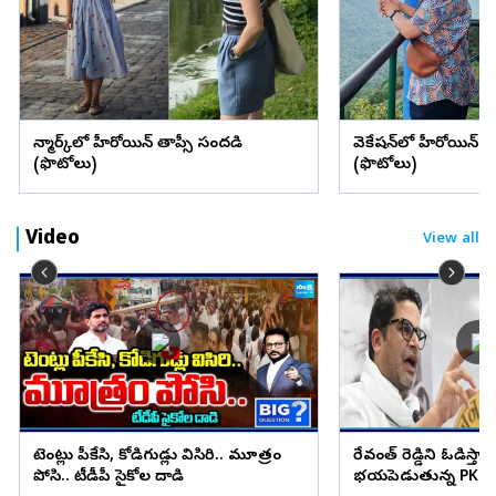
డెన్మార్క్‌లో హీరోయిన్ తాప్సీ సందడి
వెకేషన్‌లో హీరోయిన్ శ్రద్
(ఫొటోలు)
(ఫొటోలు)
Video
View all
టెంట్లు పీకేసి, కోడిగుడ్లు విసిరి.. మూత్రం
రేవంత్ రెడ్డిని ఓడిస్తా..
పోసి.. టీడీపీ సైకోల దాడి
భయపెడుతున్న PK కామ