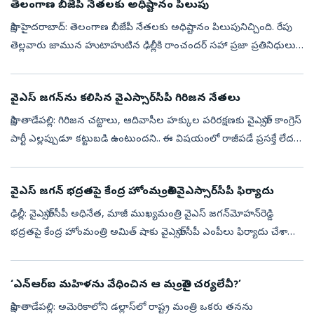
తెలంగాణ బీజేపీ నేతలకు అధిష్టానం పిలుపు
సాక్షి, హైదరాబాద్‌: తెలంగాణ బీజేపీ నేతలకు అధిష్టానం పిలుపునిచ్చింది. రేపు
తెల్లవారు జామున హుటాహుటిన ఢిల్లీకి రాంచందర్ సహా ప్రజా ప్రతినిధులు
బయలుదేరనున్నారు. బీజేపీ చీఫ్ రాంచందర్ రావు, ఎమ్మెల్యేలు, ఎమ్...
వైఎస్ జగన్‌ను కలిసిన వైఎస్సార్‌సీపీ గిరిజన నేతలు
సాక్షి, తాడేపల్లి: గిరిజన చట్టాలు, ఆదివాసీల హక్కుల పరిరక్షణకు వైఎస్సార్‌ కాంగ్రెస్‌
పార్టీ ఎల్లప్పుడూ కట్టుబడి ఉంటుందని.. ఈ విషయంలో రాజీపడే ప్రసక్తే లేదని
వైఎస్సార్‌సీపీ అధ్యక్షుడు, మాజీ ముఖ్యమంత్రి వ...
వైఎస్‌ జగన్‌ భద్రతపై కేంద్ర హోంమంత్రికి వైఎస్సార్‌సీపీ ఫిర్యాదు
ఢిల్లీ: వైఎస్సార్‌సీపీ అధినేత, మాజీ ముఖ్యమంత్రి వైఎస్‌ జగన్‌మోహన్‌రెడ్డి
భద్రతపై కేంద్ర హోంమంత్రి అమిత్‌ షాకు వైఎస్సార్‌సీపీ ఎంపీలు ఫిర్యాదు చేశారు.
మాజీ సీఎం వైఎస్‌ జగన్‌కు రాష్ట్ర ప్రభుత్వం తగిన భద్...
‘ఎన్ఆర్ఐ మహిళను వేధించిన ఆ మంత్రిపై చర్యలేవీ?’
సాక్షి, తాడేపల్లి: అమెరికాలోని డల్లాస్‌లో రాష్ట్ర మంత్రి ఒకరు తనను