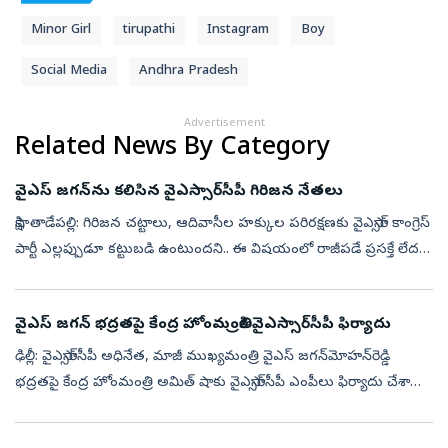
Minor Girl
tirupathi
Instagram
Boy
Social Media
Andhra Pradesh
Advertisement
Related News By Category
వైఎస్ జగన్‌ను కలిసిన వైఎస్సార్‌సీపీ గిరిజన నేతలు
సాక్షి, తాడేపల్లి: గిరిజన చట్టాలు, ఆదివాసీల హక్కుల పరిరక్షణకు వైఎస్సార్‌ కాంగ్రెస్‌
పార్టీ ఎల్లప్పుడూ కట్టుబడి ఉంటుందని.. ఈ విషయంలో రాజీపడే ప్రసక్తే లేదని
వైఎస్సార్‌సీపీ అధ్యక్షుడు, మాజీ ముఖ్యమంత్రి వ...
వైఎస్‌ జగన్‌ భద్రతపై కేంద్ర హోంమంత్రికి వైఎస్సార్‌సీపీ ఫిర్యాదు
ఢిల్లీ: వైఎస్సార్‌సీపీ అధినేత, మాజీ ముఖ్యమంత్రి వైఎస్‌ జగన్‌మోహన్‌రెడ్డి
భద్రతపై కేంద్ర హోంమంత్రి అమిత్‌ షాకు వైఎస్సార్‌సీపీ ఎంపీలు ఫిర్యాదు చేశారు.
మాజీ సీఎం వైఎస్‌ జగన్‌కు రాష్ట్ర ప్రభుత్వం తగిన భద్...