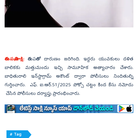
తిరుపతి,సాక్షి:
తిరుపతిలో దారుణం జరిగింది. ఇద్దరు యువకులు దళిత
బాలికకు మత్తుమందు ఇచ్చి సామూహిక అత్యాచారం చేశారు.
బాధితురాలి ఇన్‌స్టాగ్రామ్‌ అకౌంట్‌ ద్వారా పోలీసులు నిందితుల్ని
గుర్తించారు. ఎఫ్. ఐ.ఆర్.51/2025 పోక్సో చట్టం కింద కేసు నమోదు
చేసిన పోలీసులు దర్యాప్తు ప్రారంభించారు.
# Tag