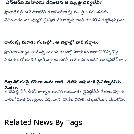
‘ఎన్ఆర్ఐ మహిళను వేధించిన ఆ మంత్రిపై చర్యలేవీ?’
సాక్షి, తాడేపల్లి: అమెరికాలోని డల్లాస్‌లో రాష్ట్ర మంత్రి ఒకరు తనను
వేధించారంటూ ‘ప్యూర్‌’ (పీపుల్‌ ఫర్‌ అర్బన్‌ అండ్‌ రూరల్‌ ఎడ్యుకేషన్‌) సంస్థ
వ్యవస్థాపకురాలు, ఎన్‌ఆర్‌ఐ డాక్టర్‌ శైలా తాళ్లూరి మంత్రి ...
రానున్న మూడు గంటల్లో.. ఆ జిల్లాల్లో భారీ వర్షాలు
సాక్షి, విశాఖపట్నం: రానున్న మూడు గంటల్లో శ్రీకాకుళం జిల్లాలో కొన్నిచోట్ల
పిడుగులతో కూడిన భారీ వర్షాలు కురిసే అవకాశం ఉందని ఆంధ్రప్రదేశ్ రాష్ట్ర
విపత్తు నిర్వహణ సంస్థ వెల్లడించింది. ఇవాళ(గురువారం) రాత్ర...
దీక్షా‌ శిబిరంపై బోండా ఉమ దాడి.. డీజీపీ ఆఫీసుకి వైఎస్సార్‌సీపీ
నేతలు
తాడేపల్లి: ఏపీ డీజీపీ కార్యాలయానికి గురువారం వైఎస్సార్‌సీపీ నేతలు వెళ్లారు.
వారిలో మాజీ మంత్రులు పేర్ని నాని, తానేటి వనిత, చెల్లుబోయిన వేణుగోపాల
కృష్ణ, ఎమ్మెల్సీలు లేళ్ల అప్పిరెడ్డి, రుహుల్లా, తదితరుల...
Related News By Tags