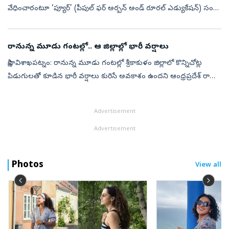
వేధించారంటూ ‘ప్యూర్‌’ (పీపుల్‌ ఫర్‌ అర్బన్‌ అండ్‌ రూరల్‌ ఎడ్యుకేషన్‌) సంస్థ
వ్యవస్థాపకురాలు, ఎన్‌ఆర్‌ఐ డాక్టర్‌ శైలా తాళ్లూరి మంత్రి ...
రానున్న మూడు గంటల్లో.. ఆ జిల్లాల్లో భారీ వర్షాలు
సాక్షి, విశాఖపట్నం: రానున్న మూడు గంటల్లో శ్రీకాకుళం జిల్లాలో కొన్నిచోట్ల
పిడుగులతో కూడిన భారీ వర్షాలు కురిసే అవకాశం ఉందని ఆంధ్రప్రదేశ్ రాష్ట్ర
విపత్తు నిర్వహణ సంస్థ వెల్లడించింది. ఇవాళ(గురువారం) రాత్ర...
Advertisement
Advertisement
Photos
View all