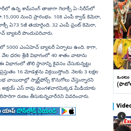
బేడ్కర్‌ కోనసీమ
రాజన్న
ఫొటోలు
మేటి చిత్రా
్
హైదరాబాద్ : అంగరంగ వైభవంగా
యారీలో ఉన్న శామ్‌సంగ్‌ తాజాగా గెలాక్సీ ఏ–సిరీస్‌లో
ఖమ్మం
వీడియోలు
వెబ్ స్టోరీస్
ఫొటోలు)
సచివాలయంలో బోనాల సంబరాలు
ధర రూ.15,000 నుంచి ప్రారంభం. 108 ఎంపీ క్వాడ్‌ కెమెరా,
(ఫొటోలు)
భద్రాద్రి
గెలాక్సీ ఏ73 5జీ తయారైంది. 32 ఎంపీ ఫ్రంట్‌ కెమెరా,
మహబూబ్‌నగర్
ఏహెచ్‌ బ్యాటరీ పొందుపరిచారు.
జోగులాంబ
లో 5000 ఎంఏహెచ్‌ బ్యాటరీ ఏర్పాటు ఉంది. కాగా,
నాగర్ కర్నూల్
వేల ధరల శ్రేణి విభాగంలో 40 శాతం వాటాను
నారాయణపేట
 ఈ విభాగంలో తొలి స్థానాన్ని కైవసం చేసుకున్నట్టు
వనపర్తి
ట్లో ప్రస్తుతం 16 మోడళ్లను విక్రయిస్తోంది. నెలకు 3 లక్షల
ఒంగోలు
భ వాయిదాల్లో స్మార్ట్‌ఫోన్స్‌ కొనుగోలు చేస్తున్నారని
మెదక్
(ఫొటో
ం హెడ్‌ అక్షయ్‌ ఎస్‌ రావు మంగళవారమిక్కడ మీడియాకు
ములు నెల్లూరు
సంగారెడ్డి
లిసారిగా రుణం తీసుకున్నవారేనని వివరించారు.
సిద్దిపేట
Vide
నల్గొండ
సూర్యాపేట
 రిలే
చైర్మన్ రాజీనామాకు మంత్రుల ఒత్తిడి..
రామరాజు
యాదాద్రి