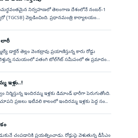
ుల సమర్థవంతమైన నిర్వహణలో తెలంగాణ దేశంలోనే నంబర్-1
 బ్యూరో (TGCSB) వెల్లడించింది. ప్రధానమంత్రి కార్యాలయం
 లారీ
యే డాక్టర్ తెల్లం వెంకట్రావు ప్రయాణిస్తున్న కారు రోడ్డు
ు వెళ్తున్న సమయంలో పతంగి టోల్‌గేట్ సమీపంలో ఈ ప్రమాదం
 ఇళ్లు..!
తి చూపని ప్రజలు ఇటీవలి కాలంలో ఇందిరమ్మ ఇళ్లకు పెద్ద సం...
ుకం
డుకునే చంపడానికి ప్రయత్నించాడు. రోడ్డుపై వెళుతున్న డీసీఎం