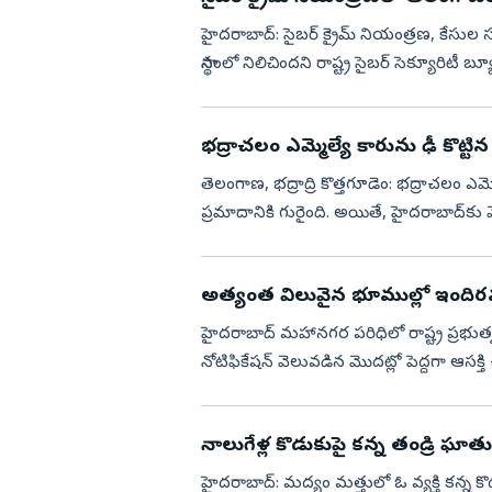
హైదరాబాద్: సైబర్ క్రైమ్ నియంత్రణ, కేస
స్థానంలో నిలిచిందని రాష్ట్ర సైబర్ సెక్యూరిటీ
(PMO) నిర్వహించ...
భద్రాచలం ఎమ్మెల్యే కారును ఢీ కొట్టిన
తెలంగాణ, భద్రాద్రి కొత్తగూడెం: భద్రాచలం ఎమ్మెల్
ప్రమాదానికి గురైంది. అయితే, హైదరాబాద్‌క
జరిగి...
అత్యంత విలువైన భూముల్లో ఇందిరమ్మ
హైదరాబాద్‌ మహానగర పరిధిలో రాష్ట్ర ప్రభుత్వం నిర్మిస్తున్న ఇందిరమ్మ ఇళ్లకు డిమాండ్‌ భారీగా పెరుగుతోంది.
నోటిఫికేషన్‌ వెలువడిన మొదట్లో పెద్దగా ఆసక్
నాలుగేళ్ల కొడుకుపై కన్న తండ్రి ఘాత
హైదరాబాద్: మద్యం మత్తులో ఓ వ్యక్తి కన్న కొ