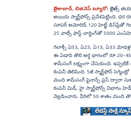
డా. బి ఆర్‌ అం
అయినా పులస తినాలి’
'కొరియన్‌ కనకరాజు' మూవీలో స్పెషల
ఎడ్యుకేషన్
హైదరాబాద్, బిజినెస్‌ బ్యూరో:
మొబైల్స్‌ త
గుంటూరు
రత్యేకత (ఫొటోలు)
సాంగ్ ట్రెండింగ్ లో దక్షా నగార్కర్ (
అయిదు స్మార్ట్‌ఫోన్స్‌ ప్రవేశపెట్టింది. 
కర్ణాటక
బాపట్ల
సూపర్‌ అమోలెడ్‌ 120 హెట్జ్‌ డిస్‌ప్లేతో 
తమిళనాడు
పల్నాడు
25 వాట్స్‌ ఫాస్ట్‌ చార్జింగ్‌తో 5000 ఎం
ఢిల్లీ
కృష్ణా
మహారాష్ట్ర
గెలాక్సీ ఏ53, ఏ23, ఏ13, ఏ33 మోడళ్ల
ఎన్టీఆర్
ఈ ఏడాది తొలి అర్ధ భాగంలో రూ.20–45 
ఒడిశా
కర్నూలు
శామ్‌సంగ్‌ లక్ష్యంగా చేసుకుంది. ఇప్పటికే
నంద్యాల
కంపెనీ తెలిపింది. 5జీ స్మార్ట్‌ఫోన్‌ సెగ్మెం
మంది శామ్‌సంగ్‌ ఫైనాన్స్‌ ప్లస్‌ ద్వారా సుల
ప్రకాశం
కంపెనీ మిడ్, హై స్మార్ట్‌ఫోన్స్‌ విభాగ
శ్రీపొట్టి శ్రీరా
వెల్లడించారు. వీరిలో 50 శాతం మంది తొ
శ్రీకాకుళం
విశాఖపట్నం
అనకాపల్లి
 వాళ్లే..? రాజమండ్రి
రాష్ట్రమంతటా రౌడీ రాజ్యంపై YSRCP
అల్లూరి సీతా