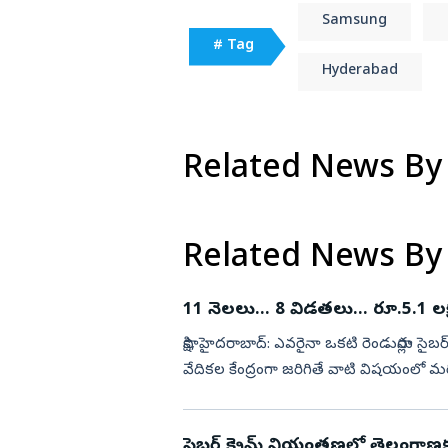
ార్గాని భరత్ సంచలన
నిరాహార దీక్షలు
Samsung
విజయనగరం
# Tag
పార్వతీపురం మన
Hyderabad
పశ్చిమ గోదావర
ఏలూరు
Related News By
వైఎస్సార్
అన్నమయ్య
Related News By
11 నెలలు... 8 విడతలు... రూ.5.1 లక
సాక్షి, హైదరాబాద్‌: ఎవరైనా ఒకటి రెండుసార్లు
వేదికల కేంద్రంగా జరిగితే వాటి విషయంలో మర
ప్రైవేట్...
సైబర్ క్రైమ్ నియంత్రణలో తెలంగాణక