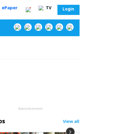
ePaper
TV
Login
‌
Advertisement
os
View all
సా?