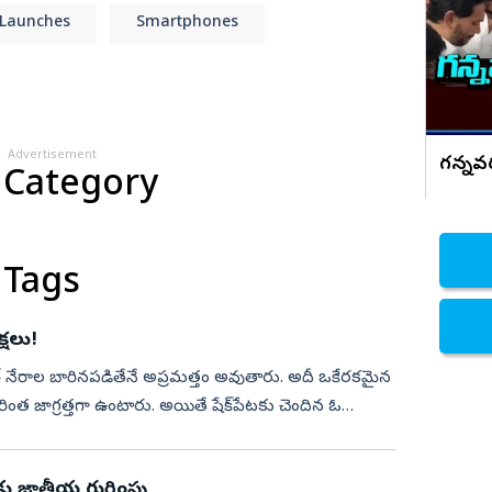
ఆసుపత్రిలో చేరిన చలసాని
Launches
Smartphones
నిజామాబాద్
్యం
కామారెడ్డి
ి
రంగారెడ్డి
వికారాబాద్
Advertisement
గన్నవర
 Category
వరంగల్
హన్మకొండ
జనగాం
 Tags
జయశంకర్
మహబూబాబాద్
్షలు!
ములుగు
 సైబర్‌ నేరాల బారినపడితేనే అప్రమత్తం అవుతారు. అదీ ఒకేరకమైన
ింత జాగ్రత్తగా ఉంటారు. అయితే షేక్‌పేటకు చెందిన ఓ
ు జాతీయ గుర్తింపు