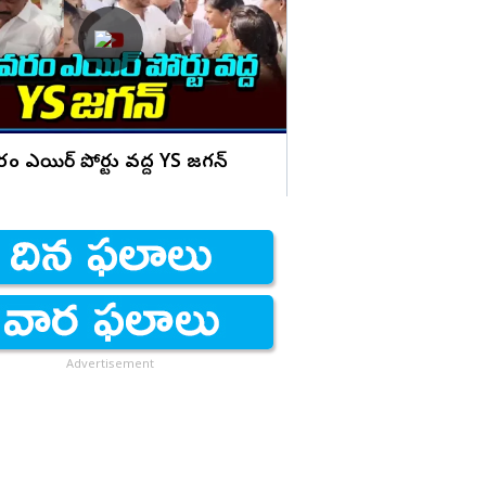
ఊగుతున్న నీరు!
ం ఎయిర్ పోర్టు వద్ద YS జగన్
Advertisement