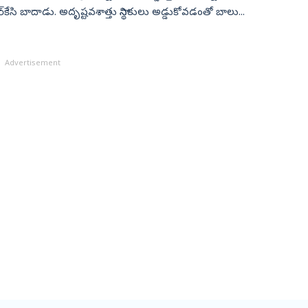
‌కేసి బాదాడు. అదృష్టవశాత్తు స్థానికులు అడ్డుకోవడంతో బాలు...
Advertisement