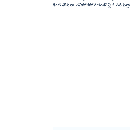
కింద తోసినా చనిపోకపోవడంతో ఫ్లై ఓవర్‌ పిల్లర్