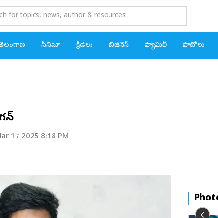
తెలంగాణ
సినిమా
క్రీడలు
బిజినెస్
ఫ్యామిలీ
ఫొటోలు
తెలంగాణ వార్తలు
సమస్తం
సమస్తం
సమస్తం
సమస్తం
న్యూస్
హైదరాబాద్
టాలీవుడ్
క్రికెట్
మార్కెట్
ఉమెన్‌ పవర్‌
సినిమా
ఆదిలాబాద్
బిగ్ బాస్
ఇతర క్రీడలు
టెక్నాలజీ
వింతలు విశేషాలు
క్రీడలు
గన్‌
కొమరం భీమ్
రివ్యూలు
కార్పొరేట్
ఫన్ డే
బిజినెస్
ar 17 2025 8:18 PM
నిర్మల్
గాసిప్స్
రియల్టీ
లైఫ్‌స్టైల్‌
వైఎస్‌ జగన్
కరీంనగర్
ఓటీటీ
ఆటోమొబైల్
ఎక్స్‌ట్రా
ఫ్యామిలీ
మంచిర్యాల
బాలీవుడ్
పర్సనల్‌ ఫైనాన్స్‌
ఈవెంట్స్
ి
జగిత్యాల
సౌత్‌ ఇండియా
ఎకానమీ
భక్తి
Phot
పెద్దపల్లి
హాలీవుడ్
మీకు తెలు