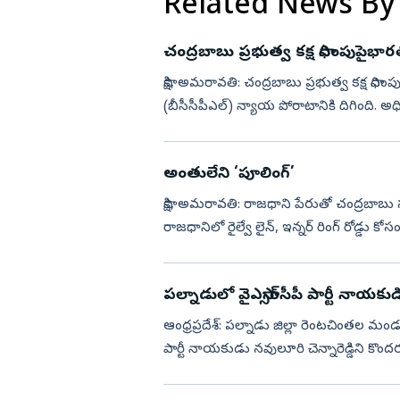
Related News By
చంద్రబాబు ప్రభుత్వ కక్ష సాధింపుపైభా
సాక్షి, అమరావతి: చంద్రబాబు ప్రభుత్వ కక్ష సాధింప
(బీసీసీపీఎల్‌) న్యాయ పోరాటానికి దిగింది. అధిక
అంతులేని ‘పూలింగ్‌’
సాక్షి, అమరావతి: రాజధాని పేరుతో చంద్రబ
రాజధానిలో రైల్వే లైన్, ఇన్నర్‌ రింగ్‌ రో
సమీకరణకు కేబినెట్‌ గు...
పల్నాడులో వైఎస్సార్‌సీపీ పార్టీ నాయ
ఆంధ్రప్రదేశ్‌: పల్నాడు జిల్లా రెంటచింతల మ
పార్టీ నాయకుడు నవులూరి చెన్నారెడ్డిని కొం
చంపారు. ఈ ఘటన...