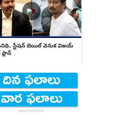
ి.. స్టేషన్ బెయిల్ వెనుక విజయ్
 ప్లాన్
Advertisement