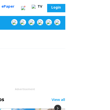
ePaper
TV
Login
‌
Advertisement
os
View all
సా?