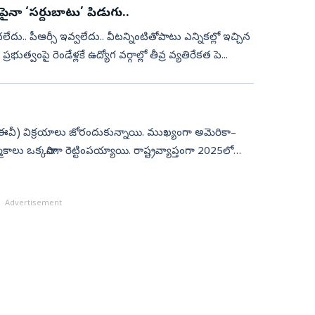
పైనా ‘సర్దుబాటు’ పిడుగు..
ు.. వీటన్నింటితోపాటు ఎన్నికల్లో ఇచ్చిన
వంపై రెండేళ్లకే ఉద్యోగ వర్గాల్లో తీవ్ర వ్యతిరేకత పె...
ాహనాల(ఈవీ) విక్రయాలు జోరందుకున్నాయి. ముఖ్యంగా అమెరికా–
 ఒక్కసారిగా రెట్టింపయ్యాయి. రాష్ట్రవ్యాప్తంగా 2025లో
Advertisement