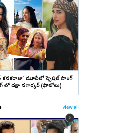
లు
హైదరాబాద్ : అంగరంగ
సచివాలయంలో బోనాల
(ఫొటోలు)
న్‌ కనకరాజు' మూవీలో స్పెషల్ సాంగ్
ింగ్ లో దక్షా నగార్కర్ (ఫొటోలు)
o
View all
పల్నాడులో YSRCP నే