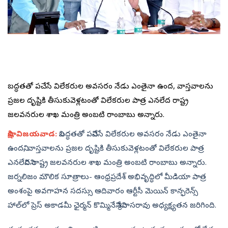
నిబద్ధతతో పనిచేసే విలేకరుల అవసరం నేడు ఎంతైనా ఉందని, వాస్తవాలను
ప్రజల దృష్టికి తీసుకువెళ్లటంతో విలేకరుల పాత్ర ఎనలేనిదని రాష్ట్ర
జలవనరుల శాఖ మంత్రి అంబటి రాంబాబు అన్నారు.
సాక్షి, విజయవాడ:
నిబద్ధతతో పనిచేసే విలేకరుల అవసరం నేడు ఎంతైనా
ఉందని, వాస్తవాలను ప్రజల దృష్టికి తీసుకువెళ్లటంతో విలేకరుల పాత్ర
ఎనలేనిదని రాష్ట్ర జలవనరుల శాఖ మంత్రి అంబటి రాంబాబు అన్నారు.
జర్నలిజం మౌలిక సూత్రాలు- ఆంధ్రప్రదేశ్ అభివృద్ధిలో మీడియా పాత్ర
అంశంపై అవగాహన సదస్సు ఆదివారం ఆర్టీసీ మెయిన్ కాన్ఫరెన్స్
హాల్‌లో ప్రెస్ అకాడమీ ఛైర్మన్ కొమ్మినేని శ్రీనివాసరావు అధ్యక్ష్యతన జరిగింది.