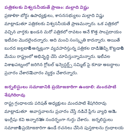
పత్రికలకు విశ్వసనీయతే ప్రాణం: మల్లాది విష్ణు
ప్రణాళికా బోర్డు ఉపాధ్యక్షులు, శాసనసభ్యులు మల్లాది విష్ణు
మాట్లాడుతూ పత్రికలకు విశ్వసనీయతే ప్రాణమన్నారు. ఒక పత్రికలో
వచ్చిన వార్తకు ఖండన మరో పత్రికలో రావటం అనే కొత్త సాంప్రదాయం
ఇటీవల మొదలైందన్నారు. అది మంచి సంస్కృతి కాదన్నారు. అయితే
బురద జల్లటానికే అన్నట్లుగా వ్యవహరిస్తున్న పత్రికల దాడిని తిప్పి కొట్టడానికి
మేము రాష్ట్రంలో అభివృద్ధి చేసి చూపిస్తున్నామన్నారు. ఇటీవల
విశాఖపట్నంలో జరిగిన గ్లోబల్ ఇన్వెస్టర్ట్స్ సమ్మిట్ పై కూడా అబద్ధాలు
ప్రచారం చేశారని విచారం వ్యక్తం చేశారన్నారు.
జర్నలిస్టులు సమాజానికి ప్రయోజకారిగా ఉండాలి: మందపాటి
శేషగిరిరావు
రాష్ట్ర గ్రంధాలయ పరిషత్ అధ్యక్షులు మందపాటి శేషగిరిరావు
మాట్లాడుతూ అవాస్తవాలను ప్రచారం చేస్తే నడిచే ప్లేగు వ్యాధి అని ఓ
ఇంగ్లీషు కవి అన్నారని ఈ సందర్భంగా గుర్తు చేశారు. జర్నలిస్టులు
సమాజానికి ప్రయోజకారిగా ఉండే రచనలు చేసిన పుస్తకాలను గ్రంధాలయ