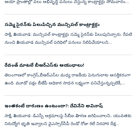
ఆయా ప్రాంతాల్లో పలు అభివృద్ధి పనులు చేస్తున్న కాంట్రాక్టర్లు సోమవారం
నుంచి సమ్మెబాట పడుతున్నారు. ది విజయవాడ మునిసిపల్‌ కార్పొరేషన్‌
కాంట్రాక్టర్స...
సమ్మె సైరన్‌కు పిలుపిచ్చిన మున్సిపల్‌ కాంట్రాక్టర్లు
సాక్షి, విజయవాడ: మున్సిపల్ కాంట్రాక్టర్లు సమ్మె సైరన్‌కు పిలుపునిచ్చారు. రేపటి
నుంచి విజయవాడ మున్సిపల్‌ పరిధిలో పనులు నిలిపివేయాలని
నిర్ణయించారు. ప్రభుత్వం రూ. 350 కోట్ల మేర బిల్లులు బకాయి ఉంచిన
నేపథ్...
రేవంత్‌ మాటలే బీఆర్‌ఎస్‌కు ఆయుధాలు!
తెలంగాణలో కాంగ్రెస్,బీఆర్ఎస్‌ల మధ్య రాజకీయ పెనుగులాట ఆసక్తికరంగా
ఉంది. మూడో పక్షం బీజేపీ అధికార సాధన లక్ష్యంగా పనిచేస్తున్నప్పటికీ,
ఇప్పటివరకైతే ఆ స్థాయిలో ప్రభావం చూపుతున్నట్లు కనిపించడం లేదు.
ముఖ్...
ఇంతకంటే దారుణం ఉంటుందా?: దేవినేని అవినాష్‌
సాక్షి, విజయవాడ: డిఎస్పీ అక్రమాలపై సీబీఐ విచారణ జరిపించాలని.. యువతకు
నిరుద్యోగ భృతి ఇవ్వాలని వైఎస్సార్‌సీపీ రెండో రోజు రిలే నిరహార దీక్ష
చేపట్టింది. ఆటోనగర్‌లో రిలే నిరాహార దీక్ష చేసిన వైఎస్సార్‌సీపీ ...