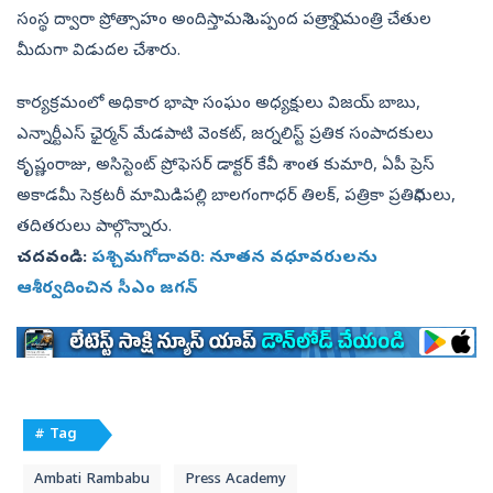
సంస్థ ద్వారా ప్రోత్సాహం అందిస్తామని ఒప్పంద పత్రాన్ని మంత్రి చేతుల
మీదుగా విడుదల చేశారు.
కార్యక్రమంలో అధికార భాషా సంఘం అధ్యక్షులు విజయ్ బాబు,
ఎన్నార్టీఎస్ ఛైర్మన్ మేడపాటి వెంకట్, జర్నలిస్ట్‌ ప్రతిక సంపాదకులు
కృష్ణంరాజు, అసిస్టెంట్ ప్రోఫెసర్ డాక్టర్ కేవీ శాంత కుమారి, ఏపీ ప్రెస్
అకాడమీ సెక్రటరీ మామిడిపల్లి బాలగంగాధర్ తిలక్, పత్రికా ప్రతినిధులు,
తదితరులు పాల్గొన్నారు.
చదవండి:
పశ్చిమగోదావరి: నూతన వధూవరులను
ఆశీర్వదించిన సీఎం జగన్
# Tag
Ambati Rambabu
Press Academy