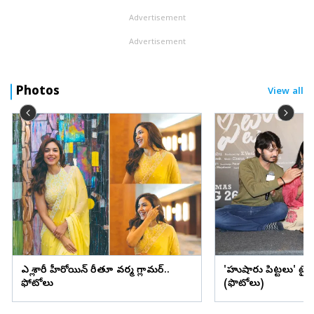
Advertisement
Advertisement
Photos
View all
ఎల్లో శారీలో హీరోయిన్ రీతూ వర్మ గ్లామర్..
'హుషారు పిట్టలు' ట్ర
ఫోటోలు
(ఫొటోలు)