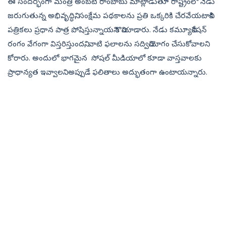
ఈ సందర్భంగా మంత్రి అంబటి రాంబాబు మాట్లాడుతూ రాష్ట్రంలో నేడు
జరుగుతున్న అభివృద్ధిని, సంక్షేమ పథకాలను ప్రతి ఒక్కరికి చేరవేయటానికి
పత్రికలు ప్రధాన పాత్ర పోషిస్తున్నాయని కొనియాడారు. నేడు కమ్యూనికేషన్
రంగం వేగంగా విస్తరిస్తుందని, వాటి ఫలాలను సద్వినియోగం చేసుకోవాలని
కోరారు. అందులో భాగమైన సోషల్ మీడియాలో కూడా వాస్తవాలకు
ప్రాధాన్యత ఇవ్వాలని.. అప్పుడే ఫలితాలు అద్భుతంగా ఉంటాయన్నారు.