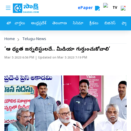
custom menu
Skip to main content
ePaper
TV
హోం
వార్తలు
ఆంధ్రప్రదేశ్
తెలంగాణ
సినిమా
క్రీడలు
బిజినెస్
ఫ్యామ
Breadcrumb
Home
Telugu-News
‘ఆ బాధ్యత జర్నలిస్టులదే.. మీడియా గుర్తుంచుకోవాలి’
Mar 5 2023 6:56 PM
| Updated on
Mar 5 2023 7:19 PM