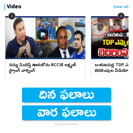
Video
View all
నన్ను నిందిస్తే ఊరుకోను BCCIకి లక్ష్మణ్
బయటపడ్డ TDP ఎమ్మెల
స్ట్రాంగ్ వార్నింగ్
బెదిరింపుల వీడియో
Advertisement