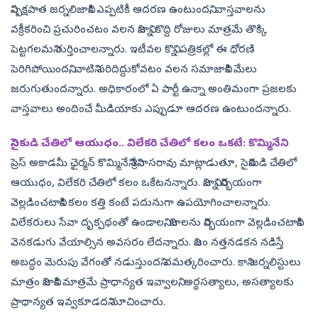
నిష్పక్షపాత జర్నలిజానికి ఎప్పటికీ ఆదరణ ఉంటుందని, వాస్తవాలను
వక్రీకరించి ప్రచురించటం వలన నిజాన్ని కొద్ది రోజులు మాత్రమే తొక్కి
పెట్టగలమని గుర్తించాలన్నారు. ఇటీవల కొన్ని పత్రికల్లో ఈ ధోరణి
పెరిగిపోయిందని, వాటిని సరిదిద్దుకోవటం వలన సమాజానికి మేలు
జరుగుతుందన్నారు. అధికారంలో ఏ పార్టీ ఉన్నా అంతిమంగా ప్రజలకు
వాస్తవాలు అందించే మీడియాకు ఎప్పుడూ ఆదరణ ఉంటుందన్నారు.
సైనికుడి చేతిలో ఆయుధం.. విలేకరి చేతిలో కలం ఒకటే: కొమ్మినేని
ప్రెస్ అకాడమీ ఛైర్మన్ కొమ్మినేని శ్రీనివాసరావు మాట్లాడుతూ, సైనికుడి చేతిలో
ఆయుధం, విలేకరి చేతిలో కలం ఒకేటనన్నారు. నిజాన్ని నిర్భయంగా
వెల్లడించటానికి కలం కత్తి కంటే పదునుగా ఉపయోగించాలన్నారు.
విలేకరులు సేవా దృక్పథంతో ఉండాలని, నిజాలను నిర్భయంగా వెల్లడించటానికి
వెనకడుగు వేయాల్సిన అవసరం లేదన్నారు. నిజం నత్తనడకన నడిస్తే
అబద్ధం మెరుపు వేగంతో నడుస్తుందని చమత్కరించారు. కాని జర్నలిస్టులు
మాత్రం నిజానికి మాత్రమే ప్రాధాన్యత ఇవ్వాలని, అర్థసత్యాలు, అసత్యాలకు
ప్రాధాన్యత ఇవ్వకూడదని సూచించారు.