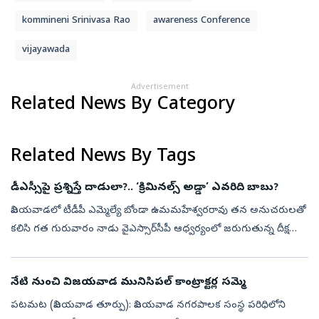
kommineni Srinivasa Rao
awareness Conference
vijayawada
Advertisement
Related News By Category
Related News By Tags
డీఎస్సీపై ప్రశ్నిస్తే దాడులా?.. ‘క్రిమినల్స్‌ అడ్డా’ ఎవరిది బాబు?
విజయవాడలో టీడీపీ ఎమ్మెల్యే బోండా ఉమమహేశ్వరరావు తన అనుచరులతో
కలిసి గత గురువారం నాడు వైఎస్సార్‌సీపీ ఆధ్వర్యంలో జరుగుతున్న దీక్ష
శిబిరంపై దాడి చేశారు. టెంట్ పీకేశారు. అక్కడ కొందరు టీడీపీ గూండాలు వికృత
చే...
నేటి నుంచి విజయవాడ మునిసిపల్‌ కాంట్రాక్టర్ల సమ్మె
పటమట (విజయవాడ తూర్పు): విజయవాడ నగరపాలక సంస్థ పరిధిలోని