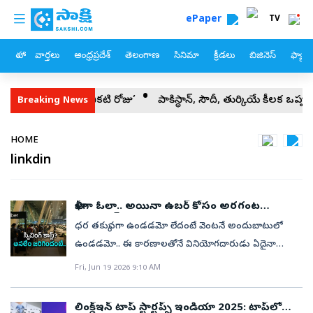
custom menu
Skip to main content
ePaper
TV
హోం
వార్తలు
ఆంధ్రప్రదేశ్
తెలంగాణ
సినిమా
క్రీడలు
బిజినెస్
ఫ్యామ
ిన్నారులకు ఇది చీకటి రోజు’
పాకిస్థాన్‌, సౌదీ, తుర్కియే కీలక ఒప్పందం
Breaking News
Breadcrumb
HOME
linkdin
ఖాళీగా ఓలా.. అయినా ఉబర్‌ కోసం అరగంట
వెయిటింగ్‌!
ధర తక్కువగా ఉండడమో లేదంటే వెంటనే అందుబాటులో
ఉండడమో.. ఈ కారణాలతోనే వినియోగదారుడు ఏదైనా
ఎంచుకుంటాడని అనుకుంటాం. కానీ బెంగళూరు
Fri, Jun 19 2026 9:10 AM
విమానాశ్రయంలో జరిగిన ఓ సంఘటన మాత్రం అందుకు
భిన్నమైన చిత్రాన్ని చూపించింది. ఓలా క్యాబ్‌లు సిద్ధంగా ఉన్నా..
లింక్డ్‌ఇన్ టాప్‌ స్టార్టప్స్‌ ఇండియా 2025: టాప్‌లో