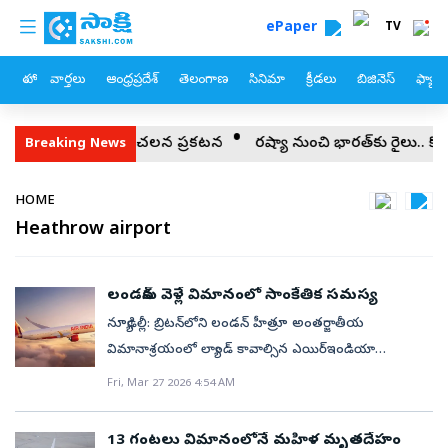
custom menu
Skip to main content
ePaper
TV
హోం
వార్తలు
ఆంధ్రప్రదేశ్
తెలంగాణ
సినిమా
క్రీడలు
బిజినెస్
ఫ్యామ
 ఎక్కడ?.. ఇరాన్ సంచలన ప్రకటన
రష్యా నుంచి భారత్‌కు రైలు.. కొత్త కారిడా
Breaking News
Breadcrumb
HOME
Heathrow airport
లండన్‌కు వెళ్లే విమానంలో సాంకేతిక సమస్య
న్యూఢిల్లీ: బ్రిటన్‌లోని లండన్‌ హీత్రూ అంతర్జాతీయ
విమానాశ్రయంలో ల్యాండ్‌ కావాల్సిన ఎయిర్‌ఇండియా
ఏ350రకం విమానం సాంకేతిక సమస్యలతో తిరిగొచ్చి ఢిల్లీ
Fri, Mar 27 2026 4:54 AM
ఎయిర్‌పోర్ట్‌లో దిగాల్సి వచ్చింది. సౌదీ అరేబియా గగనతంలోకి
ప్రవేశించాక సాంకేతిక సమస్య తలెత్తడంతో తప్పనిసరి
13 గంటలు విమానంలోనే మహిళ మృతదేహం