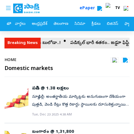
custom menu
Skip to main content
ePaper
TV
హోం
వార్తలు
ఆంధ్రప్రదేశ్
తెలంగాణ
సినిమా
క్రీడలు
బిజినెస్
ఫ్యామ
్లకు.. వచ్చేసింది బుల్లోడా..!
పడిక్కల్‌ భారీ శతకం.. జడ్డూ ఫిఫ్టీ.. బ్రార్
Breaking News
Breadcrumb
HOME
Domestic markets
పసిడి @ 1.38 లక్షలు
న్యూఢిల్లీ: అంతర్జాతీయ మార్కెట్లకు అనుగుణంగా దేశీయంగా
పుత్తడి, వెండి రేట్లు కొత్త రికార్డు స్థాయిలకు దూసుకెళ్తున్నాయి.
ఆలిండియా సరాఫా అసోసియేషన్‌ ప్రకారం సోమవారం న్యూఢిల్లీ
Tue, Dec 23 2025 4:38 AM
బులియన్‌ మార్కెట్లో 99.9 శాతం స్వచ్ఛత గల 10 గ్రాముల
పసిడి రేటు రూ. 1,685 మేర పెరిగింది. రూ. 1,38,200కి
బంగారం @ 1,31,800