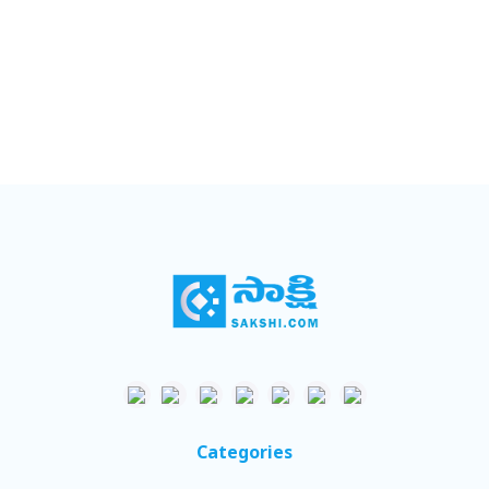
సంకేతాలు కనిపిస్తున్నాయి. జీఎస్‌టీ వసూళ్లు మళ్లీ రూ. 1 లక్ష
కోట్ల మార్కును దాటుతున్నాయి. ఐఎంఎఫ్‌ లెక్కల ప్రకారం
భారత ఎకానమీ ప్రస్తుత ఆర్థిక సంవత్సరంలో 10.3 శాతం
క్షీణించే అవకాశమున్నా, వచ్చే ఆర్థిక సంవత్సరం 8.8 శాతం
స్థాయిలో వృద్ధి సాధించవచ్చు. కోవిడ్‌–19 వ్యాప్తి ట్రెండ్, టీకాలు
కరోనా వైరస్‌ టీకాల సమర్థత, వ్యాక్సినేషన్‌ ప్రోగ్రాం నూతన
సంవత్సరంలో అన్నింటికన్నా కీలకంగా ఉండనున్నాయి.
ఇప్పటికే పలు దేశాల్లో టీకాలు వేస్తుండగా.. భారత్‌లోనూ
జనవరిలో దీన్ని చేపట్టేందుకు సన్నాహాలు జరుగుతున్నాయి.
ఫైజర్‌–బయోఎన్‌టెక్, ఆక్స్‌ఫర్డ్‌–ఆ్రస్టాజెనెకా, భారత్‌
బయోటెక్‌కు చెందిన కోవాక్సిన్‌ టీకాలపై అందరి దృష్టి ఉంది. ఇక
సెకండ్‌ వేవ్‌ కట్టడీ కీలక అంశమే కావడం గమనార్హం. ఆర్‌బీఐ
పాలసీ రేట్లు అంతర్జాతీయ కన్సల్టెన్సీ సంస్థ నొమురా అంచనాల
ప్రకారం భారత్‌లో రిటైల్‌ ద్రవ్యోల్బణం గరిష్ట స్థాయిలో ఉంది. ఇది
ఇప్పుడప్పుడే దిగి వచ్చేలా కనిపించడం లేదు. కాబట్టి 2021
మొత్తం మీద రిజర్వ్‌ బ్యాంక్‌ .. వడ్డీ రేట్లను తగ్గించే అవకాశాలు
Categories
ఉండకపోవచ్చు. అంతే కాకుండా మధ్యకాలికంగా చూస్తే
ద్రవ్యోల్బణం ఎగియవచ్చని, 2022లో ఆర్‌బీఐ మళ్లీ వడ్డీ రేట్లను