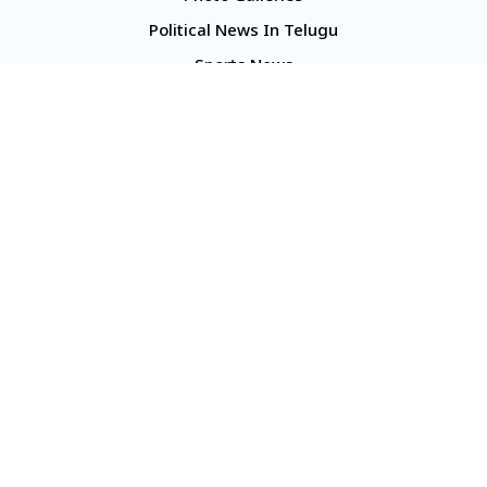
Political News In Telugu
Sports News
TS Politics News
Telangana News
Telugu Movie Reviews
Company
About Us
Contact Us
Media Kit
Terms And Conditions