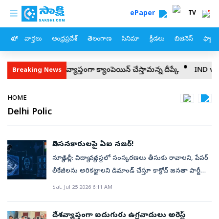
custom menu
Skip to main content
ePaper
TV
హోం
వార్తలు
ఆంధ్రప్రదేశ్
తెలంగాణ
సినిమా
క్రీడలు
బిజినెస్
ఫ్యామ
మరో సంచలనం.. దేశవ్యాప్తంగా క్యాంపెయిన్‌ చేస్తామన‍్న దీప్కే
IND vs SL: 
Breaking News
Breadcrumb
HOME
Delhi Polic
నిరసనకారులపై ఏఐ నజర్‌!
న్యూఢిల్లీ: విద్యా వ్యవస్థలో సంస్కరణలు తీసుకు రావాలని, పేపర్‌
లీకేజీలను అరికట్టాలని డిమాండ్‌ చేస్తూ కాక్రోచ్‌ జనతా పార్టీ
ఆధ్వర్యంలో ఢిల్లీలోని జంతర్‌మంతర్‌ వద్ద యువత, విద్యార్థు
Sat, Jul 25 2026 6:11 AM
లు పెద్ద ఎత్తున ఉద్యమిస్తున్నారు. అయితే, ఉద్యమకా రులపై
పోలీసులు ప్రత్యేకంగా నిఘా పెట్టారన్న ఆరోపణలు వస్తున్నాయి.
దేశవ్యాప్తంగా ఐదుగురు ఉగ్రవాదులు అరెస్ట్‌