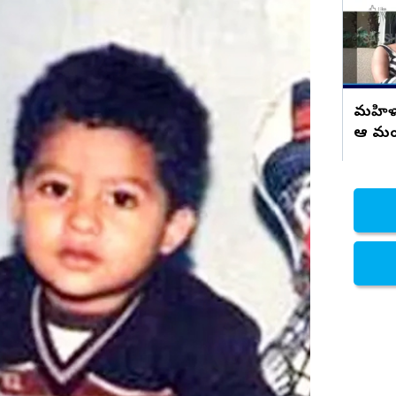
నిజామాబాద్
్యం
కామారెడ్డి
ి
రంగారెడ్డి
మహిళా జ
వికారాబాద్
ఆ మంత్
వరంగల్
హన్మకొండ
జనగాం
జయశంకర్
మహబూబాబాద్
ములుగు