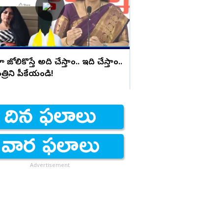
ోలికొస్తే అది చేస్తాం.. ఇది చేస్తాం..
రిని పీకేయండి!
Advertisement