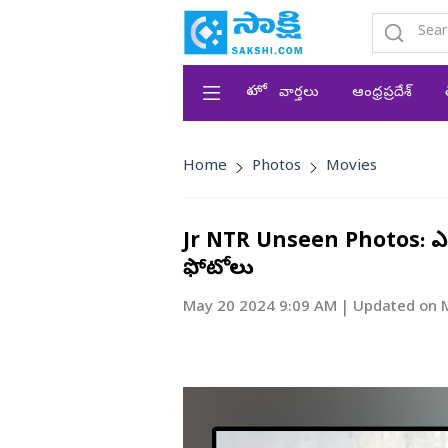
Skip to main content
custom menu
హోం
వార్తలు
ఆంధ్రప్రదేశ్
పాలిటిక్స్
ఏపీ వార్తలు
Breadcrumb
Home
Photos
Movies
క్రైమ్
ఫ్యాక్ట్ చెక్
వార్తలు
ఎడిటోరియల్
జాతీయం
అమరావతి
సినిమా
గెస్ట్ కాలమ్
Jr NTR Unseen Photos: ఎన్టీ
ఎన్‌ఆర్‌ఐ
అనంతపురం
ఫోటోలు
క్రీడలు
కార్టూన్
ప్రపంచం
శ్రీ సత్యసాయి
బిజినెస్
సోషల్ మీడియా
May 20 2024 9:09 AM
| Updated on
సాక్షి ఒరిజినల్స్
చిత్తూరు
డింగ్ డాంగ్ 2.0
పాడ్‌కాస్ట్‌
గుడ్ న్యూస్
తిరుపతి
గరం గరం వార్తలు
దిన ఫలాలు
తూర్పు గోదావర
యూట్యూబ్ డిజిటల్
వార ఫలాలు
కాకినాడ
సాగుబడి
రీ రిలీజ్ ఈవెంట్ ముఖ్య
ఉప్పెనలా తరలొచ్చిన జనం.. జగన్‌ప