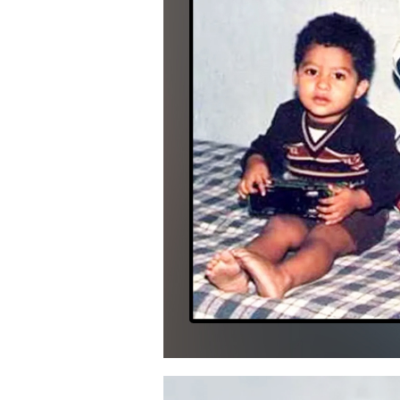
డా. బి ఆర్‌ అం
ద్ (ఫొటోలు)
చెక్కుచెదరని అభిమానం (ఫొటోలు)
ఎడ్యుకేషన్
గుంటూరు
కర్ణాటక
బాపట్ల
తమిళనాడు
పల్నాడు
ఢిల్లీ
కృష్ణా
మహారాష్ట్ర
ఎన్టీఆర్
ఒడిశా
కర్నూలు
నంద్యాల
ప్రకాశం
శ్రీపొట్టి శ్రీరా
శ్రీకాకుళం
విశాఖపట్నం
.. డీకేకు చెక్ పెట్టే
ప్రీతీ జింటాతో బ్రెట్ లీ ప్రేమాయణం
అనకాపల్లి
అల్లూరి సీతా