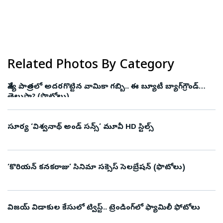
Related Photos By Category
వేశ్య పాత్రలో అదరగొట్టిన వామికా గబ్బి.. ఈ బ్యూటీ బ్యాగ్‌గ్రౌండ్‌
తెలుసా? (ఫొటోలు)
సూర్య ‘విశ్వనాథ్ అండ్ సన్స్’ మూవీ HD స్టిల్స్
‘కొరియన్‌ కనకరాజు’ సినిమా సక్సెస్‌ సెలబ్రేషన్‌ (ఫొటోలు)
విజయ్ విడాకుల కేసులో ట్విస్ట్.. ట్రెండింగ్‌లో ఫ్యామిలీ ఫోటోలు