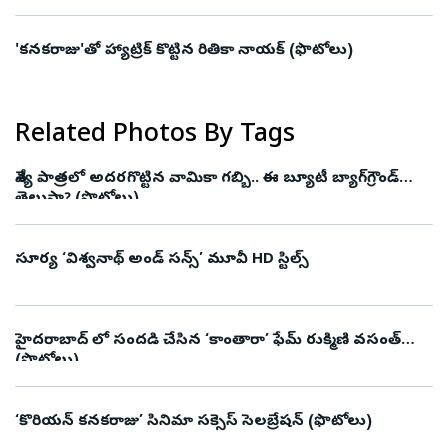
'కనకరాజు'తో హ్యాట్రిక్ కొట్టిన రితికా నాయక్ (ఫొటోలు)
Related Photos By Tags
వేశ్య పాత్రలో అదరగొట్టిన వామికా గబ్బి.. ఈ బ్యూటీ బ్యాగ్‌గ్రౌండ్‌
తెలుసా? (ఫొటోలు)
సూర్య ‘విశ్వనాథ్ అండ్ సన్స్’ మూవీ HD స్టిల్స్
హైదరాబాద్ లో సందడి చేసిన ‘కాంతారా’ ఫేమ్‌ రుక్మిణి వసంత్‌
(ఫొటోలు)
‘కొరియన్‌ కనకరాజు’ సినిమా సక్సెస్‌ సెలబ్రేషన్‌ (ఫొటోలు)