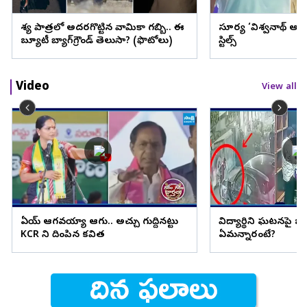
వేశ్య పాత్రలో అదరగొట్టిన వామికా గబ్బి.. ఈ
సూర్య ‘విశ్వనాథ్ అం
బ్యూటీ బ్యాగ్‌గ్రౌండ్‌ తెలుసా? (ఫొటోలు)
స్టిల్స్
Video
View all
ఏయ్ ఆగవయ్యా ఆగు.. అచ్చు గుద్దినట్టు
విద్యార్థిని ఘటనపై జ
KCR ని దింపిన కవిత
ఏమన్నారంటే?