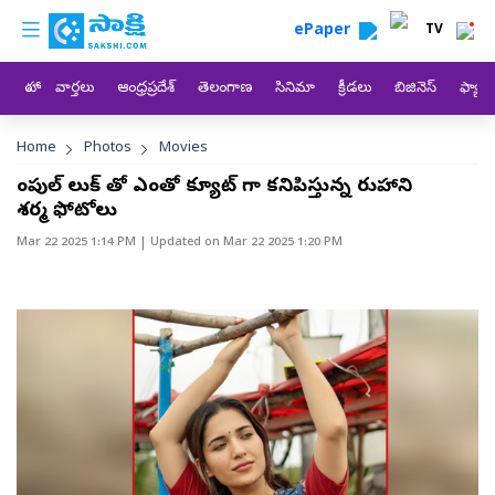
custom menu
Skip to main content
ePaper
TV
హోం
వార్తలు
ఆంధ్రప్రదేశ్
తెలంగాణ
సినిమా
క్రీడలు
బిజినెస్
ఫ్యామ
Breadcrumb
Home
Photos
Movies
సింపుల్ లుక్ తో ఎంతో క్యూట్ గా కనిపిస్తున్న రుహాని
శర్మ ఫోటోలు
Mar 22 2025 1:14 PM
| Updated on
Mar 22 2025 1:20 PM