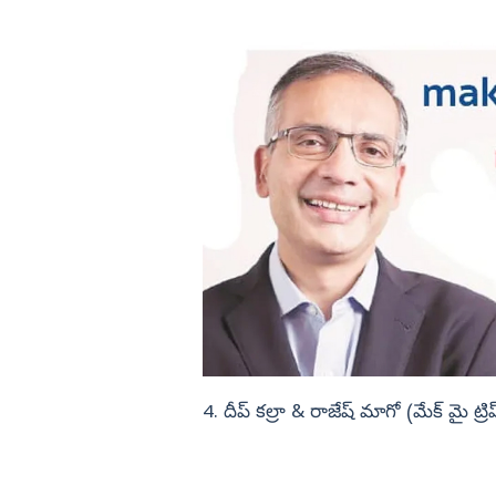
4. దీప్ కల్రా & రాజేష్ మాగో (మేక్ మై ట్రిప