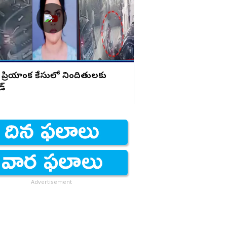
హెచ్చరిక
 ప్రియాంక కేసులో నిందితులకు
డ్
Advertisement