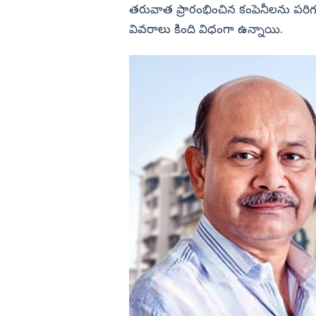
తరువాత ప్రారంభించిన కంపెనీలను పరిగ
విజయనగరం
వివరాలు కింది విధంగా ఉన్నాయి.
పార్వతీపురం మన
పశ్చిమ గోదావర
ఏలూరు
వైఎస్సార్
అన్నమయ్య