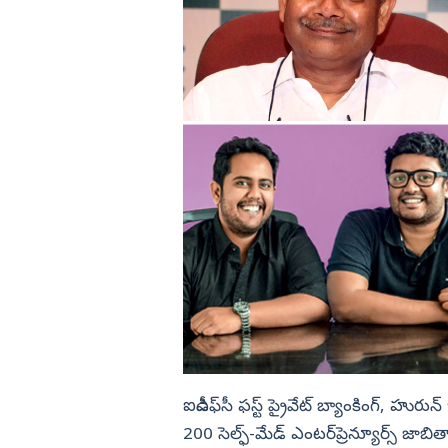
డా. బి ఆర్‌ అం
వేల్ కావడి ఉత్సవం
'కనకరాజు'తో హ్యాట్రిక్ కొట్టిన రితికా
ఎడ్యుకేషన్
గుంటూరు
నాయక్ (ఫొటోలు)
కర్ణాటక
బాపట్ల
తమిళనాడు
పల్నాడు
ఢిల్లీ
కృష్ణా
మహారాష్ట్ర
ఎన్టీఆర్
ఒడిశా
కర్నూలు
నంద్యాల
ప్రకాశం
శ్రీపొట్టి శ్రీరా
శ్రీకాకుళం
విశాఖపట్నం
ఐడీఎఫ్‌సీ ఫస్ట్ ప్రైవేట్ బ్యాంకింగ్, 
అనకాపల్లి
లనం.. 3 కారుతో
కొరియన్ కనకరాజు హిట్టా? ఫట్టా?
200 సెల్ఫ్-మేడ్ ఎంటర్‌ప్రెన్యూర్స్‌ 
అల్లూరి సీతా