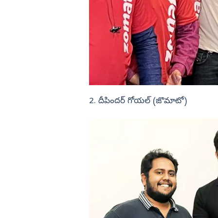
2. దీపిందర్ గోయల్ (జొమాటో)