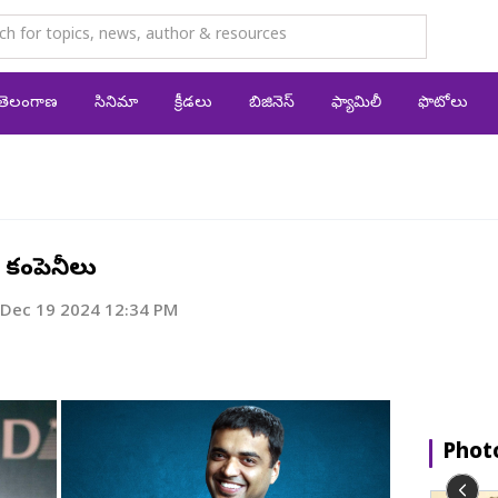
తెలంగాణ
సినిమా
క్రీడలు
బిజినెస్
ఫ్యామిలీ
ఫొటోలు
తెలంగాణ వార్తలు
సమస్తం
సమస్తం
సమస్తం
సమస్తం
న్యూస్
హైదరాబాద్
టాలీవుడ్
క్రికెట్
మార్కెట్
ఉమెన్‌ పవర్‌
సినిమా
ఆదిలాబాద్
బిగ్ బాస్
ఇతర క్రీడలు
టెక్నాలజీ
వింతలు విశేషాలు
క్రీడలు
 కంపెనీలు
కొమరం భీమ్
రివ్యూలు
కార్పొరేట్
ఫన్ డే
బిజినెస్
Dec 19 2024 12:34 PM
నిర్మల్
గాసిప్స్
రియల్టీ
లైఫ్‌స్టైల్‌
వైఎస్‌ జగన్
కరీంనగర్
ఓటీటీ
ఆటోమొబైల్
ఎక్స్‌ట్రా
ఫ్యామిలీ
మంచిర్యాల
బాలీవుడ్
పర్సనల్‌ ఫైనాన్స్‌
ఈవెంట్స్
ి
జగిత్యాల
సౌత్‌ ఇండియా
ఎకానమీ
భక్తి
Phot
పెద్దపల్లి
హాలీవుడ్
మీకు తెలు