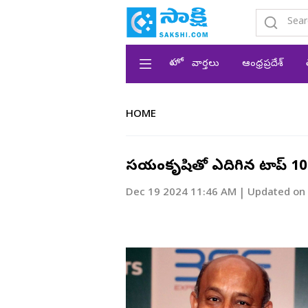
Skip to main content
custom menu
హోం
వార్తలు
ఆంధ్రప్రదేశ్
పాలిటిక్స్
ఏపీ వార్తలు
Breadcrumb
HOME
క్రైమ్
ఫ్యాక్ట్ చెక్
వార్తలు
ఎడిటోరియల్
జాతీయం
అమరావతి
సినిమా
గెస్ట్ కాలమ్
స్వయంకృషితో ఎదిగిన టాప్‌ 10
ఎన్‌ఆర్‌ఐ
అనంతపురం
క్రీడలు
కార్టూన్
Dec 19 2024 11:46 AM
ప్రపంచం
| Updated on
శ్రీ సత్యసాయి
బిజినెస్
సోషల్ మీడియా
సాక్షి ఒరిజినల్స్
చిత్తూరు
డింగ్ డాంగ్ 2.0
పాడ్‌కాస్ట్‌
గుడ్ న్యూస్
తిరుపతి
గరం గరం వార్తలు
దిన ఫలాలు
తూర్పు గోదావర
యూట్యూబ్ డిజిటల్
వార ఫలాలు
కాకినాడ
సాగుబడి