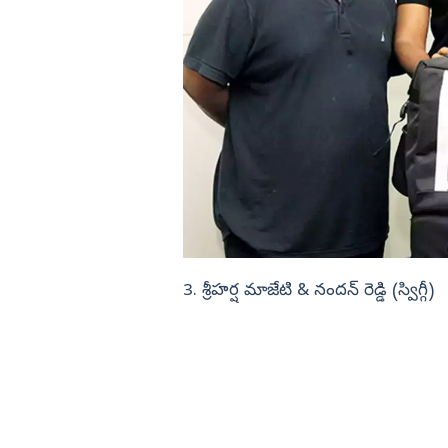
3. శ్రీహర్ష మాజేటి & నందన్ రెడ్డి (స్విగ్గీ)