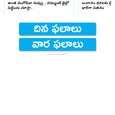
అంత మొగోడివా నువ్వు... దమ్ముంటే జైల్లో
బంగారం ధరలకు బ్రేక
పెట్టించు చూస్తా..
భారీగా పతనం
Advertisement