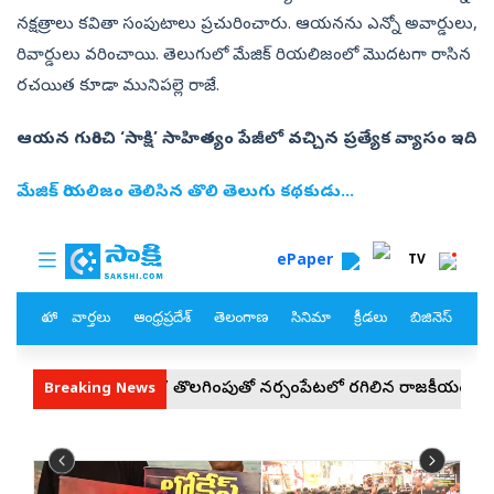
నక్షత్రాలు కవితా సంపుటాలు ప్రచురించారు. ఆయనను ఎన్నో అవార్డులు,
రివార్డులు వరించాయి. తెలుగులో మేజిక్ రియలిజంలో మొదటగా రాసిన
రచయిత కూడా మునిపల్లె రాజే.
ఆయన గురించి ‘సాక్షి’ సాహిత్యం పేజీలో వచ్చిన ప్రత్యేక వ్యాసం ఇది
మేజిక్ రియలిజం తెలిసిన తొలి తెలుగు కథకుడు...