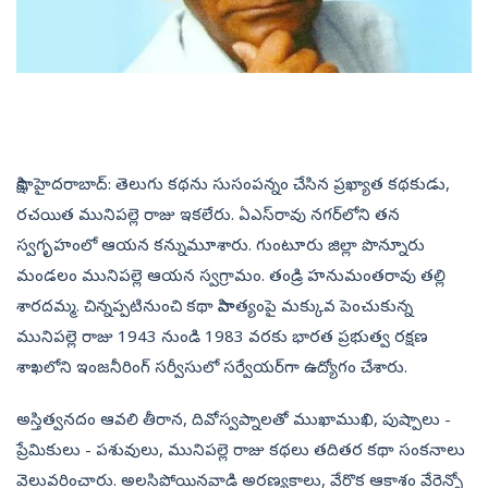
సాక్షి, హైదరాబాద్‌: తెలుగు కథను సుసంపన్నం చేసిన ప్రఖ్యాత కథకుడు,
రచయిత మునిపల్లె రాజు ఇకలేరు. ఏఎస్‌రావు నగర్‌లోని తన
స్వగృహంలో ఆయన కన్నుమూశారు. గుంటూరు జిల్లా పొన్నూరు
మండలం మునిపల్లె ఆయన స్వగ్రామం. తండ్రి హనుమంతరావు తల్లి
శారదమ్మ. చిన్నప్పటినుంచి కథా సాహిత్యంపై మక్కువ పెంచుకున్న
మునిపల్లె రాజు 1943 నుండి 1983 వరకు భారత ప్రభుత్వ రక్షణ
శాఖలోని ఇంజనీరింగ్‌ సర్వీసులో సర్వేయర్‌గా ఉద్యోగం చేశారు.
అస్తిత్వనదం ఆవలి తీరాన, దివోస్వప్నాలతో ముఖాముఖి, పుష్పాలు -
ప్రేమికులు - పశువులు, మునిపల్లె రాజు కథలు తదితర కథా సంకనాలు
వెలువరించారు. అలసిపోయినవాడి అరణ్యకాలు, వేరొక ఆకాశం వేరెన్నో