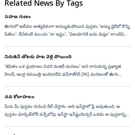
Related News By Tags
సహజ గుణం
తెలుగులో ఇటీవల అత్యధికంగా అమ్ముడుపోయిన పుస్తకం ‘అమ్మ డైరీలో కొన్ని
పేజీలు’. దీనికంటే ముందు ‘నా ఇష్టం’, ‘విజయానికి ఐదు మెట్లు’ లాంటివి
బెస్ట్‌ సెల్లర్స్‌. అత్యధిక పునర్ముద్రణలు పొందినవాటిల్లో ‘మహాప్రస్...
నిదురించే తోటకు పాట వెళ్లి పోయింది
‘జీవితం ఒక ప్రయాణం చివరి మజిలీ మరణం’ అని రాసుకున్న ప్రఖ్యాత
హిందీ, ఆంగ్ల కవయిత్రి ఇందిరాదేవి ధన్‌రాజ్‌గిర్‌ (96) మరణంతో తెలుగు
సాహిత్యానికీ, రాచరిక అభిలాషకీ ఉన్న అనుబంధం ముగిసి పోయింది.
ధన్‌రాజ్‌గిర్‌...
నవ కోలాహలం
మీరు మీ పుస్తకం గురించి రీల్‌ చేస్తారు. అది ఇన్‌స్టాలో ప్లే అవుతుంది. ఆ
పుస్తకం మార్కెట్‌లోకి వచ్చేలోపు ఇన్‌స్టా ఇన్‌ఫ్లుయెన్సర్‌ ఒకడు ఆ పుస్తకాన్ని
చూపుతూ, అందులో ఏముందో రివ్యూ చేస్తూ రీల్‌ చేస్తాడు....