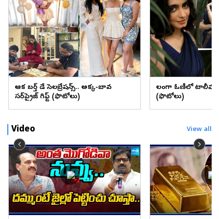
ఆషిక బర్త్ డే సెలబ్రేషన్స్.. అక్క-బావ
లంగా ఓణీలో టాలీవుడ్
సర్‌ప్రైజ్ గిఫ్ట్ (ఫొటోలు)
(ఫొటోలు)
Video
View all