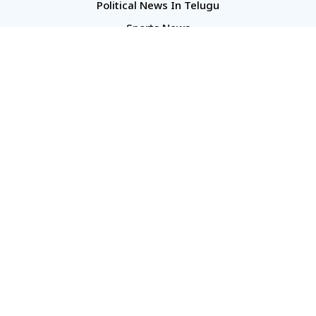
Political News In Telugu
Sports News
TS Politics News
Telangana News
Telugu Movie Reviews
Company
About Us
Contact Us
Media Kit
Terms And Conditions
Our Media