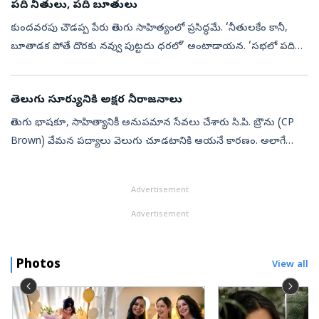
పది నీతులు, పది బూతులు
కుందవరపు చౌడప్ప పేరు తెలుగు సాహిత్యంలో ప్రసిద్ధమే. ‘నీతులకేం కానీ,
బూతాడక పోతే దొరకు నవ్వు పుట్టదు ధరలో’ అంటాడాయన. ‘సభలో పది
నీతులూ, పది బూతులూ ఉన్న పద్యాలు చెప్పినవాడే అధికు’డంటూ నీతినీ,
బూతునూ ఒకే గ...
తెలుగు సూర్యునికి అక్షర నీరాజనాలు
తెలుగు భాషకూ, సాహిత్యానికీ అనుపమాన సేవలు చేశారు సి.పి. బ్రౌను (CP
Brown) వేమన పద్యాలు వెలుగు చూడటానికి ఆయనే కారణం. అలాగే
ఆయన రూపొందించిన ‘తెలుగు–ఇంగ్లీషు నిఘంటువు’ ఇప్పటికీ
ప్రామాణికమైనదిగానే వెలుగొంద...
Advertisement
Advertisement
Photos
View all