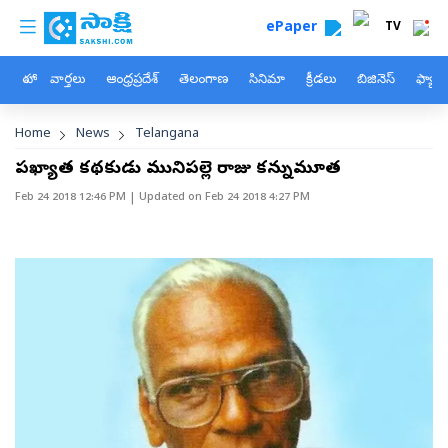
custom menu
Skip to main content
ePaper
TV
హోం
వార్తలు
ఆంధ్రప్రదేశ్
తెలంగాణ
సినిమా
క్రీడలు
బిజినెస్
ఫ్యామ
Breadcrumb
Home
News
Telangana
ప్రఖ్యాత కథకుడు మునిపల్లె రాజు కన్నుమూత
Feb 24 2018 12:46 PM
| Updated on
Feb 24 2018 4:27 PM