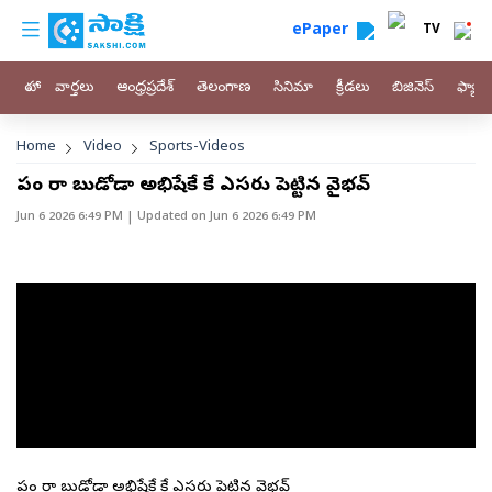
custom menu
Skip to main content
ePaper
TV
హోం
వార్తలు
ఆంధ్రప్రదేశ్
తెలంగాణ
సినిమా
క్రీడలు
బిజినెస్
ఫ్యామ
Breadcrumb
Home
Video
Sports-Videos
పాపం రా బుడోడా అభిషేకే కే ఎసరు పెట్టిన వైభవ్
Jun 6 2026 6:49 PM
| Updated on
Jun 6 2026 6:49 PM
పాపం రా బుడోడా అభిషేకే కే ఎసరు పెట్టిన వైభవ్