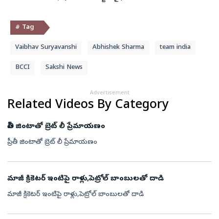
# Tag
Vaibhav Suryavanshi
Abhishek Sharma
team india
BCCI
Sakshi News
Advertisement
Related Videos By Category
ప్రీతీ జింటాతో బ్రెట్ లీ ప్రేమాయణం
ప్రీతీ జింటాతో బ్రెట్ లీ ప్రేమాయణం
మాజీ క్రికెటర్ ఇంటిపై రాళ్లు,పెట్రోల్ బాంబులతో దాడి
మాజీ క్రికెటర్ ఇంటిపై రాళ్లు,పెట్రోల్ బాంబులతో దాడి