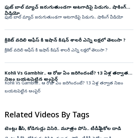
ఫుట్ బాల్ మ్యాచ్ జరుగుతుండగా ఆటగాడిపై పిడుగు.. షాకింగ్
వీడియో
ఫుట్ బాల్ మ్యాచ్ జరుగుతుండగా ఆటగాడిపై పిడుగు.. షాకింగ్ వీడియో
క్రికెట్ వదిలి ఆఫీస్ కి ఇషాన్ కిషన్ శాలరీ ఎన్ని లక్షలో తెలుసా ?
క్రికెట్ వదిలి ఆఫీస్ కి ఇషాన్ కిషన్ శాలరీ ఎన్ని లక్షలో తెలుసా ?
Kohli Vs Gambhir.. ఆ రోజు ఏం జరిగిందంటే? 13 ఏళ్ల తర్వాత
నిజం బయటపెట్టిన అంపైర్
Kohli Vs Gambhir.. ఆ రోజు ఏం జరిగిందంటే? 13 ఏళ్ల తర్వాత నిజం
బయటపెట్టిన అంపైర్
Related Videos By Tags
టెంట్లు పీకేసి, కోడిగుడ్లు విసిరి.. మూత్రం పోసి.. టీడీపీ సైకోల దాడి