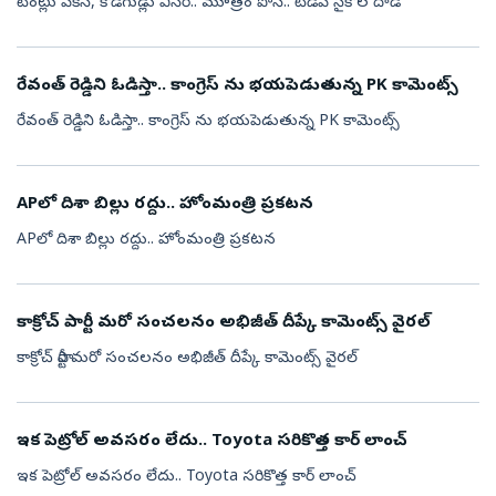
టెంట్లు పీకేసి, కోడిగుడ్లు విసిరి.. మూత్రం పోసి.. టీడీపీ సైకోల దాడి
రేవంత్ రెడ్డిని ఓడిస్తా.. కాంగ్రెస్ ను భయపెడుతున్న PK కామెంట్స్
రేవంత్ రెడ్డిని ఓడిస్తా.. కాంగ్రెస్ ను భయపెడుతున్న PK కామెంట్స్
APలో దిశా బిల్లు రద్దు.. హోంమంత్రి ప్రకటన
APలో దిశా బిల్లు రద్దు.. హోంమంత్రి ప్రకటన
కాక్రోచ్ పార్టీ మరో సంచలనం అభిజీత్ దీప్కే కామెంట్స్ వైరల్
కాక్రోచ్ పార్టీ మరో సంచలనం అభిజీత్ దీప్కే కామెంట్స్ వైరల్
ఇక పెట్రోల్ అవసరం లేదు.. Toyota సరికొత్త కార్ లాంచ్
ఇక పెట్రోల్ అవసరం లేదు.. Toyota సరికొత్త కార్ లాంచ్