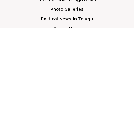
International Telugu News
Photo Galleries
Political News In Telugu
Sports News
TS Politics News
Telangana News
Telugu Movie Reviews
Company
About Us
Contact Us
Media Kit
Terms And Conditions