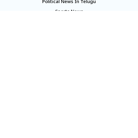
Political News In Telugu
Sports News
TS Politics News
Telangana News
Telugu Movie Reviews
Company
About Us
Contact Us
Media Kit
Terms And Conditions
Our Media