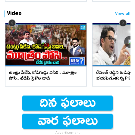
Video
View all
టెంట్లు పీకేసి, కోడిగుడ్లు విసిరి.. మూత్రం
రేవంత్ రెడ్డిని ఓడిస్తా..
పోసి.. టీడీపీ సైకోల దాడి
భయపెడుతున్న PK కామ
Advertisement