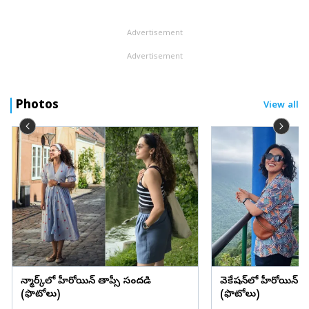
సాయంత్రం పోలీస్‌ స్టేషన్‌కు పిలిపించగా.. పురుగుల మందు తాగి
ఆత్మహత్యా...
Advertisement
Advertisement
Photos
View all
డెన్మార్క్‌లో హీరోయిన్ తాప్సీ సందడి
వెకేషన్‌లో హీరోయిన్ శ్రద్
(ఫొటోలు)
(ఫొటోలు)