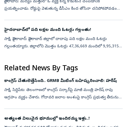
హైదరాబాద్: మద్యం మత్తులో ఓ వ్యక్తి కన్న కొడుకునే చంపడానికి
ప్రయత్నించాడు. రోడ్డుపై వెళుతున్న డీసీఎం కింద తోసినా చనిపోకపోవడంతో
ఫ్లై ఓవర్‌ పిల్లర్‌కేసి బాదాడు. అదృష్టవశాత్తు స్థానికులు అడ్డుకోవడంతో
బాలు...
హైదరాబాద్‌లో పది లక్షల మంది ఓటర్లు గల్లంతు!
సాక్షి, హైదరాబాద్‌: హైదరాబాద్‌ జిల్లాలో దాదాపు పది లక్షల మంది ఓటర్లు
గల్లంతయ్యారు. జిల్లాలోని మొత్తం ఓటర్లు 47,36,669 మందిలో 9,95,315
మంది ఓటర్లు ఏమైపోయారో అధికారులకు అంతు చిక్కలేదు. మొత్తం
ఓటర్లలో ఇ...
Related News By Tags
కాంగ్రెస్ చేతులెత్తేసింది.. GRMB మీటింగ్‌ బహిష్కరించాలి: హరీష్‌
సాక్షి, సిద్దిపేట: తెలంగాణలో కాంగ్రెస్‌ సర్కార్‌పై మాజీ మంత్రి హరీష్‌ రావు
ఆగ్రహం వ్యక్తం చేశారు. గోదావరి జలాల అంశంపై కాంగ్రెస్ ప్రభుత్వ తీరును
తీవ్రంగా విమర్శించారు. రాష్ట్ర ప్రభుత్వానికి ప్రాజెక్టు...
అత్యంత విలువైన భూముల్లో ఇందిరమ్మ ఇళ్లు..!