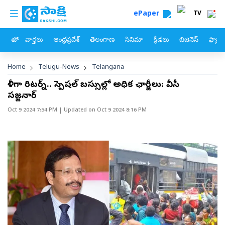
custom menu
Skip to main content
ePaper
TV
హోం
వార్తలు
ఆంధ్రప్రదేశ్
తెలంగాణ
సినిమా
క్రీడలు
బిజినెస్
ఫ్యామ
Breadcrumb
Home
Telugu-News
Telangana
ఖాళీగా రిటర్న్‌.. స్పెషల్‌ బస్సుల్లో అధిక ఛార్జీలు: వీసీ
సజ్జనార్‌
Oct 9 2024 7:54 PM
| Updated on
Oct 9 2024 8:16 PM