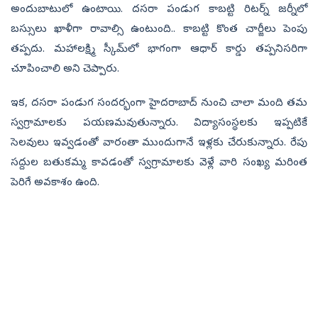
అందుబాటులో ఉంటాయి. దసరా పండుగ కాబట్టి రిటర్న్ జర్నీలో
బస్సులు ఖాళీగా రావాల్సి ఉంటుంది.. కాబట్టి కొంత చార్జీలు పెంపు
తప్పదు. మహాలక్ష్మి స్కీమ్‌లో భాగంగా ఆధార్ కార్డు తప్పనిసరిగా
చూపించాలి అని చెప్పారు.
ఇక, దసరా పండుగ సందర్భంగా హైదరాబాద్‌ నుంచి చాలా మంది తమ
స్వగ్రామాలకు పయణమవుతున్నారు. విద్యాసంస్థలకు ఇప్పటికే
సెలవులు ఇవ్వడంతో వారంతా ముందుగానే ఇళ్లకు చేరుకున్నారు. రేపు
సద్దుల బతుకమ్మ కావడంతో స్వగ్రామాలకు వెళ్లే వారి సంఖ్య మరింత
పెరిగే అవకాశం ఉంది.