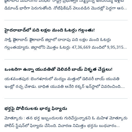
హైదరాబాద్‌ మహానగర పరిధిలో రాష్ట్ర ప్రభుత్వం నిర్మిస్తున్న ఇందిరమ్మ ఇళ్లకు
డిమాండ్‌ భారీగా పెరుగుతోంది. నోటిఫికేషన్‌ వెలువడిన మొదట్లో పెద్దగా ఆసక్తి
చూపని ప్రజలు ఇటీవలి కాలంలో ఇందిరమ్మ ఇళ్లకు పెద్ద సం...
హైదరాబాద్‌లో పది లక్షల మంది ఓటర్లు గల్లంతు!
సాక్షి, హైదరాబాద్‌: హైదరాబాద్‌ జిల్లాలో దాదాపు పది లక్షల మంది ఓటర్లు
గల్లంతయ్యారు. జిల్లాలోని మొత్తం ఓటర్లు 47,36,669 మందిలో 9,95,315
మంది ఓటర్లు ఏమైపోయారో అధికారులకు అంతు చిక్కలేదు. మొత్తం
ఓటర్లలో ఇ...
ఒంటరిగా ఉన్నా యువతితో డెలివరీ బాయ్ వికృత చేష్టలు!
యశవంతపుర: బెంగళూరులో మద్యం మత్తులో డెలివరీ బాయ్‌ యువతి
ఇంట్లో రచ్చ చేశాడు. బాధిత యువతి అనేరి ఠక్కర్‌ ఇన్‌స్టాలో వివరించింది.
ఆమె ఒక్కరే ఉండగా డెలివరీ బాయ్‌ వచ్చాడు. ఆమెతో అతి ప్రేమగా
మాట్లాడడం మొదలుపె...
భర్తపై పోలీసులకు భార్య ఫిర్యాదు
మోత్కూరు : తన భర్త ఇబ్బందులకు గురిచేస్తున్నాడని ఓ మహిళ మోత్కూరు
పోలీస్‌ స్టేషన్‌లో ఫిర్యాదు చేసింది. విచారణ నిమిత్తం భర్తను బుధవారం