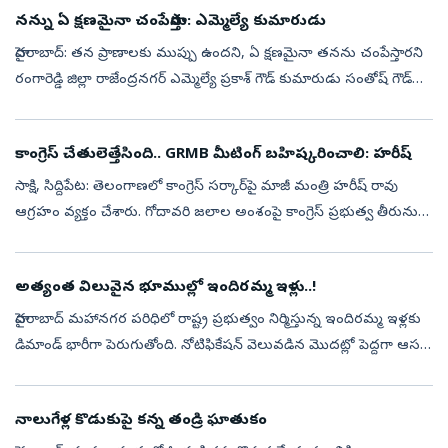
నన్ను ఏ క్ష‌ణ‌మైనా చంపేస్తారు: ఎమ్మెల్యే కుమారుడు
హైద‌రాబాద్‌: త‌న ప్రాణాల‌కు ముప్పు ఉంద‌ని, ఏ క్ష‌ణ‌మైనా త‌న‌ను చంపేస్తార‌ని
రంగారెడ్డి జిల్లా రాజేంద్ర‌న‌గ‌ర్ ఎమ్మెల్యే ప్రకాశ్ గౌడ్ కుమారుడు సంతోష్ గౌడ్
తెలిపారు. ఉంటున్న‌ ఇంటిపై కొంత మంది వ్య‌క్తులు...
కాంగ్రెస్ చేతులెత్తేసింది.. GRMB మీటింగ్‌ బహిష్కరించాలి: హరీష్‌
సాక్షి, సిద్దిపేట: తెలంగాణలో కాంగ్రెస్‌ సర్కార్‌పై మాజీ మంత్రి హరీష్‌ రావు
ఆగ్రహం వ్యక్తం చేశారు. గోదావరి జలాల అంశంపై కాంగ్రెస్ ప్రభుత్వ తీరును
తీవ్రంగా విమర్శించారు. రాష్ట్ర ప్రభుత్వానికి ప్రాజెక్టు...
అత్యంత విలువైన భూముల్లో ఇందిరమ్మ ఇళ్లు..!
హైదరాబాద్‌ మహానగర పరిధిలో రాష్ట్ర ప్రభుత్వం నిర్మిస్తున్న ఇందిరమ్మ ఇళ్లకు
డిమాండ్‌ భారీగా పెరుగుతోంది. నోటిఫికేషన్‌ వెలువడిన మొదట్లో పెద్దగా ఆసక్తి
చూపని ప్రజలు ఇటీవలి కాలంలో ఇందిరమ్మ ఇళ్లకు పెద్ద సం...
నాలుగేళ్ల కొడుకుపై కన్న తండ్రి ఘాతుకం