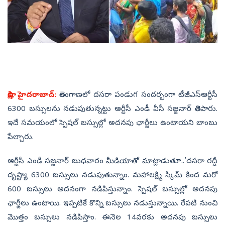
సాక్షి, హైదరాబాద్‌:
తెలంగాణలో దసరా పండుగ సందర్భంగా టీజీఎస్‌ఆర్టీసీ
6300 బస్సులను నడుపుతున్నట్టు ఆర్టీసీ ఎండీ వీసీ సజ్జనార్‌ తెలిపారు.
ఇదే సమయంలో స్పెషల్‌ బస్సుల్లో అదనపు ఛార్జీలు ఉంటాయని బాంబు
పేల్చారు.
ఆర్టీసీ ఎండీ సజ్జనార్‌ బుధవారం మీడియాతో మాట్లాడుతూ..‘దసరా రద్దీ
దృష్ట్యా 6300 బస్సులు నడుపుతున్నాం. మహాలక్ష్మి స్కీమ్ కింద మరో
600 బస్సులు అదనంగా నడిపిస్తున్నాం. స్పెషల్ బస్సుల్లో అదనపు
ఛార్జీలు ఉంటాయి. ఇప్పటికే కొన్ని బస్సులు నడుస్తున్నాయి. రేపటి నుంచి
మొత్తం బస్సులు నడిపిస్తాం. ఈనెల 14వరకు అదనపు బస్సులు