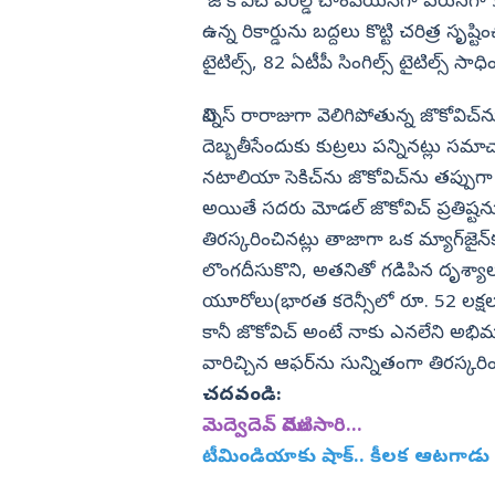
పోలీసులు
జొకోవిచ్ వరల్డ్ చాంపియన్‌గా వరుసగా 
ఉన్న రికార్డును బద్దలు కొట్టి చరిత్ర సృష్టి
విజయనగరం
టైటిల్స్‌, 82 ఏటీపీ సింగిల్స్‌ టైటిల్స్‌ సా
పార్వతీపురం మన
పశ్చిమ గోదావర
టెన్నిస్‌ రారాజుగా వెలిగిపోతున్న జొకోవిచ్
ఏలూరు
దెబ్బతీసేందుకు కుట్రలు పన్నినట్లు సమాచారం
నటాలియా సెకిచ్‌ను జొకోవిచ్‌ను తప్పుగ
వైఎస్సార్
అయితే సదరు మోడల్‌ జొకోవిచ్‌ ప్రతిష్ట
అన్నమయ్య
తిరస్కరించినట్లు తాజాగా ఒక మ్యాగ్‌జైన్
లొంగదీసుకొని, అతనితో గడిపిన దృశ్యా
యూరోలు(భారత కరెన్సీలో రూ. 52 లక్షలు
కానీ జొకోవిచ్‌ అంటే నాకు ఎనలేని అభిమ
వారిచ్చిన ఆఫర్‌ను సున్నితంగా తిరస్కరిం
చదవండి:
మెద్వెదెవ్‌ మొదటిసారి...
టీమిండియాకు షాక్‌.. కీలక ఆటగాడ