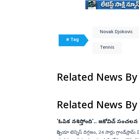
Novak Djokovic
# Tag
Tennis
Related News By
Related News By
‘ఓపిక నశిస్తోంది’.. జకోవిచ్‌ సంచలన
సెర్బియా టెన్నిస్ దిగ్గ‌జం, 24 సార్లు గ్రాండ్‌స్ల