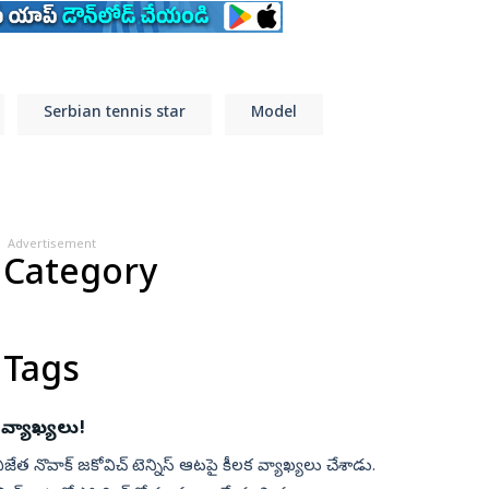
Serbian tennis star
Model
Advertisement
 Category
 Tags
 వ్యాఖ్యలు!
ామ్ విజేత నొవాక్ జ‌కోవిచ్ టెన్నిస్ ఆట‌పై కీల‌క వ్యాఖ్య‌లు చేశాడు.