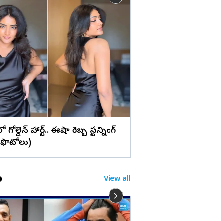
లు
వైట్ డ్రెస్‌లో ప్రగ్యా జైస్వ
మ్యాజిక్... (ఫొటోలు)
రెస్‌లో గోల్డెన్ హార్ట్.. ఈషా రెబ్బ స్టన్నింగ్
!(ఫొటోలు)
o
View all
రెడ్ బుక్ అరాచకం రక్తం