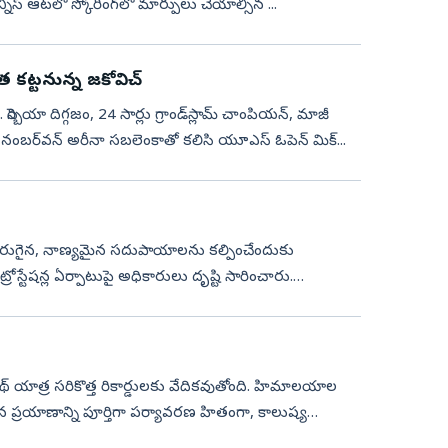
ిస్ ఆట‌లో స్కోరింగ్‌లో మార్పులు చేయాల్సిన ...
క‌ట్ట‌నున్న జ‌కోవిచ్‌
్బియా దిగ్గజం, 24 సార్లు గ్రాండ్‌స్లామ్ చాంపియ‌న్, మాజీ
ంచ నంబ‌ర్‌వ‌న్ అరీనా స‌బ‌లెంకాతో క‌లిసి యూఎస్ ఓపెన్ మిక్...
 మెరుగైన, నాణ్యమైన సదుపాయాలను కల్పించేందుకు
ట్రోస్టేషన్ల ఏర్పాటుపై అధికారులు దృష్టి సారించారు.
థ్ యాత్ర సరికొత్త రికార్డులకు వేదికవుతోంది. హిమాలయాల
రయాణాన్ని పూర్తిగా పర్యావరణ హితంగా, కాలుష్య