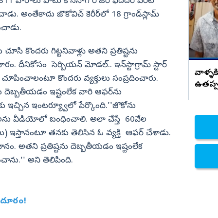
పోలికేంటి
311 వారాలు పాటు కొనసాగి రోజర్ ఫెదదర్ పేరిట
ంచాడు. అంతేకాదు జొకోవిచ్‌ కెరీర్‌లో 18 గ్రాండ్‌స్లామ్‌
నిజామాబాద్
ధించాడు.
్యం
కామారెడ్డి
ి
రంగారెడ్డి
‌ను చూసి కొందరు గిట్టనివాళ్లు అతని ప్రతిష్టను
వికారాబాద్
. దీనికోసం సెర్బియన్‌ మోడల్‌.. ఇన్‌స్టాగ్రామ్‌ స్టార్‌
వాళ్ళక
ా చూపించాలంటూ కొందరు వ్యక్తులు సంప్రదించారు.
వరంగల్
ఉతప్ప 
ను దెబ్బతీయడం ఇష్టంలేక వారి ఆఫర్‌ను
హన్మకొండ
‌కు ఇచ్చిన ఇంటర్య్వూలో పేర్కొంది.''జొకోను
జనగాం
లను వీడియోలో బంధించాలి. అలా చేస్తే 60వేల
జయశంకర్
) ఇస్తానంటూ తనకు తెలిసిన ఓ వ్యక్తి ఆఫర్‌ చేశాడు.
ానం. అతని ప్రతిష్టను దెబ్బతీయడం ఇష్టంలేక
మహబూబాబాద్
చాను.'' అని తెలిపింది.
ములుగు
ు దూరం!