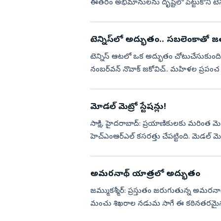
ఈత‌రం అభిమానుల‌ను దృష్టిలో పెట్టుకొని టెన్న
టెన్నిస్‌లో అద్భుతం.. స‌బ‌లెంకాతో జ‌త 
టెన్నిస్ ఆట‌లో ఒక అద్భుతం చోటుచేసుకుంది. సెర
నంబ‌ర్‌వ‌న్ నొవాక్ జ‌కోవిచ్‌.. మ‌హిళ‌ల ప్ర‌ప
మోడల్‌ మెట్రో స్టేషన్లు!
సాక్షి, హైదరాబాద్‌: ప్రయాణికులకు మరింత
హెచ్‌ఎంఆర్‌ఎల్‌ కసరత్తు చేపట్టింది. మెడల్‌ మె
ప్రయాణికుల అవసరాలకనుగు...
అమరనాథ్ యాత్రలో అద్భుతం
జమ్ముకశ్మీర్‌: ప్రస్తుతం జరుగుతున్న అమరనా
మంచు శిఖరాల నడుమ సాగే ఈ కఠినతరమైన ప్
రహితంగా మార్చేందుకు అధికార...