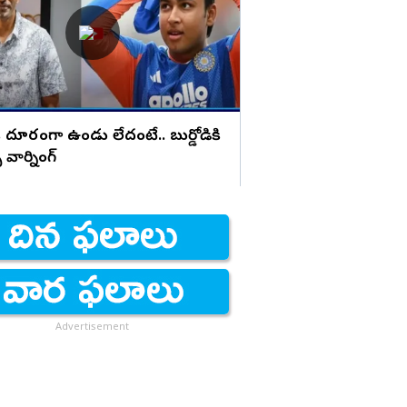
ి దూరంగా ఉండు లేదంటే.. బుర్డోడికి
వార్నింగ్
Advertisement