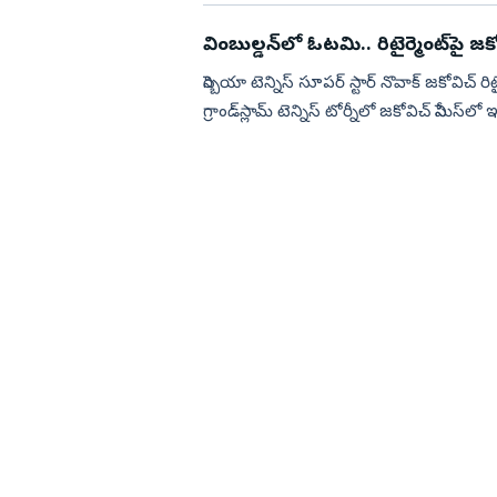
వింబుల్డన్‌లో ఓటమి.. రిటైర్మెంట్‌పై జ
సెర్బియా టెన్నిస్ సూప‌ర్ స్టార్ నొవాక్ జ‌కోవిచ్ రిటై
గ్రాండ్‌స్లామ్ టెన్నిస్ టోర్నీలో జ‌కోవిచ్ సెమీస్‌