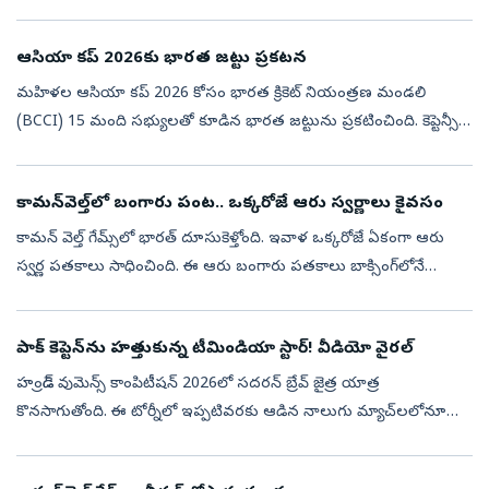
ఆఖరి బంతికి విజయాన్ని అందుకుంది. మ్యాచ్‌లో తొలుత బ్యాటి...
ఆసియా కప్‌ 2026కు భారత జట్టు ప్రకటన
మహిళల ఆసియా కప్‌ 2026 కోసం భారత క్రికెట్‌ నియంత్రణ మండలి
(BCCI) 15 మంది సభ్యులతో కూడిన భారత జట్టును ప్రకటించింది. కెప్టెన్సీపై
ఇటీవల చర్చ జరిగినప్పటికీ హర్మన్‌ప్రీత్‌ కౌర్‌నే కెప్టెన్‌గా కొనసాగించింది...
కామన్‌వెల్త్‌లో బంగారు పంట.. ఒక్కరోజే ఆరు స్వర్ణాలు కైవసం
కామన్ వెల్త్ గేమ్స్‌లో భారత్ దూసుకెళ్తోంది. ఇవాళ ఒక్కరోజే ఏకంగా ఆరు
స్వర్ణ పతకాలు సాధించింది. ఈ ఆరు బంగారు పతకాలు బాక్సింగ్‌లోనే
రావడం మరో విశేషం. ఈ మెడల్స్‌తో పతకాల పట్టికలో భారత్ ఏకంగా
నాలుగో స్థానా...
పాక్‌ కెప్టెన్‌ను హ‌త్తుకున్న టీమిండియా స్టార్‌! వీడియో వైరల్‌
హండ్రెడ్ వుమెన్స్ కాంపిటీషన్ 2026లో సదరన్ బ్రేవ్ జైత్ర యాత్ర
కొనసాగుతోంది. ఈ టోర్నీలో ఇప్పటివరకు ఆడిన నాలుగు మ్యాచ్‌లలోనూ
విజయం సాధించిన సదరన్ బ్రేవ్‌.. టేబుల్ టాపర్‌గా కొనసాగుతోంది.అయితే
సదరన్ బ్రేవ్...