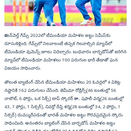
కామన్‌వెల్త్‌ గేమ్స్‌ 2022లో టీమిండియా మహిళల జట్టు సెమీస్‌కు
దూసుకెళ్లింది. గేమ్స్‌లో నిలవాలంటే తప్పక గెలవాల్సిన మ్యాచ్‌లో
టీమిండియా వుమెన్స్‌ జూలు విదిల్చారు. బుధవారం బార్బడోస్‌తో జరిగిన
మ్యాచ్‌లో టీమిండియా మహిళలు 100 పరుగుల భారీ తేడాతో ఘన
విజయం సాధించారు.
తొలుత బ్యాటింగ్‌ చేసిన టీమిండియా మహిళలు 20 ఓవర్లలో 4 వికెట్ల
నష్టానికి 162 పరుగులు చేసింది. జెమీమా రోడ్రిగ్స్‌(46 బంతుల్లో 56
నాటౌట్‌, 6 ఫోర్లు, ఒక సిక్స్‌) టాప్‌ స్కోరర్‌ కాగా.. షఫాలీ వర్మ(26 బంతుల్లో
43, 7 ఫోర్లు, 1 సిక్సర్‌), చివర్లో దీప్తి శర్మ(28 బంతుల్లో 34, 2 ఫోర్లు, 1
సిక్సర్‌) దుమ్మురేపడంతో భారత్‌ మహిళల జట్టు గౌరవప్రదమైన స్కోరు
సాధించింది. అనంతరం బ్యాటింగ్‌ చేసిన బార్బడోస్‌ మహిళల జట్టు