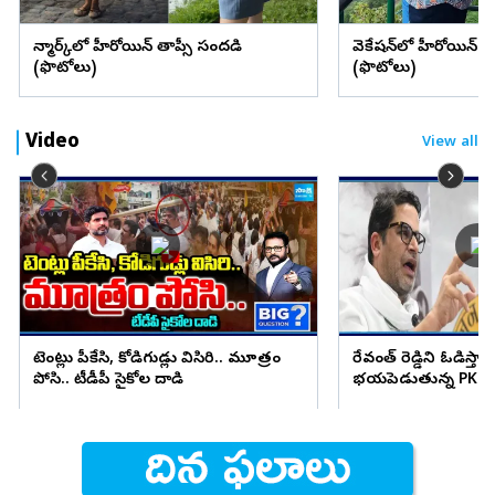
డెన్మార్క్‌లో హీరోయిన్ తాప్సీ సందడి
వెకేషన్‌లో హీరోయిన్ శ్రద్
(ఫొటోలు)
(ఫొటోలు)
Video
View all
టెంట్లు పీకేసి, కోడిగుడ్లు విసిరి.. మూత్రం
రేవంత్ రెడ్డిని ఓడిస్తా..
పోసి.. టీడీపీ సైకోల దాడి
భయపెడుతున్న PK కామ