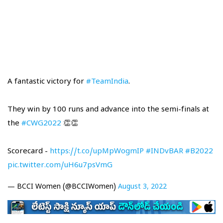
A fantastic victory for
#TeamIndia
.
They win by 100 runs and advance into the semi-finals at
the
#CWG2022
👏👏
Scorecard -
https://t.co/upMpWogmIP
#INDvBAR
#B2022
pic.twitter.com/uH6u7psVmG
— BCCI Women (@BCCIWomen)
August 3, 2022