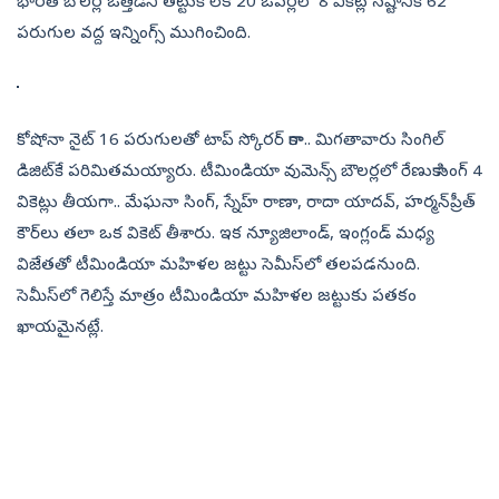
భారత్‌ బౌలర్ల ఒత్తిడిని తట్టుకోలేక 20 ఓవర్లలో 8 వికెట్ల నష్టానికి 62
పరుగుల వద్ద ఇన్నింగ్స్‌ ముగించింది.
కోషోనా నైట్‌ 16 పరుగులతో టాప్‌ స్కోరర్‌ కాగా.. మిగతావారు సింగిల్‌
డిజిట్‌కే పరిమితమయ్యారు. టీమిండియా వుమెన్స్‌ బౌలర్లలో రేణుకా సింగ్‌ 4
వికెట్లు తీయగా.. మేఘనా సింగ్‌, స్నేహ్ రాణా, రాదా యాదవ్‌, హర్మన్‌ప్రీత్‌
కౌర్‌లు తలా ఒక వికెట్‌ తీశారు. ఇక న్యూజిలాండ్‌, ఇంగ్లండ్‌ మధ్య
విజేతతో టీమిండియా మహిళల జట్టు సెమీస్‌లో తలపడనుంది.
సెమీస్‌లో గెలిస్తే మాత్రం టీమిండియా మహిళల జట్టుకు పతకం
ఖాయమైనట్లే.