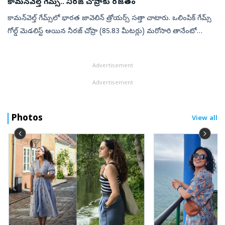
కామన్‌వెల్త్ గేమ్స్‌.. నీరజ్ చోప్రాకు రజతం
కామన్‌వెల్త్‌ గేమ్స్‌లో భారత జావెలిన్ త్రోయర్స్ సత్తా చాటారు. ఒలింపిక్ గేమ్స్
గోల్డ్ మెడలిస్ట్ ‍అయిన నీరజ్‌ చోప్రా (85.83 మీటర్లు) మరోసారి తానేంటో
నిరూపించుకున్నారు. ఇవాళ జరిగిన ఫైనల్లో నీరజ్ రెండో స్...
Advertisement
Advertisement
Photos
View all