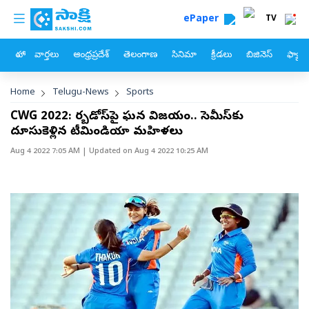
custom menu
Skip to main content
ePaper
TV
హోం
వార్తలు
ఆంధ్రప్రదేశ్
తెలంగాణ
సినిమా
క్రీడలు
బిజినెస్
ఫ్యామ
Breadcrumb
Home
Telugu-News
Sports
CWG 2022: బార్బడోస్‌పై ఘన విజయం.. సెమీస్‌కు
దూసుకెళ్లిన టీమిండియా మహిళలు
Aug 4 2022 7:05 AM
| Updated on
Aug 4 2022 10:25 AM