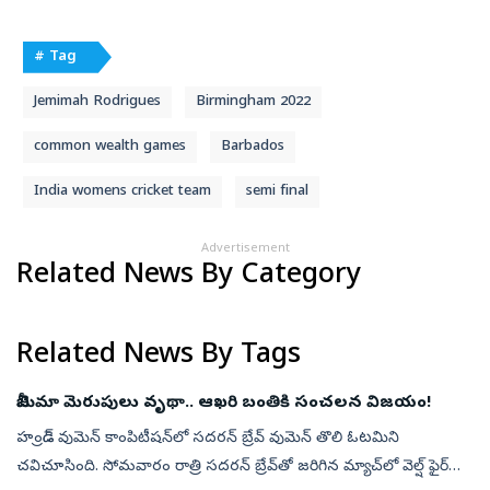
# Tag
Jemimah Rodrigues
Birmingham 2022
common wealth games
Barbados
India womens cricket team
semi final
Advertisement
Related News By Category
Related News By Tags
జెమీమా మెరుపులు వృథా.. ఆఖరి బంతికి సంచలన విజయం!
హండ్రెడ్ వుమెన్ కాంపిటీష‌న్‌లో స‌ద‌ర‌న్ బ్రేవ్ వుమెన్ తొలి ఓట‌మిని
చ‌విచూసింది. సోమ‌వారం రాత్రి సదరన్‌ బ్రేవ్‌తో జరిగిన మ్యాచ్‌లో వెల్ష్ ఫైర్‌తో