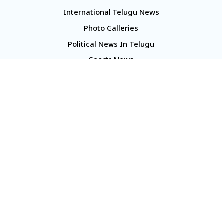
International Telugu News
Photo Galleries
Political News In Telugu
Sports News
TS Politics News
Telangana News
Telugu Movie Reviews
Company
About Us
Contact Us
Media Kit
Terms And Conditions