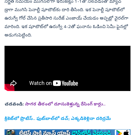
నిర్ణీత సమయం ముగిసేలోగా ఇరుజట్లు 1-1తొ నిలవడంతో మ్యాచ్‌
డ్రాగా ముగిసి పెనాల్టీ షూటౌట్‌కు దారి తీసింది. ఇక పెనాల్టీ షూటౌట్‌లో
ఉరుగ్వే గోల్‌ చేసిన ప్రతీసారి సురేజ్‌ ఎంజాయ్‌ చేయడం అప్పట్లో వైరల్‌గా
మారింది. ఇక షూటౌట్‌లో ఉరుగ్వే 4-2తో ఘనాను ఓడించి సెమీ-ఫైనల్లో
అడుగుపెట్టింది.
చదవండి:
సాగర తీరంలో దూసుకెళ్తున్న రేసింగ్‌ కార్లు..
క్రికెట్‌లో ప్రొటీస్‌.. ఫుట్‌బాల్‌లో డచ్‌; ఎక్కడికెళ్లినా దరిద్రమే