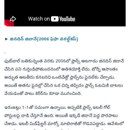
►
జినదిన్‌ జిదానే(2006 ఫిఫా వరల్డ్‌కప్‌)
ఫుట్‌బాల్‌ బతికున్నంత వరకు 2006లో ఫ్రాన్స్‌ ఆటగాడు జినదిన్‌ జిదానే
చేసిన పని గుర్తిండిపోతుందనంలో అతిశయోక్తి లేదు. టోర్నీ ఆసాంతం
అద్భుత ఆటతీరు కనబరిచి ఒంటిచేత్తో ఫ్రాన్స్‌ను ఫైనల్‌కు చేర్చాడు.
అయితే అతను ఫైనల్లో చేసిన ఒక చిన్న తప్పిదం ఫ్రాన్స్‌ ఓటమికి బాటలు
వేయడంతో పాటు కెరీర్‌ను కూడా ముగించింది.
ఇరుజట్లు 1-1తో సమంగా ఉన్నాయి. అప్పటికే ఫ్రాన్స్‌ ఇటలీ గోల్‌
పోస్టులపై దాడి చేస్తూనే ఉంది. అయితే ఇక్కడే జిదానే పెద్ద పొరపాటు
చేశాడు. ఇటలీ మిడ్‌ఫీల్డర్‌ మార్కో మాటెరాజీతో గొడవపడ్డాడు. ఆవేశంలో