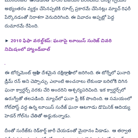
ముందంజలో ఉండడంతో వారినే విజయం వరించింది. దీనిపై స్పెయిన్‌
అభ్యంతరం వ్యక్తం చేసినప్పటికి రూల్స్‌ ప్రకారమే చేసినట్లు మ్యాచ్‌ రిఫరీ
పేర్కొనడంతో నిరాశగా వెనుదిరిగింది. ఈ వివాదం అప్పట్లో పెద్ద
దుమారమే రేపింది.
►
2010 ఫిఫా వరల్డ్‌కప్‌: ఘనాపై లూయిస్ సురెజ్ చివరి
నిమిషంలో హ్యాండ్‌బాల్
ఈ టోర్నమెంట్‌ ఆఫ్రికా దేశమైన దక్షిణాఫ్రికాలో జరిగింది. ఈ టోర్నీలో ఘనాది
డ్రీమ్‌ రన్‌ అని చెప్పొచ్చు. ఎలాంటి అంచనాలు లేకుండా బరిలోకి దిగిన
ఘనా క్వార్టర్స్‌ వరకు చేరి అందరిని ఆశ్చర్యపరిచింది. ఇక క్వార్టర్స్‌లో
ఉరుగ్వేతో తలపడింది. మ్యాచ్‌లో ఘనా ఫ్రీ కిక్ పొందింది. ఆ సమయంలో
గోల్‌పోస్ట్ వద్ద ఉన్న లూయిస్‌ సురేజ్‌ ఘనా ఆటగాడు డొమినిక్ ఆదియ్య
హెడర్‌ గోల్‌ను చేతితో అడ్డుకున్నాడు.
దీంతో సురేజ్‌కు రెడ్‌కార్డ్‌ జారీ చేయడంతో మైదానం వీడాడు. ఆ తర్వాత