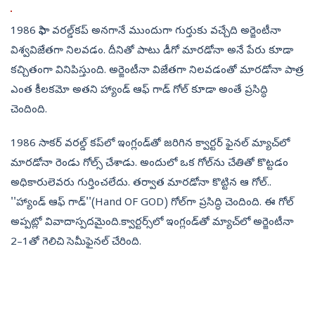
1986 ఫిఫా వరల్డ్‌కప్‌ అనగానే ముందుగా గుర్తుకు వచ్చేది అర్జెంటీనా
విశ్వవిజేతగా నిలవడం. దీనితో పాటు డీగో మారడోనా అనే పేరు కూడా
కచ్చితంగా వినిపిస్తుంది. అర్జెంటీనా విజేతగా నిలవడంతో మారడోనా పాత్ర
ఎంత కీలకమో అతని హ్యాండ్‌ ఆఫ్‌ గాడ్‌ గోల్‌ కూడా అంతే ప్రసిద్ధి
చెందింది.
1986 సాకర్‌ వరల్డ్‌ కప్‌లో ఇంగ్లండ్‌తో జరిగిన క్వార్టర్‌ ఫైనల్‌ మ్యాచ్‌లో
మారడోనా రెండు గోల్స్‌ చేశాడు. అందులో ఒక గోల్‌ను చేతితో కొట్టడం
అధికారులెవరు గుర్తించలేదు. తర్వాత మారడోనా కొట్టిన ఆ గోల్‌..
''హ్యాండ్‌ ఆఫ్‌ గాడ్‌''(Hand OF GOD) గోల్‌గా ప్రసిద్ధి చెందింది. ఈ గోల్‌
అప్పట్లో వివాదాస్పదమైంది.క్వార్టర్స్‌లో ఇంగ్లండ్‌తో మ్యాచ్‌లో అర్జెంటీనా
2–1తో గెలిచి సెమీఫైనల్‌ చేరింది.