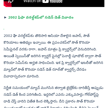
►
2002 ఫిఫా వరల్డ్‌కప్‌లో సడెన్‌ డెత్‌ వివాదం
2002 ఫిఫా వరల్డ్‌కప్‌కు తొలిసారి ఆసియా దేశాలైన జపాన్‌, సౌత్‌
కొరియాలు ఆతిథ్యం ఇచ్చాయి. ఈ ప్రపంచకప్‌లో సౌత్‌ కొరియా
సెమీఫైనల్‌ వరకు రాగా.. జపాన్‌ మాత్రం ప్రి క్వార్టర్స్‌లో వెనుదిరిగింది.
అయితే స్పెయిన్‌తో జరిగిన క్వార్టర్‌ ఫైనల్లో పెనాల్టీ షూటౌట్‌ ద్వారా సౌత్‌
కొరియా సెమీస్‌కు అర్హత సాధించింది. ఇక ప్రి క్వార్టర్స్‌లో ఇటలీతో జరిగిన
మ్యాచ్‌లో సౌత్‌ కొరియా సడెన్‌ డెత్‌ రూల్‌తో క్వార్టర్స్‌ చేరడం
వివాదాస్పదంగా మారింది.
నిర్ణీత సమయంలో మ్యాచ్‌ ముగిసిన తర్వాత టైబ్రేక్‌కు దారితీస్తే అప్పుడు
సడెన్‌ డెత్‌ కింద పరిగణించి.. ఇద్దరిలో ఎవరు ఎక్కువసార్లు గోల్‌పోస్ట్‌పై
దాడి చేస్తే వారిని విజేత కింద లెక్కిస్తారు. దీని ప్రకారం సౌత్‌ కొరియా