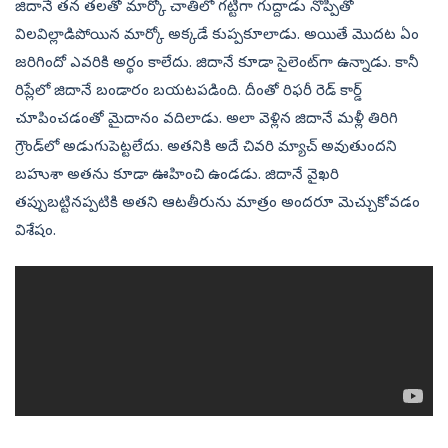
జిదానే తన తలతో మార్కో చాతిలో గట్టిగా గుద్దాడు నొప్పితో
విలవిల్లాడిపోయిన మార్కో అక్కడే కుప్పకూలాడు. అయితే మొదట ఏం
జరిగిందో ఎవరికి అర్థం కాలేదు. జిదానే కూడా సైలెంట్‌గా ఉన్నాడు. కానీ
రిప్లేలో జిదానే బండారం బయటపడింది. దీంతో రిఫరీ రెడ్‌ కార్డ్‌
చూపించడంతో మైదానం వదిలాడు. అలా వెళ్లిన జిదానే మళ్లీ తిరిగి
గ్రౌండ్‌లో అడుగుపెట్టలేదు. అతనికి అదే చివరి మ్యాచ్‌ అవుతుందని
బహుశా అతను కూడా ఊహించి ఉండడు. జిదానే వైఖరి
తప్పుబట్టినప్పటికి అతని ఆటతీరును మాత్రం అందరూ మెచ్చుకోవడం
విశేషం.