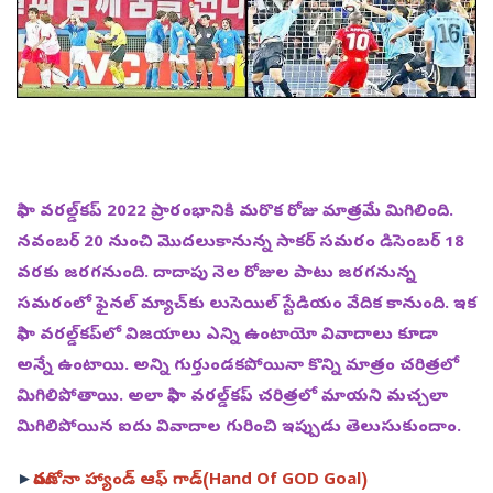
ఫిఫా వరల్డ్‌కప్‌ 2022 ప్రారంభానికి మరొక రోజు మాత్రమే మిగిలింది.
నవంబర్‌ 20 నుంచి మొదలుకానున్న సాకర్‌ సమరం డిసెంబర్‌ 18
వరకు జరగనుంది. దాదాపు నెల రోజుల పాటు జరగనున్న
సమరంలో ఫైనల్‌ మ్యాచ్‌కు లుసెయిల్‌ స్టేడియం వేదిక కానుంది. ఇక
ఫిఫా వరల్డ్‌కప్‌లో విజయాలు ఎన్ని ఉంటాయో వివాదాలు కూడా
అన్నే ఉంటాయి. అన్ని గుర్తుండకపోయినా కొన్ని మాత్రం చరిత్రలో
మిగిలిపోతాయి. అలా ఫిఫా వరల్డ్‌కప్‌ చరిత్రలో మాయని మచ్చలా
మిగిలిపోయిన ఐదు వివాదాల గురించి ఇప్పుడు తెలుసుకుందాం.
►
మారడోనా హ్యాండ్‌ ఆఫ్‌ గాడ్‌(Hand Of GOD Goal)