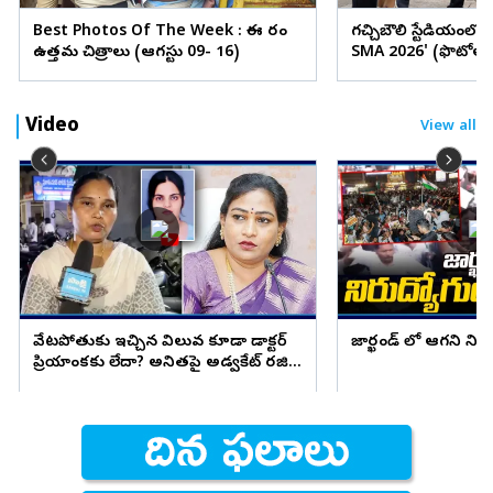
Best Photos Of The Week : ఈ వారం
గచ్చిబౌలి స్టేడియంలో
ఉత్తమ చిత్రాలు (ఆగస్టు 09- 16)
SMA 2026' (ఫొటోలు
Video
View all
వేటపోతుకు ఇచ్చిన విలువ కూడా డాక్టర్
జార్ఖండ్ లో ఆగని ని
ప్రియాంకకు లేదా? అనితపై అడ్వకేట్ రజిని
ఫైర్