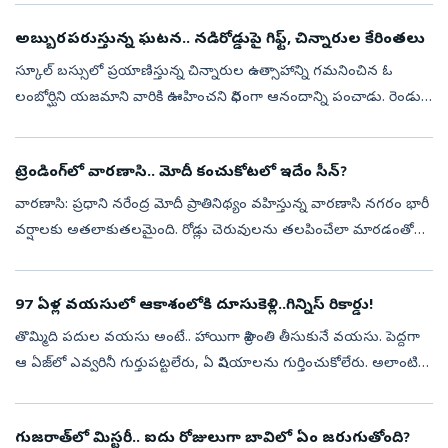
అబ్బురపరుస్తున్న ఘటన.. నడిరోడ్డుపై గిఫ్ట్‌, చిన్నారుల కేరింతలు
స్కూల్ బస్సులో ప్రయాణిస్తున్న చిన్నారుల ఉత్సాహాన్ని గమనించిన ఓ
లంబోర్ఘిని యజమాని వారికి ఊహించని విధంగా ఆనందాన్ని పంచాడు. రెండు
లగ్జరీ కార్లను దగ్గరగా చూసే అవకాశం ఇవ్వడమే కాకుండా, వాటిని
పరిశీలించేలా, ...
ట్రెండింగ్‌లో వారణాసి.. మోదీ కంచుకోటలో ఇదేం సీన్‌?
వారణాసి: ప్రధాని నరేంద్ర మోదీ ప్రాతినిథ్యం వహిస్తున్న వారణాసి నగరం భారీ
వర్షాలకు అతలాకుతలమైంది. రోడ్లు చెరువులను తలపించేలా మారడంతో
వాహనదారులు తీవ్ర ఇబ్బందులు ఎదుర్కొంటున్నారు. తాజాగా రోడ్డు
మధ్యలో వరద...
97 ఏళ్ల వయసులో ఆకాశంలోకి దూసుకెళ్లి..గిన్నిస్‌ రికార్డు!
తొమ్మిది పదుల వయసు అంటే.. హాయిగా విశ్రాంతి తీసుకునే వయసు. పెద్దగా
ఆ ఏజ్‌లో ఎవ్వరినీ గుర్తుపట్టలేరు, ఏ విషయాలను గుర్తించుకోలేరు. అలాంటి
వయసులో అసామాన్యమైన సాహస కృత్యాలు అంటే..వామ్మో అనిపిస్తుంది.
యువత ...
గుజరాత్‌లో మిస్టరీ.. ఐదు రోజులుగా బావిలో ఏం జరుగుతోంది?