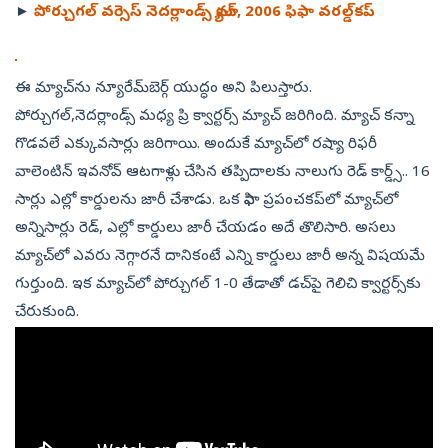
►
పోర్చుగల్‌ వర్సెస్‌ నెదర్లాండ్స్‌ మ్యాచ్‌, 2006 ఫిఫా వరల్డ్‌కప్‌
ఈ మ్యాచ్‌ను న్యూరేమ్‌బెర్గ్ యుద్ధం అని పిలుస్తారు.
పోర్చుగల్,నెదర్లాండ్స్ మధ్య ప్రి క్వార్టర్స్‌ మ్యాచ్‌ జరిగింది. మ్యాచ్‌ కన్నా
గొడవలే ఎక్కువసార్లు జరిగాయి. అందుకే మ్యాచ్‌లో రష్యా రిఫరీ
వాలెంటిన్ ఇవనోవ్ ఆటగాళ్లు చేసిన తప్పిదాలకు నాలుగు రెడ్‌ కార్డ్స్‌.. 16
సార్లు ఎల్లో కార్డులను జారీ చేశాడు. ఒక ఫిఫా ప్రపంచకప్‌లో మ్యాచ్‌లో
అన్నిసార్లు రెడ్‌, ఎ‍ల్లో కార్డులు జారీ చేయడం అదే తొలిసారి. అసలు
మ్యాచ్‌లో ఎవరు నెగ్గారనే దానికంటే ఎన్ని కార్డులు జారీ అన్న విషయమే
గుర్తుంది. ఇక మ్యాచ్‌లో పోర్చుగల్‌ 1-0 తేడాతో డచ్‌పై గెలిచి క్వార్టర్స్‌కు
చేరుకుంది.