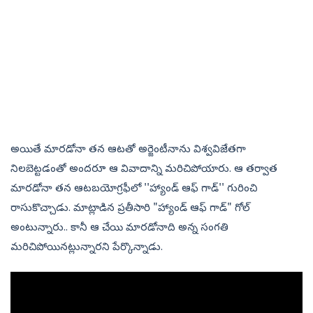
అయితే మారడోనా తన ఆటతో అర్జెంటీనాను విశ్వవిజేతగా
నిలబెట్టడంతో అందరూ ఆ వివాదాన్ని మరిచిపోయారు. ఆ తర్వాత
మారడోనా తన ఆటబయోగ్రఫీలో ''హ్యాండ్‌ ఆఫ్‌ గాడ్‌'' గురించి
రాసుకొచ్చాడు. మాట్లాడిన ప్రతీసారి "హ్యాండ్‌ ఆఫ్‌ గాడ్‌" గోల్‌
అంటున్నారు.. కానీ ఆ చేయి మారడోనాది అన్న సంగతి
మరిచిపోయినట్లున్నారని పేర్కొన్నాడు.