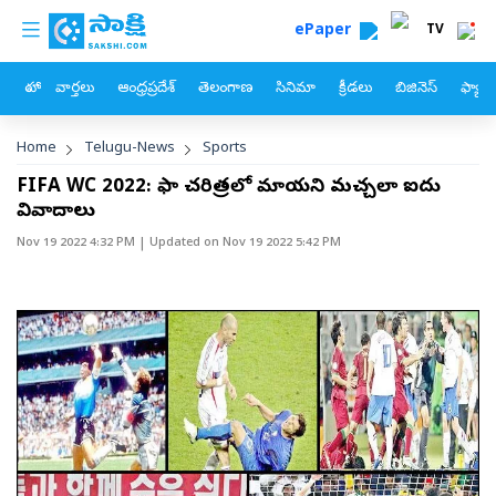
custom menu
Skip to main content
ePaper
TV
హోం
వార్తలు
ఆంధ్రప్రదేశ్
తెలంగాణ
సినిమా
క్రీడలు
బిజినెస్
ఫ్యామ
Breadcrumb
Home
Telugu-News
Sports
FIFA WC 2022: ఫిఫా చరిత్రలో మాయని మచ్చలా ఐదు
వివాదాలు
Nov 19 2022 4:32 PM
| Updated on
Nov 19 2022 5:42 PM