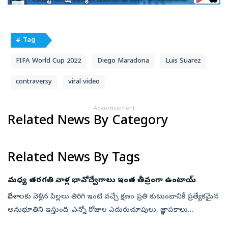
# Tag
FIFA World Cup 2022
Diego Maradona
Luis Suarez
contraversy
viral video
Advertisement
Related News By Category
Related News By Tags
మధ్య తరగతి వాళ్ల భావోద్వేగాలు ఇంత తీవ్రంగా ఉంటాయ్‌
విదేశాలకు వెళ్లిన పిల్లలు తిరిగి ఇంటి వచ్చే క్షణం ప్రతి కుటుంబానికీ ప్రత్యేకమైన
అనుభూతిని ఇస్తుంది. ఎన్నో రోజుల ఎదురుచూపులు, జ్ఞాపకాలు
ఒక్కసారిగా కళ్లముందు ప్రత్యక్షమవుతాయి. ఆనందం, ఆశ్చర్యం, ప్రేమ కలి...