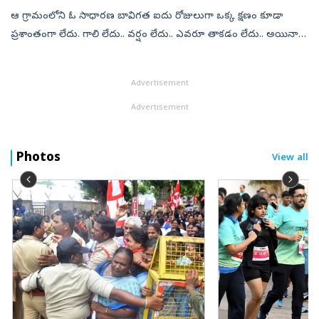
ఆ గ్రామంలోని ఓ సాధారణ బావి.. గత ఐదు రోజులుగా ఒక్క క్షణం కూడా
ప్రశాంతంగా లేదు. గాలి లేదు.. వర్షం లేదు.. ఎవరూ తాకడం లేదు.. అయినా
బావిలోని నీరు సముద్రంలా అలలు ఎగురేస్తూనే ఉంది. ఈ వింతను చూసిన
గ్రామస్థులు...
Advertisement
Advertisement
Photos
View all