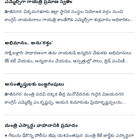
ఎమ్మెల్సీగా గాయత్రి ప్రమాణ స్వీకారం
శివాజీనగర: చిక్కమగళూరు జిల్లా స్థానిక సంస్థల నియోజక వర్గం నుంచి
కాంగ్రెస్‌ నాయకురాలు గాయత్రి శాంతేగౌడ ఎమ్మెల్సీగా శుక్రవారం అధికారికంగా
ప్రమాణ స్వీకారం చేశారు. ఆమెతో పరిషత్‌ సభాపతి బసవరాజ్‌ హొరట్టి ప్...
అభిమానం.. అను‘రక్తం’
సాక్షి,బళ్లారి: సాధారణంగా తమ నాయకుడి జన్మదిన వేడుకకు అభిమానులు
కేక్‌ కట్‌ చేయడం, అన్నదానం చేయడం, ఆస్పత్రుల్లో పాలు, బ్రెడ్‌ పంపిణీ
చేయడం చూస్తుంటాం. అయితే కర్ణాటకలోని హావేరి జిల్లా హానగల్‌
నియోజకవర్గ ...
అసంతృప్తులకు బుజ్జగింపులు
శివాజీనగర: మంత్రి పదవి దక్కక తీవ్ర మనోవేదనకు గురైన విజయనగర
కాంగ్రెస్‌ ఎమ్మెల్యే ఎం.కృష్ణప్ప, ఆయన కుమారుడు ప్రియాకృష్ణప్పలను
ముఖ్యమంత్రి డీ.కే.శివకుమార్‌, ఏఐసీసీ కర్ణాటక కాంగ్రెస్‌ వ్యవహారాల ఇన్...
మంత్రి ఎస్కార్టు వాహనానికి ప్రమాదం
● గేటును ఢీకొన్న పోలీసు జీపు యశవంతపుర: మంత్రి కేజే జార్జ్‌కు ఎస్కార్టుగా