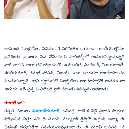
చాలామంది సెలబ్రిటీలు సినిమాలకే పరిమితం కాకుండా రాజకీయాల్లోనూ
ప్రవేశించారు. ప్రజలకు సేవ చేసేందుకు పాలిటిక్స్‌లో అడుగుపెట్టామన్నది
వారి వాదన. అలా తమిళనాడులో జయలలిత, ఎంజీఆర్‌, విజయకాంత్‌,
శరత్‌కుమార్‌, కమల్‌ హాసన్‌, విజయ్‌.. ఇలా అందరూ రాజకీయాలను
ఎంచుకున్నావే.. కానీ కర్ణాటకలో సెలబ్రిటీలు రాజకీయాల్లోకి రావడం చాలా
అరుదు. ఇదే ప్రశ్న ఓ విలేఖరి స్టార్‌ నటుడు శివన్నను అడిగాడు.
కారణాలేంటి?
కన్నడ నటులు
శివరాజ్‌కుమార్‌
, ఉపేంద్ర, రాజ్‌ బి.శెట్టి ప్రధాన పాత్రలు
పోషించిన చిత్రం 45: ది మూవీ. మ్యూజిక్‌ డైరెక్టర్‌ అర్జున్‌ జన్యా ఈ
చిత్రంతో దర్శకుడిగా పరిచయమవుతున్నారు. ఈ మూవీ జనవరి 1న