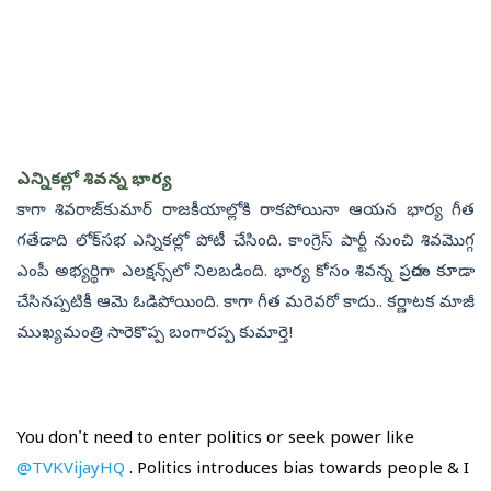
ఎన్నికల్లో శివన్న భార్య
కాగా శివరాజ్‌కుమార్‌ రాజకీయాల్లోకి రాకపోయినా ఆయన భార్య గీత
గతేడాది లోక్‌సభ ఎన్నికల్లో పోటీ చేసింది. కాంగ్రెస్‌ పార్టీ నుంచి శివమొగ్గ
ఎంపీ అభ్యర్థిగా ఎలక్షన్స్‌లో నిలబడింది. భార్య కోసం శివన్న ప్రచారం కూడా
చేసినప్పటికీ ఆమె ఓడిపోయింది. కాగా గీత మరెవరో కాదు.. కర్ణాటక మాజీ
ముఖ్యమంత్రి సారెకొప్ప బంగారప్ప కుమార్తె!
You don't need to enter politics or seek power like
@TVKVijayHQ
. Politics introduces bias towards people & I