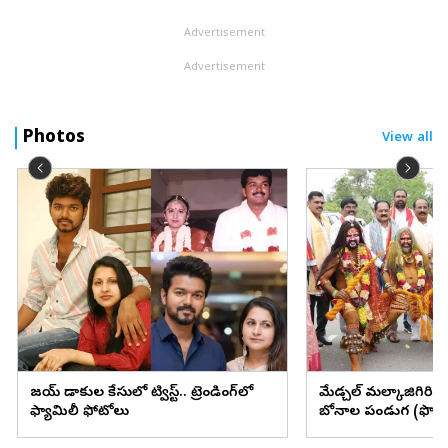
Advertisement
Advertisement
Photos
View all
విజయ్ విడాకుల కేసులో ట్విస్ట్.. ట్రెండింగ్‌లో
మేడ్చల్ మల్కాజిగిరి జిల్
ఫ్యామిలీ ఫోటోలు
బోనాల పండుగ (ఫొటో