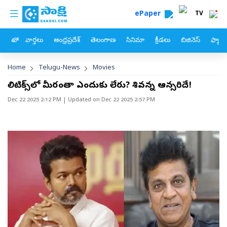
custom menu
Skip to main content
ePaper
TV
హోం
వార్తలు
ఆంధ్రప్రదేశ్
తెలంగాణ
సినిమా
క్రీడలు
బిజినెస్
ఫ్యామ
Breadcrumb
Home
Telugu-News
Movies
పాలిటిక్స్‌లో మీరంతా ఎందుకు లేరు? శివన్న ఆన్సరిదే!
Dec 22 2025 2:12 PM
| Updated on
Dec 22 2025 2:57 PM