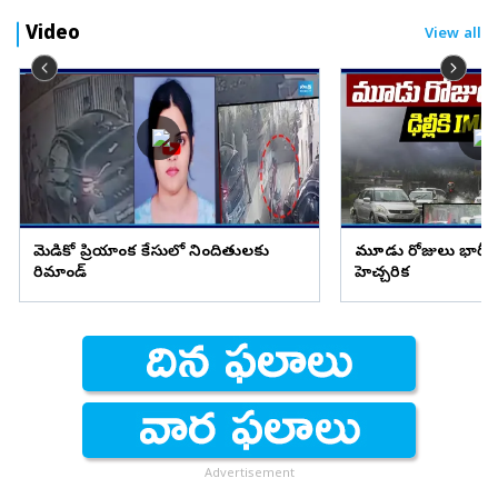
Video
View all
మెడికో ప్రియాంక కేసులో నిందితులకు
మూడు రోజులు భారీ వ
రిమాండ్
హెచ్చరిక
Advertisement