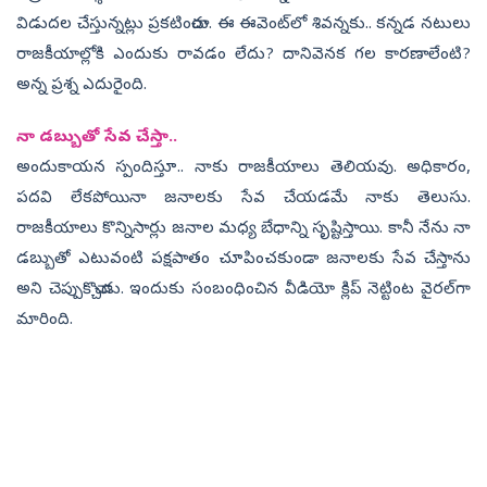
విడుదల చేస్తున్నట్లు ప్రకటించారు. ఈ ఈవెంట్‌లో శివన్నకు.. కన్నడ నటులు
రాజకీయాల్లోకి ఎందుకు రావడం లేదు? దానివెనక గల కారణాలేంటి?
అన్న ప్రశ్న ఎదురైంది.
నా డబ్బుతో సేవ చేస్తా..
అందుకాయన స్పందిస్తూ.. నాకు రాజకీయాలు తెలియవు. అధికారం,
పదవి లేకపోయినా జనాలకు సేవ చేయడమే నాకు తెలుసు.
రాజకీయాలు కొన్నిసార్లు జనాల మధ్య బేధాన్ని సృష్టిస్తాయి. కానీ నేను నా
డబ్బుతో ఎటువంటి పక్షపాతం చూపించకుండా జనాలకు సేవ చేస్తాను
అని చెప్పుకొచ్చాడు. ఇందుకు సంబంధించిన వీడియో క్లిప్‌ నెట్టింట వైరల్‌గా
మారింది.