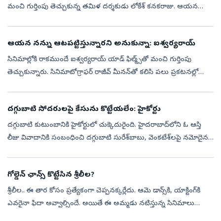
మంచి గుర్తింపు తెచ్చుకున్న తమిళ దర్శకుడు లోకేశ్‌ కనకరాజు. ఆయన
హీరోగా చేసిన తొలి సినిమా డీసీ(DC). అరుణ్ మాథేశ్వరన్ దర్శకత్వం
వహించిన ...
ఆయన నన్ను ఆటపట్టిస్తున్నారని అనుకున్నా: ఐశ్వర్యరాయ్‌
సినిమాల్లోకి రాకముందే ఐశ్వర్యరాయ్‌ యాడ్‌ ఫిల్మ్స్‌తో మంచి గుర్తింపు
తెచ్చుకున్నారు. సినిమాటోగ్రాఫర్‌ రాజీవ్‌ మీనన్‌తో కలిసి పలు ప్రకటనల్లో
పనిచేశారు. ఆ సమయంలోనే దర్శకుడు మణిరత్నం తన సినిమాలో
ఐశ్వర్యని...
దగ్గుబాటి సోదరులపై కేసును కొట్టేయలేం: హైకోర్టు
దగ్గుబాటి కుటుంబానికి హైకోర్టులో చుక్కెదురైంది. హైదరాబాద్‌లోని ఓ ఆస్తి
లీజు వివాదానికి సంబంధించి దగ్గుబాటి సురేశ్‌బాబు, వెంకటేశ్‌లపై నమోదైన
క్రిమినల్‌ కేసును కొట్టేసేందుకు హైకోర్టు నిరాకరించింది. ఈ కే...
గోల్డెన్‌ ఛాన్స్‌ కొట్టేసిన శ్రీలీల?
శ్రీలీల.. ఈ తార కోసం ప్రత్యేకంగా చెప్పనక్కర్లేదు. ఆమె డాన్స్‌కి, యాక్టింగ్‌కి
ఎవరైనా ఫిదా అవ్వాల్సిందే. అయితే ఈ అమ్మడు నటిస్తున్న సినిమాలు
ఇప్పుడు చర్చకు దారితీస్తున్నాయి. వరుస అవకాశాలు అందుకుంటున్నా....