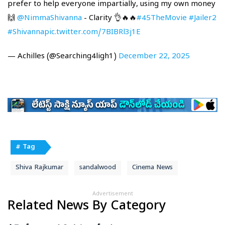
prefer to help everyone impartially, using my own money
🙌
@NimmaShivanna
- Clarity 👌🔥🔥
#45TheMovie
#Jailer2
#Shivanna
pic.twitter.com/7BIBRl3j1E
— Achilles (@Searching4ligh1)
December 22, 2025
# Tag
Shiva Rajkumar
sandalwood
Cinema News
Advertisement
Related News By Category