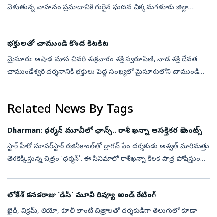
వెళుతున్న వాహనం ప్రమాదానికి గురైన ఘటన చిక్కమగళూరు జిల్లా
అజ్జంపుర పట్టణంలోని అమృత మహల్‌ తళి సంవర్థన కేంద్రం వద్ద జరిగింది.
మం...
భక్తులతో చాముండి కొండ కిటకిట
మైసూరు: ఆషాఢ మాస చివరి శుక్రవారం శక్తి స్వరూపిణి, నాడ శక్తి దేవత
చాముండేశ్వరి దర్శనానికి భక్తులు పెద్ద సంఖ్యలో మైసూరులోని చాముండి
కొండపైకి విచ్చేశారు. దీంతో భక్తులతో కొండ పరిసరాలు కిటకిటలాడాయి.
కొండకు...
Related News By Tags
Dharman: ధర్మన్‌ మూవీలో ఛాన్స్.. రాశీ ఖన్నా ఆసక్తికర కామెంట్స్
స్టార్‌ హీరో సూపర్‌స్టార్‌ రజినీకాంత్‌తో డ్రాగన్‌ ఫేం దర్శకుడు అశ్వత్‌ మారిమత్తు
తెరకెక్కిస్తున్న చిత్రం ‘ధర్మన్‌’. ఈ సినిమాలో రాశీఖన్నా కీలక పాత్ర పోషిస్తుంది.
ఈ చిత్రంలో రజినీకాంత్‌తో పనిచేసిన అనుభవ...
లోకేశ్‌ కనకరాజు ‘డీసీ’ మూవీ రివ్యూ అండ్‌ రేటింగ్‌
ఖైదీ, విక్రమ్‌, లియో, కూలీ లాంటి చిత్రాలతో దర్శకుడిగా తెలుగులో కూడా