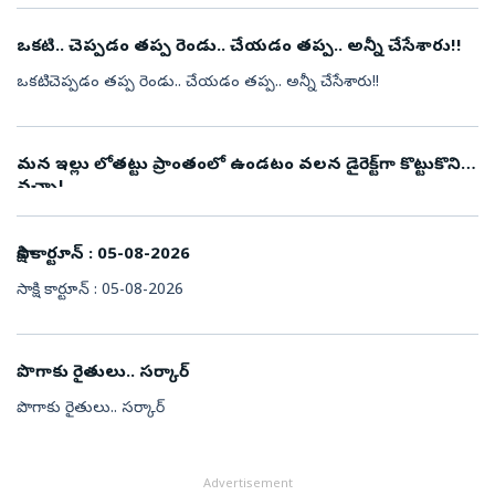
ఒకటి.. చెప్పడం తప్ప రెండు.. చేయడం తప్ప.. అన్నీ చేసేశారు!!
ఒకటి.. చెప్పడం తప్ప రెండు.. చేయడం తప్ప.. అన్నీ చేసేశారు!!
మన ఇల్లు లోతట్టు ప్రాంతంలో ఉండటం వలన డైరెక్ట్‌గా కొట్టుకొని
వచ్చా!
సాక్షి కార్టూన్‌ : 05-08-2026
సాక్షి కార్టూన్‌ : 05-08-2026
పొగాకు రైతులు.. సర్కార్‌
పొగాకు రైతులు.. సర్కార్‌
Advertisement