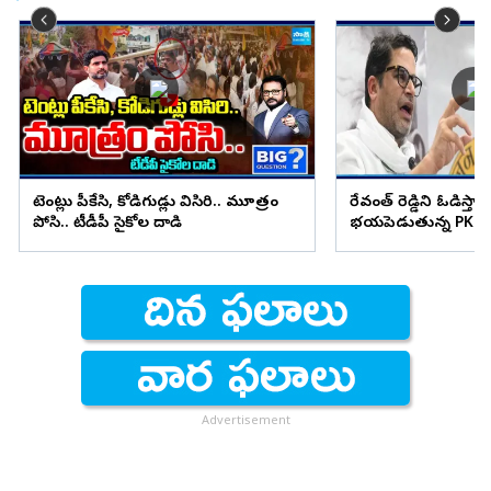
టెంట్లు పీకేసి, కోడిగుడ్లు విసిరి.. మూత్రం
రేవంత్ రెడ్డిని ఓడిస్తా..
పోసి.. టీడీపీ సైకోల దాడి
భయపెడుతున్న PK కామ
Advertisement