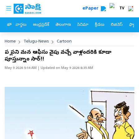
custom menu
Skip to main content
ePaper
TV
హోం
వార్తలు
ఆంధ్రప్రదేశ్
తెలంగాణ
సినిమా
క్రీడలు
బిజినెస్
ఫ్యామ
Breadcrumb
Home
Telugu-News
Cartoon
పన్లో పని మన ఆఫీసు వైపు వచ్చే వాళ్లందరికి కూడా
పూస్తున్నాం సార్‌!!
May 9 2026 5:14 AM
| Updated on
May 9 2026 8:35 AM