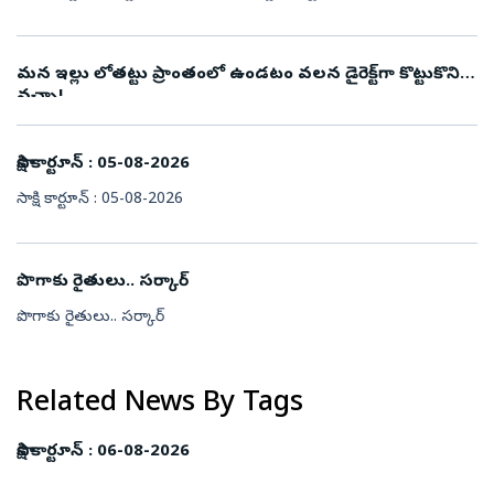
మన ఇల్లు లోతట్టు ప్రాంతంలో ఉండటం వలన డైరెక్ట్‌గా కొట్టుకొని
వచ్చా!
సాక్షి కార్టూన్‌ : 05-08-2026
సాక్షి కార్టూన్‌ : 05-08-2026
పొగాకు రైతులు.. సర్కార్‌
పొగాకు రైతులు.. సర్కార్‌
Related News By Tags
సాక్షి కార్టూన్‌ : 06-08-2026