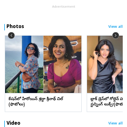
Advertisement
Photos
View all
వెకేషన్‌లో హీరోయిన్ శ్రద్ధా శ్రీనాథ్ చిల్
బ్లాక్ డ్రెస్‌లో గోల్డెన్ హా
(ఫొటోలు)
స్టన్నింగ్ లుక్స్!(ఫొటోల
Video
View all