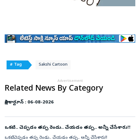
# Tag
Sakshi Cartoon
Advertisement
Related News By Category
సాక్షి కార్టూన్‌ : 06-08-2026
ఒకటి.. చెప్పడం తప్ప రెండు.. చేయడం తప్ప.. అన్నీ చేసేశారు!!
ఒకటి.. చెప్పడం తప్ప రెండు.. చేయడం తప్ప.. అన్నీ చేసేశారు!!