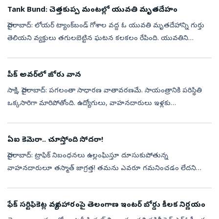
Tank Bund: చెత్తకుప్ప మంటల్లో యువతి మృతదేహం
హైదరాబాద్: లోయర్‌ ట్యాంక్‌బండ్‌ గోశాల వద్ద ఓ యువతి మృతదేహాన్ని గుర్తు
తెలియని వ్యక్తులు తగులబెట్టిన ఘటన కలకలం రేపింది. యువతిని
హత్యచేసి.. మృతదేహాన్ని ఇక్కడికి తీసుకొచ్చి తగులబెట్టారా? లేక ఇక్కడే
హత్య ...
పీక్‌ అవర్‌లో జోరు వాన
సాక్షి, హైదరాబాద్‌: పగలంతా సాధారణ వాతావరణమే. సాయంత్రానికి పరిస్థితి
ఒక్కసారిగా మారిపోతోంది. ఉద్యోగులు, వాహనదారులు ఇళ్లకు
తిరుగుపయనమయ్యే ‘పీక్‌ అవర్‌’లో వరుణుడు కుంభవృష్టి కురిపిస్తున్నాడు.
ఎప్పటి మాది...
ఏఐ కెమెరా.. చూస్తోంది సోదరా!
హైదరాబాద్‌: ట్రాఫిక్‌ నిబంధనలు ఉల్లంఘిస్తూ దూసుకుపోతున్న
వాహనదారులూ తస్మాత్‌ జాగ్రత్త! తమను ఎవరూ గమనించడం లేదని
నిత్యం నిబంధనలు ఉల్లంఘిస్తే ట్రాఫిక్‌ చలానాలు జనరేట్‌ చేయడానికి ఏఐ
కెమెరాలు వచ్చేశాయి. ...
ఫేక్‌ సర్టిఫికెట్ల వ్యవహారంపై తెలంగాణ ఇంటర్ బోర్డు కీలక నిర్ణయం