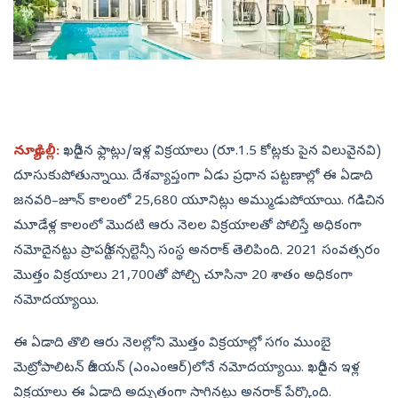
న్యూఢిల్లీ:
ఖరీదైన ఫ్లాట్లు/ఇళ్ల విక్రయాలు (రూ.1.5 కోట్లకు పైన విలువైనవి)
దూసుకుపోతున్నాయి. దేశవ్యాప్తంగా ఏడు ప్రధాన పట్టణాల్లో ఈ ఏడాది
జనవరి–జూన్‌ కాలంలో 25,680 యూనిట్లు అమ్ముడుపోయాయి. గడిచిన
మూడేళ్ల కాలంలో మొదటి ఆరు నెలల విక్రయాలతో పోలిస్తే అధికంగా
నమోదైనట్టు ప్రాపర్టీ కన్సల్టెన్సీ సంస్థ అనరాక్‌ తెలిపింది. 2021 సంవత్సరం
మొత్తం విక్రయాలు 21,700తో పోల్చి చూసినా 20 శాతం అధికంగా
నమోదయ్యాయి.
ఈ ఏడాది తొలి ఆరు నెలల్లోని మొత్తం విక్రయాల్లో సగం ముంబై
మెట్రోపాలిటన్‌ రీజియన్‌ (ఎంఎంఆర్‌)లోనే నమోదయ్యాయి. ఖరీదైన ఇళ్ల
విక్రయాలు ఈ ఏడాది అద్భుతంగా సాగినట్టు అనరాక్‌ పేర్కొంది.