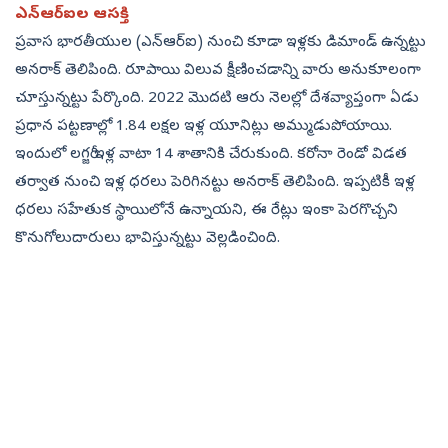
ఎన్‌ఆర్‌ఐల ఆసక్తి
ప్రవాస భారతీయుల (ఎన్‌ఆర్‌ఐ) నుంచి కూడా ఇళ్లకు డిమాండ్‌ ఉన్నట్టు
అనరాక్‌ తెలిపింది. రూపాయి విలువ క్షీణించడాన్ని వారు అనుకూలంగా
చూస్తున్నట్టు పేర్కొంది. 2022 మొదటి ఆరు నెలల్లో దేశవ్యాప్తంగా ఏడు
ప్రధాన పట్టణాల్లో 1.84 లక్షల ఇళ్ల యూనిట్లు అమ్ముడుపోయాయి.
ఇందులో లగ్జరీ ఇళ్ల వాటా 14 శాతానికి చేరుకుంది. కరోనా రెండో విడత
తర్వాత నుంచి ఇళ్ల ధరలు పెరిగినట్టు అనరాక్‌ తెలిపింది. ఇప్పటికీ ఇళ్ల
ధరలు సహేతుక స్థాయిలోనే ఉన్నాయని, ఈ రేట్లు ఇంకా పెరగొచ్చని
కొనుగోలుదారులు భావిస్తున్నట్టు వెల్లడించింది.