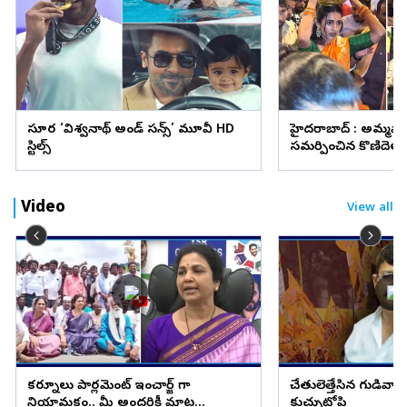
సూర్య ‘విశ్వనాథ్ అండ్ సన్స్’ మూవీ HD
హైదరాబాద్ : అమ్మవా
స్టిల్స్
సమర్పించిన కొణిదెల న
వైరల్
Video
View all
కర్నూలు పార్లమెంట్ ఇంచార్జ్ గా
చేతులెత్తేసిన గుడివాడ
నియామకం.. మీ అందరికీ మాట
కుచ్చుటోపి