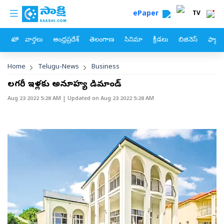
custom menu
Skip to main content
ePaper
TV
హోం
వార్తలు
ఆంధ్రప్రదేశ్
తెలంగాణ
సినిమా
క్రీడలు
బిజినెస్
ఫ్యామ
Breadcrumb
Home
Telugu-News
Business
లగ్జరీ ఇళ్లకు అనూహ్య డిమాండ్‌
Aug 23 2022 5:28 AM
| Updated on
Aug 23 2022 5:28 AM