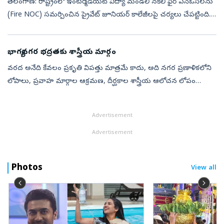
తెలంగాణ: రాష్ట్రంలో ఇంటర్మీడియట్ విద్యా మండలి నకిలీ ఫైర్ ఎన్‌ఓసీలను
(Fire NOC) సమర్పించిన ప్రైవేట్ జూనియర్ కాలేజీలపై చర్యలు చేపట్టింది.
ఫేక్ సర్టిఫికెట్లతో కాంట్రాక్ట్ జూనియర్ లెక్చరర్ (జేఎల్) ఉద్యోగ...
భాగ్యనగర భద్రతకు శాస్త్రీయ మార్గం
వరద అనేది కేవలం ప్రకృతి విపత్తు మాత్రమే కాదు, అది నగర ప్రణాళికలోని
లోపాలు, ప్రవాహ మార్గాల ఆక్రమణ, దీర్ఘకాల శాస్త్రీయ ఆలోచన లోపం
వంటివాటిని బహిర్గతం చేస్తుంది. హైదరా బాద్‌ నగరానికి 1908 సెప్టెంబర్‌లో స...
Advertisement
Advertisement
Photos
View all