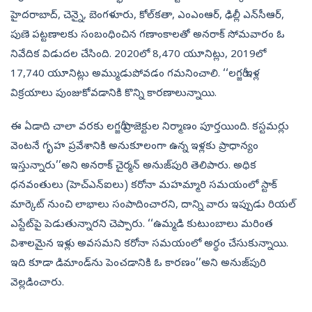
హైదరాబాద్, చెన్నై, బెంగళూరు, కోల్‌కతా, ఎంఎంఆర్, ఢిల్లీ ఎన్‌సీఆర్,
పుణె పట్టణాలకు సంబంధించిన గణాంకాలతో అనరాక్‌ సోమవారం ఓ
నివేదిక విడుదల చేసింది. 2020లో 8,470 యూనిట్లు, 2019లో
17,740 యూనిట్లు అమ్ముడుపోవడం గమనించాలి. ‘‘లగ్జరీ ఇళ్ల
విక్రయాలు పుంజుకోవడానికి కొన్ని కారణాలున్నాయి.
ఈ ఏడాది చాలా వరకు లగ్జరీ ప్రాజెక్టుల నిర్మాణం పూర్తయింది. కస్టమర్లు
వెంటనే గృహ ప్రవేశానికి అనుకూలంగా ఉన్న ఇళ్లకు ప్రాధాన్యం
ఇస్తున్నారు’’అని అనరాక్‌ చైర్మన్‌ అనుజ్‌పురి తెలిపారు. అధిక
ధనవంతులు (హెచ్‌ఎన్‌ఐలు) కరోనా మహమ్మారి సమయంలో స్టాక్‌
మార్కెట్‌ నుంచి లాభాలు సంపాదించారని, దాన్ని వారు ఇప్పుడు రియల్‌
ఎస్టేట్‌పై పెడుతున్నారని చెప్పారు. ‘‘ఉమ్మడి కుటుంబాలు మరింత
విశాలమైన ఇళ్లు అవసమని కరోనా సమయంలో అర్థం చేసుకున్నాయి.
ఇది కూడా డిమాండ్‌ను పెంచడానికి ఓ కారణం’’అని అనుజ్‌పురి
వెల్లడించారు.