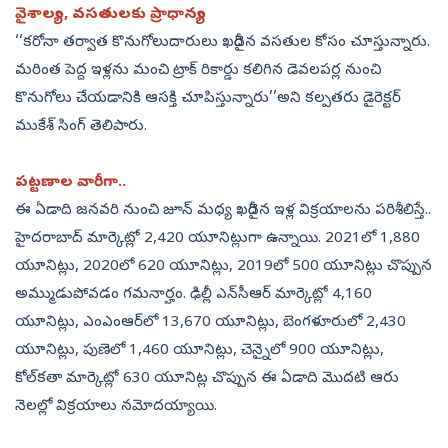
వైశాల్యం, వసతులకు ప్రాధాన్యం
‘‘కరోనా తర్వాత కొనుగోలుదారులు ఖరీదైన వసతుల కోసం చూస్తున్నారు.
మరింత పెద్ద ఇళ్లను మంచి ట్రాక్‌ రికార్డు కలిగిన డెవలపర్ల నుంచి
కొనుగోలు చేయడానికి ఆసక్తి చూపిస్తున్నారు’’అని కల్పతరు డైరెక్టర్‌
ముకేశ్‌ సింగ్‌ తెలిపారు.
పట్టణాల వారీగా..
ఈ ఏడాది జనవరి నుంచి జూన్‌ మధ్య ఖరీదైన ఇళ్ల విక్రయాలను పరిశీలిస్తే..
హైదరాబాద్‌ మార్కెట్లో 2,420 యూనిట్లుగా ఉన్నాయి. 2021లో 1,880
యూనిట్లు, 2020లో 620 యూనిట్లు, 2019లో 500 యూనిట్లు చొప్పున
అమ్ముడుపోవడం గమనార్హం. ఢిల్లీ ఎన్‌సీఆర్‌ మార్కెట్లో 4,160
యూనిట్లు, ఎంఎంఆర్‌లో 13,670 యూనిట్లు, బెంగళూరులో 2,430
యూనిట్లు, పుణెలో 1,460 యూనిట్లు, చెన్నైలో 900 యూనిట్లు,
కోల్‌కతా మార్కెట్లో 630 యూనిట్ల చొప్పున ఈ ఏడాది మొదటి ఆరు
నెలల్లో విక్రయాలు నమోదయ్యాయి.