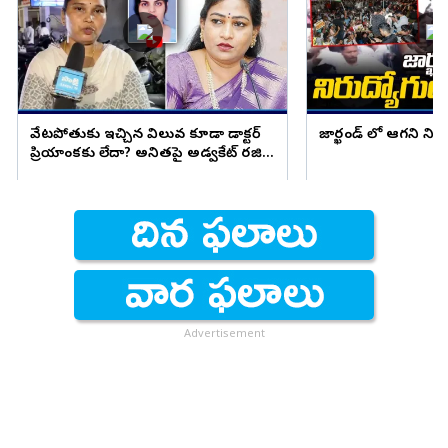
వేటపోతుకు ఇచ్చిన విలువ కూడా డాక్టర్
జార్ఖండ్ లో ఆగని ని
ప్రియాంకకు లేదా? అనితపై అడ్వకేట్ రజిని
ఫైర్
Advertisement