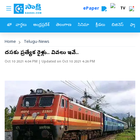
custom menu
Skip to main content
ePaper
TV
హోం
వార్తలు
ఆంధ్రప్రదేశ్
తెలంగాణ
సినిమా
క్రీడలు
బిజినెస్
ఫ్యామ
Breadcrumb
Home
Telugu-News
దసరాకు ప్రత్యేక రైళ్లు.. వివరాలు ఇవే..
Oct 10 2021 4:04 PM
| Updated on
Oct 10 2021 4:26 PM