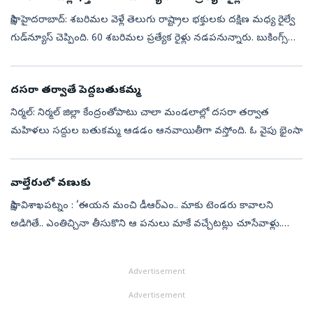
సాక్షి, హైదరాబాద్‌: శబరిమల వెళ్లే తెలుగు రాష్ట్రాల భక్తులకు దక్షిణ మధ్య రైల్వే
గుడ్‌న్యూస్‌ చెప్పింది. 60 శబరిమల ప్రత్యేక రైళ్లు నడపనున్నారు. బుకింగ్స్
ఇవాళ (నవంబర్‌ 7, శుక్రవారం) ఉదయం 8 గంటలకు ప్రారం...
దసరా తర్వాతే పెద్దబతుకమ్మ
నిర్మల్‌: నిర్మల్‌ జిల్లా కేంద్రంతోపాటు చాలా మండలాల్లో దసరా తర్వాత
మహిళలు సద్దుల బతుకమ్మ ఆడడం ఆనవాయితీగా వస్తోంది. ఓ వైపు భైంసాలో
మహాలయ అమావాస్య మరుసటి రోజు సద్దుల బతుకమ్మ ఆడడం ప్రత్యేకత
కాగా.. నిర్మ...
వాల్తేరులో వణుకు
సాక్షి, విశాఖపట్నం : ‘ఈయన మంచి డీఆర్‌ఎం.. మాకు టెండరు కావాలని
అడిగితే.. ఎంతిచ్చినా తీసుకొని ఆ పనులు మాకే వచ్చేటట్లు చూసేవాళ్లు.
అలాంటి మంచివ్యక్తిని సీబీఐ పట్టుకోవడమేంటి సార్‌..?’’.. రైల్వే సంబంధిత ప...
Advertisement
Advertisement