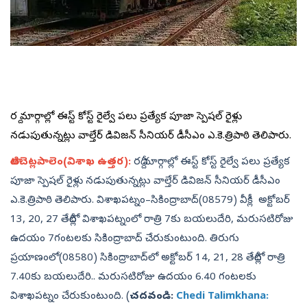
రద్దీ మార్గాల్లో ఈస్ట్‌ కోస్ట్‌ రైల్వే పలు ప్రత్యేక పూజా స్పెషల్‌ రైళ్లు
నడుపుతున్నట్లు వాల్తేర్‌ డివిజన్‌ సీనియర్‌ డీసీఎం ఎ.కె.త్రిపాఠి తెలిపారు.
తాటిచెట్లపాలెం(విశాఖ ఉత్తర):
రద్దీ మార్గాల్లో ఈస్ట్‌ కోస్ట్‌ రైల్వే పలు ప్రత్యేక
పూజా స్పెషల్‌ రైళ్లు నడుపుతున్నట్లు వాల్తేర్‌ డివిజన్‌ సీనియర్‌ డీసీఎం
ఎ.కె.త్రిపాఠి తెలిపారు. విశాఖపట్నం–సికింద్రాబాద్‌(08579) వీక్లీ అక్టోబర్‌
13, 20, 27 తేదీల్లో విశాఖపట్నంలో రాత్రి 7కు బయలుదేరి, మరుసటిరోజు
ఉదయం 7గంటలకు సికింద్రాబాద్‌ చేరుకుంటుంది. తిరుగు
ప్రయాణంలో(08580) సికింద్రాబాద్‌లో అక్టోబర్‌ 14, 21, 28 తేదీల్లో రాత్రి
7.40కు బయలుదేరి.. మరుసటిరోజు ఉదయం 6.40 గంటలకు
విశాఖపట్నం చేరుకుంటుంది. (
చదవండి:
Chedi Talimkhana: