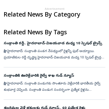
Advertisement
Related News By Category
Related News By Tags
సంక్రాంతి రద్దీ.. హైదరాబాద్‌-విజయవాడ మధ్య 10 స్పెషల్‌ ట్రైన్స్‌
సాక్షి, హైదరాబాద్‌: సంక్రాంతి పండగ నేపథ్యంలో రైళ్లన్నీ ఫుల్‌ అయ్యాయి.
ప్రయాణికుల రద్దీ దృష్ట్యా హైదరాబాద్-విజయవాడ మధ్య 10 స్పెషల్‌ ట్రైన్లను
నడపనున్నట్లు దక్షిణ మధ్య రైల్వే వెల్లడించింది. ఛైర్ కార్, జ...
సంక్రాంతికి ఊరెళ్లేవారికి రైల్వే శాఖ గుడ్‌ న్యూస్‌
సాక్షి, హైదరాబాద్‌: సంక్రాంతి పండుగకు సొంతూరు వెళ్లేవారికి భారతీయ రైల్వే
శుభవార్త చెప్పింది. సంక్రాంతి పండుగ సందర్భంగా ప్రత్యేక రైళ్లను
నడపనున్నట్లు దక్షిణ మధ్య రైల్వే వెల్లడించింది. రేపు(డిసెంబర్‌ 14...
శబరిమల వెళ్లే భక్తులకు గుడ్‌ న్యూస్‌.. 60 ప్రత్యేక రైళ్లు