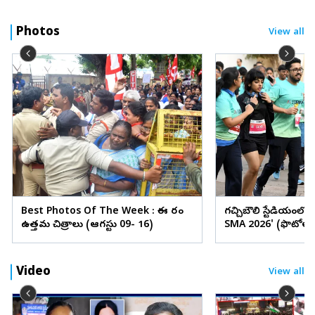
Photos
View all
Best Photos Of The Week : ఈ వారం
గచ్చిబౌలి స్టేడియంలో
ఉత్తమ చిత్రాలు (ఆగస్టు 09- 16)
SMA 2026' (ఫొటోలు
Video
View all