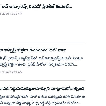
ా 'లవ్‌ ఇన్సూరెన్స్‌ కంపెనీ' ప్రీరిలీజ్‌ ఈవెంట్‌
ు)
6 2026 12:22 PM
కాన్సెప్ట్‌ కొత్తగా ఉంటుంది: ‘దిల్‌’ రాజు
ేషన్‌ (యాప్‌) బ్యాక్‌డ్రాప్‌తో ‘లవ్‌ ఇన్సూరెన్స్‌ కంపెనీ’ సినిమా
న్సెప్ట్‌ కొత్తగా ఉంది. ప్రదీప్‌ హీరోగా, దర్శకుడిగా వరుస
ాధిస్తున్నాడు. విఘ్నేష్‌ శివన్‌ డిఫరెంట్‌ కథలతో సినిమాలు
6 2026 12:13 AM
 ‘లవ్‌ ఇన్సూరెన్స్‌ కంపెనీ’ని ప్రేక్షకులు ఆదరించి, సక్సెస్‌
రుకుంటున్నాను’’ అని ‘దిల్‌’ రాజు చెప్పారు. ప్రదీప్‌
దానికి సిగ్గుపడుతున్నా.. కూర్చుని మాట్లాడుకోవాల్సింది
 కృతీ శెట్టి హీరో హీరోయిన్లుగా నటించిన సినిమా ‘లవ్‌
్‌ కంపెనీ’. విఘ్నేశ్‌ శివన్‌ దర్శకత్వంలో నయనతార నిర్మించిన
కుడు విఘ్నేశ్ శివన్, హీరో ధనుష్ ఒకప్పుడు కలిసి సినిమాలు
ఈ నెల 10న విడుదల కానుంది.శ్రీ పద్మినీ సినిమాస్‌ ద్వారా
నీ ఇప్పుడు వీళ్ల మధ్య పచ్చ గడ్డి వేస్తే భగ్గుమనేంత కోపం