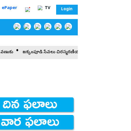
ePaper
TV
Login
ుకు
జక్కంపూడి సేవలు చిరస్మరణీయం: వైఎస్‌ జగన్‌
‘బిగ్‌ బీ’ రిక
‌
సా?