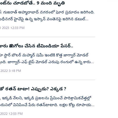
బేడ్కర్‌ కోనసీమ
రాజన్న
ఫొటోలు
మేటి చిత్రా
ెంట్‌ను చూడబోతే.. 9 మంది మృతి
ఖమ్మం
వీడియోలు
వెబ్ స్టోరీస్
్‌: గుజరాత్‌ అహ్మదాబాద్‌ నగరంలో ఘోర ప్రమాదం జరిగింది.
భద్రాద్రి
గాంధీనగర్‌ హైవేపై ఉన్న ఇస్కాన్‌ వంతెనపై జరిగిన డబుల్‌
ట్‌లో 9 మంది దుర్మరణం పాలయ్యారు. మరో 13 మంది పరిస్థితి
మహబూబ్‌నగర్
20 2023 12:33 PM
 సమాచారం. పోలీసులు వెల్లడించిన వివరాల
జోగులాంబ
 బుధవారం రాత్రి దాటాక ఓ థార్‌ వాహనాన్ని ఓ డంపర్‌ ట్రక్కు
నాగర్ కర్నూల్
ారు కొనుగోలు చేసిన టీమిండియా పేసర్‌..
ంచి ఢీ కొట్టడంతో యాక్సిడెంట్‌ జరిగింది. ఆ
నం గుమిగూడి ఆ యాక్సిడెంట్‌ను చూస్తున్నారు. ఆ
నారాయణపేట
స్టార్‌ బౌలర్‌ మహ్మద్‌ షమీ ఇంటికి కొత్త జాగ్వార్‌ మోడల్‌
జాగ్వార్‌ కారు జనాల మీదకు దూసుకెళ్లింది. ISKCON
ింది. జాగ్వార్‌-ఎఫ్‌ టైప్‌ మోడల్‌ ఎరుపు రంగులో ఉన్న కారును
వనపర్తి
cidentలో గాయపడ్డ వాళ్లను వెంటనే ఆస్పత్రికి
ఇష్టంగా కొనుగోలు చేశాడు. శుక్రవారం షమీకి
3 2022 3:18 PM
మెదక్
. తొమ్మది మంది మృతి చెందారు. మృతుల్లో ఓ కానిస్టేబుల్‌
జాగ్వార్ ఎఫ్-టైప్ 2.0-లీటర్ టర్బో పెట్రోల్ ఇంజన్‌తో కూడిన
ట్లు తెలుస్తోంది. మరో 13 మంది పరిస్థితి విషమంగా
ములు నెల్లూరు
సంగారెడ్డి
ి ఇంజన్ గరిష్టంగా 295 బిహెచ్‌పి పవర్.. 400 ఎన్ఎమ్ గరిష్ట
లా ఉంటే.. జాగ్వార్ కారు మితిమీరిన వేగంతో
రాక్‌స్టార్‌తో రతన్‌ టాటా! ఎప్పుడు? ఎక్కడ ?
ుట్‌పుట్‌ను ఉత్పత్తి చేస్తుంది. దీని ధర దాదాపు రూ. 98.13
సిద్దిపేట
లు అధికారులు వెల్లడించారు. Scary live visual,
గా షమీకి కార్లు, బైక్‌లంటే యమా క్రేజ్‌.
, ఇక్కడి నేలని, ఇక్కడి ప్రజలను ప్రేమించే పారిశ్రామికవేత్తల్లో
నల్గొండ
 Jaguar rams into a crowd gathered around a
తన ఇంట్లో టయోట ఫార్చునర్‌, బీఎండబ్ల్యూ 5 సిరీస్‌, ఆడి
ుసలో వినిపించే పేరు రతన్‌టాటాది. లక్షల కోట్ల రూపాయల
సూర్యాపేట
r accident in #Ahmedabad, killing 9 people, many
యి. ఇటీవలే షమీ ఐకానిక్‌ బైక్‌ రాయల్‌ ఎన్‌ఫీల్డ్‌
ా.. సింపుల్‌గా జీవించడం ఆయనకే చెల్లుతోంది. సోషల్‌
4 2022 12:03 PM
 pic.twitter.com/QwCPy1lSPG — Nikhil Choudhary
రామరాజు
్‌ జీటీ 650ని ఉత్తర్‌ ప్రదేశ్‌ నుంచి తెప్పించుకున్నాడు. దానికి
యాదాద్రి