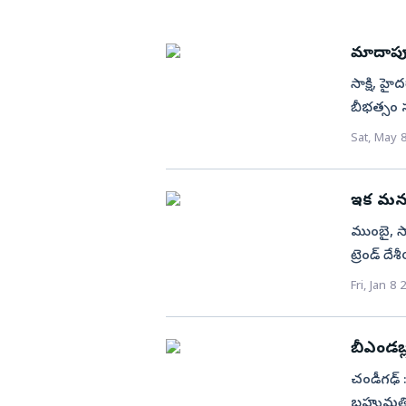
చంద్రశేఖర
by Brian
తెలిపారు
Tata (@RNTa
ఆలోచనలకు
మాదాపూర్
సీజన్ సందర
తీసుకొనిరా
సాక్షి, హై
పూర్తిగా ఎ
బీభత్సం స
లలో 60 శ
దూసుకెళ్ల
Sat, May 
దుర్మరణం
చేరుకుని
ఇక మన రో
ఉన్నాయి. 
శనివారం
ముంబై, సాక్
వచ్చింది.
ట్రెండ్ 
ప్రమాదంలో
దేశీ మార్క
Fri, Jan 8
మృతదేహాన్
చేస్తున్నాయ
కేసు నమోద
తదితరాలు
అయితే కర్
బీఎండబ్
వెరసి గతం
కారులో ఉ
మోడళ్లు ర
చండీగఢ్‌ 
అసలు కర
ప్రభుత్వ
బహుమతిగా