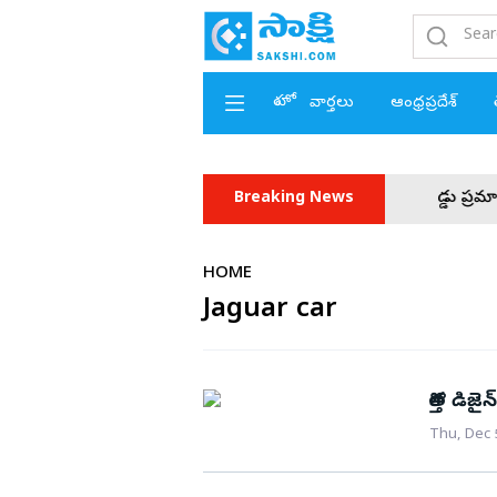
Skip to main content
custom menu
హోం
వార్తలు
ఆంధ్రప్రదేశ్
పాలిటిక్స్
ఏపీ వార్తలు
క్రైమ్
ఫ్యాక్ట్ చెక్
రోడ్డు ప్రమా
Breaking News
వార్తలు
ఎడిటోరియల్
జాతీయం
అమరావతి
సినిమా
గెస్ట్ కాలమ్
Breadcrumb
HOME
ఎన్‌ఆర్‌ఐ
అనంతపురం
క్రీడలు
కార్టూన్
Jaguar car
ప్రపంచం
శ్రీ సత్యసాయి
బిజినెస్
సోషల్ మీడియా
సాక్షి ఒరిజినల్స్
చిత్తూరు
డింగ్ డాంగ్ 2.0
పాడ్‌కాస్ట్‌
గుడ్ న్యూస్
తిరుపతి
కొత్త డిజై
గరం గరం వార్తలు
దిన ఫలాలు
తూర్పు గోదావర
Thu, Dec 
యూట్యూబ్ డిజిటల్
వార ఫలాలు
కాకినాడ
సాగుబడి