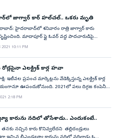
న్ 2020-21 కంపెనీ వార్షిక నివేదికలో వాటాదారులకు
 Allan pic.twitter.com/BUeKZ1zkWl — Ratan N.
. టాటా గ్రూప్ భారతదేశం, ప్రపంచ వినియోగదారుల
ta2000) January 14, 2022 చదవండి: ఫెస్టివల్‌
 అనుగుణంగా కొత్త ఉత్పత్తులను వేగంగా
‌లో జాగ్వార్‌ కార్‌ హల్‌చల్‌.. ఒకరు మృతి
్భంగా రతన్‌టాటా స్పెషల్‌ గ్రీటింగ్స్‌..!
వడానికి సిద్దంగా ఉన్నట్లు పేర్కొన్నారు. జాగ్వార్ 2025 నాటికి
దరాబాద్‌: హైదరాబాద్‌లో శనివారం రాత్రి జాగ్వార్‌ కారు
లక్ట్రిక్ గా మారాలని లక్ష్యంగా పెట్టుకుంది. కంపెనీ వాల్యూమ్
ృష్టించింది. మాదాపూర్ ఫ్లై ఓవర్ వద్ద పాదచారుడిపై
ాతం 2030 నాటికి పూర్తి బీఈవీ వాహనాలుగా మారతాయి
ింది. దీంతో తీవ్ర గాయాలపాలైన ఆ వ్యక్తి అక్కడికక్కడే
8 2021 10:11 PM
అని అన్నారు. చదవండి: సరికొత్తగా టాటా టియాగో.. ధర ఎంతంటే..!
 పాలయ్యాడు. సంఘటన తెలుసుకున్న వెంటనే పోలీసులు
 విచారణ చేపట్టారు. దీనికి సంబంధించిన వివరాలు ఇలా
డ్లపైనా ఎలక్ట్రిక్‌ కార్ల హవా
కేపీహెచ్‌ కాలనీ నుంచి మాదాపూర్ వైపు జాగ్వార్‌ కారు
 రాత్రి 9 గంటల సమయంలో అతి వేగంగా దూసుకుంటూ
షి: ఇటీవల ప్రపంచ మార్కెట్లను వేడెక్కిస్తున్న ఎలక్ట్రిక్‌ కార్ల
 ఈ సమయంలో రోడ్డు దాటుతున్న వ్యక్తిని వేగంతో ఢీ కొట్టింది. ఈ
దేశీయంగానూ ఊపందుకోనుంది. 2021లో పలు దిగ్గజ కంపెనీలు
 ఆ వ్యక్తి తీవ్రంగా గాయపడి అక్కడికక్కడే మృతి చెందాడు.
ెట్లో విభిన్న ఎలక్ట్రిక్‌ కార్లను విడుదల చేసేందుకు సన్నాహాలు
 2021 2:18 PM
ని పోస్టుమార్టం కోసం ఉస్మానియా ఆస్పత్రికి తరలించారు.
ి. దేశీయంగా ఎలక్ట్రిక్‌ కార్ల పోటీకి ఆడి, జాగ్వార్‌, టెస్లా
ు చేసుకొని మాదాపూర్‌ పోలీసులు దర్యాప్తు చేస్తున్నారు.
 సై అంటున్నట్లు ఆటో రంగ నిపుణులు పేర్కొంటున్నారు.
ఫ్యూ అమల్లో ఉండడంతో రోడ్లన్నీ ఖాళీగా ఉన్నాయి. దీంతో
ల్యూ కారును నదిలో తోసేశాడు.. ఎందుకంటే..
లో ఎన్నడూలేని విధంగా దేశీ ఎలక్ట్రిక్‌ కార్ల విభాగంలో పలు
న్న వ్యక్తి వేగంగా నడుపుతూ నిబంధనలు అతిక్రమించాడు.
ంగ ప్రవేశం చేయనున్నట్లు తెలియజేశారు. ఇందుకు కేంద్ర
: తనకు నచ్చిన కారు కొనివ్వలేదని తల్లిదండ్రులు
్ఫ్యూ సమయంలో బయటకు ఎందుకు వచ్చాడు? అనేది
ం 2,500 వాహనాల వరకూ దిగుమతి చేసుకునేందుకు
 ఇచ్చిన బీఎండబ్ల్యూ కారును నదిలో వదిలాడు ఓ