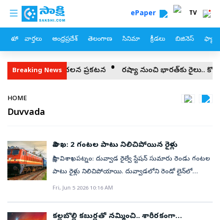
custom menu
Skip to main content
ePaper
TV
హోం
వార్తలు
ఆంధ్రప్రదేశ్
తెలంగాణ
సినిమా
క్రీడలు
బిజినెస్
ఫ్యామ
ఎక్కడ?.. ఇరాన్ సంచలన ప్రకటన
రష్యా నుంచి భారత్‌కు రైలు.. కొత్త కారిడార
Breaking News
Breadcrumb
HOME
Duvvada
విశాఖ: 2 గంటల పాటు నిలిచిపోయిన రైళ్లు
సాక్షి, విశాఖపట్నం: దువ్వాడ రైల్వే స్టేషన్‌ సుమారు రెండు గంటల
పాటు రైళ్లు నిలిచిపోయాయి. దువ్వాడలోని రెండో లైన్‌లో
విద్యుత్ వైర్లు తెగిపోవడంతో నాలుగో నెంబర్ ప్లాటుఫారంపై
Fri, Jun 5 2026 10:16 AM
కాచిగూడ ఎక్స్‌ప్రెస్‌ నిలిచిపోయింది. మరో ఐదు ట్రైన్లు కూడా
నిలిచిపోవడంతో ప్రయాణికులు తీవ్ర ఇబ్బందులు పడ్డారు.
కల్లబొల్లి కబుర్లతో నమ్మించి.. శారీరకంగా