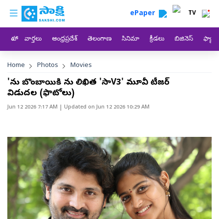
custom menu
Skip to main content
ePaper
TV
హోం
వార్తలు
ఆంధ్రప్రదేశ్
తెలంగాణ
సినిమా
క్రీడలు
బిజినెస్
ఫ్యామ
Breadcrumb
Home
Photos
Movies
'రాను బొంబాయికి రాను లిఖిత 'సాV3' మూవీ టీజర్
విడుదల (ఫొటోలు)
Jun 12 2026 7:17 AM
| Updated on
Jun 12 2026 10:29 AM