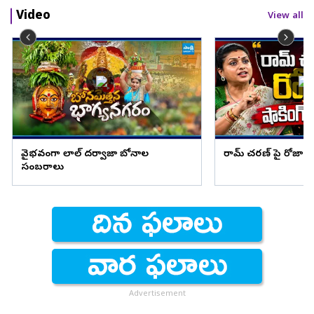
Video
View all
వైభవంగా లాల్ దర్వాజా బోనాల
రామ్ చరణ్ పై రోజా షాక
సంబరాలు
Advertisement