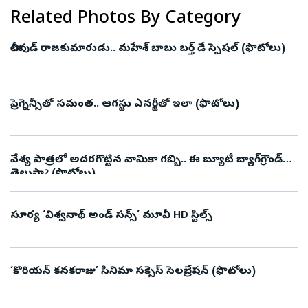
Related Photos By Category
టాలీవుడ్ రాజకుమారుడు.. మహేశ్ బాబు బర్త్ డే స్పెషల్ (ఫొటోలు)
ప్రెగ్నెన్సీతో సమంత.. ఆగస్టు ఎనర్జీతో ఇలా (ఫొటోలు)
వేశ్య పాత్రలో అదరగొట్టిన వామికా గబ్బి.. ఈ బ్యూటీ బ్యాగ్‌గ్రౌండ్‌
తెలుసా? (ఫొటోలు)
సూర్య ‘విశ్వనాథ్ అండ్ సన్స్’ మూవీ HD స్టిల్స్
‘కొరియన్‌ కనకరాజు’ సినిమా సక్సెస్‌ సెలబ్రేషన్‌ (ఫొటోలు)