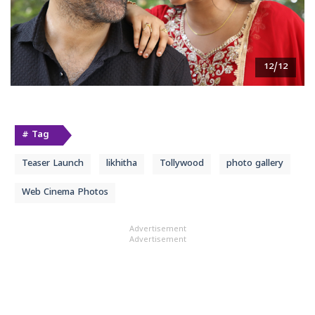
12/12
# Tag
Teaser Launch
likhitha
Tollywood
photo gallery
Web Cinema Photos
Advertisement
Advertisement