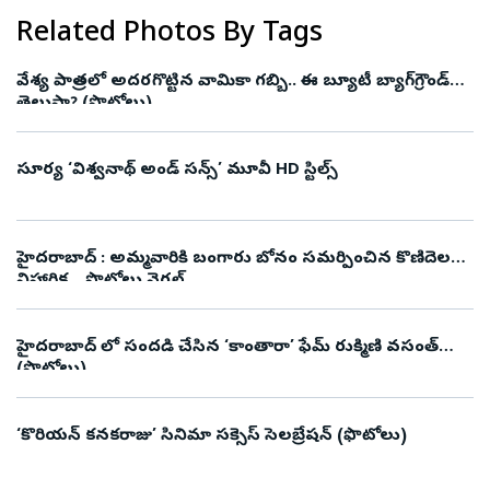
Related Photos By Tags
వేశ్య పాత్రలో అదరగొట్టిన వామికా గబ్బి.. ఈ బ్యూటీ బ్యాగ్‌గ్రౌండ్‌
తెలుసా? (ఫొటోలు)
సూర్య ‘విశ్వనాథ్ అండ్ సన్స్’ మూవీ HD స్టిల్స్
హైదరాబాద్ : అమ్మవారికి బంగారు బోనం సమర్పించిన కొణిదెల
నిహారిక .. ఫొటోలు వైరల్
హైదరాబాద్ లో సందడి చేసిన ‘కాంతారా’ ఫేమ్‌ రుక్మిణి వసంత్‌
(ఫొటోలు)
‘కొరియన్‌ కనకరాజు’ సినిమా సక్సెస్‌ సెలబ్రేషన్‌ (ఫొటోలు)