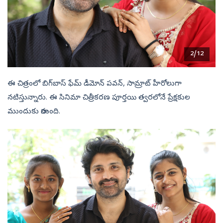
2/12
ఈ చిత్రంలో బిగ్‌బాస్ ఫేమ్ డీమోన్ పవన్, సామ్రాట్ హీరోలుగా
నటిస్తున్నారు. ఈ సినిమా చిత్రీకరణ పూర్తయి త్వరలోనే ప్రేక్షకుల
ముందుకు రానుంది.