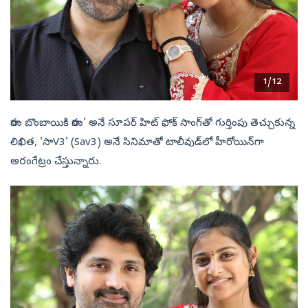
1/12
రాను బొంబాయికి రాను' అనే సూపర్ హిట్ ఫోక్ సాంగ్‌తో గుర్తింపు తెచ్చుకున్న
లిఖిత, 'సాV3' (Sav3) అనే సినిమాతో టాలీవుడ్‌లో హీరోయిన్‌గా
అరంగేట్రం చేస్తున్నారు.