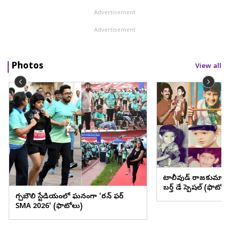
Advertisement
Advertisement
Photos
View all
టాలీవుడ్ రాజకుమార
బర్త్ డే స్పెషల్ (ఫొటోల
గచ్చిబౌలి స్టేడియంలో ఘనంగా 'రన్ ఫర్
SMA 2026' (ఫొటోలు)