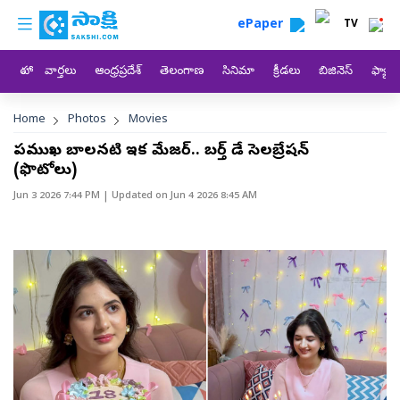
custom menu
Skip to main content
ePaper
TV
హోం
వార్తలు
ఆంధ్రప్రదేశ్
తెలంగాణ
సినిమా
క్రీడలు
బిజినెస్
ఫ్యామ
Breadcrumb
Home
Photos
Movies
ప్రముఖ బాలనటి ఇక మేజర్.. బర్త్ డే సెలబ్రేషన్
(ఫొటోలు)
Jun 3 2026 7:44 PM
| Updated on
Jun 4 2026 8:45 AM