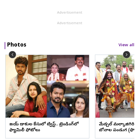
Advertisement
Advertisement
Photos
View all
విజయ్ విడాకుల కేసులో ట్విస్ట్.. ట్రెండింగ్‌లో
మేడ్చల్ మల్కాజిగిరి జిల్
ఫ్యామిలీ ఫోటోలు
బోనాల పండుగ (ఫొటో