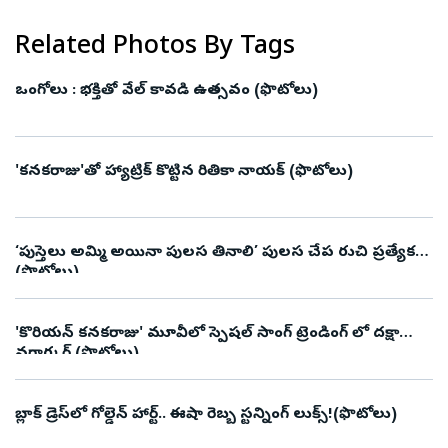
Related Photos By Tags
ఒంగోలు : భక్తితో వేల్ కావడి ఉత్సవం (ఫొటోలు)
'కనకరాజు'తో హ్యాట్రిక్ కొట్టిన రితికా నాయక్ (ఫొటోలు)
‘పుస్తెలు అమ్మి అయినా పులస తినాలి’ పులస చేప రుచి ప్రత్యేకత
(ఫొటోలు)
'కొరియన్‌ కనకరాజు' మూవీలో స్పెషల్ సాంగ్ ట్రెండింగ్ లో దక్షా
నగార్కర్ (ఫొటోలు)
బ్లాక్ డ్రెస్‌లో గోల్డెన్ హార్ట్.. ఈషా రెబ్బ స్టన్నింగ్ లుక్స్!(ఫొటోలు)