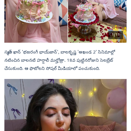
1/11
సల్మాన్ ఖాన్ 'భజరంగీ భాయ్‌జాన్', బాలకృష్ణ 'అఖండ 2' సినిమాల్లో
నటించిన బాలనటి హర్షాలీ మల్హోత్రా.. 18వ పుట్టినరోజుని సెలబ్రేట్
చేసుకుంది. ఆ ఫొటోలని సోషల్ మీడియాలో పంచుకుంది.