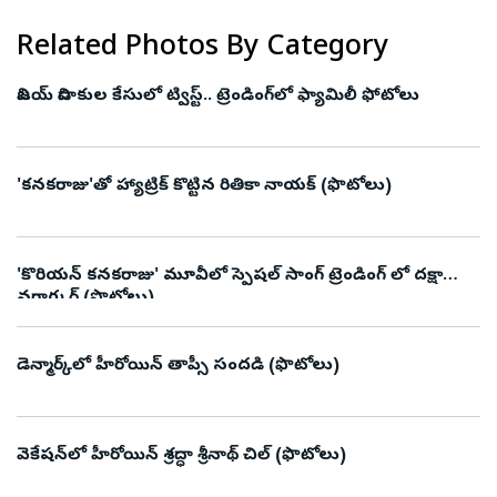
Related Photos By Category
విజయ్ విడాకుల కేసులో ట్విస్ట్.. ట్రెండింగ్‌లో ఫ్యామిలీ ఫోటోలు
'కనకరాజు'తో హ్యాట్రిక్ కొట్టిన రితికా నాయక్ (ఫొటోలు)
'కొరియన్‌ కనకరాజు' మూవీలో స్పెషల్ సాంగ్ ట్రెండింగ్ లో దక్షా
నగార్కర్ (ఫొటోలు)
డెన్మార్క్‌లో హీరోయిన్ తాప్సీ సందడి (ఫొటోలు)
వెకేషన్‌లో హీరోయిన్ శ్రద్ధా శ్రీనాథ్ చిల్ (ఫొటోలు)