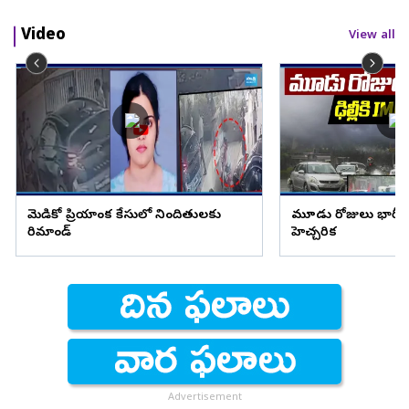
Video
View all
మెడికో ప్రియాంక కేసులో నిందితులకు
మూడు రోజులు భారీ వ
రిమాండ్
హెచ్చరిక
Advertisement