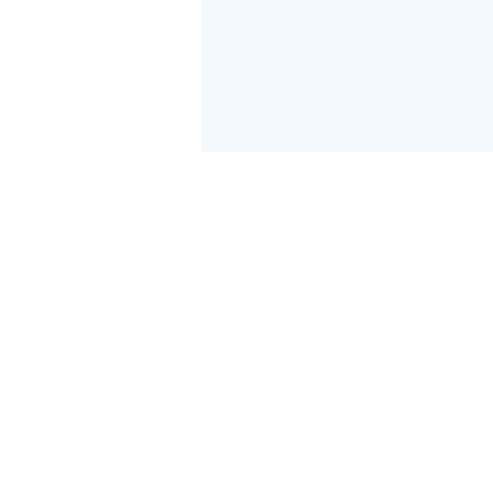
Support
Sakshi Complaint Redressal