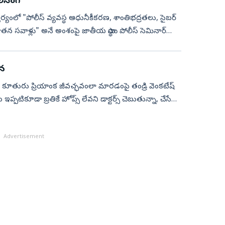
సింగ్‌
వర్యంలో "పోలీస్ వ్యవస్థ ఆధునీకీకరణ, శాంతిభద్రతలు, సైబర్
తన సవాళ్లు" అనే అంశంపై జాతీయ స్థాయి పోలీస్ సెమినార్
దన
తన కూతురు ప్రియాంక జీవచ్ఛవంలా మారడంపై తండ్రి వెంకటేష్‌
ికూడా బ్రతికే హోప్స్‌ లేవని డాక్టర్స్‌ చెబుతున్నా, చేసే
Advertisement