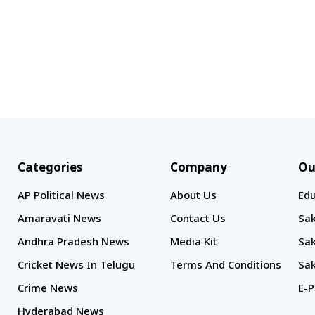
Categories
Company
Ou
AP Political News
About Us
Edu
Amaravati News
Contact Us
Sak
Andhra Pradesh News
Media Kit
Sak
Cricket News In Telugu
Terms And Conditions
Sak
Crime News
E-P
Hyderabad News