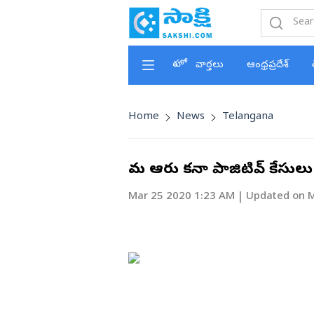
Skip to main content
custom menu
హోం
వార్తలు
ఆంధ్రప్రదేశ్
పాలిటిక్స్
ఏపీ వార్తలు
Breadcrumb
Home
News
Telangana
క్రైమ్
ఫ్యాక్ట్ చెక్
వార్తలు
ఎడిటోరియల్
జాతీయం
అమరావతి
సినిమా
గెస్ట్ కాలమ్
మరో ఆరు కరోనా పాజిటివ్‌ కేసులు
ఎన్‌ఆర్‌ఐ
అనంతపురం
క్రీడలు
కార్టూన్
Mar 25 2020 1:23 AM
ప్రపంచం
| Updated on
శ్రీ సత్యసాయి
M
బిజినెస్
సోషల్ మీడియా
సాక్షి ఒరిజినల్స్
చిత్తూరు
డింగ్ డాంగ్ 2.0
పాడ్‌కాస్ట్‌
గుడ్ న్యూస్
తిరుపతి
గరం గరం వార్తలు
దిన ఫలాలు
తూర్పు గోదావర
యూట్యూబ్ డిజిటల్
వార ఫలాలు
కాకినాడ
సాగుబడి