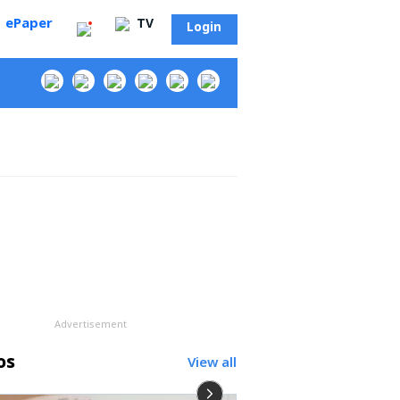
ePaper
TV
Login
‌
Advertisement
os
View all
సా?