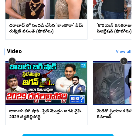
హైదరాబాద్ లో సందడి చేసిన ‘కాంతారా’ ఫేమ్‌
‘కొరియన్‌ కనకరాజు’ సి
రుక్మిణి వసంత్‌ (ఫొటోలు)
సెలబ్రేషన్‌ (ఫొటోలు)
Video
View all
బాబుకు బిగ్ షాక్.. స్టేట్ మొత్తం జగన్ వైపే..
మెడికో ప్రియాంక కేసు
2029 దద్దరిల్లిపోద్ది
రిమాండ్