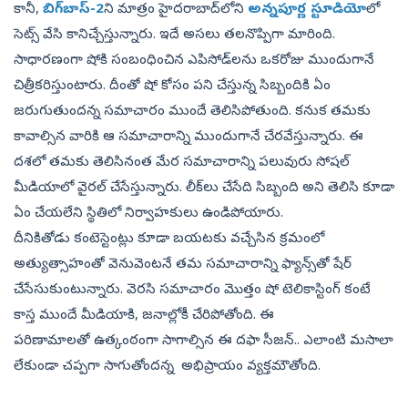
కానీ,
బిగ్‌బాస్‌-2
ని మాత్రం హైదరాబాద్‌లోని
అన్నపూర్ణ స్టూడియో
లో
సెట్స్‌ వేసి కానిచ్చేస్తున్నారు. ఇదే అసలు తలనొప్పిగా మారింది.
సాధారణంగా షోకి సంబంధించిన ఎపిసోడ్‌లను ఒకరోజు ముందుగానే
చిత్రీకరిస్తుంటారు. దీంతో షో కోసం పని చేస్తున్న సిబ్బందికి ఏం
జరుగుతుందన్న సమాచారం ముందే తెలిసిపోతుంది. కనుక తమకు
కావాల్సిన వారికి ఆ సమాచారాన్ని ముందుగానే చేరవేస్తున్నారు. ఈ
దశలో తమకు తెలిసినంత మేర సమాచారాన్ని పలువురు సోషల్‌
మీడియాలో వైరల్‌ చేసేస్తున్నారు. లీక్‌లు చేసేది సిబ్బంది అని తెలిసి కూడా
ఏం చేయలేని స్థితిలో నిర్వాహకులు ఉండిపోయారు.
దీనికితోడు కంటెస్టెంట్లు కూడా బయటకు వచ్చేసిన క్రమంలో
అత్యుత్సాహంతో వెనువెంటనే తమ సమాచారాన్ని ఫ్యాన్స్‌తో షేర్‌
చేసేసుకుంటున్నారు. వెరసి సమాచారం మొత్తం షో టెలికాస్టింగ్‌ కంటే
కాస్త ముందే మీడియాకి, జనాల్లోకీ చేరిపోతోంది. ఈ
పరిణామాలతో ఉత్కంఠంగా సాగాల్సిన ఈ దఫా సీజన్‌.. ఎలాంటి మసాలా
లేకుండా చప్పగా సాగుతోందన్న అభిప్రాయం వ్యక్తమౌతోంది.