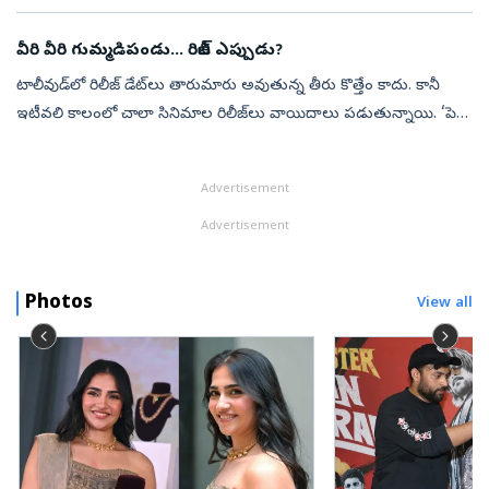
లాంఛనంగ...
వీరి వీరి గుమ్మడిపండు... రిలీజ్‌ ఎప్పుడు?
టాలీవుడ్‌లో రిలీజ్‌ డేట్‌లు తారుమారు అవుతున్న తీరు కొత్తేం కాదు. కానీ
ఇటీవలి కాలంలో చాలా సినిమాల రిలీజ్‌లు వాయిదాలు పడుతున్నాయి. ‘పెద్ది,
లెనిన్, మా ఇంటి బంగారం’... ఇలా పలు చిత్రాలు తమ తొలి రిలీజ్‌ డే...
Advertisement
Advertisement
Photos
View all