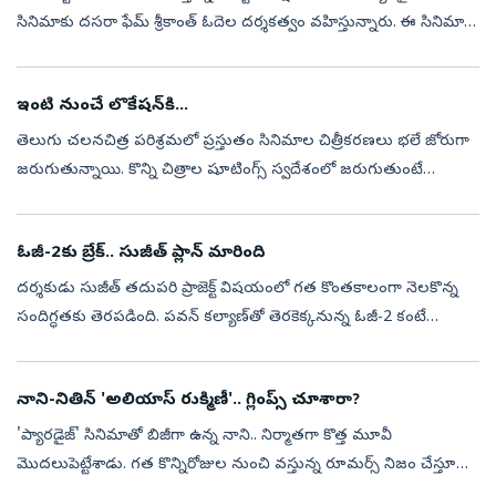
సినిమాకు దసరా ఫేమ్ శ్రీకాంత్ ఓదెల దర్శకత్వం వహిస్తున్నారు. ఈ సినిమా
మార్చిలోనే రిలీజ్ కావాల్సి ఉన్నప్పటికీ.. షూటింగ్ ఇంకా ప...
ఇంటి నుంచే లొకేషన్‌కి...
తెలుగు చలనచిత్ర పరిశ్రమలో ప్రస్తుతం సినిమాల చిత్రీకరణలు భలే జోరుగా
జరుగుతున్నాయి. కొన్ని చిత్రాల షూటింగ్స్‌ స్వదేశంలో జరుగుతుంటే
మరికొన్ని చిత్రీకరణలు విదేశాల్లోనూ జరుగుతున్నాయి. అయితే ప్రస్తుతం
హైదరా...
ఓజీ-2కు బ్రేక్.. సుజీత్ ప్లాన్ మారింది
దర్శకుడు సుజీత్ తదుపరి ప్రాజెక్ట్ విషయంలో గత కొంతకాలంగా నెలకొన్న
సందిగ్ధతకు తెరపడింది. పవన్ కల్యాణ్‌తో తెరకెక్కనున్న ఓజీ-2 కంటే
ముందుగా నాని హీరోగా రూపొందనున్న 'బ్లడీ రోమియో' చిత్రాన్నే సుజీత్
ప్రారంభ...
నాని-నితిన్ 'అలియాస్ రుక్మిణీ'.. గ్లింప్స్ చూశారా?
'ప్యారడైజ్' సినిమాతో బిజీగా ఉన్న నాని.. నిర్మాతగా కొత్త మూవీ
మొదలుపెట్టేశాడు. గత కొన్నిరోజుల నుంచి వస్తున్న రూమర్స్ నిజం చేస్తూ
నితిన్ హీరోగా కొత్త చిత్రాన్ని ప్రకటించాడు. సోమవారం హైదరాబాద్‌లో