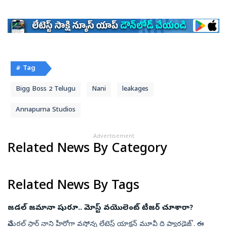
# Tag
Bigg Boss 2 Telugu
Nani
leakages
Annapurna Studios
Advertisement
Related News By Category
Related News By Tags
జడల్ జమానా షురూ.. మోస్ట్ వయొలెంట్‌ టీజర్‌ చూశారా?
నేచురల్ స్టార్ నాని హీరోగా వస్తోన్న లేటెస్ట్ యాక్షన్‌ మూవీ ది ప్యారడైజ్'. ఈ