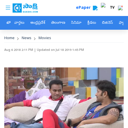
custom menu
Skip to main content
ePaper
TV
హోం
వార్తలు
ఆంధ్రప్రదేశ్
తెలంగాణ
సినిమా
క్రీడలు
బిజినెస్
ఫ్యామ
Breadcrumb
Home
News
Movies
Aug 6 2018 2:11 PM
| Updated on
Jul 18 2019 1:45 PM