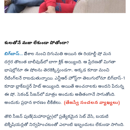
లీకులతోనే మజా లేకుండా పోతోందా?
బిగ్‌బాస్‌...
విదేశాల నుంచి దిగుమతి అయిన ఈ రియాల్టీ షో మన
దగ్గర తొలుత బాలీవుడ్‌లో బాగా క్లిక్‌ అయ్యింది. ఆ ప్రేరణతో మిగతా
భాషల్లోనూ ఈ షోలను తెరకెక్కిస్తుండగా.. అక్కడ కూడా మంచి
రేటింగ్‌లనే రాబడుతున్నాయి. ఎన్టీఆర్‌ హోస్ట్‌గా తెలుగులోనూ బిగ్‌బాస్‌-1
కూడా బ్లాక్‌బస్టర్‌ హిట్‌ అయ్యింది. అయితే అంచనాలకు అందని పేరున్న
ఈ షో.. సెకండ్‌ సీజన్‌లో మాత్రం అందుకు అతీతంగానే సాగుతోంది.
అందుకు ప్రధాన కారణం లీకేజీలు.
(తేజస్వీ సంచలన వ్యాఖ్యలు)
తొలి సీజన్‌ పుణే(మహారాష్ట్ర)లో ప్రత్యేకమైన సెట్‌ వేసి, బయటి
టెక్నీషియన్లతో నిర్వహించటంతో ఎలాంటి ఇబ్బందులు లేకుండా సాగింది.