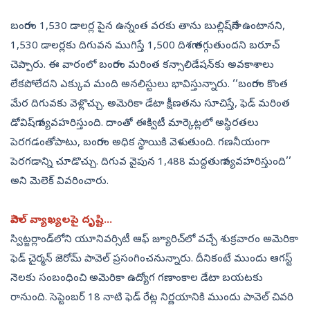
బంగారం 1,530 డాలర్ల పైన ఉన్నంత వరకు తాను బుల్లిష్‌గానే ఉంటానని,
1,530 డాలర్లకు దిగువన ముగిస్తే 1,500 దిశగా తగ్గుతుందని బరూచ్‌
చెప్పారు. ఈ వారంలో బంగారం మరింత కన్సాలిడేషన్‌కు అవకాశాలు
లేకపోలేదని ఎక్కువ మంది అనలిస్టులు భావిస్తున్నారు. ‘‘బంగారం కొంత
మేర దిగువకు వెళ్లొచ్చు. అమెరికా డేటా క్షీణతను సూచిస్తే, ఫెడ్‌ మరింత
డోవిష్‌గా వ్యవహరిస్తుంది. దాంతో ఈక్విటీ మార్కెట్లలో అస్థిరతలు
పెరగడంతోపాటు, బంగారం అధిక స్థాయికి వెళుతుంది. గణనీయంగా
పెరగడాన్ని చూడొచ్చు. దిగువ వైపున 1,488 మద్దతుగా వ్యవహరిస్తుంది’’
అని మెలెక్‌ వివరించారు.
పావెల్‌ వ్యాఖ్యలపై దృష్టి...
స్విట్జర్లాండ్‌లోని యూనివర్సిటీ ఆఫ్‌ జ్యూరిచ్‌లో వచ్చే శుక్రవారం అమెరికా
ఫెడ్‌ చైర్మన్‌ జెరోమ్‌ పావెల్‌ ప్రసంగించనున్నారు. దీనికంటే ముందు ఆగస్ట్‌
నెలకు సంబంధించి అమెరికా ఉద్యోగ గణాంకాల డేటా బయటకు
రానుంది. సెప్టెంబర్‌ 18 నాటి ఫెడ్‌ రేట్ల నిర్ణయానికి ముందు పావెల్‌ చివరి