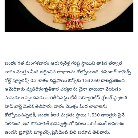
బంగారం గత మంగళవారం ఆరున్నరేళ్ల గరిష్ట స్థాయిని తాకిన తర్వాత
వారం మొత్తం మీద ఆర్జించిన లాభాలను కోల్పోయింది. డిసెంబర్‌ కామెక్స్‌
గోల్డ్‌ ఫ్యూచర్స్‌ 0.3 శాతం నష్టపోయి ఔన్స్‌కు 1532.60 డాలర్లుగా ఉంది.
అమెరికాకు వ్యతిరేకంగా ప్రతీకార చర్యలను చైనా వాయిదా వేయడం
సానుకూల స్పందనకు దారితీసినట్టు టీడీ సెక్యూరిటీస్‌ గ్లోబల్‌ స్ట్రాటజీ
హెడ్‌ బార్ట్‌ మెలెక్‌ తెలిపారు. వారం మొత్తం మీద లాభాలను
కోల్పోయినప్పటికీ, బంగారం కీలక మద్దతు స్థాయి 1,530 డాలర్లకు పైనే
నిలిచింది. ఇది కొనసాగితే భవిష్యత్తులో ధరలు పెరిగేందుకే అవకాశం
ఉందని బ్లూలైన్‌ ఫ్యూచర్స్‌ ప్రెసిడెంట్‌ బిల్‌ బరూచ్‌ తెలిపారు.