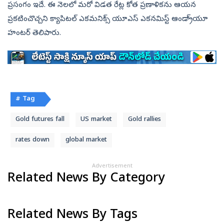
ప్రసంగం ఇదే. ఈ నెలలో మరో విడత రేట్ల కోత ప్రణాళికను ఆయన
ప్రకటించొచ్చని క్యాపిటల్‌ ఎకమనిక్స్‌ యూఎస్‌ ఎకనమిస్ట్‌ ఆండ్రా్యూ
హంటర్‌ తెలిపారు.
# Tag
Gold futures fall
US market
Gold rallies
rates down
global market
Advertisement
Related News By Category
Related News By Tags