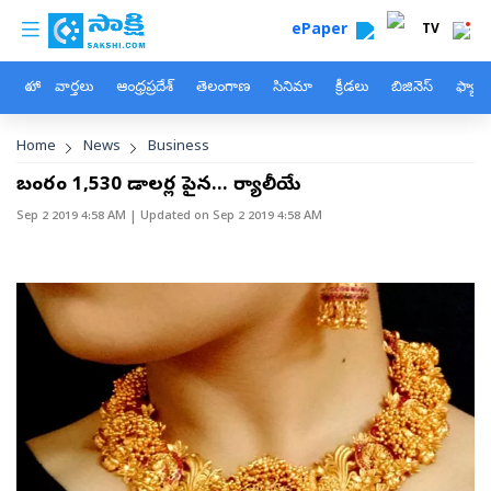
custom menu
Skip to main content
ePaper
TV
హోం
వార్తలు
ఆంధ్రప్రదేశ్
తెలంగాణ
సినిమా
క్రీడలు
బిజినెస్
ఫ్యామ
Breadcrumb
Home
News
Business
బంగారం 1,530 డాలర్ల పైన... ర్యాలీయే
Sep 2 2019 4:58 AM
| Updated on
Sep 2 2019 4:58 AM