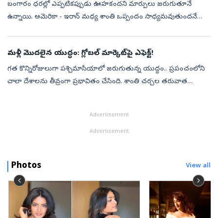
బంగారం ధరల్లో ఎప్పటికప్పుడు ఊహకందని మార్పులు జరుగుతూనే
ఉన్నాయి. అమెరికా - ఇరాన్ మధ్య శాంతి ఒప్పందం సాధ్యమవుతుందనే
ఆశలు పెరగడంతో, డాలర్ విలువ, చమురు ధరలు తగ్గాయి. దీంతో
ద్రవ్యోల్బణ భయం తగ్గింది. గోల్డ్...
మళ్లీ మొదలైన యుద్ధం: గ్లోబల్ మార్కెట్‌పై ఎఫెక్ట్!
గత కొన్నిరోజులుగా పశ్చిమాసియాలో జరుగుతున్న యుద్ధం.. ప్రపంచంలోని
చాలా దేశాలను తీవ్రంగా ప్రభావితం చేసింది. శాంతి చర్చల తరువాత
యుద్దానికి బ్రేక్ పడింది. కాగా ఇప్పుడు మళ్లీ వార్ మొదలైంది. ఈ యుద్ధం
మళ్లీ మ...
Advertisement
Advertisement
Photos
View all