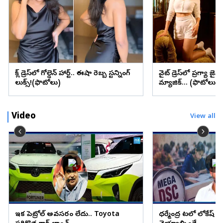
బ్లాక్ డ్రెస్‌లో గోల్డెన్ హార్ట్.. ఈషా రెబ్బ స్టన్నింగ్
వైట్ డ్రెస్‌లో ప్రగ్యా జైస
లుక్స్!(ఫొటోలు)
మ్యాజిక్... (ఫొటోలు)
Video
View all
ఇక పెట్రోల్ అవసరం లేదు.. Toyota
ధర్మేంద్ర బాటలో లోకేష్