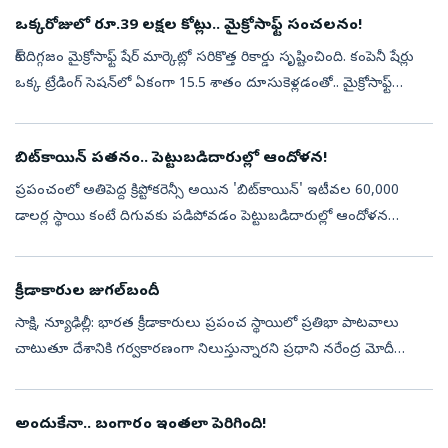
ఒక్కరోజులో రూ.39 లక్షల కోట్లు.. మైక్రోసాఫ్ట్‌ సంచలనం!
టెక్‌ దిగ్గజం మైక్రోసాఫ్ట్‌ షేర్‌ మార్కెట్లో సరికొత్త రికార్డు సృష్టించింది. కంపెనీ షేర్లు
ఒక్క ట్రేడింగ్‌ సెషన్‌లో ఏకంగా 15.5 శాతం దూసుకెళ్లడంతో.. మైక్రోసాఫ్ట్‌
మార్కెట్‌ విలువ దాదాపు 450 బిలియన్‌ డా...
బిట్‌కాయిన్ పతనం.. పెట్టుబడిదారుల్లో ఆందోళన!
ప్రపంచంలో అతిపెద్ద క్రిప్టోకరెన్సీ అయిన 'బిట్‌కాయిన్' ఇటీవల 60,000
డాలర్ల స్థాయి కంటే దిగువకు పడిపోవడం పెట్టుబడిదారుల్లో ఆందోళన
కలిగించింది. కొద్ది రోజుల క్రితం వరకు బలంగా కనిపించిన బిట్‌కాయిన్ ధర
ఒక్...
క్రీడాకారుల జుగల్‌బందీ
సాక్షి, న్యూఢిల్లీ: భారత క్రీడాకారులు ప్రపంచ స్థాయిలో ప్రతిభా పాటవాలు
చాటుతూ దేశానికి గర్వకారణంగా నిలుస్తున్నారని ప్రధాని నరేంద్ర మోదీ
ప్రశంసించారు. అథ్లెటిక్స్‌ రంగంలో దేశ క్రీడాకారులు సాధించిన విజయా...
అందుకేనా.. బంగారం ఇంతలా పెరిగింది!