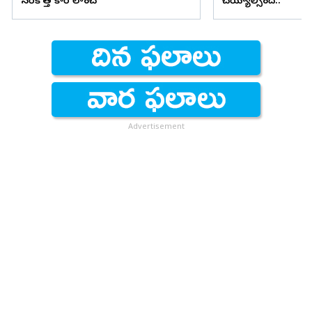
సరికొత్త కార్ లాంచ్
చెయ్యాల్సిందే..
Advertisement