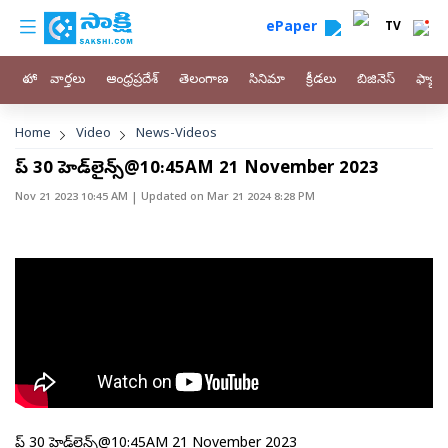
custom menu
Skip to main content
ePaper
TV
హోం
వార్తలు
ఆంధ్రప్రదేశ్
తెలంగాణ
సినిమా
క్రీడలు
బిజినెస్
ఫ్యామ
Breadcrumb
Home
Video
News-Videos
టాప్ 30 హెడ్‌లైన్స్@10:45AM 21 November 2023
Nov 21 2023 10:45 AM
| Updated on
Mar 21 2024 8:28 PM
టాప్ 30 హెడ్‌లైన్స్@10:45AM 21 November 2023