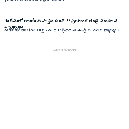
ఈ కేసులో రాజకీయ హస్తం ఉంది..!? ప్రియాంక తండ్రి సంచలన
వ్యాఖ్యలు
ఈ కేసులో రాజకీయ హస్తం ఉంది..!? ప్రియాంక తండ్రి సంచలన వ్యాఖ్యలు
Advertisement