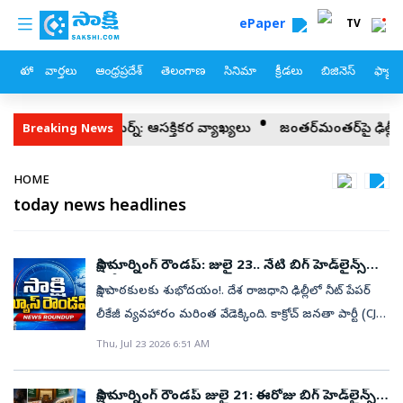
custom menu
Skip to main content
ePaper
TV
హోం
వార్తలు
ఆంధ్రప్రదేశ్
తెలంగాణ
సినిమా
క్రీడలు
బిజినెస్
ఫ్యామ
ౌత్ యూటర్న్‌: ఆసక్తికర వ్యాఖ్యలు
జంతర్‌మంతర్‌పై ఢిల్లీ హైకోర్టు కీలక 
Breaking News
Breadcrumb
HOME
today news headlines
సాక్షి మార్నింగ్‌ రౌండప్‌: జులై 23.. నేటి బిగ్‌ హెడ్‌లైన్స్‌
ఇవే!
సాక్షి పాఠకులకు శుభోదయం!. దేశ రాజధాని ఢిల్లీలో నీట్‌ పేపర్‌
లీకేజీ వ్యవహారం మరింత వేడెక్కింది. కాక్రోచ్‌ జనతా పార్టీ (CJP)
ఆందోళనలు కొనసాగుతుండగా.. జంతర్‌మంతర్‌ వద్ద మరోసారి
Thu, Jul 23 2026 6:51 AM
ఉద్రిక్త పరిస్థితులు నెలకొన్నాయి. పోలీసులతో ఘర్షణల్లో
పలువురు సిబ్బంది గాయపడ్డారు. మరోవైపు నీట్‌ అంశంపై
సాక్షి మార్నింగ్‌ రౌండప్‌ జులై 21: ఈరోజు బిగ్‌ హెడ్‌లైన్స్‌