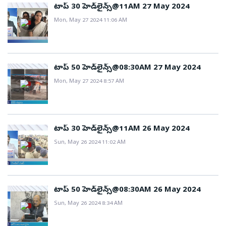
టాప్ 30 హెడ్‌లైన్స్@11AM 27 May 2024
సమావేశాలు.. నీట్‌పై చర్చకు ప్రభుత్వం సిద్ధం.. మంత్రి
Mon, May 27 2024 11:06 AM
రాజీనామాకు విపక్షాల పట్టుఇరాన్‌పై అమెరికా 12వ రోజు
దాడులుహార్ముజ్‌ జలసంధిపై పెరుగుతున్న ఉద్రిక్తతలుప్రపంచ
చమురు సరఫరాపై ప్రభావంసోనమ్‌ వాంగ్‌చుక్‌ దీక్షపై కీలక
పరిణామంపంచదార్ల విషయంలో ఫలించిన వైఎస్సార్‌సీపీ
టాప్ 50 హెడ్‌లైన్స్@08:30AM 27 May 2024
పోరాటంమాజీ మంత్రి సీదిరి అప్పలరాజు అరెస్ట్‌..
Mon, May 27 2024 8:57 AM
అప్‌డేట్స్‌తెలుగు రాష్ట్రాల్లో వర్షాల హెచ్చరికలుమరిన్ని బ్రేకింగ్‌
అప్‌డేట్స్‌, విశ్లేషణలు, ప్రత్యేక కథనాల కోసం రోజంతా
సాక్షి.కామ్‌తోనే ఉండండి.
టాప్ 30 హెడ్‌లైన్స్@11AM 26 May 2024
Sun, May 26 2024 11:02 AM
టాప్ 50 హెడ్‌లైన్స్@08:30AM 26 May 2024
Sun, May 26 2024 8:34 AM