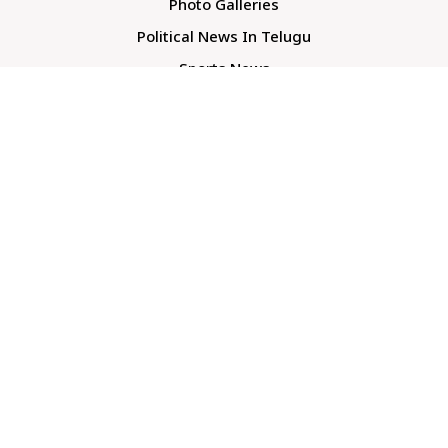
Photo Galleries
Political News In Telugu
Sports News
TS Politics News
Telangana News
Telugu Movie Reviews
Company
About Us
Contact Us
Media Kit
Terms And Conditions