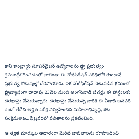
కానీ కాంట్రా క్టు సూపర్‌వైజర్‌ ఉద్యోగాలను రాష్ట్ర ప్రభుత్వం
క్రమబద్ధీకరించడంతో వారంతా ఈ నోటిఫికేషన్‌ పరిధిలోకి రాకుండానే
ప్రభుత్వ కొలువుల్లో చేరిపోయారు. ఇక నోటిఫికేషన్‌ వెలువడిన క్రమంలో
రాష్ట్రవ్యాప్తంగా దాదాపు 23వేల మంది అంగన్‌వాడీ టీచర్లు ఈ పోస్టులకు
దరఖాస్తు చేసుకున్నారు. దరఖాస్తు చేసుకున్న వారికి ఈ ఏడాది జనవరి
రెండో తేదీన అర్హత పరీక్ష నిర్వహించిన మహిళాభివృద్ధి, శిశు
సంక్షేమశాఖ... ఫిబ్రవరిలో ఫలితాలను ప్రకటించింది.
ఆ తర్వాత మార్కుల ఆధారంగా మెరిట్‌ జాబితాలను రూపొందించి