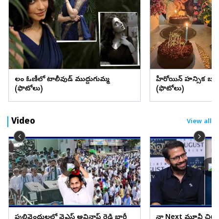
లంగా ఓణీలో టాలీవుడ్ ముద్దుగుమ్మ
హీరోయిన్ హన్సిక బర్త్ 
(ఫొటోలు)
(ఫొటోలు)
Video
View all
పులివెందులలో వైఎస్ అవినాష్ రెడ్డి భారీ
నా Next మూవీ చిరు,