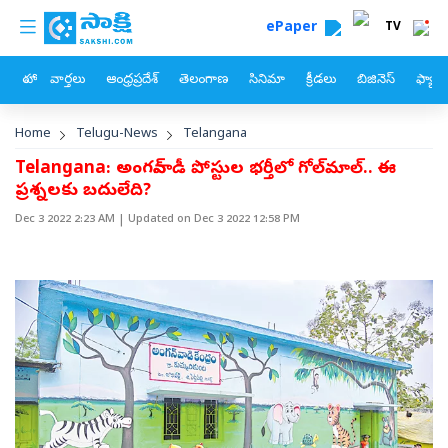
custom menu
Skip to main content
ePaper
TV
హోం
వార్తలు
ఆంధ్రప్రదేశ్
తెలంగాణ
సినిమా
క్రీడలు
బిజినెస్
ఫ్యామ
Breadcrumb
Home
Telugu-News
Telangana
Telangana: అంగన్‌వాడీ పోస్టుల భర్తీలో గోల్‌మాల్‌.. ఈ
ప్రశ్నలకు బదులేది?
Dec 3 2022 2:23 AM
| Updated on
Dec 3 2022 12:58 PM