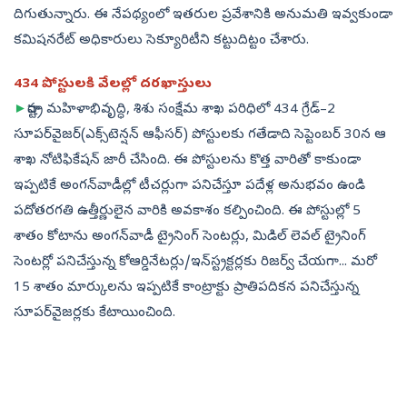
దిగుతున్నారు. ఈ నేపథ్యంలో ఇతరుల ప్రవేశానికి అనుమతి ఇవ్వకుండా
కమిషనరేట్‌ అధికారులు సెక్యూరిటీని కట్టుదిట్టం చేశారు.
434 పోస్టులకి వేలల్లో దరఖాస్తులు
►
రాష్ట్ర మహిళాభివృద్ధి, శిశు సంక్షేమ శాఖ పరిధిలో 434 గ్రేడ్‌–2
సూపర్‌వైజర్‌(ఎక్స్‌టెన్షన్‌ ఆఫీసర్‌) పోస్టులకు గతేడాది సెప్టెంబర్‌ 30న ఆ
శాఖ నోటిఫికేషన్‌ జారీ చేసింది. ఈ పోస్టులను కొత్త వారితో కాకుండా
ఇప్పటికే అంగన్‌వాడీల్లో టీచర్లుగా పనిచేస్తూ పదేళ్ల అనుభవం ఉండి
పదోతరగతి ఉత్తీర్ణులైన వారికి అవకాశం కల్పించింది. ఈ పోస్టుల్లో 5
శాతం కోటాను అంగన్‌వాడీ ట్రైనింగ్‌ సెంటర్లు, మిడిల్‌ లెవల్‌ ట్రైనింగ్‌
సెంటర్లో పనిచేస్తున్న కోఆర్డినేటర్లు/ఇన్‌స్ట్రక్టర్లకు రిజర్వ్‌ చేయగా... మరో
15 శాతం మార్కులను ఇప్పటికే కాంట్రాక్టు ప్రాతిపదికన పనిచేస్తున్న
సూపర్‌వైజర్లకు కేటాయించింది.