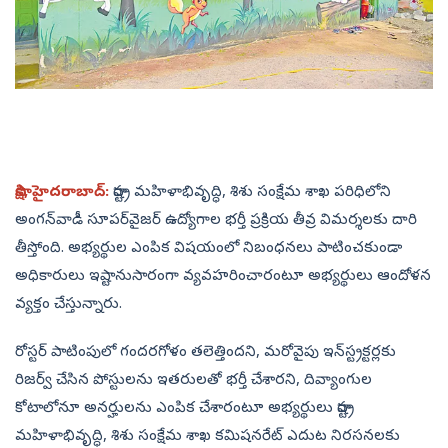
సాక్షి, హైదరాబాద్‌:
రాష్ట్ర మహిళాభివృద్ధి, శిశు సంక్షేమ శాఖ పరిధిలోని
అంగన్‌వాడీ సూపర్‌వైజర్‌ ఉద్యోగాల భర్తీ ప్రక్రియ తీవ్ర విమర్శలకు దారి
తీస్తోంది. అభ్యర్థుల ఎంపిక విషయంలో నిబంధనలు పాటించకుండా
అధికారులు ఇష్టానుసారంగా వ్యవహరించారంటూ అభ్యర్థులు ఆందోళన
వ్యక్తం చేస్తున్నారు.
రోస్టర్‌ పాటింపులో గందరగోళం తలెత్తిందని, మరోవైపు ఇన్‌స్ట్రక్టర్లకు
రిజర్వ్‌ చేసిన పోస్టులను ఇతరులతో భర్తీ చేశారని, దివ్యాంగుల
కోటాలోనూ అనర్హులను ఎంపిక చేశారంటూ అభ్యర్థులు రాష్ట్ర
మహిళాభివృద్ధి, శిశు సంక్షేమ శాఖ కమిషనరేట్‌ ఎదుట నిరసనలకు