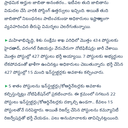
ప్రాథమిక అర్హుల జాబితా అనంతరం... ఇటీవల తుది జాబితాను
విడుదల చేసి వారికి పోస్టింగ్‌ ఉత్తర్వులు ఇచ్చింది. అయితే తుది
జాబితాలో నిబంధనలు పాటించకుండా అధికారులు ఇష్టారాజ్యంగా
వ్యవహరించిన తీరుపై విమర్శలు చెలరేగుతున్నాయి.
►
మహిళాభివృద్ధి, శిశు సంక్షేమ శాఖ పరిధిలో మొత్తం 434 పోస్టులకు
హైదరాబాద్, వరంగల్‌ రీజియన్లు వేరువేరుగా నోటిఫికేషన్లు జారీ చేశాయి.
మొత్తం పోస్టుల్లో 427 పోస్టులు భర్తీ అయ్యాయి. 7 పోస్టులకు అభ్యర్థులు
లేకపోవడంతో ఖాళీగా ఉంచినట్లు అధికారులు చెబుతున్నారు. భర్తీ చేసిన
427 పోస్టుల్లో 15 మంది ఇన్‌స్ట్రక్టర్లకు అవకాశం కల్పించారు.
►
5 శాతం పోస్టులను ఇన్‌స్ట్రక్టర్లు/కోఆర్డినేటర్లకు అవకాశం
కల్పిస్తున్నట్లు నోటిఫికేషన్‌లో ప్రకటించారు. ఈ క్రమంలో సగటున 22
పోస్టులు ఇన్‌స్ట్రక్టర్లు/కోఆర్డినేటర్లకు దక్కాల్సి ఉండగా... కేవలం 15
పోస్టులతోనే సరిపెట్టారు. అయితే రిజర్వ్‌ చేసిన పోస్టులను కమ్యూనిటీ
రిజర్వేషన్లతో భర్తీ చేయడం.. పలు అనుమానాలకు తావిచ్చినట్లయింది.