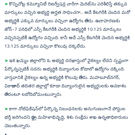
►
కొన్నిచోట్ల కమ్యూనిటీ రిజర్వేషన్ల వారీగా మెరిట్‌ను పరిశీలిస్తే తక్కువ
మార్కులు వచ్చిన అభ్యర్థి అర్హత సాధించగా... అదే కేటగిరీకి చెందిన మరో
అభ్యర్థికి ఎక్కువ మార్కులు వచ్చినా ఉద్యోగం రాలేదు. ఉదాహరణకు
జోన్‌–7 పరిధిలో ఎస్సీ కేటగిరీకి చెందిన అభ్యర్థికి 10.125 మార్కులు
వచ్చినప్పటికీ ఉద్యోగం వచ్చింది. కానీ అదే ఎస్సీ కేటగిరీకి చెందిన అభ్యర్థికి
13.125 మార్కులు వచ్చినా కొలువు దక్కలేదు.
►
ఇక ఖమ్మం జిల్లాలోని ఓ అభ్యర్థి దరఖాస్తులో వైకల్యం లేదని స్పష్టంగా
పేర్కొన్నప్పటికీ సదరు అభ్యర్థికి దివ్యాంగుల కోటాలో ఉద్యోగం దక్కింది.
వాస్తవానికి వైకల్యం ఉన్న అభ్యర్థికి కొలువు రాలేదు. మహబూబ్‌నగర్,
వికారాబాద్‌ తదితర జిల్లాల్లో కూడా దివ్యాంగులైన అభ్యర్థులకు అవకాశం
రాలేదంటూ లబోదిబోమంటున్నారు.
►
కాగా నోటిఫికేషన్‌లో పేర్కొన్న నిబంధనలకు అనుగుణంగానే పోస్టుల
భర్తీ జరిగిందని రాష్ట్ర మహిళాభివృద్ధి, శిశు సంక్షేమ శాఖ ఉన్నతాధికారులు
చెబుతున్నారు.