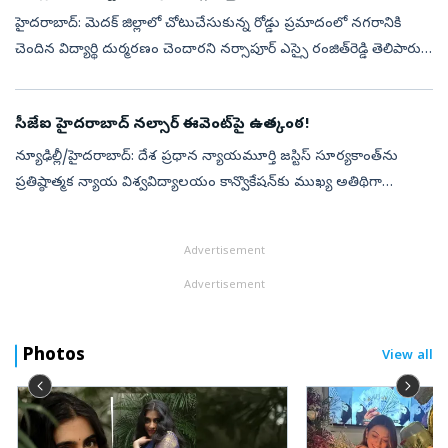
హైదరాబాద్‌: మెదక్‌ జిల్లాలో చోటుచేసుకున్న రోడ్డు ప్రమాదంలో నగరానికి
చెందిన విద్యార్థి దుర్మరణం చెందారని నర్సాపూర్‌ ఎస్సై రంజిత్‌రెడ్డి తెలిపారు.
హైదరాబాద్‌ మియాపూర్‌కు చెందిన షేక్‌ హసిన్‌ మెహతా(19) బీ...
సీజేఐ హైదరాబాద్‌ నల్సార్‌ ఈవెంట్‌పై ఉత్కంఠ!
న్యూఢిల్లీ/హైదరాబాద్‌: దేశ ప్రధాన న్యాయమూర్తి జస్టిస్‌ సూర్యకాంత్‌ను
ప్రతిష్ఠాత్మక న్యాయ విశ్వవిద్యాలయం కాన్వొకేషన్‌కు ముఖ్య అతిథిగా
ఆహ్వానించే ప్రతిపాదనపై విద్యార్థుల్లో అసంతృప్తి వ్యక్తమవుతోంది. హైద...
Advertisement
Advertisement
Photos
View all