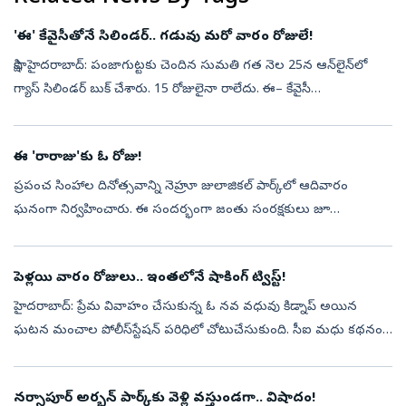
'ఈ' కేవైసీతోనే సిలిండర్‌.. గడువు మరో వారం రోజులే!
సాక్షి, హైదరాబాద్‌: పంజాగుట్టకు చెందిన సుమతి గత నెల 25న ఆన్‌లైన్‌లో
గ్యాస్‌ సిలిండర్‌ బుక్‌ చేశారు. 15 రోజులైనా రాలేదు. ఈ– కేవైసీ
చేయకపోవడంతో డెలివరీ నిలిపివేసినట్లు తెలిసింది. వెంటనే ఏజెన్సీకి వెళ్లి...
ఈ 'రారాజు'కు ఓ రోజు!
ప్రపంచ సింహాల దినోత్సవాన్ని నెహ్రూ జులాజికల్‌ పార్క్‌లో ఆదివారం
ఘనంగా నిర్వహించారు. ఈ సందర్భంగా జంతు సంరక్షకులు జూ
సందర్శకులకు వన్యప్రాణులపై అవగాహన కల్పించడంతో పాటు సింహాలపై
టాక్‌ షో నిర్వహించారు. వాట...
పెళ్లయి వారం రోజులు.. ఇంతలోనే షాకింగ్ ట్విస్ట్‌!
హైదరాబాద్‌: ప్రేమ వివాహం చేసుకున్న ఓ నవ వధువు కిడ్నాప్‌ అయిన
ఘటన మంచాల పోలీస్‌స్టేషన్‌ పరిధిలో చోటుచేసుకుంది. సీఐ మధు కథనం
ప్రకారం... రంగారెడ్డి జిల్లా మంచాల మండలం చిత్తాపూర్‌కు చెందిన ఏర్పుల
ప్రవీణ్,...
నర్సాపూర్‌ అర్బన్‌ పార్క్‌కు వెళ్లి వస్తుండగా.. విషాదం!