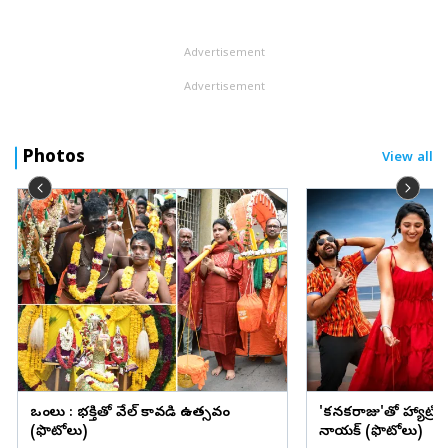
ఫ్లై ఓవర్‌ పిల్లర్‌కేసి బాదాడు. అదృష్టవశాత్తు స్థానికులు అడ్డుకోవడంతో బాలు...
Advertisement
Advertisement
Photos
View all
ఒంగోలు : భక్తితో వేల్ కావడి ఉత్సవం
'కనకరాజు'తో హ్యాట్రిక్ 
(ఫొటోలు)
నాయక్ (ఫొటోలు)