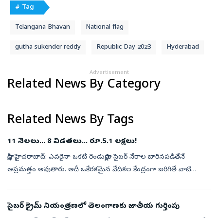
# Tag
Telangana Bhavan
National flag
gutha sukender reddy
Republic Day 2023
Hyderabad
Advertisement
Related News By Category
Related News By Tags
11 నెలలు... 8 విడతలు... రూ.5.1 లక్షలు!
సాక్షి, హైదరాబాద్‌: ఎవరైనా ఒకటి రెండుసార్లు సైబర్‌ నేరాల బారినపడితేనే
అప్రమత్తం అవుతారు. అదీ ఒకేరకమైన వేదికల కేంద్రంగా జరిగితే వాటి
విషయంలో మరింత జాగ్రత్తగా ఉంటారు. అయితే షేక్‌పేటకు చెందిన ఓ
ప్రైవేట్...
సైబర్ క్రైమ్ నియంత్రణలో తెలంగాణకు జాతీయ గుర్తింపు