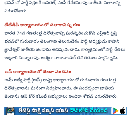
భవన్‌ లో పార్టీ సెక్రటరీ జనరల్, ఎంపీ కే.కేశవరావు జాతీయ పతాకాన్ని
ఎగురవేశారు.
టీటీడీపీ కార్యాలయంలో పతాకావిష్కరణ
భారత 74వ గణతంత్ర దినోత్సవాన్ని పురస్కరించుకొని ఎన్టీఆర్‌ ట్రస్ట్‌
భవన్‌లో గురువారం తెలంగాణ తెలుగుదేశం పార్టీ అధ్యక్షుడు కాసాని
జ్ఞానేశ్వర్‌ జాతీయ జెండాను ఆవిష్కరించారు. కార్యక్రమంలో పార్టీ నేతలు
అట్లూరి సుబ్బారావు, ఆజ్మీరా రాజునాయక్‌ తదితరులు పాల్గొన్నారు.
ఆప్‌ కార్యాలయంలో జెండా వందనం
ఆమ్‌ ఆద్మీ పార్టీ (ఆప్‌) రాష్ట్ర కార్యాలయంలో గురువారం గణతంత్ర
దినోత్సవాలను ఘనంగా నిర్వహించారు. ఈ సందర్భంగా జాతీయ
జెండాను ఆప్‌ కోర్‌ కమిటీ సభ్యురాలు ఇందిరా శోభన్‌ ఎగురవేశారు.