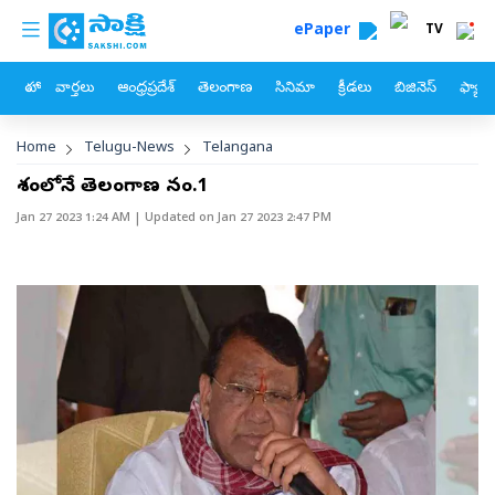
custom menu
Skip to main content
ePaper
TV
హోం
వార్తలు
ఆంధ్రప్రదేశ్
తెలంగాణ
సినిమా
క్రీడలు
బిజినెస్
ఫ్యామ
Breadcrumb
Home
Telugu-News
Telangana
దేశంలోనే తెలంగాణ నం.1
Jan 27 2023 1:24 AM
| Updated on
Jan 27 2023 2:47 PM