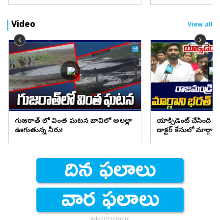
Video
View all
గుజరాత్ లో వింత ఘటన బావిలో అలల్లా
యాక్సిడెంట్ చేసింది వా
ఊగుతున్న నీరు!
డాక్టర్ కేసులో మార్
నిజాలు
Advertisement