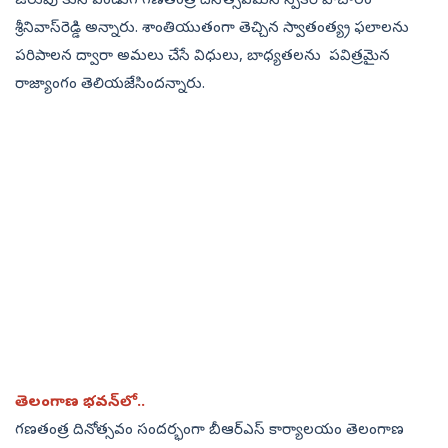
జరుపు కునే పండుగ గణతంత్ర దినోత్సవమని స్పీకర్‌ పోచారం
శ్రీనివాస్‌రెడ్డి అన్నారు. శాంతియుతంగా తెచ్చిన స్వాతంత్య్ర ఫలాలను
పరిపాలన ద్వారా అమలు చేసే విధులు, బాధ్యతలను పవిత్రమైన
రాజ్యాంగం తెలియజేసిందన్నారు.
తెలంగాణ భవన్‌లో..
గణతంత్ర దినోత్సవం సందర్భంగా బీఆర్‌ఎస్‌ కార్యాలయం తెలంగాణ