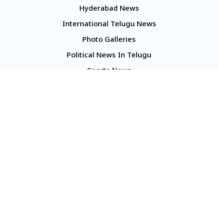
Hyderabad News
International Telugu News
Photo Galleries
Political News In Telugu
Sports News
TS Politics News
Telangana News
Telugu Movie Reviews
Company
About Us
Contact Us
Media Kit