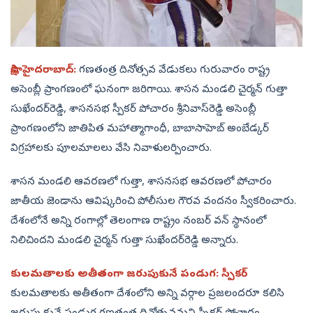
సాక్షి, హైదరాబాద్‌:
గణతంత్ర దినోత్సవ వేడుకలు గురువారం రాష్ట్ర
అసెంబ్లీ ప్రాంగణంలో ఘనంగా జరిగాయి. శాసన మండలి చైర్మన్‌ గుత్తా
సుఖేందర్‌రెడ్డి, శాసనసభ స్పీకర్‌ పోచారం శ్రీనివాస్‌రెడ్డి అసెంబ్లీ
ప్రాంగణంలోని జాతిపిత మహాత్మాగాంధీ, బాబాసాహెబ్‌ అంబేడ్కర్‌
విగ్రహాలకు పూలమాలలు వేసి నివాళులర్పించారు.
శాసన మండలి ఆవరణలో గుత్తా, శాసనసభ ఆవరణలో పోచారం
జాతీయ జెండాను ఆవిష్కరించి పోలీసుల గౌరవ వందనం స్వీకరించారు.
దేశంలోనే అన్ని రంగాల్లో తెలంగాణ రాష్ట్రం నంబర్‌ వన్‌ స్థానంలో
నిలిచిందని మండలి చైర్మన్‌ గుత్తా సుఖేందర్‌రెడ్డి అన్నారు.
కులమతాలకు అతీతంగా జరుపుకునే పండుగ: స్పీకర్‌
కులమతాలకు అతీతంగా దేశంలోని అన్ని వర్గాల ప్రజలందరూ కలిసి