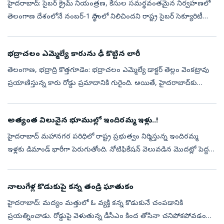
హైదరాబాద్: సైబర్ క్రైమ్ నియంత్రణ, కేసుల సమర్థవంతమైన నిర్వహణలో
తెలంగాణ దేశంలోనే నంబర్-1 స్థానంలో నిలిచిందని రాష్ట్ర సైబర్ సెక్యూరిటీ
బ్యూరో (TGCSB) వెల్లడించింది. ప్రధానమంత్రి కార్యాలయం (PMO)
నిర్వహించ...
భద్రాచలం ఎమ్మెల్యే కారును ఢీ కొట్టిన లారీ
తెలంగాణ, భద్రాద్రి కొత్తగూడెం: భద్రాచలం ఎమ్మెల్యే డాక్టర్ తెల్లం వెంకట్రావు
ప్రయాణిస్తున్న కారు రోడ్డు ప్రమాదానికి గురైంది. అయితే, హైదరాబాద్‌కు
వెళ్తున్న సమయంలో పతంగి టోల్‌గేట్ సమీపంలో ఈ ప్రమాదం జరిగి...
అత్యంత విలువైన భూముల్లో ఇందిరమ్మ ఇళ్లు..!
హైదరాబాద్‌ మహానగర పరిధిలో రాష్ట్ర ప్రభుత్వం నిర్మిస్తున్న ఇందిరమ్మ
ఇళ్లకు డిమాండ్‌ భారీగా పెరుగుతోంది. నోటిఫికేషన్‌ వెలువడిన మొదట్లో పెద్దగా
ఆసక్తి చూపని ప్రజలు ఇటీవలి కాలంలో ఇందిరమ్మ ఇళ్లకు పెద్ద సం...
నాలుగేళ్ల కొడుకుపై కన్న తండ్రి ఘాతుకం
హైదరాబాద్: మద్యం మత్తులో ఓ వ్యక్తి కన్న కొడుకునే చంపడానికి
ప్రయత్నించాడు. రోడ్డుపై వెళుతున్న డీసీఎం కింద తోసినా చనిపోకపోవడంతో