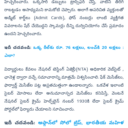
హెచ్చరించారు. ఒక్కసారి డబ్బులు ట్రాన్స్‌ఫర్ చేస్తే, వాటిని తిరిగి
రాబట్టడం అసాధ్యమని కామకోటి చెప్పారు. అలాగే అపరిచిత వ్యక్తులతో
అడ్మిట్ కార్డ్‌లు (Admit Cards), ఫోన్ నంబర్లు లాంటి వ్యక్తిగత
వివరాలను షేర్‌ చేయొద్దని స్కామర్లు దీన్ని దుర్వినియోగం చేసే ప్రమాదం
ఉందని హెచ్చరించారు.
ఇదీ చదవండి:
ఒక్క రీల్‌కు రూ. 76 లక్షలు, లంచ్‌కి 20 లక్షలు :
ఎలా?
విద్యార్థులు కేవలం నేషనల్ టెస్టింగ్ ఏజెన్సీ (NTA) అధికారిక వెబ్‌సైట్ ,
ఛానెళ్ల ద్వారా వచ్చే సమాచారాన్ని మాత్రమే విశ్వసించాలి. ఫేక్‌ మెసేజ్‌లు,
ఫార్వార్డ్‌ మెసేజ్‌ల పట్ల అప్రతమత్తంగా ఉండాలన్నారు. ఒకవేళ ఇలాంటి
సైబర్ మోసాలు లేదా అనుమానాస్పద మెసేజ్‌లు కనిపిస్తే, వెంటనే
నేషనల్ సైబర్ క్రైమ్ హెల్ప్‌లైన్ నంబర్ 1930కి లేదా సైబర్ క్రైమ్
పోర్టల్‌లో ఫిర్యాదు చేయాలని సూచించారు.
ఇదీ చదవండి:
అఫ్గాన్‌లో సోలో ట్రిప్‌, భారతీయ మహిళ