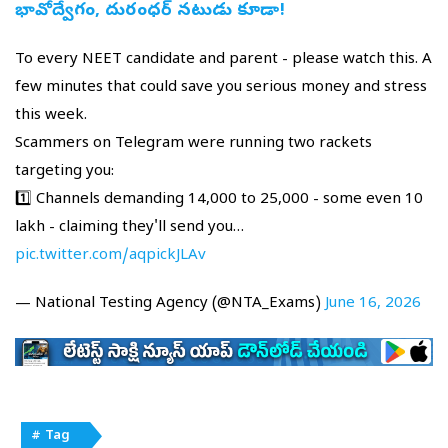
భావోద్వేగం, దురంధర్‌ నటుడు కూడా!
To every NEET candidate and parent - please watch this. A
few minutes that could save you serious money and stress
this week.
Scammers on Telegram were running two rackets
targeting you:
1️⃣ Channels demanding ₹14,000 to ₹25,000 - some even ₹10
lakh - claiming they'll send you…
pic.twitter.com/aqpickJLAv
— National Testing Agency (@NTA_Exams)
June 16, 2026
# Tag