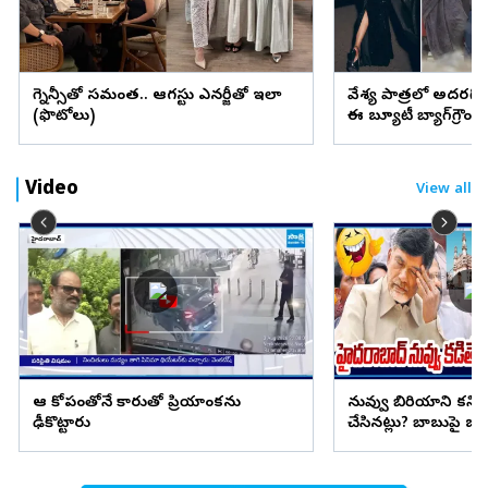
ప్రెగ్నెన్సీతో సమంత.. ఆగస్టు ఎనర్జీతో ఇలా
వేశ్య పాత్రలో అదరగొట్
(ఫొటోలు)
ఈ బ్యూటీ బ్యాగ్‌గ్రౌం
Video
View all
ఆ కోపంతోనే కారుతో ప్రియాంకను
నువ్వు బిరియాని కనిప
ఢీకొట్టారు
చేసినట్లు? బాబుపై బుగ్గన