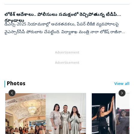
వైఎస్సార్‌సీపీ దీక్షా శిబిరంపై జరిగిన దాడి ఘటనను ప్రస్తావిస్తూ మాజీ మంత్...
లోకేశ్‌ ఆదేశాలు.. పోలీసులు సమక్షంలో రెచ్చిపోతున్న టీడీపీ
గూండాలు
డీఎస్సీ-2025 నియామకాల్లో అవకతవకలు, పేపర్‌ లీకేజీ వ్యవహారాలపై
వైఎస్సార్‌సీపీ పోరుబాట చేపట్టింది. విద్యాశాఖ మంత్రి నారా లోకేష్‌ రాజీనామా
చేయాలని, డీఎస్సీ వ్యవహారంపై సీబీఐ విచారణ జరిపించాలని డిమాండ్‌
చేస...
Advertisement
Advertisement
Photos
View all