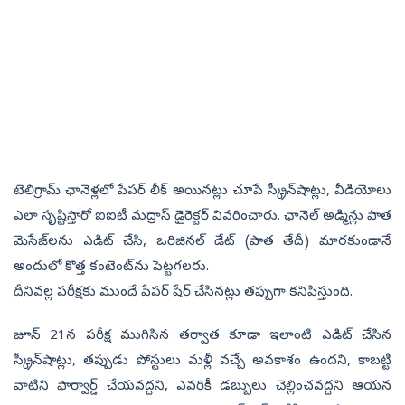
టెలిగ్రామ్ ఛానెళ్లలో పేపర్ లీక్ అయినట్లు చూపే స్క్రీన్‌షాట్లు, వీడియోలు
ఎలా సృష్టిస్తారో ఐఐటీ మద్రాస్ డైరెక్టర్ వివరించారు. ఛానెల్ అడ్మిన్లు పాత
మెసేజ్‌లను ఎడిట్ చేసి, ఒరిజినల్ డేట్ (పాత తేదీ) మారకుండానే
అందులో కొత్త కంటెంట్‌ను పెట్టగలరు.
దీనివల్ల పరీక్షకు ముందే పేపర్ షేర్ చేసినట్లు తప్పుగా కనిపిస్తుంది.
జూన్ 21న పరీక్ష ముగిసిన తర్వాత కూడా ఇలాంటి ఎడిట్ చేసిన
స్క్రీన్‌షాట్లు, తప్పుడు పోస్టులు మళ్లీ వచ్చే అవకాశం ఉందని, కాబట్టి
వాటిని ఫార్వార్డ్ చేయవద్దని, ఎవరికీ డబ్బులు చెల్లించవద్దని ఆయన