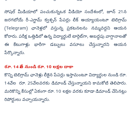
సోషల్ మీడియాలో పంచుకున్నఒక వీడియో సందేశంలో, జూన్ 21న
జరగబోయే రీ-ఎగ్జామ్ క్వశ్చన్ పేపర్లు లీక్ అయ్యాయంటూ టెలిగ్రామ్
(Telegram) ఛానెళ్లలో వస్తున్న ప్రకటనలను నమ్మవద్దని ఆయన
కోరారు. పరీక్ష ఒత్తిడిలో ఉన్న విద్యార్థులే టార్గెట్‌గా, అబద్ధపు వాగ్దానాలతో
ఈ కేటుగాళ్లు భారీగా డబ్బులు వసూలు చేస్తున్నారని ఆయన
పేర్కొన్నారు.
రూ. 14 వేల నుండి రూ. 10 లక్షల దాకా
కొన్ని టెలిగ్రామ్ ఛానెళ్లు లీకైన పేపర్లు ఇస్తామంటూ విద్యార్థుల నుండి రూ.
14వేల రూ. 25వేలవరకు డిమాండ్ చేస్తున్నాయని కామకోటి తెలిపారు.
మరికొన్ని కేసుల్లో ఏకంగా రూ. 10 లక్షల వరకు కూడా డిమాండ్ చేసినట్లు
రిపోర్టులు వచ్చాయన్నారు.