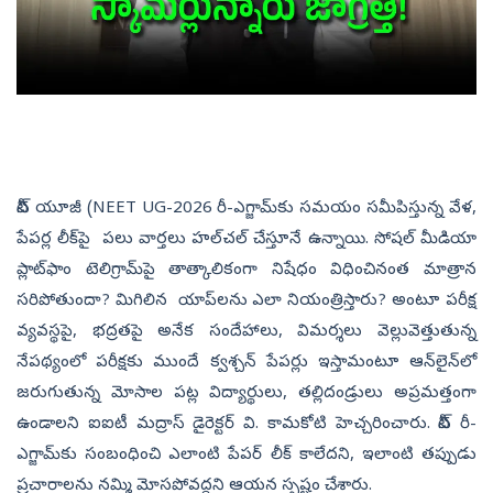
నీట్ యూజీ (NEET UG-2026 రీ-ఎగ్జామ్‌కు సమయం సమీపిస్తున్న వేళ,
పేపర్ల లీక్‌పై పలు వార్తలు హల్‌చల్‌ చేస్తూనే ఉన్నాయి. సోషల్‌ మీడియా
ప్లాట్‌ఫాం టెలిగ్రామ్‌పై తాత్కాలికంగా నిషేధం విధించినంత మాత్రాన
సరిపోతుందా? మిగిలిన యాప్‌లను ఎలా నియంత్రిస్తారు? అంటూ పరీక్ష
వ్యవస్థపై, భద్రతపై అనేక సందేహాలు, విమర్శలు వెల్లువెత్తుతున్న
నేపథ్యంలో పరీక్షకు ముందే క్వశ్చన్ పేపర్లు ఇస్తామంటూ ఆన్‌లైన్‌లో
జరుగుతున్న మోసాల పట్ల విద్యార్థులు, తల్లిదండ్రులు అప్రమత్తంగా
ఉండాలని ఐఐటీ మద్రాస్ డైరెక్టర్ వి. కామకోటి హెచ్చరించారు. నీట్ రీ-
ఎగ్జామ్‌కు సంబంధించి ఎలాంటి పేపర్ లీక్ కాలేదని, ఇలాంటి తప్పుడు
ప్రచారాలను నమ్మి మోసపోవద్దని ఆయన స్పష్టం చేశారు.