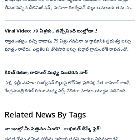
చంఢీగఢ్: శిరోమణి అకాలీ దళ్‌ కీలక నిర్ణయం తీసుకుంది. ఇటీవల కేంద్రం
తీసుకవచ్చిన డీలిమిటేషన్ , మహిళా రిజర్వేషన్ బిల్లు అమలుకు తమ పార్టీ
మద్దతు ప్రకటించింది. ప్రధానమంత్రి నరేంద్ర మోదీతో, శిరోమణి అకాలీ దళ...
Viral Video: 79 ఏళ్లకు.. వచ్చేసింది బుల్లోడా..!
స్వాతంత్య్రం వచ్చి దాదాపు 79 ఏళ్లు గడిచినా ఆ గ్రామానికి ప్రభుత్వ బస్సు
మాత్రం రాలేదు. ఎట్టకేలకు తొలిసారి బస్సు కుర్తాల్‌ గ్రామంలోకి రావడంతో
అక్కడి ప్రజల ఆనందానికి అవధుల్లేకుండా పోయాయి. పూల వర్షం కురిప...
కిరణ్‌ రిజిజు, రాహుల్‌ మధ్య ముదిరిన వార్‌
సాక్షి, ఢిల్లీ: మహిళా రిజర్వేషన్ బిల్లుపై లోక్‌సభ ప్రతిపక్ష నేత రాహుల్‌ గాంధీ,
కేంద్రమంత్రి కిరణ్‌ రిజిజు మధ్య ఎక్స్ వేదికగా మాటల యుద్ధం నడిచింది.
మహిళా రిజర్వేషన్ బిల్లుకు మద్దతు ఇవ్వాలని ఆయన రాహుల్‌...
Related News By Tags
నా ఇంట్లో మీ పెత్తనం ఏంటి?.. అభిజిత్‌ దీప్కే ఫైర్‌!
భద్రత కోసం వచ్చిన పోలీసు అధికారి తనపై ఆంక్షలు విధిస్తున్నారని