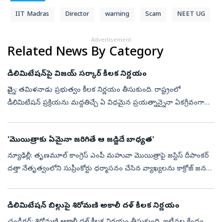
IIT Madras
Director
warning
Scam
NEET UG
Advertisement
Related News By Category
డీలిమిటేషన్‌పై విజయ్‌ సర్కార్‌ కీలక నిర్ణయం
చెన్నై: తమిళనాడు ప్రభుత్వం కీలక నిర్ణయం తీసుకుంది. రాష్ట్రంలో
డీలిమిటేషన్ ప్రక్రియను మద్దతిచ్చే ఏ విధమైన ప్రయత్నాన్నైనా ఏకగ్రీవంగా
వ్యతిరేకించాలని నిర్ణయించింది. ఆ మేరకు సీఎం విజయ్ అధ్యక్షతన జరిగిన
అఖ...
'మొయిత్రాకు ఏమైనా జ‌రిగితే ఆ జ‌డ్జిదే బాధ్య‌త‌'
న్యూఢిల్లీ: తృణమూల్ కాంగ్రెస్ ఎంపీ మహువా మొయిత్రాపై జస్టిస్ దీపాంకర్
దత్తా నేతృత్వంలోని సుప్రీంకోర్టు ధర్మాసనం చేసిన వ్యాఖ్య‌ల‌ను కాక్రోజ్ జ‌న‌తా
పార్టీ ముఖ్య అధికార ప్ర‌తినిధి సౌర‌వ్ దాస్ త‌ప్పుబ‌ట్ట...
డీలిమిటేషన్‌ బిల్లుపై శిరోమణి అకాలీ దళ్‌ కీలక నిర్ణయం