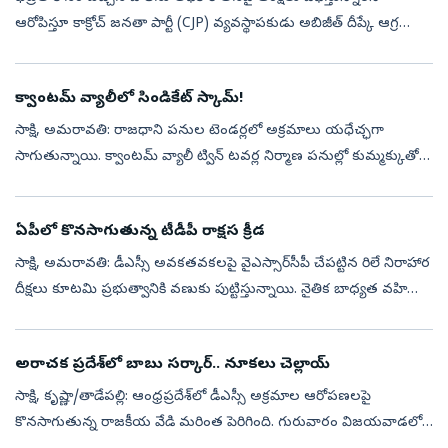
ఆరోపిస్తూ కాక్రోచ్‌ జనతా పార్టీ (CJP) వ్యవస్థాపకుడు అబిజీత్‌ దీప్కే ఆగ్రహం
వ్యక్తం చేశారు. తనను కలిసేందుకు వచ్చే వారిని అడ్డుకుంటున్నారని ...
క్వాంటమ్‌ వ్యాలీలో సిండికేట్‌ స్కామ్‌!
సాక్షి, అమరావతి: రాజధాని పనుల టెండర్లలో అక్రమాలు యధేచ్ఛగా
సాగుతున్నాయి. క్వాంటమ్‌ వ్యాలీ ట్విన్‌ టవర్ల నిర్మాణ పనుల్లో కుమ్మక్కుతో
స్కామ్‌కు పునాదులు పడ్డాయి. చదరపు అడుగుకు రూ.1,348.06 చొప్పున
అదనపు ప...
ఏపీలో కొనసాగుతున్న టీడీపీ రాక్షస క్రీడ
సాక్షి, అమరావతి: డీఎస్సీ అవకతవకలపై వైఎస్సార్‌సీపీ చేపట్టిన రిలే నిరాహార
దీక్షలు కూటమి ప్రభుత్వానికి వణుకు పుట్టిస్తున్నాయి. నైతిక బాధ్యత వహిస్తూ
నారా లోకేశ్‌ రాజీనామా చేయాలని, అలాగే సీబీఐతో దర్యాప్తు ...
అరాచక ప్రదేశ్‌లో బాబు సర్కార్‌.. నూకలు చెల్లాయ్‌
సాక్షి, కృష్ణా/తాడేపల్లి: ఆంధ్రప్రదేశ్‌లో డీఎస్సీ అక్రమాల ఆరోపణలపై
కొనసాగుతున్న రాజకీయ వేడి మరింత పెరిగింది. గురువారం విజయవాడలో