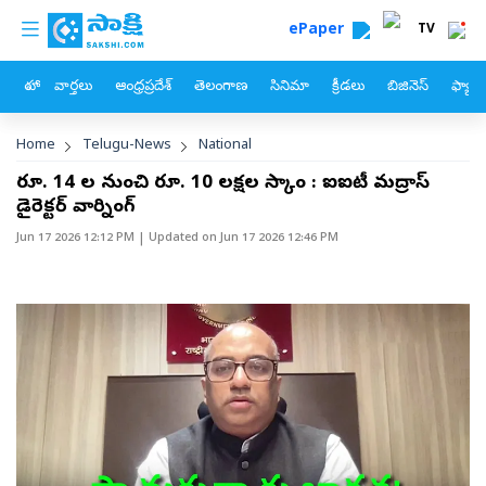
custom menu
Skip to main content
ePaper
TV
హోం
వార్తలు
ఆంధ్రప్రదేశ్
తెలంగాణ
సినిమా
క్రీడలు
బిజినెస్
ఫ్యామ
Breadcrumb
Home
Telugu-News
National
రూ. 14 వేల నుంచి రూ. 10 లక్షల స్కాం : ఐఐటీ మద్రాస్
డైరెక్టర్‌ వార్నింగ్‌
Jun 17 2026 12:12 PM
| Updated on
Jun 17 2026 12:46 PM