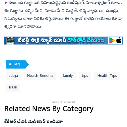
►
కలబంద గుజ్జు ఒక సహజసిద్ధమైన కండీషనర్‌. మాయిశ్చరైజర్‌ కూడా.
ఈ గుజ్జును చర్మం మీద, మాడు మీద రుద్దితే, చర్మ వ్యాధులు, చుండ్రు
సమస్యలు చాలా వరకు తగ్గుతాయి. ఈ గుజ్జుతో కాలిన గాయాలు కూడా
త్వరగా మానిపోతాయి.
# Tag
sabja
Health Benefits
family
tips
Health Tips
Basil
Advertisement
Related News By Category
కేకేఆర్‌ చేతికి మెడికవర్‌ ఇండియా