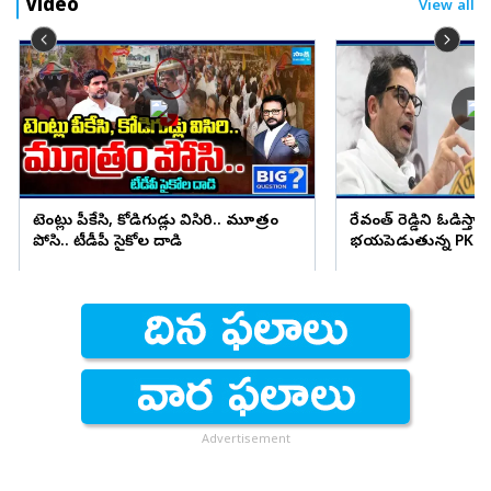
Video
View all
టెంట్లు పీకేసి, కోడిగుడ్లు విసిరి.. మూత్రం
రేవంత్ రెడ్డిని ఓడిస్తా..
పోసి.. టీడీపీ సైకోల దాడి
భయపెడుతున్న PK కామ
Advertisement