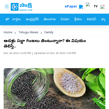
custom menu
Skip to main content
ePaper
TV
హోం
వార్తలు
ఆంధ్రప్రదేశ్
తెలంగాణ
సినిమా
క్రీడలు
బిజినెస్
ఫ్యామ
Breadcrumb
Home
Telugu-News
Family
ఆడవాళ్లు సబ్జా గింజలు తింటున్నారా? ఈ విషయం
తెలిస్తే..
Dec 30 2023 12:49 PM
| Updated on
Dec 30 2023 1:45 PM