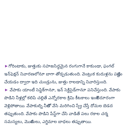
►
గోరింటాకు, జుత్తుకు సహజసిద్ధమైన రంగుగానే కాకుండా, ఫంగల్‌
ఇన్‌ఫెక్షన్‌ నివారణలోనూ బాగా తోడ్పడుతుంది. వెంట్రుక కుదుళ్లను పటిష్టం
చేయడం ద్వారా ఇది చుండ్రును, జుత్తు రాలడాన్ని నివారిస్తుంది.
►
వేపాకు యాంటీ సెప్టిక్‌గానూ, ఇన్‌ సెక్టిసైడ్‌గానూ పనిచేస్తుంది. వేపాకు
పొడిని నీళ్లల్లో కలిపి చల్లితే ఎన్నోరకాల క్రిమి కీటకాలు ఇంటికి దూరంగా
వెళ్లిపోతాయి. వేపాకుల్ని నీటిలో వేసి మరిగించి స్ప్రే చేస్తే దోమల బెడద
తప్పుతుంది. వేపాకు పొడిని పేస్ట్‌గా చేసి వాడితే పలు రకాల చర్మ
సమస్యలు, మొటిమలు, ఎగ్జిమాల బాధలు తప్పుతాయి.