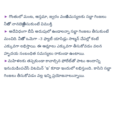
►
గొంతులో మంట, ఆస్తమా, జ్వరం వంటి సమస్యలకు సబ్జా గింజలు
నీటిలో నానబెట్టి తీసుకుంటే విముక్తి.
►
అదేవిధంగా బీపీ అదుపులో ఉండాలన్నా సబ్జా గింజలు తీసుకుంటే
మంచిది. వీటిలో ఒమెగా –3 ఫ్యాటీ యాసిడ్లు సాల్మన్‌ చేపల్లో కంటే
ఎక్కువగా లభిస్తాయి. ఈ ఆమ్లాలు ఎక్కువగా తీసుకోవడం వలన
హృదయ సంబంధిత సమస్యలు రాకుండా ఉంటాయి.
►
మహిళలకు తప్పకుండా కావాల్సిన ఫోలేట్‌తో పాటు అందాన్ని
ఇనుమడింపచేసే విటమిన్‌ ‘ఇ’ కూడా ఇందులో లభిస్తుంది.. కాసిని సబ్జా
గింజలు తీసుకోవడం వల్ల ఇన్ని ప్రయోజనాలున్నాయి.