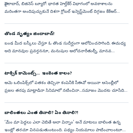
హైదరాబాద్, బిజినెస్‌ బ్యూరో: భారత హెల్త్‌కేర్‌ విభాగంలో అవకాశాలను
మరింతగా అందిపుచ్చుకునే దిశగా గ్లోబల్‌ ఇన్వెస్ట్‌మెంట్‌ దిగ్గజం కేకేఆర్‌
తాజాగా భారీ డీల్‌కి తెరతీసింది. అంతర్జాతీయ వైద్యసేవల దిగ్గజం మ...
తొండ నృత్యం జిందాబాద్‌!
బండ మీద బస్కీలు చేస్తూ ఓ తొండ సుదీర్ఘంగా ఆలోచించసాగింది. ఈమధ్య
అది మానవుల ప్రవర్తననూ, మనుషుల ఆలోచనారీతుల్నీ, మానవ
సంకుచిత స్వభావాన్నీ చాలా పరిశీలనగా చూస్తోంది. దాని ఆలోచనలు ఇలా
సాగుతున్నాయి. పాములు త...
టాక్సిక్‌ కామెంట్స్‌... ఇంకెంత కాలం?
ఆమె ఒలింపిక్స్‌లో పతకం తెచ్చినా కంపెనీకి సీఈవో అయినా అసెంబ్లీలో
ప్రజల తరపు మాట్లాడినా సినిమాలో నటించినా...సమాజం మొదట చూసేది
టాలెంట్‌ను కాదు. ఆమె డ్రెస్, లుక్స్, వ్యక్తిగత జీవితం... తాజాగా ఒక సీనియర్‌
...
బాలింతలు ఎంత తినాలి? ఏం తినాలి?!
‘మేం మా పెద్దలు ఎలా చెబితే అలా విన్నాం’ అనే మాటలు బాలింత ఉన్న
ఇంట్లో తరచూ వినపడుతుంటుంది. పథ్యం నియమాలు పాటించాలంటూ