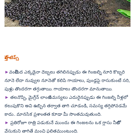
హెల్త్‌ టిప్స్‌
►
వంటిమీద ఎక్కడైనా దెబ్బలు తగిలినప్పుడు ఈ గింజల్ని నూరి కొబ్బరి
నూనె లేదా నువ్వుల నూనెతో కలిపి గాయాలు, పుండ్లపై రాసుకుంటే సరి,
పుళ్లు తొందరగా తగ్గుతాయి. గాయాలు తొందరగా మానుతాయి.
►
తలనొప్పి, మైగ్రేన్‌ లాంటి సమస్యలు ఎదురైనప్పుడు ఈ గింజల్ని నీళ్లలో
కలుపుకొని అవి ఉబ్బిన తర్వాత తాగి చూడండి, సమస్య తగ్గిపోవడమే
కాదు.. మానసిక ప్రశాంతత కూడా మీ సొంతమవుతుంది.
►
ప్రతిరోజూ రాత్రి పడుకునే ముందు ఈ గింజలను ఒక గ్లాసు నీటిలో
వేసుకుని తాగితే మంచి ఫలితముంటుంది.