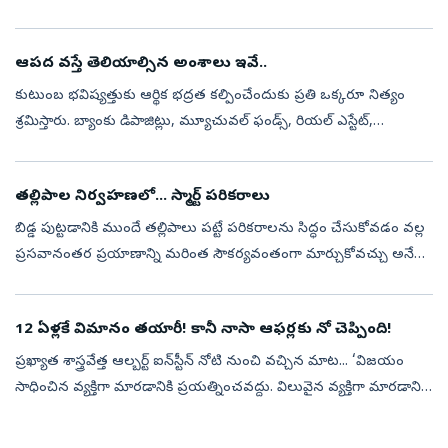
చెబుతున్నారు వైద్యులు. దీనికి చికిత్స సైతం అందుబాటులో ఉందట.
వినడానికే భయం...
ఆపద వస్తే తెలియాల్సిన అంశాలు ఇవే..
కుటుంబ భవిష్యత్తుకు ఆర్థిక భద్రత కల్పించేందుకు ప్రతి ఒక్కరూ నిత్యం
శ్రమిస్తారు. బ్యాంకు డిపాజిట్లు, మ్యూచువల్ ఫండ్స్, రియల్ ఎస్టేట్,
ఇన్సూరెన్స్ పాలసీలు, స్టాక్స్ రూపంలో రకరకాల పెట్టుబడులు
పెడుతుంటారు...
తల్లిపాల నిర్వహణలో... స్మార్ట్‌ పరికరాలు
బిడ్డ పుట్టడానికి ముందే తల్లిపాలు పట్టే పరికరాలను సిద్ధం చేసుకోవడం వల్ల
ప్రసవానంతర ప్రయాణాన్ని మరింత సౌకర్యవంతంగా మార్చుకోవచ్చు అనేది
నిపుణుల సూచన. ఫలితంగా తల్లి ప్రసవానంతరం కలిగే వివిధ రకాల
ఒత్తిడులన...
12 ఏళ్లకే విమానం తయారీ! కానీ నాసా ఆఫర్లకు నో చెప్పింది!
ప్రఖ్యాత శాస్త్రవేత్త ఆల్బర్ట్‌ ఐన్‌స్టీన్‌ నోటి నుంచి వచ్చిన మాట... ‘విజయం
సాధించిన వ్యక్తిగా మారడానికి ప్రయత్నించవద్దు. విలువైన వ్యక్తిగా మారడానికి
ప్రయత్నించండి’ ఆల్బర్ట్‌ ఐన్‌స్టీన్‌ కావాలని ఆమె ఎ...