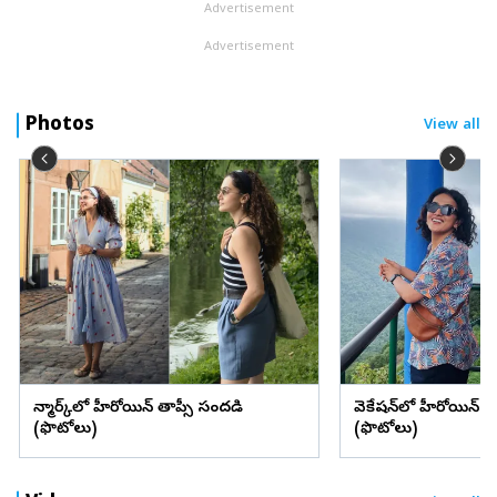
Advertisement
Advertisement
Photos
View all
డెన్మార్క్‌లో హీరోయిన్ తాప్సీ సందడి
వెకేషన్‌లో హీరోయిన్ శ్రద్
(ఫొటోలు)
(ఫొటోలు)