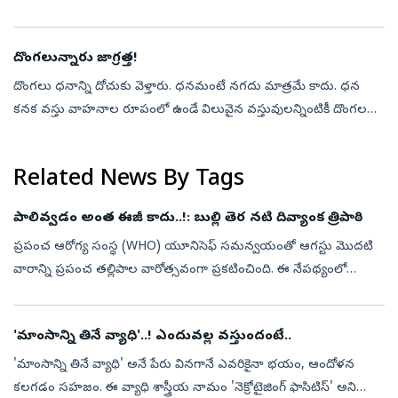
‘ఈ రకం భోజనం వద్దు’ అనేవారుంటారు. ‘పోషకాలు ఉండే భోజనం తింటేనే
బిడ్డకు సరిపడా పాలు లభ...
దొంగలున్నారు జాగ్రత్త!
దొంగలు ధనాన్ని దోచుకు వెళ్తారు. ధనమంటే నగదు మాత్రమే కాదు. ధన
కనక వస్తు వాహనాల రూపంలో ఉండే విలువైన వస్తువులన్నింటికీ దొంగల
వల్ల ప్రమాదమే. కొందరు ధనం లాగేస్తారు. కొందరు వాహనాలను
చాకచక్యంగా దొంగిలిస్తారు...
Related News By Tags
పాలివ్వడం అంత ఈజీ కాదు..!: బుల్లి తెర నటి దివ్యాంక త్రిపాఠి
ప్రపంచ ఆరోగ్య సంస్థ (WHO) యూనిసెఫ్ సమన్వయంతో ఆగస్టు మొదటి
వారాన్ని ప్రపంచ తల్లిపాల వారోత్సవంగా ప్రకటించింది. ఈ నేపథ్యంలో
కొత్తతల్లులూ పాలివ్వడంలో తప్పక తెలుసుకోవాల్సిన విషయాలు,
పాలివ్వడంలో ఎదురయ్యే సవ...
'మాంసాన్ని తినే వ్యాధి'..! ఎందువల్ల వస్తుందంటే..
'మాంసాన్ని తినే వ్యాధి' అనే పేరు వినగానే ఎవరికైనా భయం, ఆందోళన
కలగడం సహజం. ఈ వ్యాధి శాస్త్రీయ నామం 'నెక్రోటైజింగ్ ఫాసిటిస్' అని